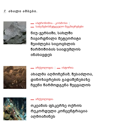
ᲐᲮᲐᲚᲘ ᲐᲛᲑᲔᲑᲘ.
ᲐᲡᲢᲠᲝᲜᲝᲛᲘᲐ - ᲙᲝᲡᲛᲝᲡᲘ
ᲡᲐᲑᲣᲜᲔᲑᲘᲡᲛᲔᲢᲧᲕᲔᲚᲝ ᲛᲔᲪᲜᲘᲔᲠᲔᲑᲔᲑᲘ
Ნიუ-Ჯერსიში, Სახლში
Ჩავარდნილი Მეტეორიტი
Შეიძლება Სიცოცხლის
Წარმოშობის Საიდუმლოს
Ინახავდეს
ᲐᲠᲥᲔᲝᲚᲝᲒᲘᲐ
ᲘᲡᲢᲝᲠᲘᲐ
Ახალმა Აღმოჩენამ, Შესაძლოა,
Დინოზავრების Გადაშენებაზე
Ჩვენი Წარმოდგენა Შეცვალოს
ᲐᲠᲥᲔᲝᲚᲝᲒᲘᲐ
Ოკეანის Ფსკერზე Ოქროს
Რეკორდული Კონცენტრაცია
Აღმოაჩინეს