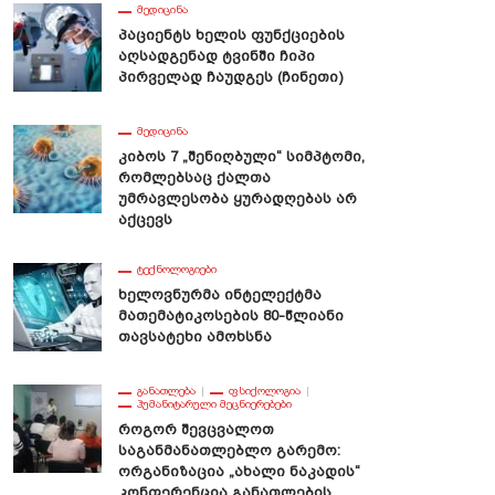
ᲛᲔᲓᲘᲪᲘᲜᲐ
Პაციენტს Ხელის Ფუნქციების
Აღსადგენად Ტვინში Ჩიპი
Პირველად Ჩაუდგეს (ჩინეთი)
ᲛᲔᲓᲘᲪᲘᲜᲐ
Კიბოს 7 „შენიღბული“ Სიმპტომი,
Რომლებსაც Ქალთა
Უმრავლესობა Ყურადღებას Არ
Აქცევს
ᲢᲔᲥᲜᲝᲚᲝᲒᲘᲔᲑᲘ
Ხელოვნურმა Ინტელექტმა
Მათემატიკოსების 80-Წლიანი
Თავსატეხი Ამოხსნა
ᲒᲐᲜᲐᲗᲚᲔᲑᲐ
ᲤᲡᲘᲥᲝᲚᲝᲒᲘᲐ
ᲰᲣᲛᲐᲜᲘᲢᲐᲠᲣᲚᲘ ᲛᲔᲪᲜᲘᲔᲠᲔᲑᲔᲑᲘ
Როგორ Შევცვალოთ
Საგანმანათლებლო Გარემო:
Ორგანიზაცია „ახალი Ნაკადის“
Კონფერენცია Განათლების