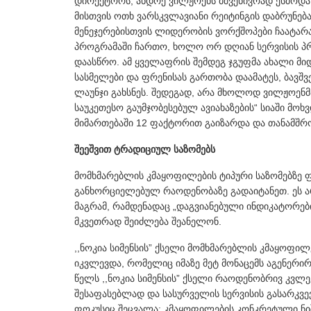
დირექტორს, ანდრე ვილჟოენს მშვენივრად ესმოდა, 
მისთვის ოთხ ვარსკვლავიანი რეიტინგის დაბრუნებ
მენეჯერებისთვის ლიდერობის ვორქშოპები ჩაატარ
პროგრამაში ჩართო, ხოლო ორ დღიან სერვისის პ
დაასწრო. ამ ყველაფრის შემდეგ ჯგუფმა ახალი მიდგ
სასმელები და ფრენისას გართობა დაამატეს, ბავშვ
ლაუნჯი გახსნეს. შედეგად, არა მხოლოდ ვილჟოენმა მ
საუკეთესო გაუმჯობესებულ ავიახაზების“ სიაში მო
მიმართებაში 12 ფაქტორით გაიზარდა და თანამშრ
შეეშვით ტრადიციულ საზომებს
მომხმარებლის კმაყოფილების ტიპური საზომებზე ფ
განხორციელებულ რაოდენობაზე გადაიტანეთ. ეს არ
მაგრამ, რამდენადაც „დაგვიანებული ინდიკატორებ
მკვეთრად შეიძლება შეანელონ.
,,ნოკია სიმენსის” ქსელი მომხმარებლის კმაყოფილ
იკვლევდა, რომელიც იმაზე მეტ მონაცემს აგენერირე
წელს ,,ნოკია სიმენსის” ქსელი რაოდენობრივ კვლე
შესაფასებლად და სასურველის სერვისის გასარკვე
ფოკუსიც შეცვალა: კმაყოფილების კონკრეტული ნი