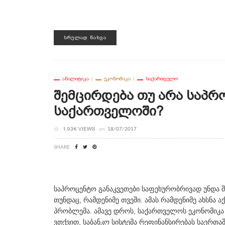
ᲡᲠᲣᲚᲐᲓ ᲜᲐᲮᲕᲐ
ᲐᲜᲐᲚᲘᲢᲘᲙᲐ
ᲔᲙᲝᲜᲝᲛᲘᲙᲐ
ᲡᲐᲥᲐᲠᲗᲕᲔᲚᲝ
Შემცირდება Თუ Არა Საპრ
Საქართველოში?
1.93K VIEWS
on
18/07/2017
SHARE
საპროცენტო განაკვეთები საფეხურობრივად უნდა შე
თუნდაც, რამდენიმე თვეში. ამას რამდენიმე ახსნა 
პრობლემა. ამავე დროს, საქართველოს ეკონომიკ
ვთქვით, საბანკო სისტემა რეფინანსირებას საერთა