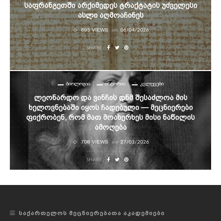
Საფრანგეთში Არქიმედეს Ტრაქტატის Უძველესი
Ასლი Აღმოაჩინეს
695 VIEWS
on
06/04/2026
SHARE
ᲑᲘᲝᲚᲝᲒᲘᲐ
ᲘᲡᲢᲝᲠᲘᲐ
ᲙᲕᲚᲔᲕᲔᲑᲘ
Ლეონარდო Და Ვინჩის Დნმ Შესაძლოა Მის
Ხელოვნებაში Იყოს Ჩადებული — Მეცნიერები
Ფიქრობენ, Რომ Მათ Მოახერხეს Მისი Ნაწილის
Ამოღება
708 VIEWS
on
27/03/2026
SHARE
ᲡᲐᲥᲐᲠᲗᲔᲚᲝᲡ ᲛᲔᲪᲜᲘᲔᲠᲔᲑᲐᲗᲐ ᲐᲙᲐᲓᲔᲛᲘᲔᲑᲘ