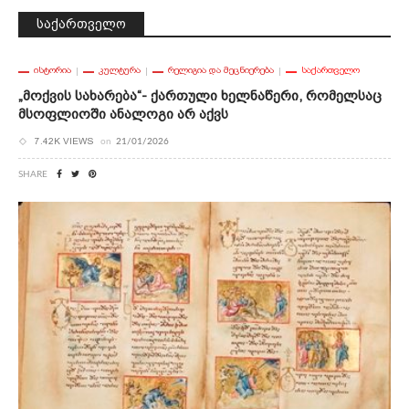
საქართველო
ᲘᲡᲢᲝᲠᲘᲐ
ᲙᲣᲚᲢᲣᲠᲐ
ᲠᲔᲚᲘᲒᲘᲐ ᲓᲐ ᲛᲔᲪᲜᲘᲔᲠᲔᲑᲐ
ᲡᲐᲥᲐᲠᲗᲕᲔᲚᲝ
„მოქვის Სახარება“- Ქართული Ხელნაწერი, Რომელსაც
Მსოფლიოში Ანალოგი Არ Აქვს
7.42K VIEWS
on
21/01/2026
SHARE