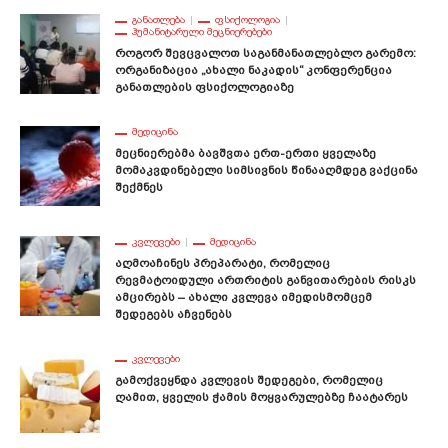
ᲒᲐᲜᲐᲗᲚᲔᲑᲐ
ᲤᲡᲘᲥᲝᲚᲝᲒᲘᲐ
ᲰᲣᲛᲐᲜᲘᲢᲐᲠᲣᲚᲘ ᲛᲔᲪᲜᲘᲔᲠᲔᲑᲔᲑᲘ
Როგორ Შევცვალოთ Საგანმანათლებლო Გარემო:
Ორგანიზაცია „ახალი Ნაკადის“ Კონფერენცია
Განათლების Ფსიქოლოგიაზე
ᲛᲔᲓᲘᲪᲘᲜᲐ
Მეცნიერებმა Ბავშვთა Ერთ-Ერთი Ყველაზე
Მომაკვდინებელი Სიმსივნის Წინააღმდეგ Ვაქცინა
Შექმნეს
ᲙᲕᲚᲔᲕᲔᲑᲘ
ᲛᲔᲓᲘᲪᲘᲜᲐ
Აღმოაჩინეს Პრეპარატი, Რომელიც
Რევმატოიდული Ართრიტის Განვითარების Რისკს
Ამცირებს – Ახალი Კვლევა Იმედისმომცემ
Შედეგებს Აჩვენებს
ᲙᲕᲚᲔᲕᲔᲑᲘ
Გამოქვეყნდა Კვლევის Შედეგები, Რომელიც
Ღამით, Ყველის Ჭამის Მოყვარულებზე Ჩაატარეს