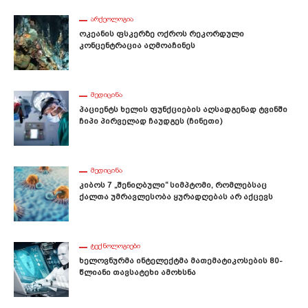
ᲐᲠᲥᲔᲝᲚᲝᲒᲘᲐ
Ოკეანის Ფსკერზე Ოქროს Რეკორდული
Კონცენტრაცია Აღმოაჩინეს
ᲛᲔᲓᲘᲪᲘᲜᲐ
Პაციენტს Ხელის Ფუნქციების Აღსადგენად Ტვინში
Ჩიპი Პირველად Ჩაუდგეს (ჩინეთი)
ᲛᲔᲓᲘᲪᲘᲜᲐ
Კიბოს 7 „შენიღბული“ Სიმპტომი, Რომლებსაც
Ქალთა Უმრავლესობა Ყურადღებას Არ Აქცევს
ᲢᲔᲥᲜᲝᲚᲝᲒᲘᲔᲑᲘ
Ხელოვნურმა Ინტელექტმა Მათემატიკოსების 80-
Წლიანი Თავსატეხი Ამოხსნა