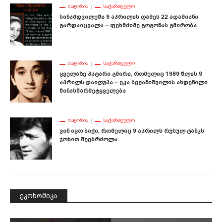
ᲘᲡᲢᲝᲠᲘᲐ
ᲡᲐᲥᲐᲠᲗᲕᲔᲚᲝ
Სინამდვილეში 9 Აპრილის Ღამეს 22 Ადამიანი
Გარდაიცვალა – Ფეხმძიმე Გოგონას Გმირობა
ᲘᲡᲢᲝᲠᲘᲐ
ᲡᲐᲥᲐᲠᲗᲕᲔᲚᲝ
Ყველაზე Პატარა Გმირი, Რომელიც 1989 Წლის 9
Აპრილს Დაიღუპა – Ეკა Ბეჟანიშვილის Ახდენილი
Წინასწარმეტყველება
ᲘᲡᲢᲝᲠᲘᲐ
ᲡᲐᲥᲐᲠᲗᲕᲔᲚᲝ
Ვინ Იყო Ბიჭი, Რომელიც 9 Აპრილს Რუსულ Ტანკს
Ჯოხით Შეებრძოლა
ეკონომიკა