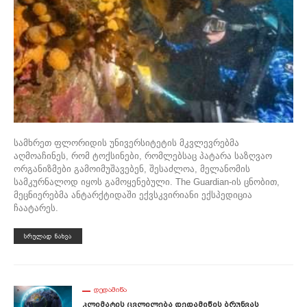
სამხრეთ ფლორიდის უნივერსიტეტის მკვლევრებმა
აღმოაჩინეს, რომ ტოქსინები, რომლებსაც პატარა საზღვაო
ორგანიზმები გამოიმუშავებენ, შესაძლოა, მელანომის
სამკურნალოდ იყოს გამოყენებული. The Guardian-ის ცნობით,
მეცნიერებმა ანტარქტიდაში ექვსკვირიანი ექსპედიცია
ჩაატარეს.
ᲡᲠᲣᲚᲐᲓ ᲜᲐᲮᲕᲐ
ᲓᲔᲓᲐᲛᲘᲬᲐ
Კლიმატის Ცვლილება Დედამიწის Ბრუნვას