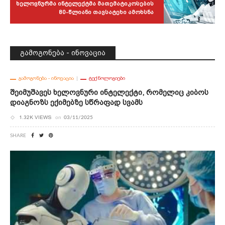
Ხელოვნურმა Ინტელექტმა Მათემატიკოსების
80-Წლიანი Თავსატეხი Ამოხსნა
გამოგონება - ინოვაცია
ᲒᲐᲛᲝᲒᲝᲜᲔᲑᲐ - ᲘᲜᲝᲕᲐᲪᲘᲐ
ᲢᲔᲥᲜᲝᲚᲝᲒᲘᲔᲑᲘ
Შეიმუშავეს Ხელოვნური Ინტელექტი, Რომელიც Კიბოს
Დიაგნოზს Ექიმებზე Სწრაფად Სვამს
1.32K VIEWS
on
03/11/2025
SHARE