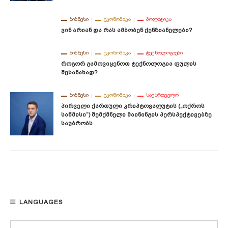
ᲑᲘᲖᲜᲔᲡᲘ
ᲔᲙᲝᲜᲝᲛᲘᲙᲐ
ᲞᲝᲚᲘᲢᲘᲙᲐ
Ვინ Არიან Და Რას Ამბობენ Ქენზიანელები?
ᲑᲘᲖᲜᲔᲡᲘ
ᲔᲙᲝᲜᲝᲛᲘᲙᲐ
ᲢᲔᲥᲜᲝᲚᲝᲒᲘᲔᲑᲘ
Როგორ Გამოვიყენოთ Ტექნოლოგია Ფულის
Შესანახად?
ᲑᲘᲖᲜᲔᲡᲘ
ᲔᲙᲝᲜᲝᲛᲘᲙᲐ
ᲡᲐᲥᲐᲠᲗᲕᲔᲚᲝ
Პირველი Ქართული Კრიპტოვალუტის („ოქროს
Საწმისი“) Შემქმნელი Მაინინგის Პერსპექტივებზე
Საუბრობს
LANGUAGES