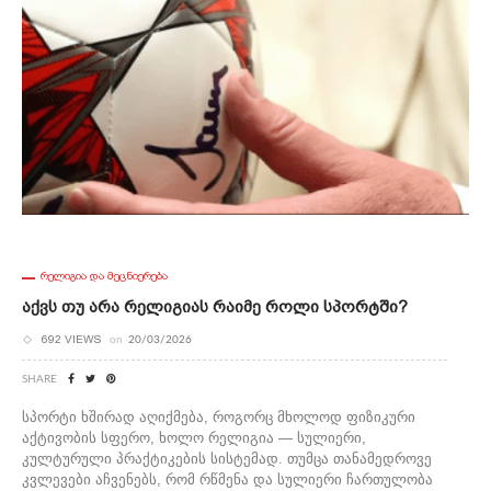
ᲠᲔᲚᲘᲒᲘᲐ ᲓᲐ ᲛᲔᲪᲜᲘᲔᲠᲔᲑᲐ
Აქვს Თუ Არა Რელიგიას Რაიმე Როლი Სპორტში?
692 VIEWS
on
20/03/2026
SHARE
სპორტი ხშირად აღიქმება, როგორც მხოლოდ ფიზიკური
აქტივობის სფერო, ხოლო რელიგია — სულიერი,
კულტურული პრაქტიკების სისტემად. თუმცა თანამედროვე
კვლევები აჩვენებს, რომ რწმენა და სულიერი ჩართულობა