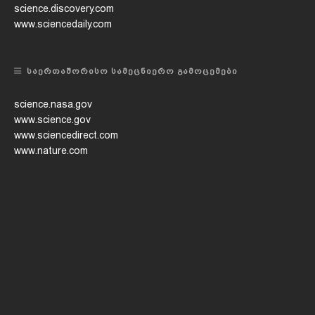
science.discovery.com
www.sciencedaily.com
ᲡᲐᲔᲠᲗᲐᲨᲝᲠᲘᲡᲝ ᲡᲐᲛᲔᲪᲜᲘᲔᲠᲝ ᲒᲐᲛᲝᲪᲔᲛᲔᲑᲘ
science.nasa.gov
www.science.gov
www.sciencedirect.com
www.nature.com