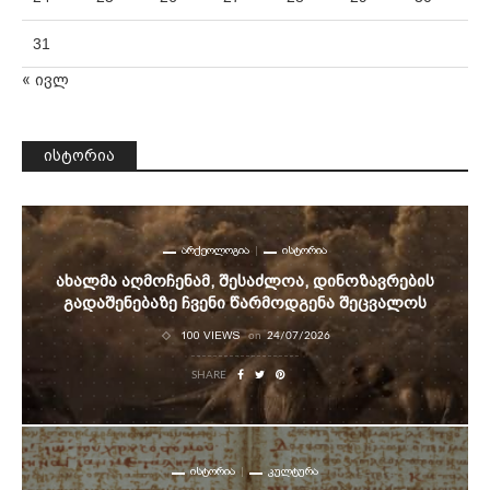
31
« ივლ
ისტორია
ᲐᲠᲥᲔᲝᲚᲝᲒᲘᲐ
ᲘᲡᲢᲝᲠᲘᲐ
Ახალმა Აღმოჩენამ, Შესაძლოა, Დინოზავრების
Გადაშენებაზე Ჩვენი Წარმოდგენა Შეცვალოს
100 VIEWS
on
24/07/2026
SHARE
ᲘᲡᲢᲝᲠᲘᲐ
ᲙᲣᲚᲢᲣᲠᲐ