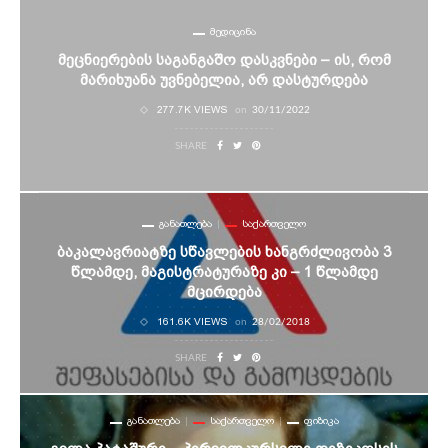
ᲛᲔᲓᲘᲪᲘᲜᲐ
Მეცნიერების Საგანგაშო Დასკვნები – Ის, Რომ
Მარიხუანა Უვნებელია, Არ Დასტურდება
277.7K VIEWS
on
30/11/2022
SHARE
ᲒᲐᲜᲐᲗᲚᲔᲑᲐ
ᲡᲐᲥᲐᲠᲗᲕᲔᲚᲝ
Ბაკალავრიატზე Სწავლების Ხანგრძლივობა 3
Წლამდე, Მაგისტრატურაზე Კი – 1 Წლამდე
Მცირდება
161.6K VIEWS
on
28/02/2018
SHARE
ᲒᲐᲜᲐᲗᲚᲔᲑᲐ
ᲡᲐᲥᲐᲠᲗᲕᲔᲚᲝ
ᲤᲘᲖᲘᲙᲐ