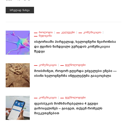
ᲡᲠᲣᲚᲐᲓ ᲜᲐᲮᲕᲐ
ᲑᲘᲝᲚᲝᲒᲘᲐ
ᲙᲕᲚᲔᲕᲔᲑᲘ
ᲙᲝᲛᲣᲜᲘᲙᲐᲪᲘᲐ
ᲛᲔᲓᲘᲪᲘᲜᲐ
Ისტორიაში Პირველად, Ხელოვნური Ნეირონისა
Და Ტვინის Ნამდვილი Უჯრედის Კომუნიკაცია
Შედგა
ᲙᲝᲛᲣᲜᲘᲙᲐᲪᲘᲐ
ᲢᲔᲥᲜᲝᲚᲝᲒᲘᲔᲑᲘ
Მოისმინეთ, Როგორ Ჟღერდა Უძველესი Ენები —
Ისინი Ხელოვნურმა Ინტელექტმა Გააცოცხლა
ᲙᲝᲛᲣᲜᲘᲙᲐᲪᲘᲐ
ᲢᲔᲥᲜᲝᲚᲝᲒᲘᲔᲑᲘ
Ფეისბუკის Მომხმარებელთა 4 Ჯგუფი
Გამოავლინეს – Გაიგეთ, Თქვენ Რომელს
Მიეკუთვნებით