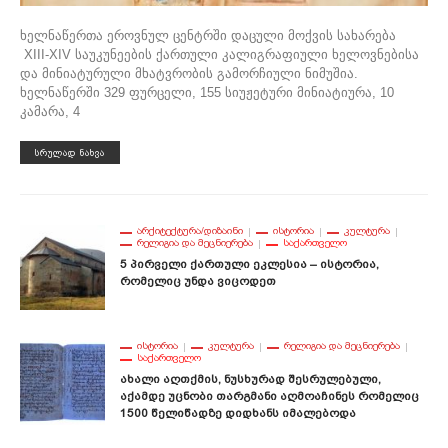
ხელნაწერთა ეროვნულ ცენტრში დაცული მოქვის სახარება
XIII-XIV საუკუნეების ქართული კალიგრაფიული ხელოვნებისა
და მინიატურული მხატვრობის გამორჩიული ნიმუშია.
ხელნაწერში 329 ფურცელი, 155 სიუჟეტური მინიატიურა, 10
კამარა, 4
ᲡᲠᲣᲚᲐᲓ ᲜᲐᲮᲕᲐ
ᲐᲠᲥᲘᲢᲔᲥᲢᲣᲠᲐ/ᲓᲘᲖᲐᲘᲜᲘ
ᲘᲡᲢᲝᲠᲘᲐ
ᲙᲣᲚᲢᲣᲠᲐ
ᲠᲔᲚᲘᲒᲘᲐ ᲓᲐ ᲛᲔᲪᲜᲘᲔᲠᲔᲑᲐ
ᲡᲐᲥᲐᲠᲗᲕᲔᲚᲝ
5 Პირველი Ქართული Ეკლესია – Ისტორია,
Რომელიც Უნდა Ვიცოდეთ
ᲘᲡᲢᲝᲠᲘᲐ
ᲙᲣᲚᲢᲣᲠᲐ
ᲠᲔᲚᲘᲒᲘᲐ ᲓᲐ ᲛᲔᲪᲜᲘᲔᲠᲔᲑᲐ
ᲡᲐᲥᲐᲠᲗᲕᲔᲚᲝ
Ახალი Აღთქმის, Ნუსხურად Შესრულებული,
Აქამდე Უცნობი Თარგმანი Აღმოაჩინეს Რომელიც
1500 Წელიწადზე Დიდხანს Იმალებოდა