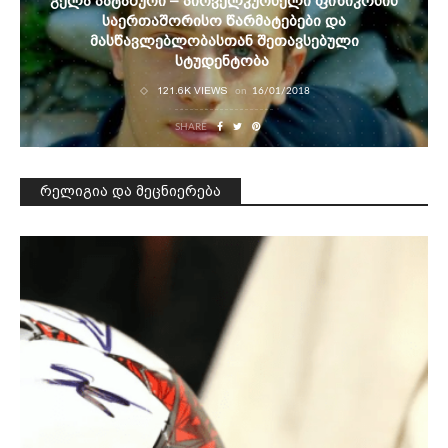
Გელა Პატაშური – Პირველკურსელი Ფიზიკოსის
Საერთაშორისო Წარმატებები Და
Მასწავლებლობასთან Შეთავსებული
Სტუდენტობა
121.6K VIEWS
on
16/01/2018
SHARE
რელიგია და მეცნიერება