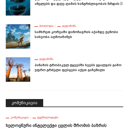
Ანელებს Და Დღე-Ღამის Ხანგრძლივობას Ზრდის
ᲑᲘᲝᲚᲝᲒᲘᲐ
ᲓᲔᲓᲐᲛᲘᲬᲐ
Სამხრეთ Კორეაში Დინოზავრის Აქამდე Უცნობი
Სახეობა Აღმოაჩინეს
ᲓᲔᲓᲐᲛᲘᲬᲐ
Პანამის Ტროპიკულ Ტყეებში Ხეებს Გვალვის Გამო
Უფრო Გრძელი Ფესვები Აქვთ Გაჩენილი
კომუნიკაცია
ᲙᲝᲛᲣᲜᲘᲙᲐᲪᲘᲐ
ᲢᲔᲥᲜᲝᲚᲝᲒᲘᲔᲑᲘ
Ხელოვნური Ინტელექტი Ცვლის Შრომის Ბაზრის