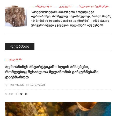
ᲐᲠᲥᲔᲝᲚᲝᲒᲘᲐ
ᲙᲣᲚᲢᲣᲠᲐ
ᲠᲔᲚᲘᲒᲘᲐ ᲓᲐ ᲛᲔᲪᲜᲘᲔᲠᲔᲑᲐ
“არქეოლოგებმა Ბიბლიური Არტეფაქტი
Აღმოაჩინეს, Რომელიც Სავარაუდოდ, Მოსეს Მიერ,
10 Მცნების Მიღებასთანაა Კავშირში“ – Ინსბრუკის
Უნივერსიტეტი Კვლევის Დეტალებს Აქვეყნებს
დედამიწა
ᲓᲔᲓᲐᲛᲘᲬᲐ
Აღმოაჩინეს Ანტარქტიკაში Ზღვის Არსებები,
Რომლებიც Შესაძლოა Მელანომის Განკურნებაში
Დაეხმაროთ
166 VIEWS
on
10/07/2026
SHARE