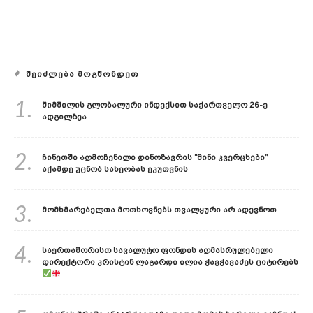
ᲨᲔᲘᲫᲚᲔᲑᲐ ᲛᲝᲒᲬᲝᲜᲓᲔᲗ
1.
Შიმშილის Გლობალური Ინდექსით Საქართველო 26-Ე
Ადგილზეა
2.
Ჩინეთში Აღმოჩენილი Დინოზავრის “მინი Კვერცხები”
Აქამდე Უცნობ Სახეობას Ეკუთვნის
3.
Მომხმარებელთა Მოთხოვნებს Თვალყური Არ Ადევნოთ
4.
Საერთაშორისო Სავალუტო Ფონდის Აღმასრულებელი
Დირექტორი Კრისტინ Ლაგარდი Ილია Ჭავჭავაძეს Ციტირებს