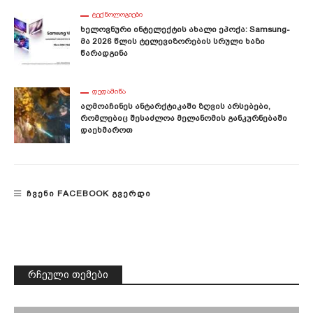
ᲢᲔᲥᲜᲝᲚᲝᲒᲘᲔᲑᲘ
Ხელოვნური Ინტელექტის Ახალი Ეპოქა: Samsung-
Მა 2026 Წლის Ტელევიზორების Სრული Ხაზი
Წარადგინა
ᲓᲔᲓᲐᲛᲘᲬᲐ
Აღმოაჩინეს Ანტარქტიკაში Ზღვის Არსებები,
Რომლებიც Შესაძლოა Მელანომის Განკურნებაში
Დაეხმაროთ
ᲩᲕᲔᲜᲘ FACEBOOK ᲒᲕᲔᲠᲓᲘ
რჩეული თემები