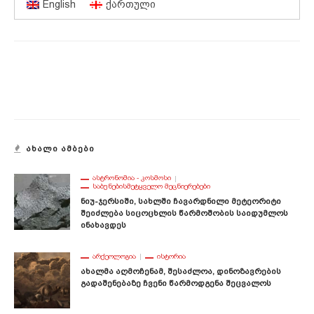
English
ქართული
ᲐᲮᲐᲚᲘ ᲐᲛᲑᲔᲑᲘ
ᲐᲡᲢᲠᲝᲜᲝᲛᲘᲐ - ᲙᲝᲡᲛᲝᲡᲘ
ᲡᲐᲑᲣᲜᲔᲑᲘᲡᲛᲔᲢᲧᲕᲔᲚᲝ ᲛᲔᲪᲜᲘᲔᲠᲔᲑᲔᲑᲘ
Ნიუ-Ჯერსიში, Სახლში Ჩავარდნილი Მეტეორიტი
Შეიძლება Სიცოცხლის Წარმოშობის Საიდუმლოს
Ინახავდეს
ᲐᲠᲥᲔᲝᲚᲝᲒᲘᲐ
ᲘᲡᲢᲝᲠᲘᲐ
Ახალმა Აღმოჩენამ, Შესაძლოა, Დინოზავრების
Გადაშენებაზე Ჩვენი Წარმოდგენა Შეცვალოს