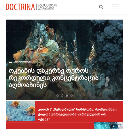
ᲐᲠᲥᲔᲝᲚᲝᲒᲘᲐ
Ოკეანის Ფსკერზე Ოქროს
Რეკორდული Კონცენტრაცია
Აღმოაჩინეს
Კიბოს 7 „შენიღბული“ Სიმპტომი, Რომლებსაც
Ქალთა Უმრავლესობა Ყურადღებას Არ
Აქცევს