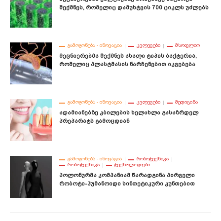
Შექმნეს, Რომელიც Დამუხტვის 700 Ციკლს Უძლებს
ᲒᲐᲛᲝᲒᲝᲜᲔᲑᲐ - ᲘᲜᲝᲕᲐᲪᲘᲐ
ᲙᲕᲚᲔᲕᲔᲑᲘ
ᲛᲡᲝᲤᲚᲘᲝ
Მეცნიერებმა Შექმნეს Ახალი Ტიპის Ბაქტერია,
Რომელიც Პლასტმასის Ნარჩენებით Იკვებება
ᲒᲐᲛᲝᲒᲝᲜᲔᲑᲐ - ᲘᲜᲝᲕᲐᲪᲘᲐ
ᲙᲕᲚᲔᲕᲔᲑᲘ
ᲛᲔᲓᲘᲪᲘᲜᲐ
Ადამიანებზე Კბილების Ხელახლა Გასაზრდელ
Პრეპარატს Გამოცდიან
ᲒᲐᲛᲝᲒᲝᲜᲔᲑᲐ - ᲘᲜᲝᲕᲐᲪᲘᲐ
ᲠᲝᲑᲝᲢᲔᲥᲜᲘᲙᲐ
ᲠᲝᲑᲝᲢᲔᲥᲜᲘᲙᲐ
ᲢᲔᲥᲜᲝᲚᲝᲒᲘᲔᲑᲘ
Პოლონურმა Კომპანიამ Წარადგინა Პირველი
Რობოტი-Ჰუმანოიდი Სინთეტიკური Კუნთებით