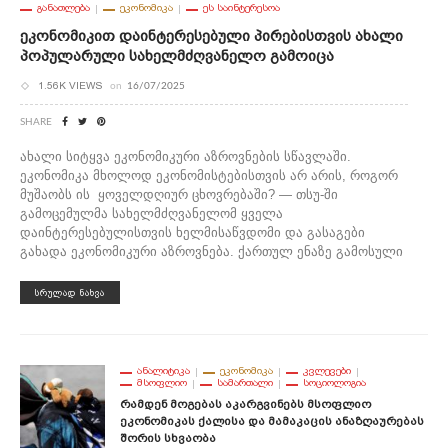
ᲒᲐᲜᲐᲗᲚᲔᲑᲐ
ᲔᲙᲝᲜᲝᲛᲘᲙᲐ
ᲔᲡ ᲡᲐᲘᲜᲢᲔᲠᲔᲡᲝᲐ
Ეკონომიკით Დაინტერესებული Პირებისთვის Ახალი
Პოპულარული Სახელმძღვანელო Გამოიცა
1.56K VIEWS
on
16/07/2025
SHARE
ახალი სიტყვა ეკონომიკური აზროვნების სწავლაში.
ეკონომიკა მხოლოდ ეკონომისტებისთვის არ არის, როგორ
მუშაობს ის ყოველდღიურ ცხოვრებაში? — თსუ-ში
გამოცემულმა სახელმძღვანელომ ყველა
დაინტერესებულისთვის ხელმისაწვდომი და გასაგები
გახადა ეკონომიკური აზროვნება. ქართულ ენაზე გამოსული
ᲡᲠᲣᲚᲐᲓ ᲜᲐᲮᲕᲐ
ᲐᲜᲐᲚᲘᲢᲘᲙᲐ
ᲔᲙᲝᲜᲝᲛᲘᲙᲐ
ᲙᲕᲚᲔᲕᲔᲑᲘ
ᲛᲡᲝᲤᲚᲘᲝ
ᲡᲐᲛᲐᲠᲗᲐᲚᲘ
ᲡᲝᲪᲘᲝᲚᲝᲒᲘᲐ
Რამდენ Მოგებას Აკარგვინებს Მსოფლიო
Ეკონომიკას Ქალისა Და Მამაკაცის Ანაზღაურებას
Შორის Სხვაობა