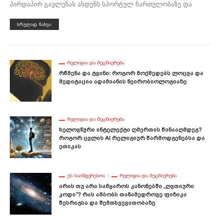
პირდაპირ გავლენას ახდენს სპორტულ ჩართულობაზე და
ᲡᲠᲣᲚᲐᲓ ᲜᲐᲮᲕᲐ
ᲠᲔᲚᲘᲒᲘᲐ ᲓᲐ ᲛᲔᲪᲜᲘᲔᲠᲔᲑᲐ
Რწმენა Და Ტვინი: Როგორ Მოქმედებს Ლოცვა Და
Მედიტაცია Ადამიანის Ნეირობიოლოგიაზე
ᲠᲔᲚᲘᲒᲘᲐ ᲓᲐ ᲛᲔᲪᲜᲘᲔᲠᲔᲑᲐ
Ხელოვნური Ინტელექტი Ღმერთის Წინააღმდეგ?
Როგორ Ცვლის AI Რელიგიურ Წარმოდგენებსა Და
Ეთიკას
ᲔᲡ ᲡᲐᲘᲜᲢᲔᲠᲔᲡᲝᲐ
ᲠᲔᲚᲘᲒᲘᲐ ᲓᲐ ᲛᲔᲪᲜᲘᲔᲠᲔᲑᲐ
Არის Თუ Არა Სამყაროს Კანონებში „ღვთიური
Კოდი“? Რას Ამბობს Თანამედროვე Ფიზიკა
Წესრიგსა Და Შემთხვევითობაზე