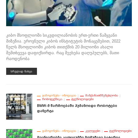
კიბო მსოფლიოში სიკვდილიანობის ერთ-ერთი წამყვანი
მიზეზია. ეროვნული კიბოს ინსტიტუტის მონაცემებით, 2022
წელს მსოფლიოში კიბოს თითქმის 20 მილიონი ახალი
შემთხვევა დაფიქსირდა. რაც შეეხება დაღუპულებს, მათი
რაოდენობა
ᲡᲠᲣᲚᲐᲓ ᲜᲐᲮᲕᲐ
ᲒᲐᲛᲝᲒᲝᲜᲔᲑᲐ - ᲘᲜᲝᲕᲐᲪᲘᲐ
ᲛᲐᲜᲥᲐᲜᲐᲗᲛᲨᲔᲜᲔᲑᲚᲝᲑᲐ
ᲠᲝᲑᲝᲢᲔᲥᲜᲘᲙᲐ
ᲢᲔᲥᲜᲝᲚᲝᲒᲘᲔᲑᲘ
BMW-Მ Წარმოებაში Ჰუმანოიდი Რობოტები
Დანერგა
ᲒᲐᲛᲝᲒᲝᲜᲔᲑᲐ - ᲘᲜᲝᲕᲐᲪᲘᲐ
ᲙᲕᲚᲔᲕᲔᲑᲘ
ᲢᲔᲥᲜᲝᲚᲝᲒᲘᲔᲑᲘ
Მეცნიერებმა Კალციუმზე Მომუშავე Ბატარეა