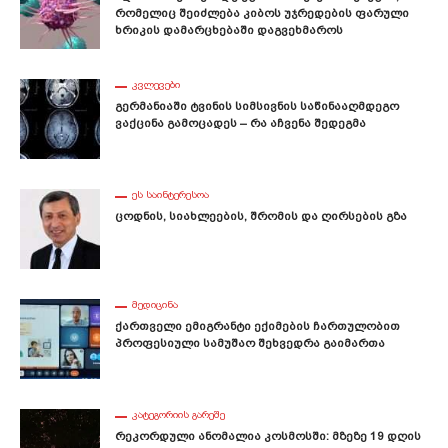
Რომელიც Შეიძლება Კიბოს Უჯრედების Ფარული
Ხრიკის Დამარცხებაში Დაგვეხმაროს
ᲙᲕᲚᲔᲕᲔᲑᲘ
Გერმანიაში Ტვინის Სიმსივნის Საწინააღმდეგო
Ვაქცინა Გამოცადეს – Რა Აჩვენა Შედეგმა
ᲔᲡ ᲡᲐᲘᲜᲢᲔᲠᲔᲡᲝᲐ
Ცოდნის, Სიახლეების, Შრომის Და Ღირსების Გზა
ᲛᲔᲓᲘᲪᲘᲜᲐ
Ქართველი Ემიგრანტი Ექიმების Ჩართულობით
Პროფესიული Სამუშაო Შეხვედრა Გაიმართა
ᲙᲐᲢᲔᲒᲝᲠᲘᲘᲡ ᲒᲐᲠᲔᲨᲔ
Რეკორდული Ანომალია Კოსმოსში: Მზეზე 19 Დღის