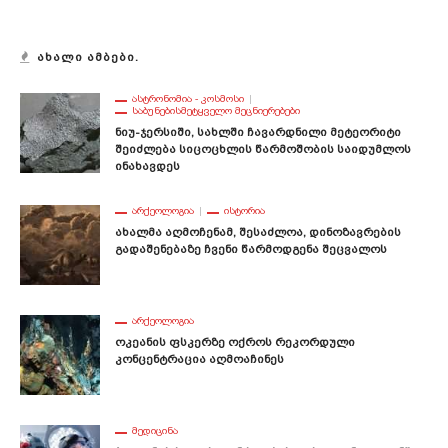
ᲐᲮᲐᲚᲘ ᲐᲛᲑᲔᲑᲘ.
ᲐᲡᲢᲠᲝᲜᲝᲛᲘᲐ - ᲙᲝᲡᲛᲝᲡᲘ
ᲡᲐᲑᲣᲜᲔᲑᲘᲡᲛᲔᲢᲧᲕᲔᲚᲝ ᲛᲔᲪᲜᲘᲔᲠᲔᲑᲔᲑᲘ
Ნიუ-Ჯერსიში, Სახლში Ჩავარდნილი Მეტეორიტი
Შეიძლება Სიცოცხლის Წარმოშობის Საიდუმლოს
Ინახავდეს
ᲐᲠᲥᲔᲝᲚᲝᲒᲘᲐ
ᲘᲡᲢᲝᲠᲘᲐ
Ახალმა Აღმოჩენამ, Შესაძლოა, Დინოზავრების
Გადაშენებაზე Ჩვენი Წარმოდგენა Შეცვალოს
ᲐᲠᲥᲔᲝᲚᲝᲒᲘᲐ
Ოკეანის Ფსკერზე Ოქროს Რეკორდული
Კონცენტრაცია Აღმოაჩინეს
ᲛᲔᲓᲘᲪᲘᲜᲐ