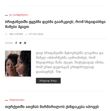
ᲔᲡ ᲡᲐᲘᲜᲢᲔᲠᲔᲡᲝᲐ
Ბრიტანეთში Ტყუპმა Დებმა Გაარკვიეს, Რომ Სხვადასხვა
Მამები Ჰყავთ
582 VIEWS
on
07/05/2026
SHARE
დიდ ბრიტანეთში მცხოვრებმა ლავინია და
მიშელ ოსბორნებმა აღმოაჩინეს, რომ
სხვადასხვა მამა ჰყავთ, მიუხედავად იმისა,
რომ ერთი დედისგან ერთდროულად
დაიბადნენ. The
ᲡᲠᲣᲚᲐᲓ ᲜᲐᲮᲕᲐ
ᲐᲠᲥᲔᲝᲚᲝᲒᲘᲐ
Თურქეთში Ათენას Მარმარილოს Ქანდაკება Იპოვეს