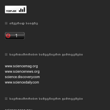
ᲐᲛᲯᲔᲠᲐᲓ ᲡᲐᲘᲢᲖᲔ
ᲡᲐᲔᲠᲗᲐᲨᲝᲠᲘᲡᲝ ᲡᲐᲛᲔᲪᲜᲘᲔᲠᲝ ᲒᲐᲛᲝᲪᲔᲛᲔᲑᲘ
www.sciencemag.org
www.sciencenews.org
science.discovery.com
www.sciencedaily.com
ᲡᲐᲔᲠᲗᲐᲨᲝᲠᲘᲡᲝ ᲡᲐᲛᲔᲪᲜᲘᲔᲠᲝ ᲒᲐᲛᲝᲪᲔᲛᲔᲑᲘ