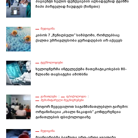
Პაციენტს Ხელის Ფუნქციების Აღსადგენად Ტვინში
Ჩიპი Პირველად Ჩაუდგეს (ჩინეთი)
ᲛᲔᲓᲘᲪᲘᲜᲐ
Კიბოს 7 „შენიღბული“ Სიმპტომი, Რომლებსაც
Ქალთა Უმრავლესობა Ყურადღებას Არ Აქცევს
ᲢᲔᲥᲜᲝᲚᲝᲒᲘᲔᲑᲘ
Ხელოვნურმა Ინტელექტმა Მათემატიკოსების 80-
Წლიანი Თავსატეხი Ამოხსნა
ᲒᲐᲜᲐᲗᲚᲔᲑᲐ
ᲤᲡᲘᲥᲝᲚᲝᲒᲘᲐ
ᲰᲣᲛᲐᲜᲘᲢᲐᲠᲣᲚᲘ ᲛᲔᲪᲜᲘᲔᲠᲔᲑᲔᲑᲘ
Როგორ Შევცვალოთ Საგანმანათლებლო Გარემო:
Ორგანიზაცია „ახალი Ნაკადის“ Კონფერენცია
Განათლების Ფსიქოლოგიაზე
ᲛᲔᲓᲘᲪᲘᲜᲐ
Მეცნიერებმა Ბავშვთა Ერთ-Ერთი Ყველაზე