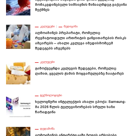
Მომაკვდინებელი Სიმსივნის Წინააღმდეგ Ვაქცინა
Შექმნეს
ᲙᲕᲚᲔᲕᲔᲑᲘ
ᲛᲔᲓᲘᲪᲘᲜᲐ
Აღმოაჩინეს Პრეპარატი, Რომელიც
Რევმატოიდული Ართრიტის Განვითარების Რისკს
Ამცირებს – Ახალი Კვლევა Იმედისმომცემ
Შედეგებს Აჩვენებს
ᲙᲕᲚᲔᲕᲔᲑᲘ
Გამოქვეყნდა Კვლევის Შედეგები, Რომელიც
Ღამით, Ყველის Ჭამის Მოყვარულებზე Ჩაატარეს
ᲢᲔᲥᲜᲝᲚᲝᲒᲘᲔᲑᲘ
Ხელოვნური Ინტელექტის Ახალი Ეპოქა: Samsung-
Მა 2026 Წლის Ტელევიზორების Სრული Ხაზი
Წარადგინა
ᲓᲔᲓᲐᲛᲘᲬᲐ
Აღმოაჩინეს Ანტარქტიკაში Ზღვის Არსებები,