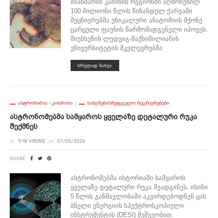
მიანმარის კაჩინის რეგიონში აღმოჩენილ
100 მილიონი წლის წინანდელ ქარვაში
მეცნიერებმა უნიკალური ანატომიის მქონე
ცარცული ფაუნის წარმომადგენელი იპოვეს.
მიუნხენის ლუდვიგ-მაქსიმილიანის
უნივერსიტეტის მკვლევრებმა
ᲡᲠᲣᲚᲐᲓ ᲜᲐᲮᲕᲐ
ᲐᲡᲢᲠᲝᲜᲝᲛᲘᲐ - ᲙᲝᲡᲛᲝᲡᲘ
ᲡᲐᲑᲣᲜᲔᲑᲘᲡᲛᲔᲢᲧᲕᲔᲚᲝ ᲛᲔᲪᲜᲘᲔᲠᲔᲑᲔᲑᲘ
Ასტრონომებმა Სამყაროს Ყველაზე Დეტალური Რუკა
Შექმნეს
518 VIEWS
on
07/05/2026
SHARE
ასტრონომებმა ისტორიაში სამყაროს
ყველაზე დეტალური რუკა შეადგინეს. ისინი
5 წლის განმავლობაში აკვირდებოდნენ ცას
ბნელი ენერგიის სპექტროსკოპიული
ინსტრუმენტის (DESI) მეშვეობით.