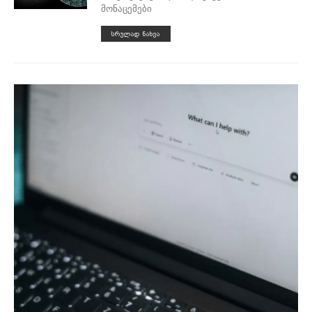
მონაცემები
ᲡᲠᲣᲚᲐᲓ ᲜᲐᲮᲕᲐ