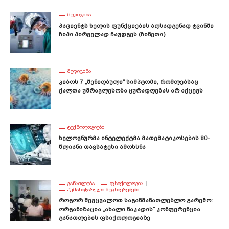
ᲛᲔᲓᲘᲪᲘᲜᲐ
Პაციენტს Ხელის Ფუნქციების Აღსადგენად Ტვინში
Ჩიპი Პირველად Ჩაუდგეს (ჩინეთი)
ᲛᲔᲓᲘᲪᲘᲜᲐ
Კიბოს 7 „შენიღბული“ Სიმპტომი, Რომლებსაც
Ქალთა Უმრავლესობა Ყურადღებას Არ Აქცევს
ᲢᲔᲥᲜᲝᲚᲝᲒᲘᲔᲑᲘ
Ხელოვნურმა Ინტელექტმა Მათემატიკოსების 80-
Წლიანი Თავსატეხი Ამოხსნა
ᲒᲐᲜᲐᲗᲚᲔᲑᲐ
ᲤᲡᲘᲥᲝᲚᲝᲒᲘᲐ
ᲰᲣᲛᲐᲜᲘᲢᲐᲠᲣᲚᲘ ᲛᲔᲪᲜᲘᲔᲠᲔᲑᲔᲑᲘ
Როგორ Შევცვალოთ Საგანმანათლებლო Გარემო:
Ორგანიზაცია „ახალი Ნაკადის“ Კონფერენცია
Განათლების Ფსიქოლოგიაზე