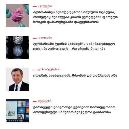
ᲙᲕᲚᲔᲕᲔᲑᲘ
Აღმოაჩინეს Აქამდე Უცნობი Იმუნური Რეაქცია,
Რომელიც Შეიძლება Კიბოს Უჯრედების Ფარული
Ხრიკის Დამარცხებაში Დაგვეხმაროს
ᲙᲕᲚᲔᲕᲔᲑᲘ
Გერმანიაში Ტვინის Სიმსივნის Საწინააღმდეგო
Ვაქცინა Გამოცადეს – Რა Აჩვენა Შედეგმა
ᲔᲡ ᲡᲐᲘᲜᲢᲔᲠᲔᲡᲝᲐ
Ცოდნის, Სიახლეების, Შრომის Და Ღირსების Გზა
ᲛᲔᲓᲘᲪᲘᲜᲐ
Ქართველი Ემიგრანტი Ექიმების Ჩართულობით
Პროფესიული Სამუშაო Შეხვედრა Გაიმართა