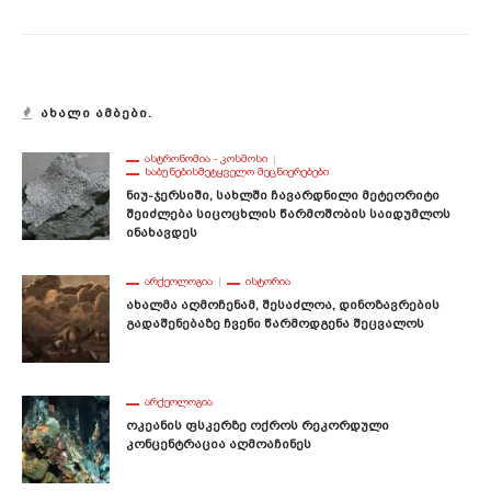
ᲐᲮᲐᲚᲘ ᲐᲛᲑᲔᲑᲘ.
ᲐᲡᲢᲠᲝᲜᲝᲛᲘᲐ - ᲙᲝᲡᲛᲝᲡᲘ
ᲡᲐᲑᲣᲜᲔᲑᲘᲡᲛᲔᲢᲧᲕᲔᲚᲝ ᲛᲔᲪᲜᲘᲔᲠᲔᲑᲔᲑᲘ
Ნიუ-Ჯერსიში, Სახლში Ჩავარდნილი Მეტეორიტი
Შეიძლება Სიცოცხლის Წარმოშობის Საიდუმლოს
Ინახავდეს
ᲐᲠᲥᲔᲝᲚᲝᲒᲘᲐ
ᲘᲡᲢᲝᲠᲘᲐ
Ახალმა Აღმოჩენამ, Შესაძლოა, Დინოზავრების
Გადაშენებაზე Ჩვენი Წარმოდგენა Შეცვალოს
ᲐᲠᲥᲔᲝᲚᲝᲒᲘᲐ
Ოკეანის Ფსკერზე Ოქროს Რეკორდული
Კონცენტრაცია Აღმოაჩინეს