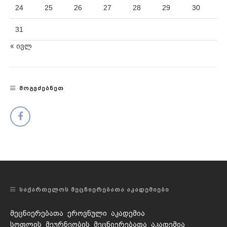
24
25
26
27
28
29
30
31
« ივლ
ᲛᲝᲒᲕᲫᲔᲑᲜᲔᲗ
ᲡᲐᲥᲐᲠᲗᲔᲚᲝᲡ ᲛᲔᲪᲜᲘᲔᲠᲔᲑᲐᲗᲐ ᲐᲙᲐᲓᲔᲛᲘᲔᲑᲘ
მეცნიერებათა ეროვნული აკადემია
სოფლის მეურნეობის მეცნიერებათა აკადემია