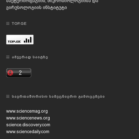
ბაქტერიოფაგიის, მიკრობიოლოგიისა და
ვირუსოლოგიის ინსტიტუტი
TOP.GE
ᲐᲛᲯᲔᲠᲐᲓ ᲡᲐᲘᲢᲖᲔ
ᲡᲐᲔᲠᲗᲐᲨᲝᲠᲘᲡᲝ ᲡᲐᲛᲔᲪᲜᲘᲔᲠᲝ ᲒᲐᲛᲝᲪᲔᲛᲔᲑᲘ
www.sciencemag.org
www.sciencenews.org
science.discovery.com
www.sciencedaily.com