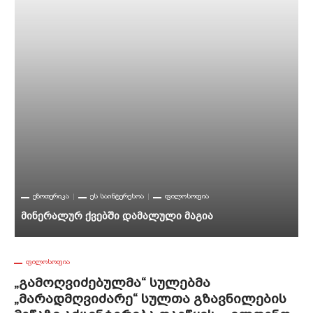
Კ
Მ
ᲔᲖᲝᲗᲔᲠᲘᲙᲐ
ᲔᲡ ᲡᲐᲘᲜᲢᲔᲠᲔᲡᲝᲐ
ᲤᲘᲚᲝᲡᲝᲤᲘᲐ
Მინერალურ Ქვებში Დამალული Მაგია
ᲤᲘᲚᲝᲡᲝᲤᲘᲐ
„გამოღვიძებულმა“ Სულებმა
„მარადმღვიძარე“ Სულთა Გზავნილების