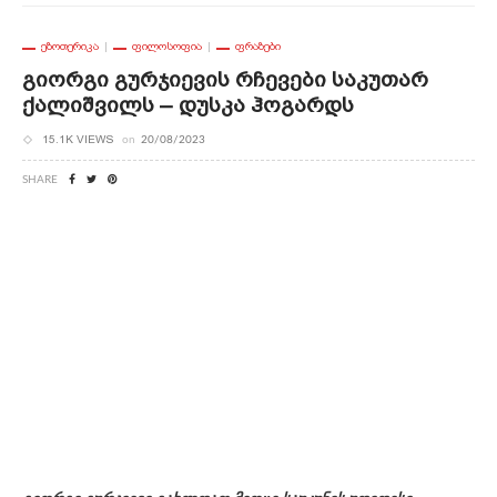
ᲔᲖᲝᲗᲔᲠᲘᲙᲐ
ᲤᲘᲚᲝᲡᲝᲤᲘᲐ
ᲤᲠᲐᲖᲔᲑᲘ
Გიორგი Გურჯიევის Რჩევები Საკუთარ
Ქალიშვილს – Დუსკა Ჰოგარდს
15.1K VIEWS
on
20/08/2023
SHARE