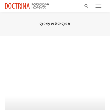
ᲤᲘᲚᲝᲡᲝᲤᲘᲐ