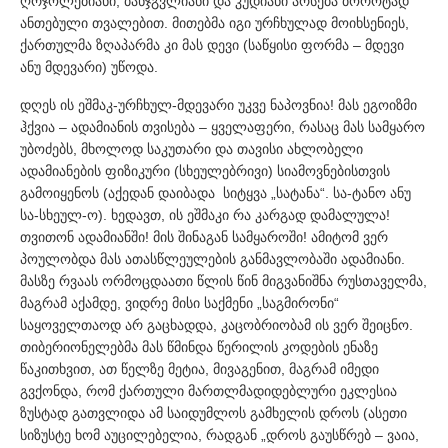
ღრჯოლებიანი, ბანჯგვლიანი და კუდიანი არსება ბოროტად
ანთებული თვალებით. მითებმა იგი ურჩხულად მოიხსენიეს,
ქართულმა ზღაპარმა კი მას დევი (საწყისი ფორმა – მდევი
ანუ მდევარი) უწოდა.
დღეს ის ეშმაკ-ურჩხულ-მდევარი უკვე ნაპოვნია! მას ეგოიზმი
ჰქვია – ადამიანის თვისება – ყველაფერი, რასაც მას სამყარო
უბოძებს, მხოლოდ საკუთარი და თავისი ახლობელი
ადამიანების ფიზიკური (სხეულებრივი) სიამოვნებისთვის
გამოიყენოს (აქედან დაიბადა სიტყვა „სატანა“. სა-ტანო ანუ
სა-სხეულ-ო). ხედავთ, ის ეშმაკი რა კარგად დამალულა!
თვითონ ადამიანში! მის შინაგან სამყაროში! ამიტომ ვერ
პოულობდა მას ათასწლეულების განმავლობაში ადამიანი.
მასზე რვაას ორმოცდაათი წლის წინ მიგვანიშნა რუსთაველმა,
მაგრამ აქამდე, ვიდრე მისი საქმენი „საგმირონი“
საყოველთაოდ არ გაცხადდა, კაცობრიობამ ის ვერ შეიცნო.
თიბერიონელებმა მას წმინდა წერილის კოდების ენაზე
წაკითხვით, ათ წელზე მეტია, მივაგენით, მაგრამ იმედი
გვქონდა, რომ ქართული მართლმადიდებლური ეკლესია
ზუსტად გათვლიდა ამ საიდუმლოს გამხელის დროს (ასეთი
სიზუსტე ხომ აუცილებელია, რადგან „დროს გაუსწრებ – ვაია,