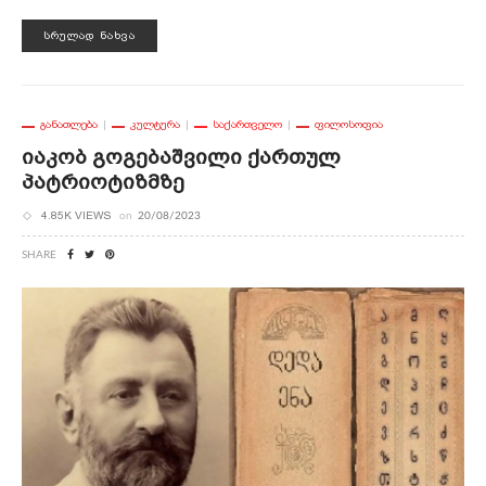
ᲡᲠᲣᲚᲐᲓ ᲜᲐᲮᲕᲐ
ᲒᲐᲜᲐᲗᲚᲔᲑᲐ
ᲙᲣᲚᲢᲣᲠᲐ
ᲡᲐᲥᲐᲠᲗᲕᲔᲚᲝ
ᲤᲘᲚᲝᲡᲝᲤᲘᲐ
Იაკობ Გოგებაშვილი Ქართულ
Პატრიოტიზმზე
4.85K VIEWS
on
20/08/2023
SHARE