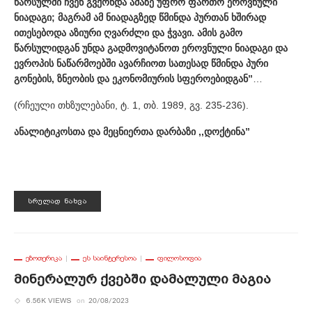
წარსულში ჩვენ გვქონდა ამაზე უფრო ფართო ეროვნული
ნიადაგი; მაგრამ ამ ნიადაგზედ წმინდა პურთან ხშირად
ითესებოდა აზიური ღვარძლი და ჭვავი. ამის გამო
წარსულიდგან უნდა გადმოვიტანოთ ეროვნული ნიადაგი და
ევროპის ნაწარმოებში ავარჩიოთ სათესად წმინდა პური
გონების, ზნეობის და ეკონომიურის სფეროებიდგან”
…
(რჩეული თხზულებანი, ტ. 1, თბ. 1989, გვ. 235-236).
ანალიტიკოსთა და მეცნიერთა დარბაზი ,,დოქტინა”
ᲡᲠᲣᲚᲐᲓ ᲜᲐᲮᲕᲐ
ᲔᲖᲝᲗᲔᲠᲘᲙᲐ
ᲔᲡ ᲡᲐᲘᲜᲢᲔᲠᲔᲡᲝᲐ
ᲤᲘᲚᲝᲡᲝᲤᲘᲐ
Მინერალურ Ქვებში Დამალული Მაგია
6.56K VIEWS
on
20/08/2023