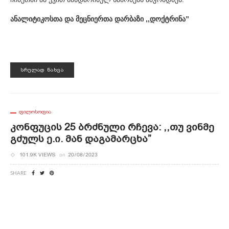
ანალიტიკოსთა და მეცნიერთა დარბაზი ,,დოქტრინა”
ᲡᲠᲣᲚᲐᲓ ᲜᲐᲮᲕᲐ
ᲤᲘᲚᲝᲡᲝᲤᲘᲐ
Კონფუცის 25 Ბრძნული Რჩევა: ,,თუ Ვინმე
Გძულს Ე.ი. Მან Დაგამარცხა”
101.9K VIEWS
on
20/08/2023
SHARE