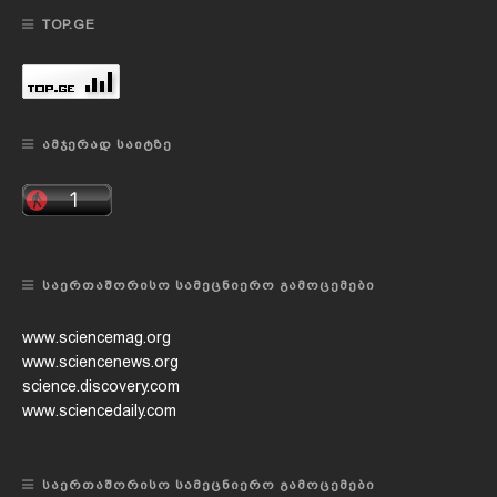
TOP.GE
ᲐᲛᲯᲔᲠᲐᲓ ᲡᲐᲘᲢᲖᲔ
ᲡᲐᲔᲠᲗᲐᲨᲝᲠᲘᲡᲝ ᲡᲐᲛᲔᲪᲜᲘᲔᲠᲝ ᲒᲐᲛᲝᲪᲔᲛᲔᲑᲘ
www.sciencemag.org
www.sciencenews.org
science.discovery.com
www.sciencedaily.com
ᲡᲐᲔᲠᲗᲐᲨᲝᲠᲘᲡᲝ ᲡᲐᲛᲔᲪᲜᲘᲔᲠᲝ ᲒᲐᲛᲝᲪᲔᲛᲔᲑᲘ