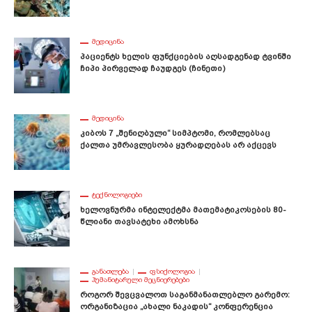
ᲛᲔᲓᲘᲪᲘᲜᲐ
Პაციენტს Ხელის Ფუნქციების Აღსადგენად Ტვინში
Ჩიპი Პირველად Ჩაუდგეს (ჩინეთი)
ᲛᲔᲓᲘᲪᲘᲜᲐ
Კიბოს 7 „შენიღბული“ Სიმპტომი, Რომლებსაც
Ქალთა Უმრავლესობა Ყურადღებას Არ Აქცევს
ᲢᲔᲥᲜᲝᲚᲝᲒᲘᲔᲑᲘ
Ხელოვნურმა Ინტელექტმა Მათემატიკოსების 80-
Წლიანი Თავსატეხი Ამოხსნა
ᲒᲐᲜᲐᲗᲚᲔᲑᲐ
ᲤᲡᲘᲥᲝᲚᲝᲒᲘᲐ
ᲰᲣᲛᲐᲜᲘᲢᲐᲠᲣᲚᲘ ᲛᲔᲪᲜᲘᲔᲠᲔᲑᲔᲑᲘ
Როგორ Შევცვალოთ Საგანმანათლებლო Გარემო:
Ორგანიზაცია „ახალი Ნაკადის“ Კონფერენცია