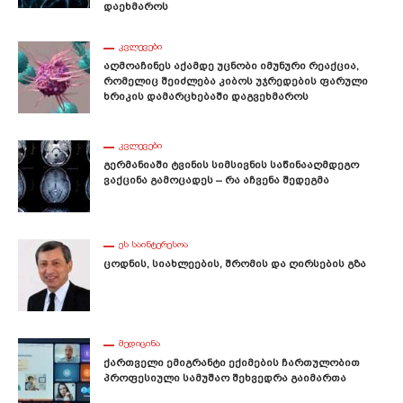
Დაეხმაროს
ᲙᲕᲚᲔᲕᲔᲑᲘ
Აღმოაჩინეს Აქამდე Უცნობი Იმუნური Რეაქცია,
Რომელიც Შეიძლება Კიბოს Უჯრედების Ფარული
Ხრიკის Დამარცხებაში Დაგვეხმაროს
ᲙᲕᲚᲔᲕᲔᲑᲘ
Გერმანიაში Ტვინის Სიმსივნის Საწინააღმდეგო
Ვაქცინა Გამოცადეს – Რა Აჩვენა Შედეგმა
ᲔᲡ ᲡᲐᲘᲜᲢᲔᲠᲔᲡᲝᲐ
Ცოდნის, Სიახლეების, Შრომის Და Ღირსების Გზა
ᲛᲔᲓᲘᲪᲘᲜᲐ
Ქართველი Ემიგრანტი Ექიმების Ჩართულობით
Პროფესიული Სამუშაო Შეხვედრა Გაიმართა