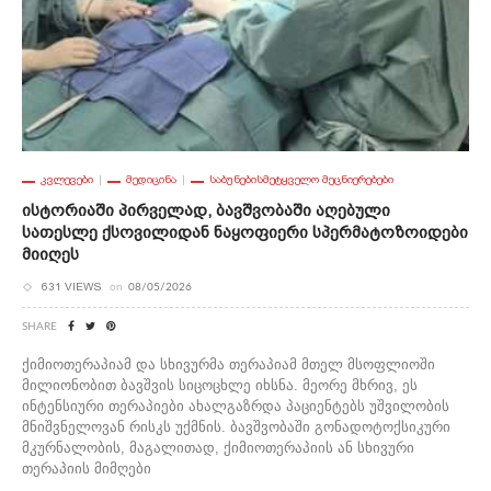
ᲙᲕᲚᲔᲕᲔᲑᲘ
ᲛᲔᲓᲘᲪᲘᲜᲐ
ᲡᲐᲑᲣᲜᲔᲑᲘᲡᲛᲔᲢᲧᲕᲔᲚᲝ ᲛᲔᲪᲜᲘᲔᲠᲔᲑᲔᲑᲘ
Ისტორიაში Პირველად, Ბავშვობაში Აღებული
Სათესლე Ქსოვილიდან Ნაყოფიერი Სპერმატოზოიდები
Მიიღეს
631 VIEWS
on
08/05/2026
SHARE
ქიმიოთერაპიამ და სხივურმა თერაპიამ მთელ მსოფლიოში
მილიონობით ბავშვის სიცოცხლე იხსნა. მეორე მხრივ, ეს
ინტენსიური თერაპიები ახალგაზრდა პაციენტებს უშვილობის
მნიშვნელოვან რისკს უქმნის. ბავშვობაში გონადოტოქსიკური
მკურნალობის, მაგალითად, ქიმიოთერაპიის ან სხივური
თერაპიის მიმღები