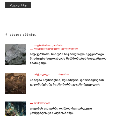
ᲡᲠᲣᲚᲐᲓ ᲜᲐᲮᲕᲐ
ᲐᲮᲐᲚᲘ ᲐᲛᲑᲔᲑᲘ.
ᲐᲡᲢᲠᲝᲜᲝᲛᲘᲐ - ᲙᲝᲡᲛᲝᲡᲘ
ᲡᲐᲑᲣᲜᲔᲑᲘᲡᲛᲔᲢᲧᲕᲔᲚᲝ ᲛᲔᲪᲜᲘᲔᲠᲔᲑᲔᲑᲘ
Ნიუ-Ჯერსიში, Სახლში Ჩავარდნილი Მეტეორიტი
Შეიძლება Სიცოცხლის Წარმოშობის Საიდუმლოს
Ინახავდეს
ᲐᲠᲥᲔᲝᲚᲝᲒᲘᲐ
ᲘᲡᲢᲝᲠᲘᲐ
Ახალმა Აღმოჩენამ, Შესაძლოა, Დინოზავრების
Გადაშენებაზე Ჩვენი Წარმოდგენა Შეცვალოს
ᲐᲠᲥᲔᲝᲚᲝᲒᲘᲐ
Ოკეანის Ფსკერზე Ოქროს Რეკორდული
Კონცენტრაცია Აღმოაჩინეს