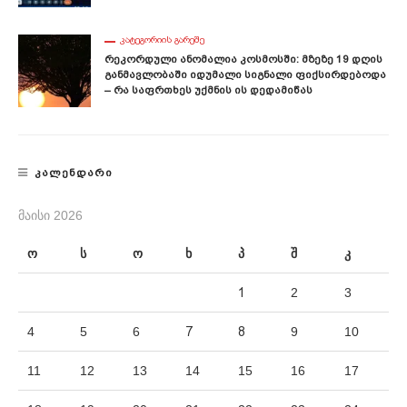
ᲙᲐᲢᲔᲒᲝᲠᲘᲘᲡ ᲒᲐᲠᲔᲨᲔ
Რეკორდული Ანომალია Კოსმოსში: Მზეზე 19 Დღის
Განმავლობაში Იდუმალი Სიგნალი Ფიქსირდებოდა
– Რა Საფრთხეს Უქმნის Ის Დედამიწას
ᲙᲐᲚᲔᲜᲓᲐᲠᲘ
ᲛᲐᲘᲡᲘ 2026
ო
ს
ო
ხ
პ
შ
კ
1
2
3
4
5
6
7
8
9
10
11
12
13
14
15
16
17