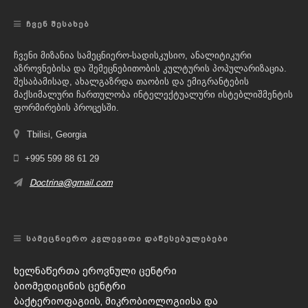
ᲩᲕᲔᲜ ᲨᲔᲡᲐᲮᲔᲑ
ჩვენი მიზანია სამეცნიერო-სადისკუსიო, ანალიტიკური
აზროვნებისა და შემეცნებითობის კულტურის პოპულარიზაცია.
შესაბამისად, ახალგაზრდა თაობის და ემიგრანტების
მაქსიმალური ჩართულობა ინტელექტუალური ისტებლიშმენტის
ფორმირების პროცესში.
Tbilisi, Georgia
+995 599 88 61 29
Doctrina@gmail.com
ᲡᲐᲛᲔᲪᲜᲘᲔᲠᲝ ᲙᲕᲚᲔᲕᲘᲗᲘ ᲓᲐᲬᲔᲡᲔᲑᲣᲚᲔᲑᲔᲑᲘ
ხელნაწერთა ეროვნული ცენტრი
ბიომედიცინის ცენტრი
ბაქტერიოფაგიის, მიკრობიოლოგიისა და