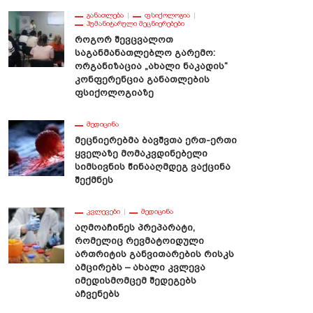
ᲒᲐᲜᲐᲗᲚᲔᲑᲐ
ᲤᲡᲘᲥᲝᲚᲝᲒᲘᲐ
ᲰᲣᲛᲐᲜᲘᲢᲐᲠᲣᲚᲘ ᲛᲔᲪᲜᲘᲔᲠᲔᲑᲔᲑᲘ
Როგორ Შევცვალოთ
Საგანმანათლებლო Გარემო:
Ორგანიზაცია „ახალი Ნაკადის“
Კონფერენცია Განათლების
Ფსიქოლოგიაზე
ᲛᲔᲓᲘᲪᲘᲜᲐ
Მეცნიერებმა Ბავშვთა Ერთ-Ერთი
Ყველაზე Მომაკვდინებელი
Სიმსივნის Წინააღმდეგ Ვაქცინა
Შექმნეს
ᲙᲕᲚᲔᲕᲔᲑᲘ
ᲛᲔᲓᲘᲪᲘᲜᲐ
Აღმოაჩინეს Პრეპარატი,
Რომელიც Რევმატოიდული
Ართრიტის Განვითარების Რისკს
Ამცირებს – Ახალი Კვლევა
Იმედისმომცემ Შედეგებს
Აჩვენებს