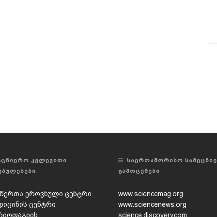
ᲔᲪᲜᲘᲔᲠᲝ ᲙᲕᲚᲔᲕᲘᲗᲘ
ᲡᲐᲔᲠᲗᲐᲨᲝᲠᲘᲡᲝ ᲡᲐᲛᲔᲪᲜᲘ
ᲔᲑᲣᲚᲔᲑᲔᲑᲘ
ᲒᲐᲛᲝᲪᲔᲛᲔᲑᲘ
წერთა ეროვნული ცენტრი
www.sciencemag.org
დიცინის ცენტრი
www.sciencenews.org
რიოფაგიის,
science.discovery.com