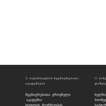
ᲡᲐᲥᲐᲠᲗᲔᲚᲝᲡ ᲛᲔᲪᲜᲘᲔᲠᲔᲑᲐᲗᲐ
ᲡᲐᲛ
ᲐᲙᲐᲓᲔᲛᲘᲔᲑᲘ
ᲓᲐᲬᲔᲡ
მეცნიერებათა ეროვნული
ხელნა
აკადემია
ბიომე
სოფლის მეურნეობის
ბაქტე