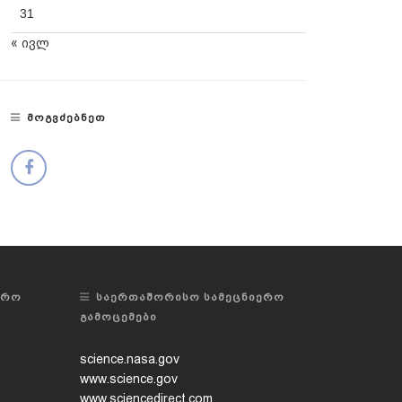
31
« ივლ
ᲛᲝᲒᲕᲫᲔᲑᲜᲔᲗ
ᲔᲠᲝ
ᲡᲐᲔᲠᲗᲐᲨᲝᲠᲘᲡᲝ ᲡᲐᲛᲔᲪᲜᲘᲔᲠᲝ
ᲒᲐᲛᲝᲪᲔᲛᲔᲑᲘ
science.nasa.gov
www.science.gov
www.sciencedirect.com