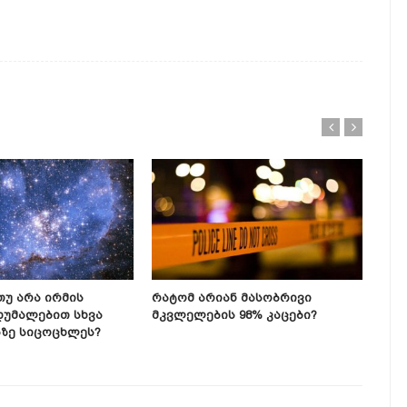
Თუ Არა Ირმის
Რატომ Არიან Მასობრივი
Მეც
დუმალებით Სხვა
Მკვლელების 98% Კაცები?
Ჩვე
ზე Სიცოცხლეს?