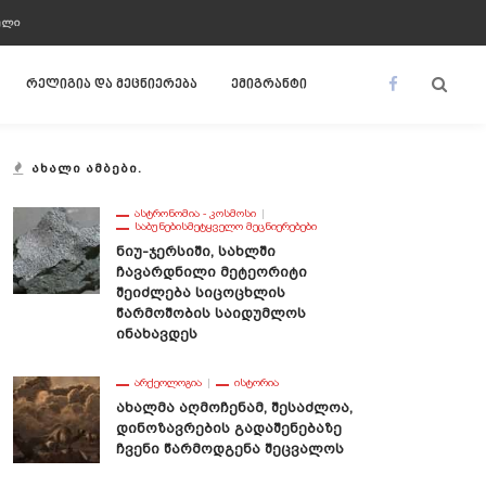
ᲣᲚᲘ
რელიგია და მეცნიერება
ემიგრანტი
ᲐᲮᲐᲚᲘ ᲐᲛᲑᲔᲑᲘ.
ᲐᲡᲢᲠᲝᲜᲝᲛᲘᲐ - ᲙᲝᲡᲛᲝᲡᲘ
ᲡᲐᲑᲣᲜᲔᲑᲘᲡᲛᲔᲢᲧᲕᲔᲚᲝ ᲛᲔᲪᲜᲘᲔᲠᲔᲑᲔᲑᲘ
Ნიუ-Ჯერსიში, Სახლში
Ჩავარდნილი Მეტეორიტი
Შეიძლება Სიცოცხლის
Წარმოშობის Საიდუმლოს
Ინახავდეს
ᲐᲠᲥᲔᲝᲚᲝᲒᲘᲐ
ᲘᲡᲢᲝᲠᲘᲐ
Ახალმა Აღმოჩენამ, Შესაძლოა,
Დინოზავრების Გადაშენებაზე
Ჩვენი Წარმოდგენა Შეცვალოს