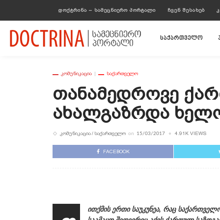
ᲓᲝᲥᲢᲠᲘᲜᲐ – ᲡᲐᲛᲔᲪᲜᲘᲔᲠᲝ ᲞᲝᲠᲢᲐᲚᲘ
ᲩᲕᲔᲜ ᲨᲔᲡᲐᲮᲔᲑ
Კ
საქართველო
ᲙᲝᲛᲣᲜᲘᲙᲐᲪᲘᲐ
ᲡᲐᲥᲐᲠᲗᲕᲔᲚᲝ
Თანამედროვე Ქარ
Ახალგაზრდა Ხელო
ᲙᲝᲛᲣᲜᲘᲙᲐᲪᲘᲐ
ᲡᲐᲥᲐᲠᲗᲕᲔᲚᲝ
4.91K VIEWS
on
15/03/2017
FACEBOOK
ითქმის ერთი საუკუნეა, რაც საქართველ