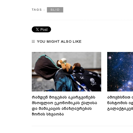
SLID
TAGS :
YOU MIGHT ALSO LIKE
ფიური
Რამდენ Მოგებას Აკარგვინებს
Ამოვხსნით 
Მსოფლიო Ეკონომიკას Ქალისა
Ნახტომის Ი
Და Მამაკაცის Ანაზღაურებას
Გალაქტიკებ
Შორის Სხვაობა