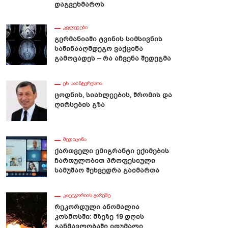
Დაგვეხმაროს
ᲙᲕᲚᲔᲕᲔᲑᲘ
Გერმანიაში Ტვინის Სიმსივნის
Საწინააღმდეგო Ვაქცინა
Გამოცადეს – Რა Აჩვენა Შედეგმა
ᲔᲡ ᲡᲐᲘᲜᲢᲔᲠᲔᲡᲝᲐ
Ცოდნის, Სიახლეების, Შრომის Და
Ღირსების Გზა
ᲛᲔᲓᲘᲪᲘᲜᲐ
Ქართველი Ემიგრანტი Ექიმების
Ჩართულობით Პროფესიული
ნიერები: ,,ჩვენს Წინაპრებს
Გოზინაყის Ფილოსოფიური
Სამუშაო Შეხვედრა Გაიმართა
ნზე Ნაკლები Ეძინათ”
Დატვირთვა
ᲙᲐᲢᲔᲒᲝᲠᲘᲘᲡ ᲒᲐᲠᲔᲨᲔ
Რეკორდული Ანომალია
Კოსმოსში: Მზეზე 19 Დღის
Განმავლობაში Იდუმალი