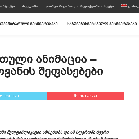
ᲝᲜᲢᲐᲥᲢᲘ
ᲠᲔᲙᲚᲐᲛᲐ
ᲒᲘᲝᲠᲒᲘ ᲛᲘᲥᲐᲜᲐᲫᲔ – ᲠᲔᲓᲐᲥᲢᲝᲠᲘᲡ ᲡᲕᲔᲢᲘ
ᲥᲐᲠᲗ
ჰუმანიტარული მეცნიერებები
საბუნებისმეტყველო მეცნიერებები
თული Ანიმაცია –
ვანის Შეფასებები
TWITTER
PINTEREST
ოში მულტიპლიკაცია არსებობს და ამ სფეროში ბევრი