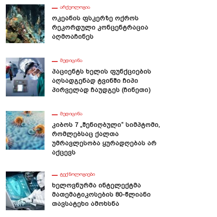
ᲐᲠᲥᲔᲝᲚᲝᲒᲘᲐ
Ოკეანის Ფსკერზე Ოქროს
Რეკორდული Კონცენტრაცია
Აღმოაჩინეს
ᲛᲔᲓᲘᲪᲘᲜᲐ
Პაციენტს Ხელის Ფუნქციების
Აღსადგენად Ტვინში Ჩიპი
Პირველად Ჩაუდგეს (ჩინეთი)
ᲛᲔᲓᲘᲪᲘᲜᲐ
Კიბოს 7 „შენიღბული“ Სიმპტომი,
Რომლებსაც Ქალთა
Უმრავლესობა Ყურადღებას Არ
Აქცევს
ᲢᲔᲥᲜᲝᲚᲝᲒᲘᲔᲑᲘ
Ხელოვნურმა Ინტელექტმა
Მათემატიკოსების 80-Წლიანი
Თავსატეხი Ამოხსნა