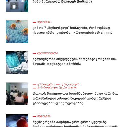
Ჩიპი Პირველად Ჩაუდგეს (ჩინეთი)
ᲛᲔᲓᲘᲪᲘᲜᲐ
Კიბოს 7 „შენიღბული“ Სიმპტომი, Რომლებსაც
Ქალთა Უმრავლესობა Ყურადღებას Არ Აქცევს
ᲢᲔᲥᲜᲝᲚᲝᲒᲘᲔᲑᲘ
Ხელოვნურმა Ინტელექტმა Მათემატიკოსების 80-
Წლიანი Თავსატეხი Ამოხსნა
ᲒᲐᲜᲐᲗᲚᲔᲑᲐ
ᲤᲡᲘᲥᲝᲚᲝᲒᲘᲐ
ᲰᲣᲛᲐᲜᲘᲢᲐᲠᲣᲚᲘ ᲛᲔᲪᲜᲘᲔᲠᲔᲑᲔᲑᲘ
Როგორ Შევცვალოთ Საგანმანათლებლო Გარემო:
Ორგანიზაცია „ახალი Ნაკადის“ Კონფერენცია
Განათლების Ფსიქოლოგიაზე
ᲛᲔᲓᲘᲪᲘᲜᲐ
Მეცნიერებმა Ბავშვთა Ერთ-Ერთი Ყველაზე
Მომაკვდინებელი Სიმსივნის Წინააღმდეგ Ვაქცინა