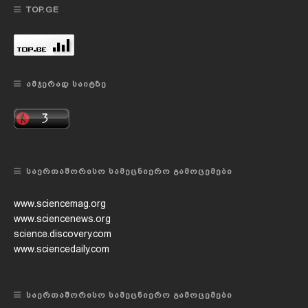
TOP.GE
ᲐᲛᲯᲔᲠᲐᲓ ᲡᲐᲘᲢᲖᲔ
ᲡᲐᲔᲠᲗᲐᲨᲝᲠᲘᲡᲝ ᲡᲐᲛᲔᲪᲜᲘᲔᲠᲝ ᲒᲐᲛᲝᲪᲔᲛᲔᲑᲘ
www.sciencemag.org
www.sciencenews.org
science.discovery.com
www.sciencedaily.com
ᲡᲐᲔᲠᲗᲐᲨᲝᲠᲘᲡᲝ ᲡᲐᲛᲔᲪᲜᲘᲔᲠᲝ ᲒᲐᲛᲝᲪᲔᲛᲔᲑᲘ