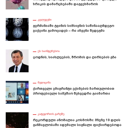
Ხრიკის Დამარცხებაში Დაგვეხმაროს
ᲙᲕᲚᲔᲕᲔᲑᲘ
Გერმანიაში Ტვინის Სიმსივნის Საწინააღმდეგო
Ვაქცინა Გამოცადეს – Რა Აჩვენა Შედეგმა
ᲔᲡ ᲡᲐᲘᲜᲢᲔᲠᲔᲡᲝᲐ
Ცოდნის, Სიახლეების, Შრომის Და Ღირსების Გზა
ᲛᲔᲓᲘᲪᲘᲜᲐ
Ქართველი Ემიგრანტი Ექიმების Ჩართულობით
Პროფესიული Სამუშაო Შეხვედრა Გაიმართა
ᲙᲐᲢᲔᲒᲝᲠᲘᲘᲡ ᲒᲐᲠᲔᲨᲔ
Რეკორდული Ანომალია Კოსმოსში: Მზეზე 19 Დღის
Განმავლობაში Იდუმალი Სიგნალი Ფიქსირდებოდა