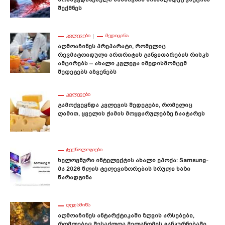
Შექმნეს
ᲙᲕᲚᲔᲕᲔᲑᲘ
ᲛᲔᲓᲘᲪᲘᲜᲐ
Აღმოაჩინეს Პრეპარატი, Რომელიც
Რევმატოიდული Ართრიტის Განვითარების Რისკს
Ამცირებს – Ახალი Კვლევა Იმედისმომცემ
Შედეგებს Აჩვენებს
ᲙᲕᲚᲔᲕᲔᲑᲘ
Გამოქვეყნდა Კვლევის Შედეგები, Რომელიც
Ღამით, Ყველის Ჭამის Მოყვარულებზე Ჩაატარეს
ᲢᲔᲥᲜᲝᲚᲝᲒᲘᲔᲑᲘ
Ხელოვნური Ინტელექტის Ახალი Ეპოქა: Samsung-
Მა 2026 Წლის Ტელევიზორების Სრული Ხაზი
Წარადგინა
ᲓᲔᲓᲐᲛᲘᲬᲐ
Აღმოაჩინეს Ანტარქტიკაში Ზღვის Არსებები,
Რომლებიც Შესაძლოა Მელანომის Განკურნებაში