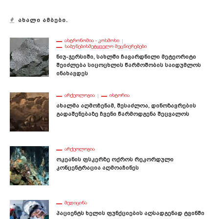
ᲐᲮᲐᲚᲘ ᲐᲛᲑᲔᲑᲘ.
ᲐᲡᲢᲠᲝᲜᲝᲛᲘᲐ - ᲙᲝᲡᲛᲝᲡᲘ
ᲡᲐᲑᲣᲜᲔᲑᲘᲡᲛᲔᲢᲧᲕᲔᲚᲝ ᲛᲔᲪᲜᲘᲔᲠᲔᲑᲔᲑᲘ
Ნიუ-Ჯერსიში, Სახლში Ჩავარდნილი Მეტეორიტი
Შეიძლება Სიცოცხლის Წარმოშობის Საიდუმლოს
Ინახავდეს
ᲐᲠᲥᲔᲝᲚᲝᲒᲘᲐ
ᲘᲡᲢᲝᲠᲘᲐ
Ახალმა Აღმოჩენამ, Შესაძლოა, Დინოზავრების
Გადაშენებაზე Ჩვენი Წარმოდგენა Შეცვალოს
ᲐᲠᲥᲔᲝᲚᲝᲒᲘᲐ
Ოკეანის Ფსკერზე Ოქროს Რეკორდული
Კონცენტრაცია Აღმოაჩინეს
ᲛᲔᲓᲘᲪᲘᲜᲐ
Პაციენტს Ხელის Ფუნქციების Აღსადგენად Ტვინში