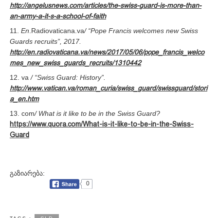
http://angelusnews.com/articles/the-swiss-guard-is-more-than-
an-army-a-it-s-a-school-of-faith
E
n
.Radiovaticana.va
/ “Pope Francis welcomes new Swiss
Guards recruits”, 2017.
http://en.radiovaticana.va/news/2017/05/06/pope_francis_welco
mes_new_swiss_guards_recruits/1310442
va
/ “Swiss Guard: History”.
http://www.vatican.va/roman_curia/swiss_guard/swissguard/stori
a_en.htm
com
/
What is it like to be in the Swiss Guard?
https://www.quora.com/What-is-it-like-to-be-in-the-Swiss-
Guard
გაზიარება:
0