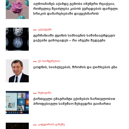
Აღმოაჩინეს Აქამდე Უცნობი Იმუნური Რეაქცია,
Რომელიც Შეიძლება Კიბოს Უჯრედების Ფარული
Ხრიკის Დამარცხებაში Დაგვეხმაროს
ᲙᲕᲚᲔᲕᲔᲑᲘ
Გერმანიაში Ტვინის Სიმსივნის Საწინააღმდეგო
Ვაქცინა Გამოცადეს – Რა Აჩვენა Შედეგმა
ᲔᲡ ᲡᲐᲘᲜᲢᲔᲠᲔᲡᲝᲐ
Ცოდნის, Სიახლეების, Შრომის Და Ღირსების Გზა
ᲛᲔᲓᲘᲪᲘᲜᲐ
Ქართველი Ემიგრანტი Ექიმების Ჩართულობით
Პროფესიული Სამუშაო Შეხვედრა Გაიმართა
ᲙᲐᲢᲔᲒᲝᲠᲘᲘᲡ ᲒᲐᲠᲔᲨᲔ