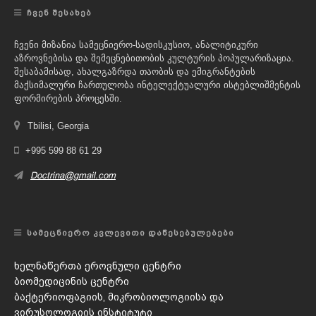
ᲩᲕᲔᲜ ᲨᲔᲡᲐᲮᲔᲑ
ჩვენი მიზანია სამეცნიერო-სადისკუსიო, ანალიტიკური
აზროვნებისა და შემეცნებითობის კულტურის პოპულარიზაცია.
შესაბამისად, ახალგაზრდა თაობის და ემიგრანტების
მაქსიმალური ჩართულობა ინტელექტუალური ისტებლიშმენტის
ფორმირების პროცესში.
Tbilisi, Georgia
+995 599 88 61 29
Doctrina@gmail.com
ᲡᲐᲛᲔᲪᲜᲘᲔᲠᲝ ᲙᲕᲚᲔᲕᲘᲗᲘ ᲓᲐᲬᲔᲡᲔᲑᲣᲚᲔᲑᲔᲑᲘ
ხელნაწერთა ეროვნული ცენტრი
ბიომედიცინის ცენტრი
ბაქტერიოფაგიის, მიკრობიოლოგიისა და
ვირუსოლოგიის ინსტიტუტი