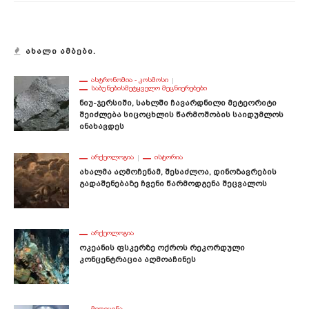
ᲐᲮᲐᲚᲘ ᲐᲛᲑᲔᲑᲘ.
ᲐᲡᲢᲠᲝᲜᲝᲛᲘᲐ - ᲙᲝᲡᲛᲝᲡᲘ
ᲡᲐᲑᲣᲜᲔᲑᲘᲡᲛᲔᲢᲧᲕᲔᲚᲝ ᲛᲔᲪᲜᲘᲔᲠᲔᲑᲔᲑᲘ
Ნიუ-Ჯერსიში, Სახლში Ჩავარდნილი Მეტეორიტი
Შეიძლება Სიცოცხლის Წარმოშობის Საიდუმლოს
Ინახავდეს
ᲐᲠᲥᲔᲝᲚᲝᲒᲘᲐ
ᲘᲡᲢᲝᲠᲘᲐ
Ახალმა Აღმოჩენამ, Შესაძლოა, Დინოზავრების
Გადაშენებაზე Ჩვენი Წარმოდგენა Შეცვალოს
ᲐᲠᲥᲔᲝᲚᲝᲒᲘᲐ
Ოკეანის Ფსკერზე Ოქროს Რეკორდული
Კონცენტრაცია Აღმოაჩინეს
ᲛᲔᲓᲘᲪᲘᲜᲐ