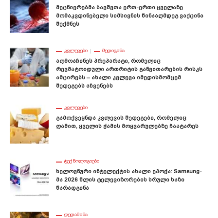
Მეცნიერებმა Ბავშვთა Ერთ-Ერთი Ყველაზე
Მომაკვდინებელი Სიმსივნის Წინააღმდეგ Ვაქცინა
Შექმნეს
ᲙᲕᲚᲔᲕᲔᲑᲘ
ᲛᲔᲓᲘᲪᲘᲜᲐ
Აღმოაჩინეს Პრეპარატი, Რომელიც
Რევმატოიდული Ართრიტის Განვითარების Რისკს
Ამცირებს – Ახალი Კვლევა Იმედისმომცემ
Შედეგებს Აჩვენებს
ᲙᲕᲚᲔᲕᲔᲑᲘ
Გამოქვეყნდა Კვლევის Შედეგები, Რომელიც
Ღამით, Ყველის Ჭამის Მოყვარულებზე Ჩაატარეს
ᲢᲔᲥᲜᲝᲚᲝᲒᲘᲔᲑᲘ
Ხელოვნური Ინტელექტის Ახალი Ეპოქა: Samsung-
Მა 2026 Წლის Ტელევიზორების Სრული Ხაზი
Წარადგინა
ᲓᲔᲓᲐᲛᲘᲬᲐ