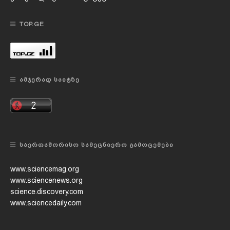
TOP.GE
ᲐᲛᲯᲔᲠᲐᲓ ᲡᲐᲘᲢᲖᲔ
ᲡᲐᲔᲠᲗᲐᲨᲝᲠᲘᲡᲝ ᲡᲐᲛᲔᲪᲜᲘᲔᲠᲝ ᲒᲐᲛᲝᲪᲔᲛᲔᲑᲘ
www.sciencemag.org
www.sciencenews.org
science.discovery.com
www.sciencedaily.com