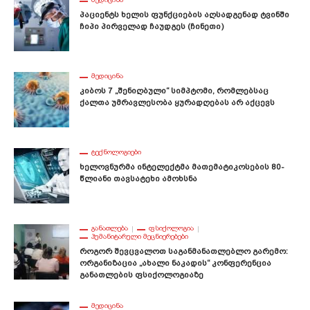
Პაციენტს Ხელის Ფუნქციების Აღსადგენად Ტვინში
Ჩიპი Პირველად Ჩაუდგეს (ჩინეთი)
ᲛᲔᲓᲘᲪᲘᲜᲐ
Კიბოს 7 „შენიღბული“ Სიმპტომი, Რომლებსაც
Ქალთა Უმრავლესობა Ყურადღებას Არ Აქცევს
ᲢᲔᲥᲜᲝᲚᲝᲒᲘᲔᲑᲘ
Ხელოვნურმა Ინტელექტმა Მათემატიკოსების 80-
Წლიანი Თავსატეხი Ამოხსნა
ᲒᲐᲜᲐᲗᲚᲔᲑᲐ
ᲤᲡᲘᲥᲝᲚᲝᲒᲘᲐ
ᲰᲣᲛᲐᲜᲘᲢᲐᲠᲣᲚᲘ ᲛᲔᲪᲜᲘᲔᲠᲔᲑᲔᲑᲘ
Როგორ Შევცვალოთ Საგანმანათლებლო Გარემო:
Ორგანიზაცია „ახალი Ნაკადის“ Კონფერენცია
Განათლების Ფსიქოლოგიაზე
ᲛᲔᲓᲘᲪᲘᲜᲐ