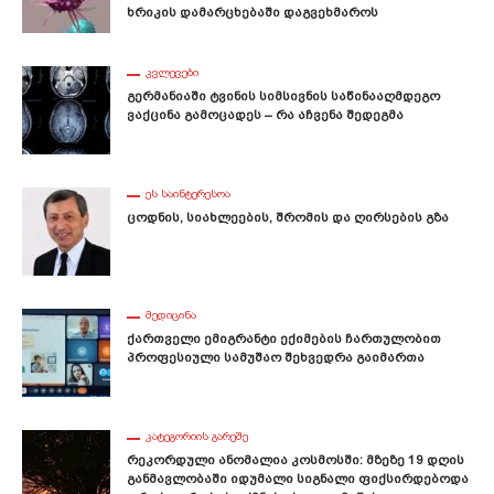
Ხრიკის Დამარცხებაში Დაგვეხმაროს
ᲙᲕᲚᲔᲕᲔᲑᲘ
Გერმანიაში Ტვინის Სიმსივნის Საწინააღმდეგო
Ვაქცინა Გამოცადეს – Რა Აჩვენა Შედეგმა
ᲔᲡ ᲡᲐᲘᲜᲢᲔᲠᲔᲡᲝᲐ
Ცოდნის, Სიახლეების, Შრომის Და Ღირსების Გზა
ᲛᲔᲓᲘᲪᲘᲜᲐ
Ქართველი Ემიგრანტი Ექიმების Ჩართულობით
Პროფესიული Სამუშაო Შეხვედრა Გაიმართა
ᲙᲐᲢᲔᲒᲝᲠᲘᲘᲡ ᲒᲐᲠᲔᲨᲔ
Რეკორდული Ანომალია Კოსმოსში: Მზეზე 19 Დღის
Განმავლობაში Იდუმალი Სიგნალი Ფიქსირდებოდა