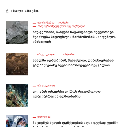
ᲐᲮᲐᲚᲘ ᲐᲛᲑᲔᲑᲘ.
ᲐᲡᲢᲠᲝᲜᲝᲛᲘᲐ - ᲙᲝᲡᲛᲝᲡᲘ
ᲡᲐᲑᲣᲜᲔᲑᲘᲡᲛᲔᲢᲧᲕᲔᲚᲝ ᲛᲔᲪᲜᲘᲔᲠᲔᲑᲔᲑᲘ
Ნიუ-Ჯერსიში, Სახლში Ჩავარდნილი Მეტეორიტი
Შეიძლება Სიცოცხლის Წარმოშობის Საიდუმლოს
Ინახავდეს
ᲐᲠᲥᲔᲝᲚᲝᲒᲘᲐ
ᲘᲡᲢᲝᲠᲘᲐ
Ახალმა Აღმოჩენამ, Შესაძლოა, Დინოზავრების
Გადაშენებაზე Ჩვენი Წარმოდგენა Შეცვალოს
ᲐᲠᲥᲔᲝᲚᲝᲒᲘᲐ
Ოკეანის Ფსკერზე Ოქროს Რეკორდული
Კონცენტრაცია Აღმოაჩინეს
ᲛᲔᲓᲘᲪᲘᲜᲐ
Პაციენტს Ხელის Ფუნქციების Აღსადგენად Ტვინში