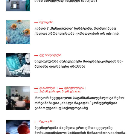
Ჩიპი Პირველად Ჩაუდგეს (ჩინეთი)
ᲛᲔᲓᲘᲪᲘᲜᲐ
Კიბოს 7 „შენიღბული“ Სიმპტომი, Რომლებსაც
Ქალთა Უმრავლესობა Ყურადღებას Არ Აქცევს
ᲢᲔᲥᲜᲝᲚᲝᲒᲘᲔᲑᲘ
Ხელოვნურმა Ინტელექტმა Მათემატიკოსების 80-
Წლიანი Თავსატეხი Ამოხსნა
ᲒᲐᲜᲐᲗᲚᲔᲑᲐ
ᲤᲡᲘᲥᲝᲚᲝᲒᲘᲐ
ᲰᲣᲛᲐᲜᲘᲢᲐᲠᲣᲚᲘ ᲛᲔᲪᲜᲘᲔᲠᲔᲑᲔᲑᲘ
Როგორ Შევცვალოთ Საგანმანათლებლო Გარემო:
Ორგანიზაცია „ახალი Ნაკადის“ Კონფერენცია
Განათლების Ფსიქოლოგიაზე
ᲛᲔᲓᲘᲪᲘᲜᲐ
Მეცნიერებმა Ბავშვთა Ერთ-Ერთი Ყველაზე
Მომაკვდინებელი Სიმსივნის Წინააღმდეგ Ვაქცინა