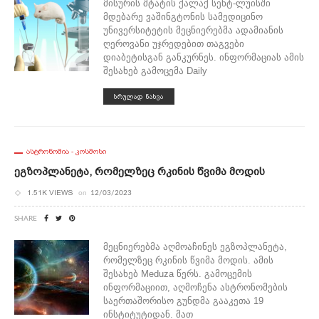
მისურის შტატის ქალაქ სენტ-ლუისში
მდებარე ვაშინგტონის სამედიცინო
უნივერსიტეტის მეცნიერებმა ადამიანის
ღეროვანი უჯრედებით თაგვები
დიაბეტისგან განკურნეს. ინფორმაციას ამის
შესახებ გამოცემა Daily
ᲡᲠᲣᲚᲐᲓ ᲜᲐᲮᲕᲐ
ᲐᲡᲢᲠᲝᲜᲝᲛᲘᲐ - ᲙᲝᲡᲛᲝᲡᲘ
Ეგზოპლანეტა, Რომელზეც Რკინის Წვიმა Მოდის
1.51K VIEWS
on
12/03/2023
SHARE
მეცნიერებმა აღმოაჩინეს ეგზოპლანეტა,
რომელზეც რკინის წვიმა მოდის. ამის
შესახებ Meduza წერს. გამოცემის
ინფორმაციით, აღმოჩენა ასტრონომების
საერთაშორისო გუნდმა გააკეთა 19
ინსტიტუტიდან. მათ