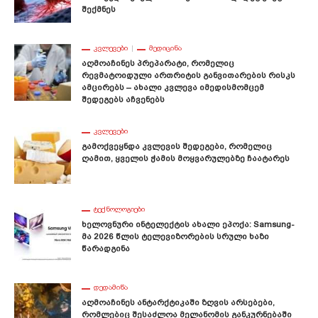
Შექმნეს
ᲙᲕᲚᲔᲕᲔᲑᲘ
ᲛᲔᲓᲘᲪᲘᲜᲐ
Აღმოაჩინეს Პრეპარატი, Რომელიც
Რევმატოიდული Ართრიტის Განვითარების Რისკს
Ამცირებს – Ახალი Კვლევა Იმედისმომცემ
Შედეგებს Აჩვენებს
ᲙᲕᲚᲔᲕᲔᲑᲘ
Გამოქვეყნდა Კვლევის Შედეგები, Რომელიც
Ღამით, Ყველის Ჭამის Მოყვარულებზე Ჩაატარეს
ᲢᲔᲥᲜᲝᲚᲝᲒᲘᲔᲑᲘ
Ხელოვნური Ინტელექტის Ახალი Ეპოქა: Samsung-
Მა 2026 Წლის Ტელევიზორების Სრული Ხაზი
Წარადგინა
ᲓᲔᲓᲐᲛᲘᲬᲐ
Აღმოაჩინეს Ანტარქტიკაში Ზღვის Არსებები,
Რომლებიც Შესაძლოა Მელანომის Განკურნებაში