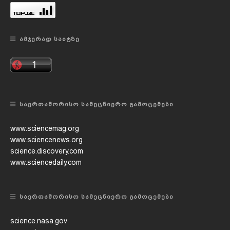
ᲐᲛᲯᲔᲠᲐᲓ ᲡᲐᲘᲢᲖᲔ
ᲡᲐᲔᲠᲗᲐᲨᲝᲠᲘᲡᲝ ᲡᲐᲛᲔᲪᲜᲘᲔᲠᲝ ᲒᲐᲛᲝᲪᲔᲛᲔᲑᲘ
www.sciencemag.org
www.sciencenews.org
science.discovery.com
www.sciencedaily.com
ᲡᲐᲔᲠᲗᲐᲨᲝᲠᲘᲡᲝ ᲡᲐᲛᲔᲪᲜᲘᲔᲠᲝ ᲒᲐᲛᲝᲪᲔᲛᲔᲑᲘ
science.nasa.gov