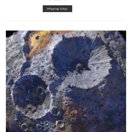
ᲡᲠᲣᲚᲐᲓ ᲜᲐᲮᲕᲐ