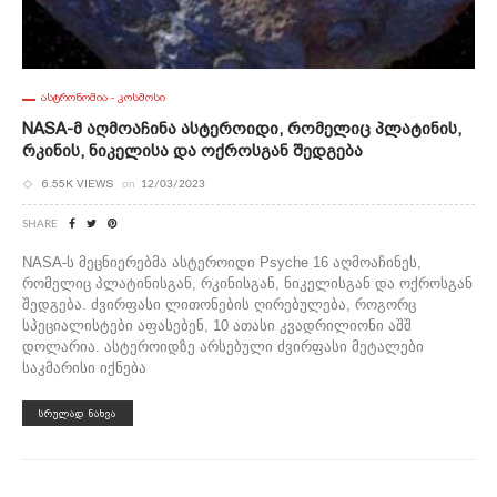
ᲐᲡᲢᲠᲝᲜᲝᲛᲘᲐ - ᲙᲝᲡᲛᲝᲡᲘ
NASA-Მ Აღმოაჩინა Ასტეროიდი, Რომელიც Პლატინის,
Რკინის, Ნიკელისა Და Ოქროსგან Შედგება
6.55K VIEWS
on
12/03/2023
SHARE
NASA-ს მეცნიერებმა ასტეროიდი Psyche 16 აღმოაჩინეს,
რომელიც პლატინისგან, რკინისგან, ნიკელისგან და ოქროსგან
შედგება. ძვირფასი ლითონების ღირებულება, როგორც
სპეციალისტები აფასებენ, 10 ათასი კვადრილიონი აშშ
დოლარია. ასტეროიდზე არსებული ძვირფასი მეტალები
საკმარისი იქნება
ᲡᲠᲣᲚᲐᲓ ᲜᲐᲮᲕᲐ