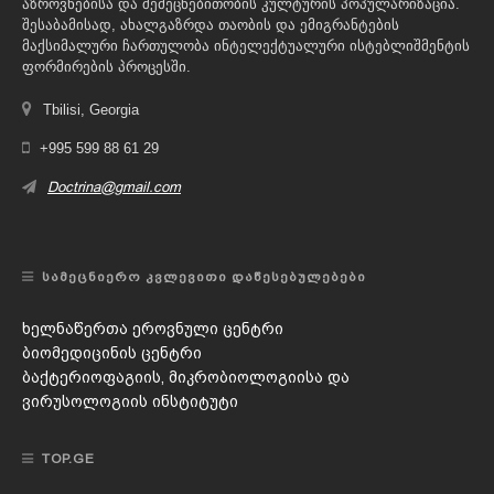
აზროვნებისა და შემეცნებითობის კულტურის პოპულარიზაცია.
შესაბამისად, ახალგაზრდა თაობის და ემიგრანტების
მაქსიმალური ჩართულობა ინტელექტუალური ისტებლიშმენტის
ფორმირების პროცესში.
Tbilisi, Georgia
+995 599 88 61 29
Doctrina@gmail.com
ᲡᲐᲛᲔᲪᲜᲘᲔᲠᲝ ᲙᲕᲚᲔᲕᲘᲗᲘ ᲓᲐᲬᲔᲡᲔᲑᲣᲚᲔᲑᲔᲑᲘ
ხელნაწერთა ეროვნული ცენტრი
ბიომედიცინის ცენტრი
ბაქტერიოფაგიის, მიკრობიოლოგიისა და
ვირუსოლოგიის ინსტიტუტი
TOP.GE