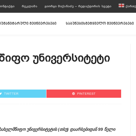
ᲝᲜᲢᲐᲥᲢᲘ
ᲠᲔᲙᲚᲐᲛᲐ
ᲒᲘᲝᲠᲒᲘ ᲛᲘᲥᲐᲜᲐᲫᲔ – ᲠᲔᲓᲐᲥᲢᲝᲠᲘᲡ ᲡᲕᲔᲢᲘ
ᲥᲐᲠᲗ
ჰუმანიტარული მეცნიერებები
საბუნებისმეტყველო მეცნიერებები
წიფო Უნივერსიტეტი
TWITTER
PINTEREST
სახელმწიფო უნივერსიტეტის (თსუ) დაარსებიდან 99 წელი