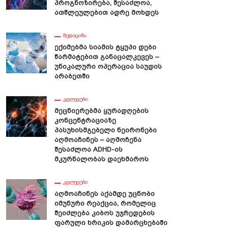
Პროგნოზირება, Შესაძლოა,
ნიერები: ,,ჩვენს Წინაპრებს
Გოზინაყის Ფილოსოფიური
Ათწლეულებით Ადრე Მოხდეს
ნზე Ნაკლები Ეძინათ”
Დატვირთვა
ᲛᲔᲓᲘᲪᲘᲜᲐ
Ექიმებმა Სიამის Ტყუპი Დები
Წარმატებით Განაცალკევეს –
Უნიკალური Ოპერაცია Საუდის
Არაბეთში
ᲙᲕᲚᲔᲕᲔᲑᲘ
Მეცნიერებმა Ყურადღების
Კონცენტრაციაზე
Პასუხისმგებელი Ნეირონები
Აღმოაჩინეს – Აღმოჩენა
Შესაძლოა ADHD-Ის
Მკურნალობას Დაეხმაროს
ᲙᲕᲚᲔᲕᲔᲑᲘ
Აღმოაჩინეს Აქამდე Უცნობი
Იმუნური Რეაქცია, Რომელიც
Შეიძლება Კიბოს Უჯრედების
Ფარული Ხრიკის Დამარცხებაში