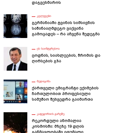
Დაგვეხმაროს
ᲙᲕᲚᲔᲕᲔᲑᲘ
Გერმანიაში Ტვინის Სიმსივნის
Საწინააღმდეგო Ვაქცინა
Გამოცადეს – Რა Აჩვენა Შედეგმა
ᲔᲡ ᲡᲐᲘᲜᲢᲔᲠᲔᲡᲝᲐ
Ცოდნის, Სიახლეების, Შრომის Და
Ღირსების Გზა
ᲛᲔᲓᲘᲪᲘᲜᲐ
Ქართველი Ემიგრანტი Ექიმების
Ჩართულობით Პროფესიული
Სამუშაო Შეხვედრა Გაიმართა
ᲙᲐᲢᲔᲒᲝᲠᲘᲘᲡ ᲒᲐᲠᲔᲨᲔ
Რეკორდული Ანომალია
Კოსმოსში: Მზეზე 19 Დღის
Განმავლობაში Იდუმალი