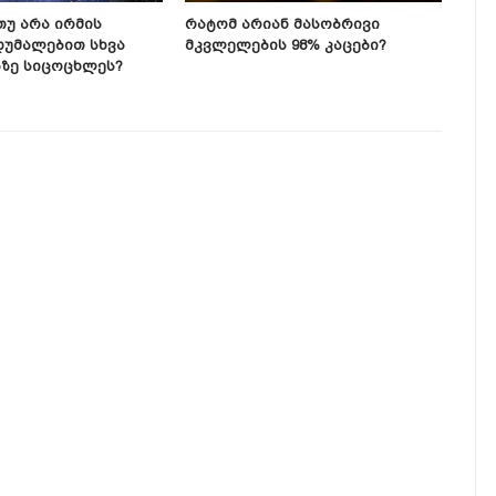
Თუ Არა Ირმის
Რატომ Არიან Მასობრივი
Მეც
დუმალებით Სხვა
Მკვლელების 98% Კაცები?
Ჩვე
ზე Სიცოცხლეს?