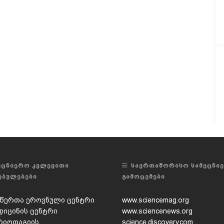
ᲔᲪᲜᲘᲔᲠᲝ ᲙᲕᲚᲔᲕᲘᲗᲘ
ᲡᲐᲔᲠᲗᲐᲨᲝᲠᲘᲡᲝ ᲡᲐᲛᲔᲪᲜᲘ
ᲔᲑᲣᲚᲔᲑᲔᲑᲘ
ᲒᲐᲛᲝᲪᲔᲛᲔᲑᲘ
წერთა ეროვნული ცენტრი
www.sciencemag.org
დიცინის ცენტრი
www.sciencenews.org
რიოფაგიის,
science.discovery.com