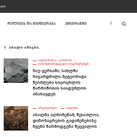
ᲣᲚᲘ
რელიგია და მეცნიერება
ემიგრანტი
ᲐᲮᲐᲚᲘ ᲐᲛᲑᲔᲑᲘ.
ᲐᲡᲢᲠᲝᲜᲝᲛᲘᲐ - ᲙᲝᲡᲛᲝᲡᲘ
ᲡᲐᲑᲣᲜᲔᲑᲘᲡᲛᲔᲢᲧᲕᲔᲚᲝ ᲛᲔᲪᲜᲘᲔᲠᲔᲑᲔᲑᲘ
Ნიუ-Ჯერსიში, Სახლში
Ჩავარდნილი Მეტეორიტი
Შეიძლება Სიცოცხლის
Წარმოშობის Საიდუმლოს
Ინახავდეს
ᲐᲠᲥᲔᲝᲚᲝᲒᲘᲐ
ᲘᲡᲢᲝᲠᲘᲐ
Ახალმა Აღმოჩენამ, Შესაძლოა,
Დინოზავრების Გადაშენებაზე
Ჩვენი Წარმოდგენა Შეცვალოს