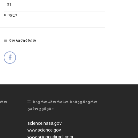
31
« ივლ
ᲛᲝᲒᲕᲫᲔᲑᲜᲔᲗ
ᲔᲠᲝ
ᲡᲐᲔᲠᲗᲐᲨᲝᲠᲘᲡᲝ ᲡᲐᲛᲔᲪᲜᲘᲔᲠᲝ
ᲒᲐᲛᲝᲪᲔᲛᲔᲑᲘ
science.nasa.gov
www.science.gov
www.sciencedirect.com