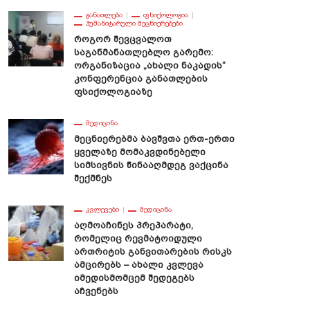
ᲒᲐᲜᲐᲗᲚᲔᲑᲐ
ᲤᲡᲘᲥᲝᲚᲝᲒᲘᲐ
ᲰᲣᲛᲐᲜᲘᲢᲐᲠᲣᲚᲘ ᲛᲔᲪᲜᲘᲔᲠᲔᲑᲔᲑᲘ
Როგორ Შევცვალოთ
Საგანმანათლებლო Გარემო:
Ორგანიზაცია „ახალი Ნაკადის“
Კონფერენცია Განათლების
Ფსიქოლოგიაზე
ᲛᲔᲓᲘᲪᲘᲜᲐ
Მეცნიერებმა Ბავშვთა Ერთ-Ერთი
Ყველაზე Მომაკვდინებელი
Სიმსივნის Წინააღმდეგ Ვაქცინა
Შექმნეს
ᲙᲕᲚᲔᲕᲔᲑᲘ
ᲛᲔᲓᲘᲪᲘᲜᲐ
Აღმოაჩინეს Პრეპარატი,
Რომელიც Რევმატოიდული
Ართრიტის Განვითარების Რისკს
Ამცირებს – Ახალი Კვლევა
Იმედისმომცემ Შედეგებს
Აჩვენებს