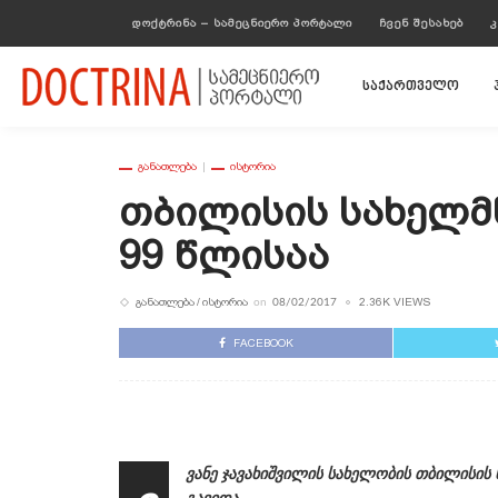
ᲓᲝᲥᲢᲠᲘᲜᲐ – ᲡᲐᲛᲔᲪᲜᲘᲔᲠᲝ ᲞᲝᲠᲢᲐᲚᲘ
ᲩᲕᲔᲜ ᲨᲔᲡᲐᲮᲔᲑ
Კ
საქართველო
ᲒᲐᲜᲐᲗᲚᲔᲑᲐ
ᲘᲡᲢᲝᲠᲘᲐ
Თბილისის Სახელმ
99 Წლისაა
ᲒᲐᲜᲐᲗᲚᲔᲑᲐ
ᲘᲡᲢᲝᲠᲘᲐ
2.36K VIEWS
on
08/02/2017
FACEBOOK
ვანე ჯავახიშვილის სახელობის თბილისის 