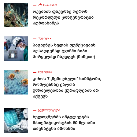
ᲐᲠᲥᲔᲝᲚᲝᲒᲘᲐ
Ოკეანის Ფსკერზე Ოქროს
Რეკორდული Კონცენტრაცია
Აღმოაჩინეს
ᲛᲔᲓᲘᲪᲘᲜᲐ
Პაციენტს Ხელის Ფუნქციების
Აღსადგენად Ტვინში Ჩიპი
Პირველად Ჩაუდგეს (ჩინეთი)
ᲛᲔᲓᲘᲪᲘᲜᲐ
Კიბოს 7 „შენიღბული“ Სიმპტომი,
Რომლებსაც Ქალთა
Უმრავლესობა Ყურადღებას Არ
Აქცევს
ᲢᲔᲥᲜᲝᲚᲝᲒᲘᲔᲑᲘ
Ხელოვნურმა Ინტელექტმა
Მათემატიკოსების 80-Წლიანი
Თავსატეხი Ამოხსნა