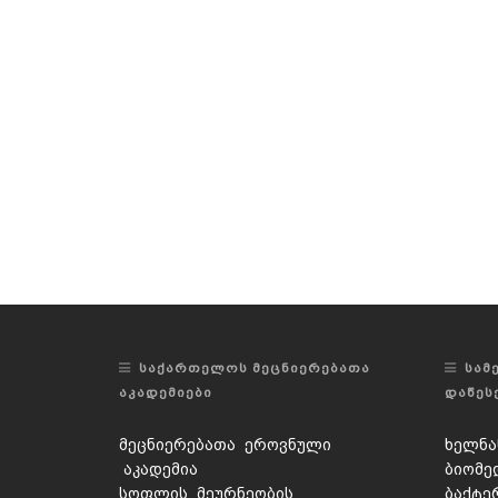
ᲡᲐᲥᲐᲠᲗᲔᲚᲝᲡ ᲛᲔᲪᲜᲘᲔᲠᲔᲑᲐᲗᲐ
ᲡᲐᲛ
ᲐᲙᲐᲓᲔᲛᲘᲔᲑᲘ
ᲓᲐᲬᲔᲡ
მეცნიერებათა ეროვნული
ხელნა
აკადემია
ბიომე
სოფლის მეურნეობის
ბაქტე