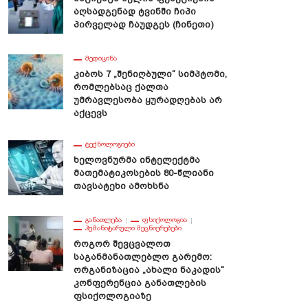
Აღსადგენად Ტვინში Ჩიპი
Პირველად Ჩაუდგეს (ჩინეთი)
ᲛᲔᲓᲘᲪᲘᲜᲐ
Კიბოს 7 „შენიღბული“ Სიმპტომი,
Რომლებსაც Ქალთა
Უმრავლესობა Ყურადღებას Არ
Აქცევს
ᲢᲔᲥᲜᲝᲚᲝᲒᲘᲔᲑᲘ
Ხელოვნურმა Ინტელექტმა
Მათემატიკოსების 80-Წლიანი
Თავსატეხი Ამოხსნა
ᲒᲐᲜᲐᲗᲚᲔᲑᲐ
ᲤᲡᲘᲥᲝᲚᲝᲒᲘᲐ
ᲰᲣᲛᲐᲜᲘᲢᲐᲠᲣᲚᲘ ᲛᲔᲪᲜᲘᲔᲠᲔᲑᲔᲑᲘ
Როგორ Შევცვალოთ
Საგანმანათლებლო Გარემო:
Ორგანიზაცია „ახალი Ნაკადის“
Კონფერენცია Განათლების
Ფსიქოლოგიაზე