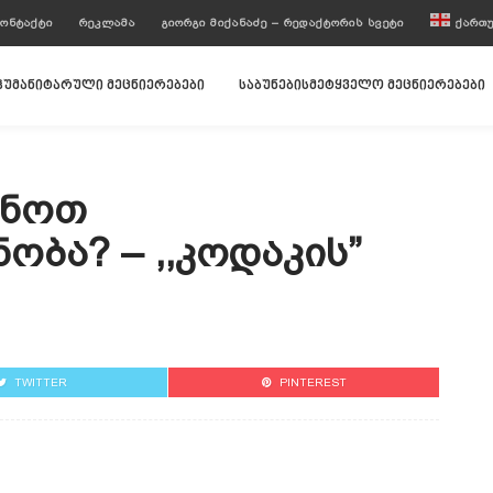
ᲝᲜᲢᲐᲥᲢᲘ
ᲠᲔᲙᲚᲐᲛᲐ
ᲒᲘᲝᲠᲒᲘ ᲛᲘᲥᲐᲜᲐᲫᲔ – ᲠᲔᲓᲐᲥᲢᲝᲠᲘᲡ ᲡᲕᲔᲢᲘ
ᲥᲐᲠᲗ
ჰუმანიტარული მეცნიერებები
საბუნებისმეტყველო მეცნიერებები
უნოთ
ობა? – ,,კოდაკის”
TWITTER
PINTEREST