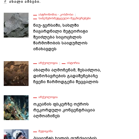
ᲐᲮᲐᲚᲘ ᲐᲛᲑᲔᲑᲘ.
ᲐᲡᲢᲠᲝᲜᲝᲛᲘᲐ - ᲙᲝᲡᲛᲝᲡᲘ
ᲡᲐᲑᲣᲜᲔᲑᲘᲡᲛᲔᲢᲧᲕᲔᲚᲝ ᲛᲔᲪᲜᲘᲔᲠᲔᲑᲔᲑᲘ
Ნიუ-Ჯერსიში, Სახლში
Ჩავარდნილი Მეტეორიტი
Შეიძლება Სიცოცხლის
Წარმოშობის Საიდუმლოს
Ინახავდეს
ᲐᲠᲥᲔᲝᲚᲝᲒᲘᲐ
ᲘᲡᲢᲝᲠᲘᲐ
Ახალმა Აღმოჩენამ, Შესაძლოა,
Დინოზავრების Გადაშენებაზე
Ჩვენი Წარმოდგენა Შეცვალოს
ᲐᲠᲥᲔᲝᲚᲝᲒᲘᲐ
Ოკეანის Ფსკერზე Ოქროს
Რეკორდული Კონცენტრაცია
Აღმოაჩინეს
ᲛᲔᲓᲘᲪᲘᲜᲐ
Პაციენტს Ხელის Ფუნქციების