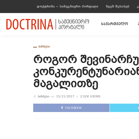
ᲓᲝᲥᲢᲠᲘᲜᲐ – ᲡᲐᲛᲔᲪᲜᲘᲔᲠᲝ ᲞᲝᲠᲢᲐᲚᲘ
ᲩᲕᲔᲜ ᲨᲔᲡᲐᲮᲔᲑ
Კ
საქართველო
ᲑᲘᲖᲜᲔᲡᲘ
Როგორ Შევინარჩ
Კონკურენტუნარიან
Მაგალითზე
ᲑᲘᲖᲜᲔᲡᲘ
2.02K VIEWS
on
15/11/2017
FACEBOOK