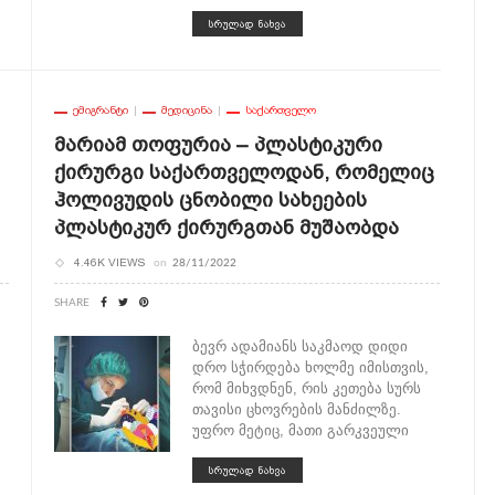
ᲡᲠᲣᲚᲐᲓ ᲜᲐᲮᲕᲐ
ᲔᲛᲘᲒᲠᲐᲜᲢᲘ
ᲛᲔᲓᲘᲪᲘᲜᲐ
ᲡᲐᲥᲐᲠᲗᲕᲔᲚᲝ
Მარიამ Თოფურია – Პლასტიკური
Ქირურგი Საქართველოდან, Რომელიც
Ჰოლივუდის Ცნობილი Სახეების
Პლასტიკურ Ქირურგთან Მუშაობდა
4.46K VIEWS
on
28/11/2022
SHARE
ბევრ ადამიანს საკმაოდ დიდი
დრო სჭირდება ხოლმე იმისთვის,
რომ მიხვდნენ, რის კეთება სურს
თავისი ცხოვრების მანძილზე.
უფრო მეტიც, მათი გარკვეული
ᲡᲠᲣᲚᲐᲓ ᲜᲐᲮᲕᲐ