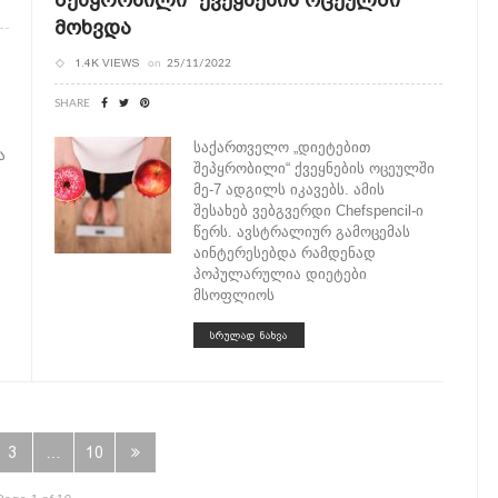
Მოხვდა
1.4K VIEWS
on
25/11/2022
SHARE
საქართველო „დიეტებით
ა
შეპყრობილი“ ქვეყნების ოცეულში
მე-7 ადგილს იკავებს. ამის
შესახებ ვებგვერდი Chefspencil-ი
წერს. ავსტრალიურ გამოცემას
აინტერესებდა რამდენად
პოპულარულია დიეტები
მსოფლიოს
ᲡᲠᲣᲚᲐᲓ ᲜᲐᲮᲕᲐ
3
…
10