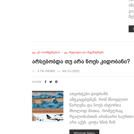
ინ
გა
შე
ᲔᲡ ᲡᲐᲘᲜᲢᲔᲠᲔᲡᲝᲐ
ᲠᲔᲚᲘᲒᲘᲐ ᲓᲐ ᲛᲔᲪᲜᲘᲔᲠᲔᲑᲐ
Არსებობდა Თუ Არა Ნოეს Კიდობანი?
3.7K VIEWS
on
30/11/2022
SHARE
ათეისტები დიდხანს
ამტკიცებდნენ, რომ მსოფლიო
წარღვნა და ნოეს ისტორია
მხოლოდ მითია, რომელსაც
რეალობასთან არანაირი საერთო
არა აქვს. ცოტა ხნის წინ
ᲡᲠᲣᲚᲐᲓ ᲜᲐᲮᲕᲐ