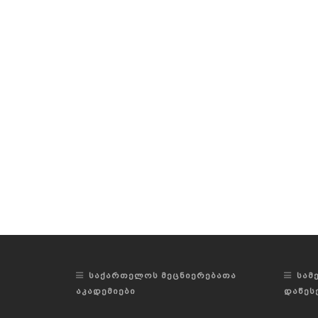
ᲡᲐᲥᲐᲠᲗᲔᲚᲝᲡ ᲛᲔᲪᲜᲘᲔᲠᲔᲑᲐᲗᲐ
ᲡᲐᲛ
ᲐᲙᲐᲓᲔᲛᲘᲔᲑᲘ
ᲓᲐᲬᲔᲡ