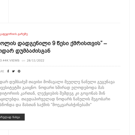
ᲙᲐᲢᲔᲒᲝᲠᲘᲘᲡ ᲒᲐᲠᲔᲨᲔ
ცოლის Დადგენილი 9 Წესი Ქმრისთვის” –
ოდარ Დუმბაძისგან
3.44K VIEWS
on
28/11/2022
ARE
დარ დუმბაძემ თავისი მომავალი მეუღლე ნანული გუგუნავა
ივესიტეტში გაიცნო. ნოდარი ხშირად ელოდებოდა მას
დიტორიის კართან, ლექციების შემდეგ კი გოგონას შინ
აცილებდა. თავდაპირველად ნოდარს ნანულის მეგობარი
სწონდა და მასთან საქმის "მოეკვარახჭინებაში"
ᲡᲠᲣᲚᲐᲓ ᲜᲐᲮᲕᲐ