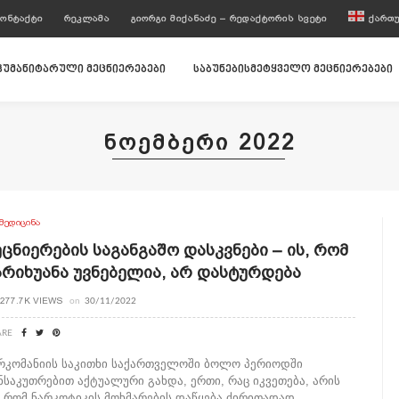
ᲝᲜᲢᲐᲥᲢᲘ
ᲠᲔᲙᲚᲐᲛᲐ
ᲒᲘᲝᲠᲒᲘ ᲛᲘᲥᲐᲜᲐᲫᲔ – ᲠᲔᲓᲐᲥᲢᲝᲠᲘᲡ ᲡᲕᲔᲢᲘ
ᲥᲐᲠᲗ
ჰუმანიტარული მეცნიერებები
საბუნებისმეტყველო მეცნიერებები
ᲜᲝᲔᲛᲑᲔᲠᲘ 2022
ᲛᲔᲓᲘᲪᲘᲜᲐ
ეცნიერების Საგანგაშო Დასკვნები – Ის, Რომ
არიხუანა Უვნებელია, Არ Დასტურდება
277.7K VIEWS
on
30/11/2022
ARE
რკომანიის საკითხი საქართველოში ბოლო პერიოდში
ნსაკუთრებით აქტუალური გახდა, ერთი, რაც იკვეთება, არის
, რომ ნარკოტიკის მოხმარების დაწყება ძირითადად