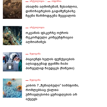
ᲐᲠᲥᲔᲝᲚᲝᲒᲘᲐ
ᲘᲡᲢᲝᲠᲘᲐ
Ახალმა Აღმოჩენამ, Შესაძლოა,
Დინოზავრების Გადაშენებაზე
Ჩვენი Წარმოდგენა Შეცვალოს
ᲐᲠᲥᲔᲝᲚᲝᲒᲘᲐ
Ოკეანის Ფსკერზე Ოქროს
Რეკორდული Კონცენტრაცია
Აღმოაჩინეს
ᲛᲔᲓᲘᲪᲘᲜᲐ
Პაციენტს Ხელის Ფუნქციების
Აღსადგენად Ტვინში Ჩიპი
Პირველად Ჩაუდგეს (ჩინეთი)
ᲛᲔᲓᲘᲪᲘᲜᲐ
Კიბოს 7 „შენიღბული“ Სიმპტომი,
Რომლებსაც Ქალთა
Უმრავლესობა Ყურადღებას Არ
Აქცევს