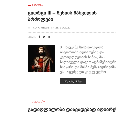
ᲘᲡᲢᲝᲠᲘᲐ
Გიორგი III – Მესიის Მახვილის
Ბრძოლები
3.04K VIEWS
on
28/11/2022
SHARE
XII საუკუნე საქართველოს
ისტორიაში ძლიერების და
კეთილდღეობის ხანაა, მას
საფუძველი დავით აღმაშენებლმ
ჩაუყარა და მისმა მემკვიდრეებმა
ეს საფუძველი კიდევ უფრო
ᲡᲠᲣᲚᲐᲓ ᲜᲐᲮᲕᲐ
ᲙᲕᲚᲔᲕᲔᲑᲘ
Გადაღლილობა Დაავადებად Აღიარე