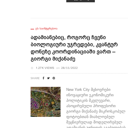
ᲔᲡ ᲡᲐᲘᲜᲢᲔᲠᲔᲡᲝᲐ
Ადამიანებიც, Როგორც Ჩვენი
Ბიოლოგიური Უჯრედები, Კვანტურ
Დონეზე Კოორდინაციაში Ვართ –
Გიორგი Მიქანაძე
1.27K VIEWS
on
28/11/2022
SHARE
New York City მცხოვრები
ინოვაციური ეკონომიკური
პოლიტიკის მკვლევარი,
ასოცირებული პროფესორი
გიორგი მიქანაძე მიკროსკოპულ
ფოტოებთან მიახლოებულ
მეცნიერულად მოდელირებულ
ადამიანის უჯრედის აგებულებას