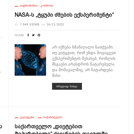
ᲐᲡᲢᲠᲝᲜᲝᲛᲘᲐ - ᲙᲝᲡᲛᲝᲡᲘ
NASA-Ს „ტყუპი Ძმების Ექსპერიმენტი“
1.54K VIEWS
on
26/11/2022
SHARE
არ იქნება ხმამაღალი ნათქვამი,
თუ ვიტყვით, რომ უნდა მოგიყვეთ
ექსპერიმენტის შესახებ, რომლის
მსგავსი არასდროს ჩატარებულა
და მომავალშიც, არ ჩატარდება.
ა
მისი
ᲡᲠᲣᲚᲐᲓ ᲜᲐᲮᲕᲐ
ᲙᲕᲚᲔᲕᲔᲑᲘ
ᲡᲐᲥᲐᲠᲗᲕᲔᲚᲝ
ს
Საქართველო „დიეტებით
Შეპყრობილი“ Ქვეყნების Ოცეულში