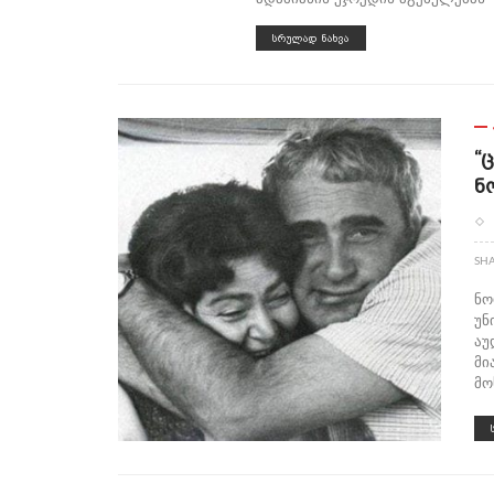
ᲡᲠᲣᲚᲐᲓ ᲜᲐᲮᲕᲐ
“
Ნ
SH
ნო
უნ
აუ
მი
მო