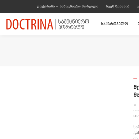
ᲓᲝᲥᲢᲠᲘᲜᲐ – ᲡᲐᲛᲔᲪᲜᲘᲔᲠᲝ ᲞᲝᲠᲢᲐᲚᲘ
ᲩᲕᲔᲜ ᲨᲔᲡᲐᲮᲔᲑ
Კ
საქართველო
Მ
Მ
SH
ნა
გა
ის