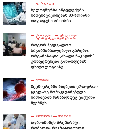
ᲢᲔᲥᲜᲝᲚᲝᲒᲘᲔᲑᲘ
Ხელოვნურმა Ინტელექტმა
Მათემატიკოსების 80-Წლიანი
Თავსატეხი Ამოხსნა
ᲒᲐᲜᲐᲗᲚᲔᲑᲐ
ᲤᲡᲘᲥᲝᲚᲝᲒᲘᲐ
ᲰᲣᲛᲐᲜᲘᲢᲐᲠᲣᲚᲘ ᲛᲔᲪᲜᲘᲔᲠᲔᲑᲔᲑᲘ
Როგორ Შევცვალოთ
Საგანმანათლებლო Გარემო:
Ორგანიზაცია „ახალი Ნაკადის“
Კონფერენცია Განათლების
Ფსიქოლოგიაზე
ᲛᲔᲓᲘᲪᲘᲜᲐ
Მეცნიერებმა Ბავშვთა Ერთ-Ერთი
Ყველაზე Მომაკვდინებელი
Სიმსივნის Წინააღმდეგ Ვაქცინა
Შექმნეს
ᲙᲕᲚᲔᲕᲔᲑᲘ
ᲛᲔᲓᲘᲪᲘᲜᲐ
Აღმოაჩინეს Პრეპარატი,
Რომელიც Რევმატოიდული