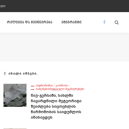
ᲣᲚᲘ
რელიგია და მეცნიერება
ემიგრანტი
ᲐᲮᲐᲚᲘ ᲐᲛᲑᲔᲑᲘ.
ᲐᲡᲢᲠᲝᲜᲝᲛᲘᲐ - ᲙᲝᲡᲛᲝᲡᲘ
ᲡᲐᲑᲣᲜᲔᲑᲘᲡᲛᲔᲢᲧᲕᲔᲚᲝ ᲛᲔᲪᲜᲘᲔᲠᲔᲑᲔᲑᲘ
Ნიუ-Ჯერსიში, Სახლში
Ჩავარდნილი Მეტეორიტი
Შეიძლება Სიცოცხლის
Წარმოშობის Საიდუმლოს
Ინახავდეს