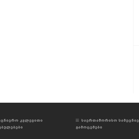
ᲔᲪᲜᲘᲔᲠᲝ ᲙᲕᲚᲔᲕᲘᲗᲘ
ᲡᲐᲔᲠᲗᲐᲨᲝᲠᲘᲡᲝ ᲡᲐᲛᲔᲪᲜᲘ
ᲔᲑᲣᲚᲔᲑᲔᲑᲘ
ᲒᲐᲛᲝᲪᲔᲛᲔᲑᲘ