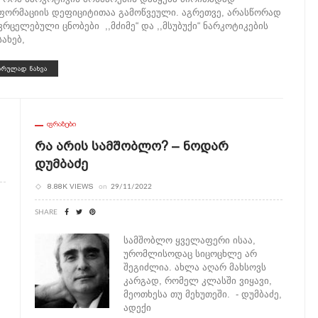
ფორმაციის დეფიციტითაა გამოწვეული. აგრეთვე, არასწორად
ვრცელებული ცნობები ,,მძიმე“ და ,,მსუბუქი“ ნარკოტიკების
სახებ,
ᲡᲠᲣᲚᲐᲓ ᲜᲐᲮᲕᲐ
ᲤᲠᲐᲖᲔᲑᲘ
Რა Არის Სამშობლო? – Ნოდარ
Დუმბაძე
8.88K VIEWS
on
29/11/2022
SHARE
სამშობლო ყველაფერი ისაა,
ურომლისოდაც სიცოცხლე არ
შეგიძლია. ახლა აღარ მახსოვს
კარგად, რომელ კლასში ვიყავი,
მეოთხესა თუ მეხუთეში. - დუმბაძე,
ადექი