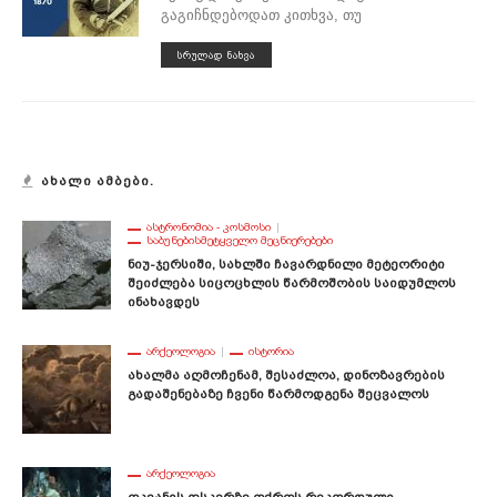
გაგიჩნდებოდათ კითხვა, თუ
ᲡᲠᲣᲚᲐᲓ ᲜᲐᲮᲕᲐ
ᲐᲮᲐᲚᲘ ᲐᲛᲑᲔᲑᲘ.
ᲐᲡᲢᲠᲝᲜᲝᲛᲘᲐ - ᲙᲝᲡᲛᲝᲡᲘ
ᲡᲐᲑᲣᲜᲔᲑᲘᲡᲛᲔᲢᲧᲕᲔᲚᲝ ᲛᲔᲪᲜᲘᲔᲠᲔᲑᲔᲑᲘ
Ნიუ-Ჯერსიში, Სახლში Ჩავარდნილი Მეტეორიტი
Შეიძლება Სიცოცხლის Წარმოშობის Საიდუმლოს
Ინახავდეს
ᲐᲠᲥᲔᲝᲚᲝᲒᲘᲐ
ᲘᲡᲢᲝᲠᲘᲐ
Ახალმა Აღმოჩენამ, Შესაძლოა, Დინოზავრების
Გადაშენებაზე Ჩვენი Წარმოდგენა Შეცვალოს
ᲐᲠᲥᲔᲝᲚᲝᲒᲘᲐ