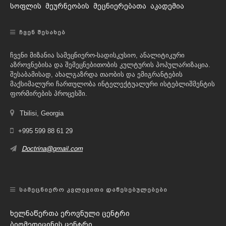
სოფლის მეურნეობის მეცნიერებათა აკადემია
ᲩᲕᲔᲜ ᲨᲔᲡᲐᲮᲔᲑ
ჩვენი მიზანია სამეცნიერო-სადისკუსიო, ანალიტიკური
აზროვნებისა და შემეცნებითობის კულტურის პოპულარიზაცია.
შესაბამისად, ახალგაზრდა თაობის და ემიგრანტების
მაქსიმალური ჩართულობა ინტელექტუალური ისტებლიშმენტის
ფორმირების პროცესში.
Tbilisi, Georgia
+995 599 88 61 29
Doctrina@gmail.com
ᲡᲐᲛᲔᲪᲜᲘᲔᲠᲝ ᲙᲕᲚᲔᲕᲘᲗᲘ ᲓᲐᲬᲔᲡᲔᲑᲣᲚᲔᲑᲔᲑᲘ
ხელნაწერთა ეროვნული ცენტრი
ბიომედიცინის ცენტრი