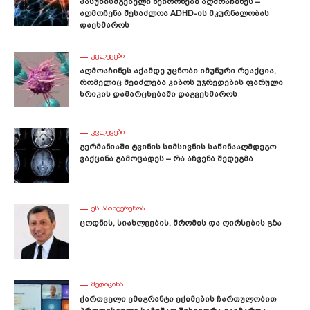
Პასუხისმგებელი Ნეირონები Აღმოაჩინეს –
Აღმოჩენა Შესაძლოა ADHD-Ის Მკურნალობას
Დაეხმაროს
ᲙᲕᲚᲔᲕᲔᲑᲘ
Აღმოაჩინეს Აქამდე Უცნობი Იმუნური Რეაქცია,
Რომელიც Შეიძლება Კიბოს Უჯრედების Ფარული
Ხრიკის Დამარცხებაში Დაგვეხმაროს
ᲙᲕᲚᲔᲕᲔᲑᲘ
Გერმანიაში Ტვინის Სიმსივნის Საწინააღმდეგო
Ვაქცინა Გამოცადეს – Რა Აჩვენა Შედეგმა
ᲔᲡ ᲡᲐᲘᲜᲢᲔᲠᲔᲡᲝᲐ
Ცოდნის, Სიახლეების, Შრომის Და Ღირსების Გზა
ᲛᲔᲓᲘᲪᲘᲜᲐ
Ქართველი Ემიგრანტი Ექიმების Ჩართულობით