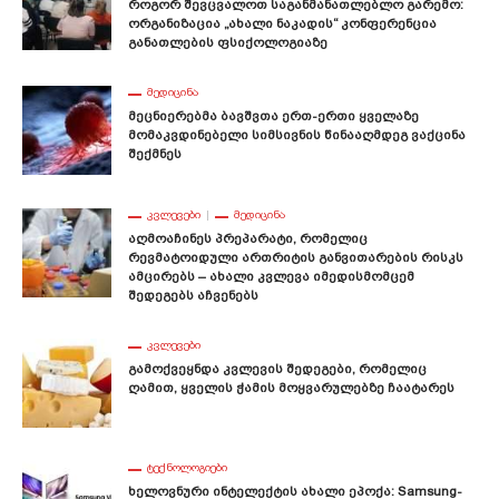
Როგორ Შევცვალოთ Საგანმანათლებლო Გარემო:
Ორგანიზაცია „ახალი Ნაკადის“ Კონფერენცია
Განათლების Ფსიქოლოგიაზე
ᲛᲔᲓᲘᲪᲘᲜᲐ
Მეცნიერებმა Ბავშვთა Ერთ-Ერთი Ყველაზე
Მომაკვდინებელი Სიმსივნის Წინააღმდეგ Ვაქცინა
Შექმნეს
ᲙᲕᲚᲔᲕᲔᲑᲘ
ᲛᲔᲓᲘᲪᲘᲜᲐ
Აღმოაჩინეს Პრეპარატი, Რომელიც
Რევმატოიდული Ართრიტის Განვითარების Რისკს
Ამცირებს – Ახალი Კვლევა Იმედისმომცემ
Შედეგებს Აჩვენებს
ᲙᲕᲚᲔᲕᲔᲑᲘ
Გამოქვეყნდა Კვლევის Შედეგები, Რომელიც
Ღამით, Ყველის Ჭამის Მოყვარულებზე Ჩაატარეს
ᲢᲔᲥᲜᲝᲚᲝᲒᲘᲔᲑᲘ
Ხელოვნური Ინტელექტის Ახალი Ეპოქა: Samsung-