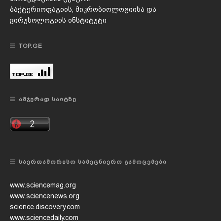
ბაქტერიოფაგიის, მიკრობიოლოგიისა და
ვირუსოლოგიის ინსტიტუტი
TOP.GE
ᲐᲛᲯᲔᲠᲐᲓ ᲡᲐᲘᲢᲖᲔ
ᲡᲐᲔᲠᲗᲐᲨᲝᲠᲘᲡᲝ ᲡᲐᲛᲔᲪᲜᲘᲔᲠᲝ ᲒᲐᲛᲝᲪᲔᲛᲔᲑᲘ
www.sciencemag.org
www.sciencenews.org
science.discovery.com
www.sciencedaily.com