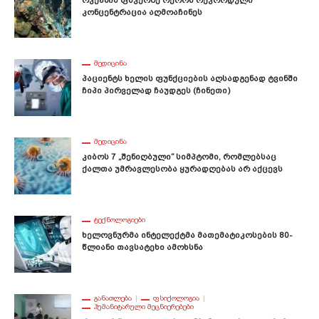
Ოკეანის Ფსკერზე Ოქროს Რეკორდული
Კონცენტრაცია Აღმოაჩინეს
ᲛᲔᲓᲘᲪᲘᲜᲐ
Პაციენტს Ხელის Ფუნქციების Აღსადგენად Ტვინში
Ჩიპი Პირველად Ჩაუდგეს (ჩინეთი)
ᲛᲔᲓᲘᲪᲘᲜᲐ
Კიბოს 7 „შენიღბული“ Სიმპტომი, Რომლებსაც
Ქალთა Უმრავლესობა Ყურადღებას Არ Აქცევს
ᲢᲔᲥᲜᲝᲚᲝᲒᲘᲔᲑᲘ
Ხელოვნურმა Ინტელექტმა Მათემატიკოსების 80-
Წლიანი Თავსატეხი Ამოხსნა
ᲒᲐᲜᲐᲗᲚᲔᲑᲐ
ᲤᲡᲘᲥᲝᲚᲝᲒᲘᲐ
ᲰᲣᲛᲐᲜᲘᲢᲐᲠᲣᲚᲘ ᲛᲔᲪᲜᲘᲔᲠᲔᲑᲔᲑᲘ