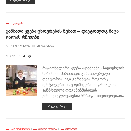
ᲡᲠᲣᲚᲐᲓ ᲜᲐᲮᲕᲐ
ᲛᲔᲓᲘᲪᲘᲜᲐ
Ჯანსაღი Კვება Ცხოვრების Წესად – Დიეტოლოგ Ნატა
Გაგუას Რჩევები
16.6K VIEWS
on
25/11/2022
SHARE
რაციონალური კვება ადამიანის სიცოცხლის
ხარისხის ძირითადი გამსაზღვრელი
ფაქტორია. იგი გარანტია როგორც
მენტალური, ისე ფიზიკური სიჯანსაღისა.
ჯანმრთელი ორგანიზმისთვის
უმნიშვნელოვანესია სწრაფი ნივთიერებათა
ᲡᲠᲣᲚᲐᲓ ᲜᲐᲮᲕᲐ
ᲡᲐᲥᲐᲠᲗᲕᲔᲚᲝ
ᲤᲘᲚᲝᲡᲝᲤᲘᲐ
ᲤᲠᲐᲖᲔᲑᲘ