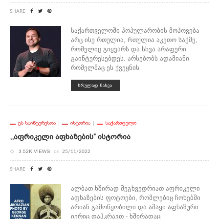
SHARE
საქართველოში პოპულარობის მოპოვება
არც ისე რთულია, რთულია აკეთო საქმე,
რომელიც გიყვარს და სხვა არაფერი
გაინტერესებდეს. არსებობს ადამიანი
რომელმაც ეს ქვეყნის
ᲡᲠᲣᲚᲐᲓ ᲜᲐᲮᲕᲐ
ᲔᲡ ᲡᲐᲘᲜᲢᲔᲠᲔᲡᲝᲐ
ᲘᲡᲢᲝᲠᲘᲐ
ᲡᲐᲥᲐᲠᲗᲕᲔᲚᲝ
,,აფრიკელი Აფხაზების” Ისტორია
3.52K VIEWS
on
25/11/2022
SHARE
ალბათ ხშირად შეგხვედრიათ აფრიკელი
აფხაზების ფოტოები, რომლებიც ჩოხებში
არიან გამოწყობილი და ამაყი აფხაზური
იერიც დაჰკრავთ - ხშირადაც