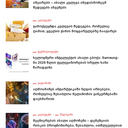
Ამცირებს – Ახალი Კვლევა Იმედისმომცემ
Შედეგებს Აჩვენებს
ᲙᲕᲚᲔᲕᲔᲑᲘ
Გამოქვეყნდა Კვლევის Შედეგები, Რომელიც
Ღამით, Ყველის Ჭამის Მოყვარულებზე Ჩაატარეს
ᲢᲔᲥᲜᲝᲚᲝᲒᲘᲔᲑᲘ
Ხელოვნური Ინტელექტის Ახალი Ეპოქა: Samsung-
Მა 2026 Წლის Ტელევიზორების Სრული Ხაზი
Წარადგინა
ᲓᲔᲓᲐᲛᲘᲬᲐ
Აღმოაჩინეს Ანტარქტიკაში Ზღვის Არსებები,
Რომლებიც Შესაძლოა Მელანომის Განკურნებაში
Დაეხმაროთ
ᲙᲕᲚᲔᲕᲔᲑᲘ
ᲛᲔᲓᲘᲪᲘᲜᲐ
Მეცნიერების Ახალი Აღმოჩენა – Დემენციის
Რისკის Პროგნოზირება, Შესაძლოა, Ათწლეულებით