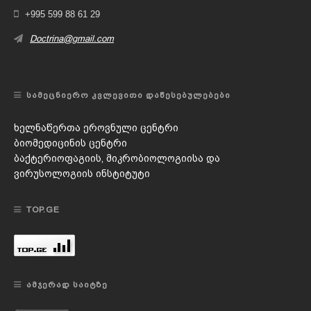
+995 599 88 61 29
Doctrina@gmail.com
ᲡᲐᲛᲔᲪᲜᲘᲔᲠᲝ ᲙᲕᲚᲔᲕᲘᲗᲘ ᲓᲐᲬᲔᲡᲔᲑᲣᲚᲔᲑᲔᲑᲘ
ხელნაწერთა ეროვნული ცენტრი
ბიომედიცინის ცენტრი
ბაქტერიოფაგიის, მიკრობიოლოგიისა და
ვირუსოლოგიის ინსტიტუტი
TOP.GE
ᲐᲛᲯᲔᲠᲐᲓ ᲡᲐᲘᲢᲖᲔ