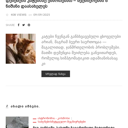
Დემენცია Კატებსაც Ემართებათ – Მეცნიერებმა 8
Ნიშანი Დაასახელეს
408 VIEWS
on
09/09/2025
SHARE
კატები ჩვენგან განსხვავებული ცხოველები
არიან, მაგრამ ბევრი საერთოცაა —
მაგალითად, ჯანმრთელობის პრობლემები.
მათში დემენცია შეიძლება განვითარდეს,
რომელიც სიმპტომატიკით ადამიანისასაც
კი
ᲡᲠᲣᲚᲐᲓ ᲜᲐᲮᲕᲐ
ᲐᲮᲐᲚᲘ ᲐᲛᲑᲔᲑᲘ.
ᲐᲡᲢᲠᲝᲜᲝᲛᲘᲐ - ᲙᲝᲡᲛᲝᲡᲘ
ᲡᲐᲑᲣᲜᲔᲑᲘᲡᲛᲔᲢᲧᲕᲔᲚᲝ ᲛᲔᲪᲜᲘᲔᲠᲔᲑᲔᲑᲘ
Ნიუ-Ჯერსიში, Სახლში Ჩავარდნილი Მეტეორიტი