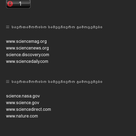
ᲡᲐᲔᲠᲗᲐᲨᲝᲠᲘᲡᲝ ᲡᲐᲛᲔᲪᲜᲘᲔᲠᲝ ᲒᲐᲛᲝᲪᲔᲛᲔᲑᲘ
www.sciencemag.org
www.sciencenews.org
science.discovery.com
www.sciencedaily.com
ᲡᲐᲔᲠᲗᲐᲨᲝᲠᲘᲡᲝ ᲡᲐᲛᲔᲪᲜᲘᲔᲠᲝ ᲒᲐᲛᲝᲪᲔᲛᲔᲑᲘ
science.nasa.gov
www.science.gov
www.sciencedirect.com
www.nature.com