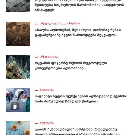
Შეიძლება Სიცოცხლის Წარმოშობის Საიდუმლოს
Ინახავდეს
ᲐᲠᲥᲔᲝᲚᲝᲒᲘᲐ
ᲘᲡᲢᲝᲠᲘᲐ
Ახალმა Აღმოჩენამ, Შესაძლოა, Დინოზავრების
Გადაშენებაზე Ჩვენი Წარმოდგენა Შეცვალოს
ᲐᲠᲥᲔᲝᲚᲝᲒᲘᲐ
Ოკეანის Ფსკერზე Ოქროს Რეკორდული
Კონცენტრაცია Აღმოაჩინეს
ᲛᲔᲓᲘᲪᲘᲜᲐ
Პაციენტს Ხელის Ფუნქციების Აღსადგენად Ტვინში
Ჩიპი Პირველად Ჩაუდგეს (ჩინეთი)
ᲛᲔᲓᲘᲪᲘᲜᲐ
Კიბოს 7 „შენიღბული“ Სიმპტომი, Რომლებსაც
Ქალთა Უმრავლესობა Ყურადღებას Არ Აქცევს