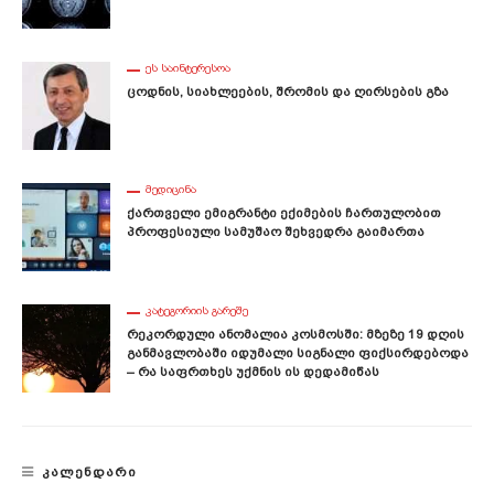
ᲔᲡ ᲡᲐᲘᲜᲢᲔᲠᲔᲡᲝᲐ
Ცოდნის, Სიახლეების, Შრომის Და Ღირსების Გზა
ᲛᲔᲓᲘᲪᲘᲜᲐ
Ქართველი Ემიგრანტი Ექიმების Ჩართულობით
Პროფესიული Სამუშაო Შეხვედრა Გაიმართა
ᲙᲐᲢᲔᲒᲝᲠᲘᲘᲡ ᲒᲐᲠᲔᲨᲔ
Რეკორდული Ანომალია Კოსმოსში: Მზეზე 19 Დღის
Განმავლობაში Იდუმალი Სიგნალი Ფიქსირდებოდა
– Რა Საფრთხეს Უქმნის Ის Დედამიწას
ᲙᲐᲚᲔᲜᲓᲐᲠᲘ