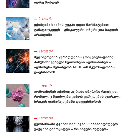
Ადრე Მოხდეს
ᲛᲔᲓᲘᲪᲘᲜᲐ
Ექიმებმა Სიამის Ტყუპი Დები Წარმატებით
Განაცალკევეს – Უნიკალური Ოპერაცია Საუდის
Არაბეთში
ᲙᲕᲚᲔᲕᲔᲑᲘ
Მეცნიერებმა Ყურადღების Კონცენტრაციაზე
Პასუხისმგებელი Ნეირონები Აღმოაჩინეს –
Აღმოჩენა Შესაძლოა ADHD-Ის Მკურნალობას
Დაეხმაროს
ᲙᲕᲚᲔᲕᲔᲑᲘ
Აღმოაჩინეს Აქამდე Უცნობი Იმუნური Რეაქცია,
Რომელიც Შეიძლება Კიბოს Უჯრედების Ფარული
Ხრიკის Დამარცხებაში Დაგვეხმაროს
ᲙᲕᲚᲔᲕᲔᲑᲘ
Გერმანიაში Ტვინის Სიმსივნის Საწინააღმდეგო
Ვაქცინა Გამოცადეს – Რა Აჩვენა Შედეგმა