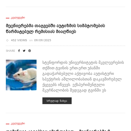
ᲙᲕᲚᲔᲕᲔᲑᲘ
Მეცნიერებმა Თაგვებში Აუტიზმის Სიმპტომების
Წარმატებულ Რემისიას Მიაღწიეს
452 VIEWS
on
09/09/2025
SHARE
სტენფორდის უნივერსიტეტის მკვლევრების
თქმით ტვინის ერთ-ერთ უბანში
გადაჭარბებული აქტივობა აუტისტური
სპექტრის აშლილობასთან დაკავშირებულ
ქცევებს იწვევს. ექსპერიმენტული
მკურნალობის შედეგად ტვინში ეს
ᲡᲠᲣᲚᲐᲓ ᲜᲐᲮᲕᲐ
ᲙᲕᲚᲔᲕᲔᲑᲘ