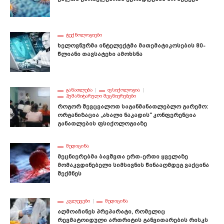
ᲢᲔᲥᲜᲝᲚᲝᲒᲘᲔᲑᲘ
Ხელოვნურმა Ინტელექტმა Მათემატიკოსების 80-
Წლიანი Თავსატეხი Ამოხსნა
ᲒᲐᲜᲐᲗᲚᲔᲑᲐ
ᲤᲡᲘᲥᲝᲚᲝᲒᲘᲐ
ᲰᲣᲛᲐᲜᲘᲢᲐᲠᲣᲚᲘ ᲛᲔᲪᲜᲘᲔᲠᲔᲑᲔᲑᲘ
Როგორ Შევცვალოთ Საგანმანათლებლო Გარემო:
Ორგანიზაცია „ახალი Ნაკადის“ Კონფერენცია
Განათლების Ფსიქოლოგიაზე
ᲛᲔᲓᲘᲪᲘᲜᲐ
Მეცნიერებმა Ბავშვთა Ერთ-Ერთი Ყველაზე
Მომაკვდინებელი Სიმსივნის Წინააღმდეგ Ვაქცინა
Შექმნეს
ᲙᲕᲚᲔᲕᲔᲑᲘ
ᲛᲔᲓᲘᲪᲘᲜᲐ
Აღმოაჩინეს Პრეპარატი, Რომელიც
Რევმატოიდული Ართრიტის Განვითარების Რისკს