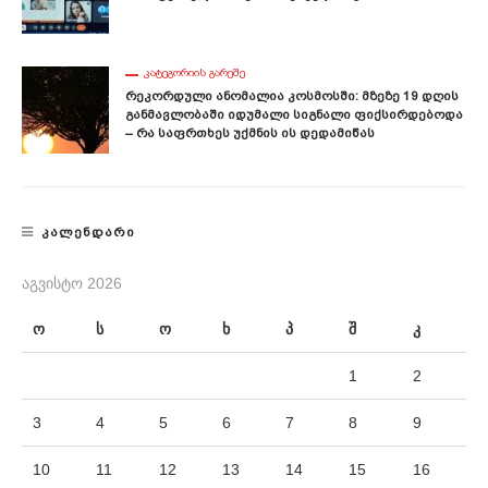
ᲙᲐᲢᲔᲒᲝᲠᲘᲘᲡ ᲒᲐᲠᲔᲨᲔ
Რეკორდული Ანომალია Კოსმოსში: Მზეზე 19 Დღის
Განმავლობაში Იდუმალი Სიგნალი Ფიქსირდებოდა
– Რა Საფრთხეს Უქმნის Ის Დედამიწას
ᲙᲐᲚᲔᲜᲓᲐᲠᲘ
ᲐᲒᲕᲘᲡᲢᲝ 2026
ო
ს
ო
ხ
პ
შ
კ
1
2
3
4
5
6
7
8
9
10
11
12
13
14
15
16