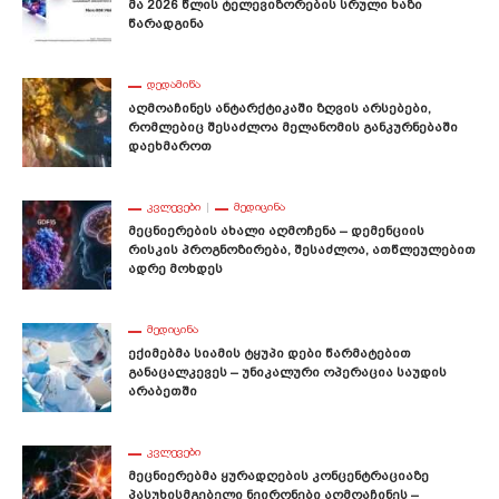
Მა 2026 Წლის Ტელევიზორების Სრული Ხაზი
Წარადგინა
ᲓᲔᲓᲐᲛᲘᲬᲐ
Აღმოაჩინეს Ანტარქტიკაში Ზღვის Არსებები,
Რომლებიც Შესაძლოა Მელანომის Განკურნებაში
Დაეხმაროთ
ᲙᲕᲚᲔᲕᲔᲑᲘ
ᲛᲔᲓᲘᲪᲘᲜᲐ
Მეცნიერების Ახალი Აღმოჩენა – Დემენციის
Რისკის Პროგნოზირება, Შესაძლოა, Ათწლეულებით
Ადრე Მოხდეს
ᲛᲔᲓᲘᲪᲘᲜᲐ
Ექიმებმა Სიამის Ტყუპი Დები Წარმატებით
Განაცალკევეს – Უნიკალური Ოპერაცია Საუდის
Არაბეთში
ᲙᲕᲚᲔᲕᲔᲑᲘ
Მეცნიერებმა Ყურადღების Კონცენტრაციაზე
Პასუხისმგებელი Ნეირონები Აღმოაჩინეს –