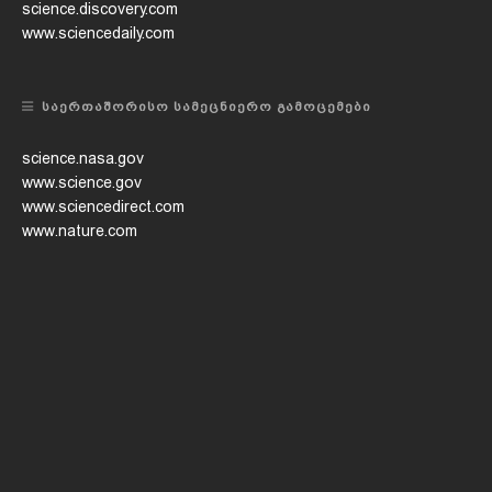
science.discovery.com
www.sciencedaily.com
ᲡᲐᲔᲠᲗᲐᲨᲝᲠᲘᲡᲝ ᲡᲐᲛᲔᲪᲜᲘᲔᲠᲝ ᲒᲐᲛᲝᲪᲔᲛᲔᲑᲘ
science.nasa.gov
www.science.gov
www.sciencedirect.com
www.nature.com