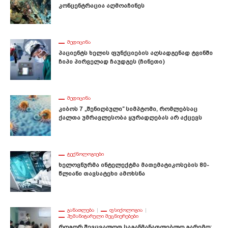
Კონცენტრაცია Აღმოაჩინეს
ᲛᲔᲓᲘᲪᲘᲜᲐ
Პაციენტს Ხელის Ფუნქციების Აღსადგენად Ტვინში
Ჩიპი Პირველად Ჩაუდგეს (ჩინეთი)
ᲛᲔᲓᲘᲪᲘᲜᲐ
Კიბოს 7 „შენიღბული“ Სიმპტომი, Რომლებსაც
Ქალთა Უმრავლესობა Ყურადღებას Არ Აქცევს
ᲢᲔᲥᲜᲝᲚᲝᲒᲘᲔᲑᲘ
Ხელოვნურმა Ინტელექტმა Მათემატიკოსების 80-
Წლიანი Თავსატეხი Ამოხსნა
ᲒᲐᲜᲐᲗᲚᲔᲑᲐ
ᲤᲡᲘᲥᲝᲚᲝᲒᲘᲐ
ᲰᲣᲛᲐᲜᲘᲢᲐᲠᲣᲚᲘ ᲛᲔᲪᲜᲘᲔᲠᲔᲑᲔᲑᲘ
Როგორ Შევცვალოთ Საგანმანათლებლო Გარემო: