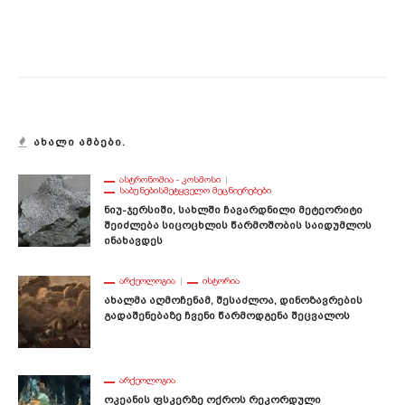
ᲐᲮᲐᲚᲘ ᲐᲛᲑᲔᲑᲘ.
ᲐᲡᲢᲠᲝᲜᲝᲛᲘᲐ - ᲙᲝᲡᲛᲝᲡᲘ
ᲡᲐᲑᲣᲜᲔᲑᲘᲡᲛᲔᲢᲧᲕᲔᲚᲝ ᲛᲔᲪᲜᲘᲔᲠᲔᲑᲔᲑᲘ
Ნიუ-Ჯერსიში, Სახლში Ჩავარდნილი Მეტეორიტი
Შეიძლება Სიცოცხლის Წარმოშობის Საიდუმლოს
Ინახავდეს
ᲐᲠᲥᲔᲝᲚᲝᲒᲘᲐ
ᲘᲡᲢᲝᲠᲘᲐ
Ახალმა Აღმოჩენამ, Შესაძლოა, Დინოზავრების
Გადაშენებაზე Ჩვენი Წარმოდგენა Შეცვალოს
ᲐᲠᲥᲔᲝᲚᲝᲒᲘᲐ
Ოკეანის Ფსკერზე Ოქროს Რეკორდული