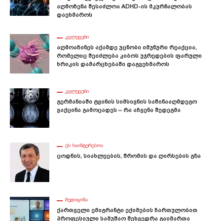
Აღმოჩენა Შესაძლოა ADHD-Ის Მკურნალობას
Დაეხმაროს
ᲙᲕᲚᲔᲕᲔᲑᲘ
Აღმოაჩინეს Აქამდე Უცნობი Იმუნური Რეაქცია,
Რომელიც Შეიძლება Კიბოს Უჯრედების Ფარული
Ხრიკის Დამარცხებაში Დაგვეხმაროს
ᲙᲕᲚᲔᲕᲔᲑᲘ
Გერმანიაში Ტვინის Სიმსივნის Საწინააღმდეგო
Ვაქცინა Გამოცადეს – Რა Აჩვენა Შედეგმა
ᲔᲡ ᲡᲐᲘᲜᲢᲔᲠᲔᲡᲝᲐ
Ცოდნის, Სიახლეების, Შრომის Და Ღირსების Გზა
ᲛᲔᲓᲘᲪᲘᲜᲐ
Ქართველი Ემიგრანტი Ექიმების Ჩართულობით
Პროფესიული Სამუშაო Შეხვედრა Გაიმართა