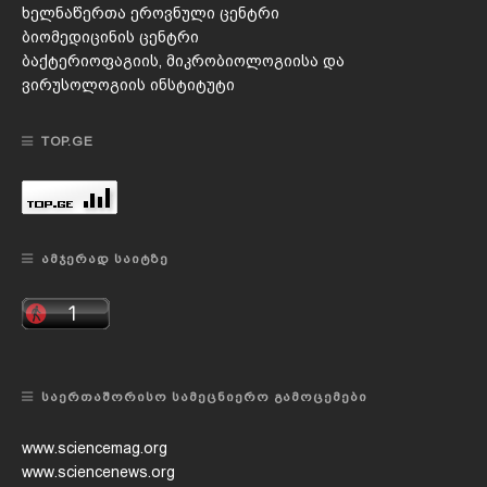
ხელნაწერთა ეროვნული ცენტრი
ბიომედიცინის ცენტრი
ბაქტერიოფაგიის, მიკრობიოლოგიისა და
ვირუსოლოგიის ინსტიტუტი
TOP.GE
ᲐᲛᲯᲔᲠᲐᲓ ᲡᲐᲘᲢᲖᲔ
ᲡᲐᲔᲠᲗᲐᲨᲝᲠᲘᲡᲝ ᲡᲐᲛᲔᲪᲜᲘᲔᲠᲝ ᲒᲐᲛᲝᲪᲔᲛᲔᲑᲘ
www.sciencemag.org
www.sciencenews.org