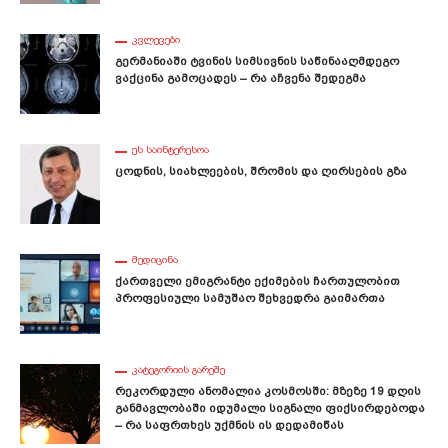
ᲙᲕᲚᲔᲕᲔᲑᲘ
Გერმანიაში Ტვინის Სიმსივნის Საწინააღმდეგო
Ვაქცინა Გამოცადეს – Რა Აჩვენა Შედეგმა
ᲔᲡ ᲡᲐᲘᲜᲢᲔᲠᲔᲡᲝᲐ
Ცოდნის, Სიახლეების, Შრომის Და Ღირსების Გზა
ᲛᲔᲓᲘᲪᲘᲜᲐ
Ქართველი Ემიგრანტი Ექიმების Ჩართულობით
Პროფესიული Სამუშაო Შეხვედრა Გაიმართა
ᲙᲐᲢᲔᲒᲝᲠᲘᲘᲡ ᲒᲐᲠᲔᲨᲔ
Რეკორდული Ანომალია Კოსმოსში: Მზეზე 19 Დღის
Განმავლობაში Იდუმალი Სიგნალი Ფიქსირდებოდა
– Რა Საფრთხეს Უქმნის Ის Დედამიწას