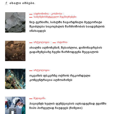
ᲐᲮᲐᲚᲘ ᲐᲛᲑᲔᲑᲘ.
ᲐᲡᲢᲠᲝᲜᲝᲛᲘᲐ - ᲙᲝᲡᲛᲝᲡᲘ
ᲡᲐᲑᲣᲜᲔᲑᲘᲡᲛᲔᲢᲧᲕᲔᲚᲝ ᲛᲔᲪᲜᲘᲔᲠᲔᲑᲔᲑᲘ
Ნიუ-Ჯერსიში, Სახლში Ჩავარდნილი Მეტეორიტი
Შეიძლება Სიცოცხლის Წარმოშობის Საიდუმლოს
Ინახავდეს
ᲐᲠᲥᲔᲝᲚᲝᲒᲘᲐ
ᲘᲡᲢᲝᲠᲘᲐ
Ახალმა Აღმოჩენამ, Შესაძლოა, Დინოზავრების
Გადაშენებაზე Ჩვენი Წარმოდგენა Შეცვალოს
ᲐᲠᲥᲔᲝᲚᲝᲒᲘᲐ
Ოკეანის Ფსკერზე Ოქროს Რეკორდული
Კონცენტრაცია Აღმოაჩინეს
ᲛᲔᲓᲘᲪᲘᲜᲐ
Პაციენტს Ხელის Ფუნქციების Აღსადგენად Ტვინში
Ჩიპი Პირველად Ჩაუდგეს (ჩინეთი)