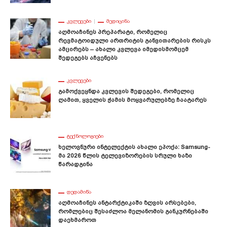
ᲙᲕᲚᲔᲕᲔᲑᲘ
ᲛᲔᲓᲘᲪᲘᲜᲐ
Აღმოაჩინეს Პრეპარატი, Რომელიც
Რევმატოიდული Ართრიტის Განვითარების Რისკს
Ამცირებს – Ახალი Კვლევა Იმედისმომცემ
Შედეგებს Აჩვენებს
ᲙᲕᲚᲔᲕᲔᲑᲘ
Გამოქვეყნდა Კვლევის Შედეგები, Რომელიც
Ღამით, Ყველის Ჭამის Მოყვარულებზე Ჩაატარეს
ᲢᲔᲥᲜᲝᲚᲝᲒᲘᲔᲑᲘ
Ხელოვნური Ინტელექტის Ახალი Ეპოქა: Samsung-
Მა 2026 Წლის Ტელევიზორების Სრული Ხაზი
Წარადგინა
ᲓᲔᲓᲐᲛᲘᲬᲐ
Აღმოაჩინეს Ანტარქტიკაში Ზღვის Არსებები,
Რომლებიც Შესაძლოა Მელანომის Განკურნებაში
Დაეხმაროთ