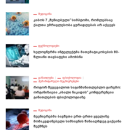
ᲛᲔᲓᲘᲪᲘᲜᲐ
Კიბოს 7 „შენიღბული“ Სიმპტომი, Რომლებსაც
Ქალთა Უმრავლესობა Ყურადღებას Არ Აქცევს
ᲢᲔᲥᲜᲝᲚᲝᲒᲘᲔᲑᲘ
Ხელოვნურმა Ინტელექტმა Მათემატიკოსების 80-
Წლიანი Თავსატეხი Ამოხსნა
ᲒᲐᲜᲐᲗᲚᲔᲑᲐ
ᲤᲡᲘᲥᲝᲚᲝᲒᲘᲐ
ᲰᲣᲛᲐᲜᲘᲢᲐᲠᲣᲚᲘ ᲛᲔᲪᲜᲘᲔᲠᲔᲑᲔᲑᲘ
Როგორ Შევცვალოთ Საგანმანათლებლო Გარემო:
Ორგანიზაცია „ახალი Ნაკადის“ Კონფერენცია
Განათლების Ფსიქოლოგიაზე
ᲛᲔᲓᲘᲪᲘᲜᲐ
Მეცნიერებმა Ბავშვთა Ერთ-Ერთი Ყველაზე
Მომაკვდინებელი Სიმსივნის Წინააღმდეგ Ვაქცინა
Შექმნეს