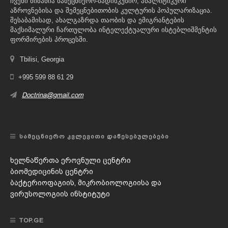
ჩვენი მიზანია სამეცნიერო-სადისკუსიო, ანალიტიკური
აზროვნებისა და შემეცნებითობის კულტურის პოპულარიზაცია.
შესაბამისად, ახალგაზრდა თაობის და ემიგრანტების
მაქსიმალური ჩართულობა ინტელექტუალური ისტებლიშმენტის
ფორმირების პროცესში.
Tbilisi, Georgia
+995 599 88 61 29
Doctrina@gmail.com
ᲡᲐᲛᲔᲪᲜᲘᲔᲠᲝ ᲙᲕᲚᲔᲕᲘᲗᲘ ᲓᲐᲬᲔᲡᲔᲑᲣᲚᲔᲑᲔᲑᲘ
ხელნაწერთა ეროვნული ცენტრი
ბიომედიცინის ცენტრი
ბაქტერიოფაგიის, მიკრობიოლოგიისა და
ვირუსოლოგიის ინსტიტუტი
TOP.GE