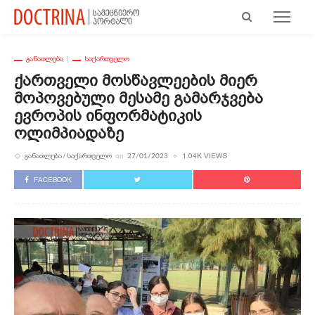
ᲒᲐᲜᲐᲗᲚᲔᲑᲐ
ᲡᲐᲥᲐᲠᲗᲕᲔᲚᲝ
Ქართველი Მოსწავლეების Მიერ
Მოპოვებული Მესამე Გამარჯვება
Ევროპის Ინფორმატიკის
Ოლიმპიადაზე
ᲒᲐᲜᲐᲗᲚᲔᲑᲐ
ᲡᲐᲥᲐᲠᲗᲕᲔᲚᲝ
1.04K VIEWS
on
27/01/2023
FACEBOOK