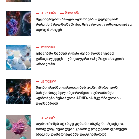
ᲙᲕᲚᲔᲕᲔᲑᲘ
ᲛᲔᲓᲘᲪᲘᲜᲐ
Მეცნიერების Ახალი Აღმოჩენა – Დემენციის
Რისკის Პროგნოზირება, Შესაძლოა, Ათწლეულებით
Ადრე Მოხდეს
ᲛᲔᲓᲘᲪᲘᲜᲐ
Ექიმებმა Სიამის Ტყუპი Დები Წარმატებით
Განაცალკევეს – Უნიკალური Ოპერაცია Საუდის
Არაბეთში
ᲙᲕᲚᲔᲕᲔᲑᲘ
Მეცნიერებმა Ყურადღების Კონცენტრაციაზე
Პასუხისმგებელი Ნეირონები Აღმოაჩინეს –
Აღმოჩენა Შესაძლოა ADHD-Ის Მკურნალობას
Დაეხმაროს
ᲙᲕᲚᲔᲕᲔᲑᲘ
Აღმოაჩინეს Აქამდე Უცნობი Იმუნური Რეაქცია,
Რომელიც Შეიძლება Კიბოს Უჯრედების Ფარული
Ხრიკის Დამარცხებაში Დაგვეხმაროს