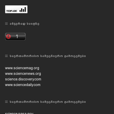
ᲐᲛᲯᲔᲠᲐᲓ ᲡᲐᲘᲢᲖᲔ
ᲡᲐᲔᲠᲗᲐᲨᲝᲠᲘᲡᲝ ᲡᲐᲛᲔᲪᲜᲘᲔᲠᲝ ᲒᲐᲛᲝᲪᲔᲛᲔᲑᲘ
www.sciencemag.org
www.sciencenews.org
science.discovery.com
www.sciencedaily.com
ᲡᲐᲔᲠᲗᲐᲨᲝᲠᲘᲡᲝ ᲡᲐᲛᲔᲪᲜᲘᲔᲠᲝ ᲒᲐᲛᲝᲪᲔᲛᲔᲑᲘ
science.nasa.gov