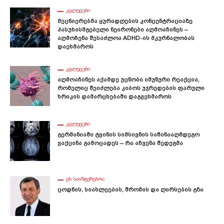
ᲙᲕᲚᲔᲕᲔᲑᲘ
Მეცნიერებმა Ყურადღების Კონცენტრაციაზე
Პასუხისმგებელი Ნეირონები Აღმოაჩინეს –
Აღმოჩენა Შესაძლოა ADHD-Ის Მკურნალობას
Დაეხმაროს
ᲙᲕᲚᲔᲕᲔᲑᲘ
Აღმოაჩინეს Აქამდე Უცნობი Იმუნური Რეაქცია,
Რომელიც Შეიძლება Კიბოს Უჯრედების Ფარული
Ხრიკის Დამარცხებაში Დაგვეხმაროს
ᲙᲕᲚᲔᲕᲔᲑᲘ
Გერმანიაში Ტვინის Სიმსივნის Საწინააღმდეგო
Ვაქცინა Გამოცადეს – Რა Აჩვენა Შედეგმა
ᲔᲡ ᲡᲐᲘᲜᲢᲔᲠᲔᲡᲝᲐ
Ცოდნის, Სიახლეების, Შრომის Და Ღირსების Გზა