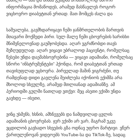
ნაწილი — მან და მისმა გუნდმა არამხოლოდ სწორი
ინფორმაცია მომაწოდეს, არამედ მასწავლეს როგორ
ვიცხოვრო დიაბეტთან ერთად. მათ მომცეს ძალა და
საშუალება, გავმხდარიყავი ჩემი ჯანმრთელობის მართვის
მთავარი მოქმედი პირი. სულ მალე ჩემი ცხოვრების ხარისხი
მნიშვნელოვნად გაუმჯობესდა. აღარ ვგრძნობდი თავს
შეზღუდულად. აღარ ვიყავი უბრალოდ პაციენტი, რომელსაც
წესები უნდა დაემახსოვრებინა — ვიყავი ადამიანი, რომელსაც
სწორი “ინსტრუმენტები” ჰქონდა, რომ დიაბეტთან ერთად
თავისუფლად ეცხოვრა. პირველად მაშინ ვიგრძენი, თუ
რამდენად დიდი გავლენა შეიძლება იქონიოს ექიმმა არა
მხოლოდ სხეულზე, არამედ მთლიანად ადამიანზე. ამ
პერიოდში გულში ნათლად ვთქვი: მეც ასეთი ექიმი უნდა
გავხდე — ისეთი,
ვინც უსმენს, ხსნის, ამხნევებს და ნამდვილად ცვლის
ადამიანის ცხოვრებას. ჯერ ექიმი არ ვარ, მაგრამ უკვე
ვცდილობ გავხადო სხვების გზა ოდნავ უფრო მარტივი. ვწერ
ქართულენოვან ვიდეოებს YouTube-სა და TikTok-ზე, სადაც