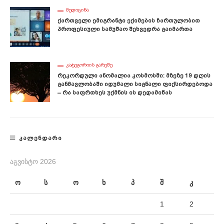
ᲛᲔᲓᲘᲪᲘᲜᲐ
Ქართველი Ემიგრანტი Ექიმების Ჩართულობით
Პროფესიული Სამუშაო Შეხვედრა Გაიმართა
ᲙᲐᲢᲔᲒᲝᲠᲘᲘᲡ ᲒᲐᲠᲔᲨᲔ
Რეკორდული Ანომალია Კოსმოსში: Მზეზე 19 Დღის
Განმავლობაში Იდუმალი Სიგნალი Ფიქსირდებოდა
– Რა Საფრთხეს Უქმნის Ის Დედამიწას
ᲙᲐᲚᲔᲜᲓᲐᲠᲘ
ᲐᲒᲕᲘᲡᲢᲝ 2026
ო
ს
ო
ხ
პ
შ
კ
1
2