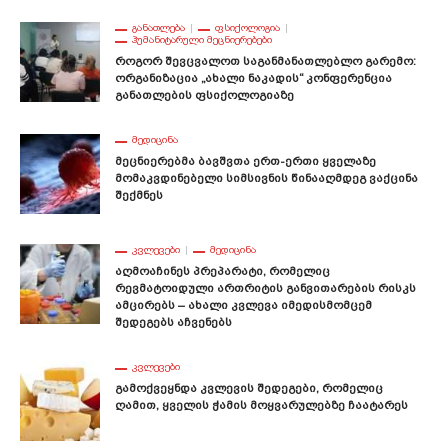
ᲒᲐᲜᲐᲗᲚᲔᲑᲐ
ᲤᲡᲘᲥᲝᲚᲝᲒᲘᲐ
ᲰᲣᲛᲐᲜᲘᲢᲐᲠᲣᲚᲘ ᲛᲔᲪᲜᲘᲔᲠᲔᲑᲔᲑᲘ
Როგორ Შევცვალოთ Საგანმანათლებლო Გარემო:
Ორგანიზაცია „ახალი Ნაკადის“ Კონფერენცია
Განათლების Ფსიქოლოგიაზე
ᲛᲔᲓᲘᲪᲘᲜᲐ
Მეცნიერებმა Ბავშვთა Ერთ-Ერთი Ყველაზე
Მომაკვდინებელი Სიმსივნის Წინააღმდეგ Ვაქცინა
Შექმნეს
ᲙᲕᲚᲔᲕᲔᲑᲘ
ᲛᲔᲓᲘᲪᲘᲜᲐ
Აღმოაჩინეს Პრეპარატი, Რომელიც
Რევმატოიდული Ართრიტის Განვითარების Რისკს
Ამცირებს – Ახალი Კვლევა Იმედისმომცემ
Შედეგებს Აჩვენებს
ᲙᲕᲚᲔᲕᲔᲑᲘ
Გამოქვეყნდა Კვლევის Შედეგები, Რომელიც
Ღამით, Ყველის Ჭამის Მოყვარულებზე Ჩაატარეს