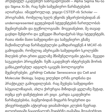
პრესტიჟულ აკადემიურ საზოგადოებაში – Alpha Sigma Nu-სა
და Sigma Xi-ში, რაც ჩემი სამეცნიერო წარმატებების
აღიარებაა. იმავდროულად, ვიყავი CSTEP-ის Scholar —
პროგრამის, რომელიც ხელს უწყობს უმცირესობებიდან ან
underrepresented ჯგუფებიდან სტუდენტების ჩართულობას
მეცნიერებაში და ტექნოლოგიაში. მოგვიანებით, მე თავად
გავხდი მენტორი და ვუწევდი მხარდაჭერას სხვა სტუდენტებს,
რათა ისინი მათი სამედიცინო და სამეცნიერო გზაზე
მაქსიმალურად წარმატებულები გამხდარიყვნენ.4 MCAT-ის
გამოცდაში, რომელიც ამერიკაში სამედიცინო სკოლებში
მიღების ერთ-ერთი ყველაზე მნიშვნელოვანი ეტაპია, შევედი
საუკეთესო პროცენტში. ჩემს აკადემიურ ინტერესებს შორის
განსაკუთრებულ ადგილს იკავებს ბიოლოგიური
მეცნიერებები, კერძოდ Cellular Senescence და Cell and
Molecular Biology, სადაც ვიღებდი ღრმა ცოდნასა და
პრაქტიკულ გამოცდილებას. რაც შეეხება სამედიცინო
სპეციალიზაციას, ახლა ქირურგია მიზიდავს ყველაზე მეტად,
თუმცა ჯერ დაზუსტებით არ ვიცი. გარდა აკადემიური
წარმატებებისა, ბავშვობიდან მიყვარს ჩოგბურთი და
უნივერსიტეტში აქტიურად ვთამაშობდი კლუბის წევრად.
ფლორიდაში ნაციონალურ შეჯიბრზე თამაშიც მოვახერხეთ,