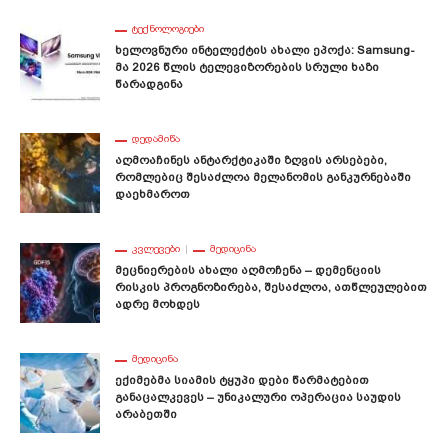
ᲢᲔᲥᲜᲝᲚᲝᲒᲘᲔᲑᲘ
Ხელოვნური Ინტელექტის Ახალი Ეპოქა: Samsung-
Მა 2026 Წლის Ტელევიზორების Სრული Ხაზი
Წარადგინა
ᲓᲔᲓᲐᲛᲘᲬᲐ
Აღმოაჩინეს Ანტარქტიკაში Ზღვის Არსებები,
Რომლებიც Შესაძლოა Მელანომის Განკურნებაში
Დაეხმაროთ
ᲙᲕᲚᲔᲕᲔᲑᲘ
ᲛᲔᲓᲘᲪᲘᲜᲐ
Მეცნიერების Ახალი Აღმოჩენა – Დემენციის
Რისკის Პროგნოზირება, Შესაძლოა, Ათწლეულებით
Ადრე Მოხდეს
ᲛᲔᲓᲘᲪᲘᲜᲐ
Ექიმებმა Სიამის Ტყუპი Დები Წარმატებით
Განაცალკევეს – Უნიკალური Ოპერაცია Საუდის
Არაბეთში