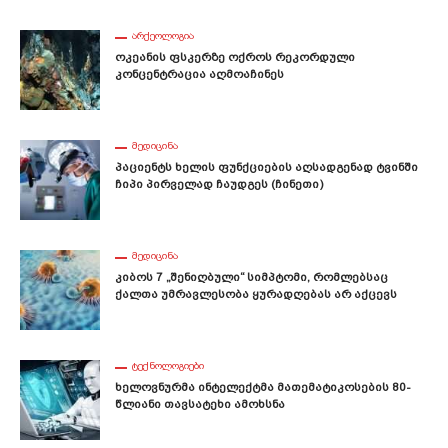
ᲐᲠᲥᲔᲝᲚᲝᲒᲘᲐ
Ოკეანის Ფსკერზე Ოქროს Რეკორდული
Კონცენტრაცია Აღმოაჩინეს
ᲛᲔᲓᲘᲪᲘᲜᲐ
Პაციენტს Ხელის Ფუნქციების Აღსადგენად Ტვინში
Ჩიპი Პირველად Ჩაუდგეს (ჩინეთი)
ᲛᲔᲓᲘᲪᲘᲜᲐ
Კიბოს 7 „შენიღბული“ Სიმპტომი, Რომლებსაც
Ქალთა Უმრავლესობა Ყურადღებას Არ Აქცევს
ᲢᲔᲥᲜᲝᲚᲝᲒᲘᲔᲑᲘ
Ხელოვნურმა Ინტელექტმა Მათემატიკოსების 80-
Წლიანი Თავსატეხი Ამოხსნა