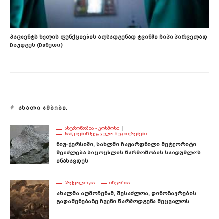
Პაციენტს Ხელის Ფუნქციების Აღსადგენად Ტვინში Ჩიპი Პირველად
Ჩაუდგეს (ჩინეთი)
ᲐᲮᲐᲚᲘ ᲐᲛᲑᲔᲑᲘ.
ᲐᲡᲢᲠᲝᲜᲝᲛᲘᲐ - ᲙᲝᲡᲛᲝᲡᲘ
ᲡᲐᲑᲣᲜᲔᲑᲘᲡᲛᲔᲢᲧᲕᲔᲚᲝ ᲛᲔᲪᲜᲘᲔᲠᲔᲑᲔᲑᲘ
Ნიუ-Ჯერსიში, Სახლში Ჩავარდნილი Მეტეორიტი
Შეიძლება Სიცოცხლის Წარმოშობის Საიდუმლოს
Ინახავდეს
ᲐᲠᲥᲔᲝᲚᲝᲒᲘᲐ
ᲘᲡᲢᲝᲠᲘᲐ
Ახალმა Აღმოჩენამ, Შესაძლოა, Დინოზავრების
Გადაშენებაზე Ჩვენი Წარმოდგენა Შეცვალოს