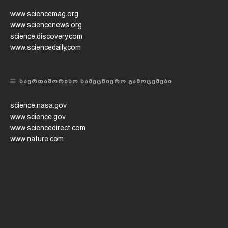
www.sciencemag.org
www.sciencenews.org
science.discovery.com
www.sciencedaily.com
ᲡᲐᲔᲠᲗᲐᲨᲝᲠᲘᲡᲝ ᲡᲐᲛᲔᲪᲜᲘᲔᲠᲝ ᲒᲐᲛᲝᲪᲔᲛᲔᲑᲘ
science.nasa.gov
www.science.gov
www.sciencedirect.com
www.nature.com