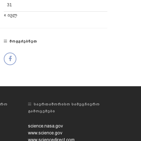
31
« ივლ
ᲛᲝᲒᲕᲫᲔᲑᲜᲔᲗ
ᲔᲠᲝ
ᲡᲐᲔᲠᲗᲐᲨᲝᲠᲘᲡᲝ ᲡᲐᲛᲔᲪᲜᲘᲔᲠᲝ
ᲒᲐᲛᲝᲪᲔᲛᲔᲑᲘ
science.nasa.gov
www.science.gov
www.sciencedirect.com