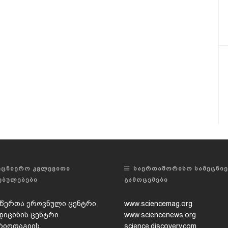
ᲔᲪᲜᲘᲔᲠᲝ ᲙᲕᲚᲔᲕᲘᲗᲘ
ᲡᲐᲔᲠᲗᲐᲨᲝᲠᲘᲡᲝ ᲡᲐᲛᲔᲪᲜᲘ
ᲔᲑᲣᲚᲔᲑᲔᲑᲘ
ᲒᲐᲛᲝᲪᲔᲛᲔᲑᲘ
წერთა ეროვნული ცენტრი
www.sciencemag.org
დიცინის ცენტრი
www.sciencenews.org
რიოფაგიის,
science.discovery.com