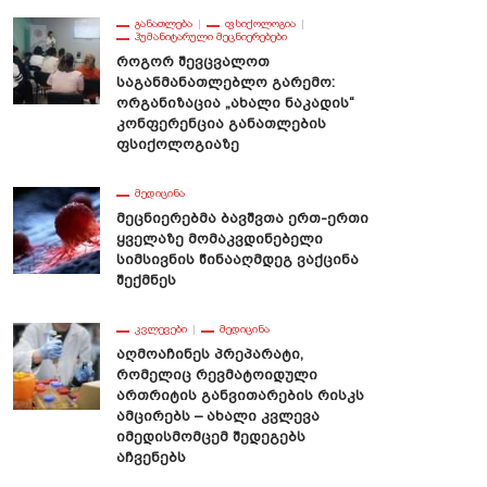
ᲒᲐᲜᲐᲗᲚᲔᲑᲐ
ᲤᲡᲘᲥᲝᲚᲝᲒᲘᲐ
ᲰᲣᲛᲐᲜᲘᲢᲐᲠᲣᲚᲘ ᲛᲔᲪᲜᲘᲔᲠᲔᲑᲔᲑᲘ
Როგორ Შევცვალოთ
Საგანმანათლებლო Გარემო:
Ორგანიზაცია „ახალი Ნაკადის“
Კონფერენცია Განათლების
Ფსიქოლოგიაზე
ᲛᲔᲓᲘᲪᲘᲜᲐ
Მეცნიერებმა Ბავშვთა Ერთ-Ერთი
Ყველაზე Მომაკვდინებელი
Სიმსივნის Წინააღმდეგ Ვაქცინა
Შექმნეს
ᲙᲕᲚᲔᲕᲔᲑᲘ
ᲛᲔᲓᲘᲪᲘᲜᲐ
Აღმოაჩინეს Პრეპარატი,
Რომელიც Რევმატოიდული
Ართრიტის Განვითარების Რისკს
Ამცირებს – Ახალი Კვლევა
Იმედისმომცემ Შედეგებს
Აჩვენებს