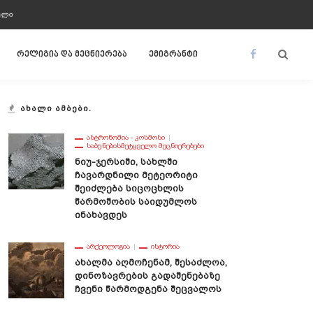
ᲣᲚᲘ
რელიგია და მეცნიერება
ემიგრანტი
ᲐᲮᲐᲚᲘ ᲐᲛᲑᲔᲑᲘ.
ᲐᲡᲢᲠᲝᲜᲝᲛᲘᲐ - ᲙᲝᲡᲛᲝᲡᲘ
ᲡᲐᲑᲣᲜᲔᲑᲘᲡᲛᲔᲢᲧᲕᲔᲚᲝ ᲛᲔᲪᲜᲘᲔᲠᲔᲑᲔᲑᲘ
Ნიუ-Ჯერსიში, Სახლში
Ჩავარდნილი Მეტეორიტი
Შეიძლება Სიცოცხლის
Წარმოშობის Საიდუმლოს
Ინახავდეს
ᲐᲠᲥᲔᲝᲚᲝᲒᲘᲐ
ᲘᲡᲢᲝᲠᲘᲐ
Ახალმა Აღმოჩენამ, Შესაძლოა,
Დინოზავრების Გადაშენებაზე
Ჩვენი Წარმოდგენა Შეცვალოს