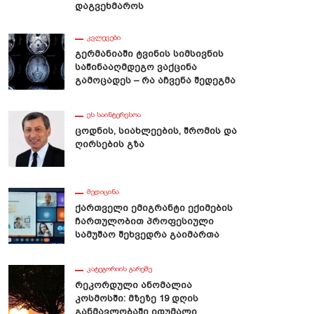
Დაგვეხმაროს
ᲙᲕᲚᲔᲕᲔᲑᲘ
Გერმანიაში Ტვინის Სიმსივნის
Საწინააღმდეგო Ვაქცინა
Გამოცადეს – Რა Აჩვენა Შედეგმა
ᲔᲡ ᲡᲐᲘᲜᲢᲔᲠᲔᲡᲝᲐ
Ცოდნის, Სიახლეების, Შრომის Და
Ღირსების Გზა
ᲛᲔᲓᲘᲪᲘᲜᲐ
Ქართველი Ემიგრანტი Ექიმების
Ჩართულობით Პროფესიული
Სამუშაო Შეხვედრა Გაიმართა
ᲙᲐᲢᲔᲒᲝᲠᲘᲘᲡ ᲒᲐᲠᲔᲨᲔ
Რეკორდული Ანომალია
Კოსმოსში: Მზეზე 19 Დღის
Განმავლობაში Იდუმალი