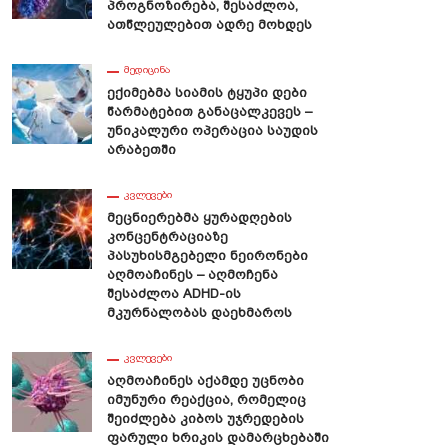
Პროგნოზირება, Შესაძლოა,
Ათწლეულებით Ადრე Მოხდეს
ᲛᲔᲓᲘᲪᲘᲜᲐ
Ექიმებმა Სიამის Ტყუპი Დები
Წარმატებით Განაცალკევეს –
Უნიკალური Ოპერაცია Საუდის
Არაბეთში
ᲙᲕᲚᲔᲕᲔᲑᲘ
Მეცნიერებმა Ყურადღების
Კონცენტრაციაზე
Პასუხისმგებელი Ნეირონები
Აღმოაჩინეს – Აღმოჩენა
Შესაძლოა ADHD-Ის
Მკურნალობას Დაეხმაროს
ამდვილეში 9 Აპრილის Ღამეს
Ყველაზე Პატარა Გმირი,
ᲙᲕᲚᲔᲕᲔᲑᲘ
Ადამიანი Გარდაიცვალა –
Რომელიც 1989 Წლის 9 Აპრილს
Აღმოაჩინეს Აქამდე Უცნობი
მძიმე Გოგონას Გმირობა
Დაიღუპა – Ეკა Ბეჟანიშვილის
Იმუნური Რეაქცია, Რომელიც
Ახდენილი Წინასწარმეტყველებ
Შეიძლება Კიბოს Უჯრედების
Ფარული Ხრიკის Დამარცხებაში