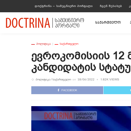
ᲓᲝᲥᲢᲠᲘᲜᲐ – ᲡᲐᲛᲔᲪᲜᲘᲔᲠᲝ ᲞᲝᲠᲢᲐᲚᲘ
ᲩᲕᲔᲜ ᲨᲔᲡᲐᲮᲔᲑ
Კ
საქართველო
ᲞᲝᲚᲘᲢᲘᲙᲐ
ᲡᲐᲥᲐᲠᲗᲕᲔᲚᲝ
Ევროკომისიის 12 
Კანდიდატის Სტატუ
ᲞᲝᲚᲘᲢᲘᲙᲐ
ᲡᲐᲥᲐᲠᲗᲕᲔᲚᲝ
1.82K VIEWS
on
18/06/2022
FACEBOOK