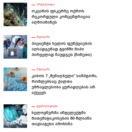
ᲐᲠᲥᲔᲝᲚᲝᲒᲘᲐ
Ოკეანის Ფსკერზე Ოქროს
Რეკორდული Კონცენტრაცია
Აღმოაჩინეს
ᲛᲔᲓᲘᲪᲘᲜᲐ
Პაციენტს Ხელის Ფუნქციების
Აღსადგენად Ტვინში Ჩიპი
Პირველად Ჩაუდგეს (ჩინეთი)
ᲛᲔᲓᲘᲪᲘᲜᲐ
Კიბოს 7 „შენიღბული“ Სიმპტომი,
Რომლებსაც Ქალთა
Უმრავლესობა Ყურადღებას Არ
Აქცევს
ᲢᲔᲥᲜᲝᲚᲝᲒᲘᲔᲑᲘ
Ხელოვნურმა Ინტელექტმა
Მათემატიკოსების 80-Წლიანი
Თავსატეხი Ამოხსნა