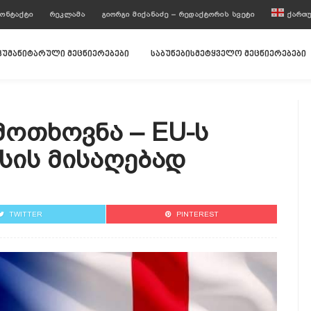
ᲝᲜᲢᲐᲥᲢᲘ
ᲠᲔᲙᲚᲐᲛᲐ
ᲒᲘᲝᲠᲒᲘ ᲛᲘᲥᲐᲜᲐᲫᲔ – ᲠᲔᲓᲐᲥᲢᲝᲠᲘᲡ ᲡᲕᲔᲢᲘ
ᲥᲐᲠᲗ
ჰუმანიტარული მეცნიერებები
საბუნებისმეტყველო მეცნიერებები
Მოთხოვნა – EU-Ს
სის Მისაღებად
TWITTER
PINTEREST