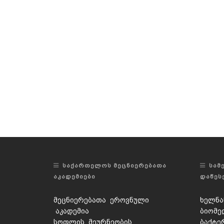
ᲡᲐᲥᲐᲠᲗᲔᲚᲝᲡ ᲛᲔᲪᲜᲘᲔᲠᲔᲑᲐᲗᲐ
ᲡᲐᲛ
ᲐᲙᲐᲓᲔᲛᲘᲔᲑᲘ
ᲓᲐᲬᲔᲡ
მეცნიერებათა ეროვნული
ხელნა
აკადემია
ბიომე
სოფლის მეურნეობის
ბაქტე