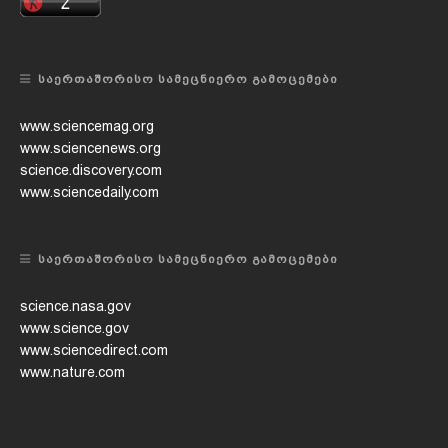
ᲡᲐᲔᲠᲗᲐᲨᲝᲠᲘᲡᲝ ᲡᲐᲛᲔᲪᲜᲘᲔᲠᲝ ᲒᲐᲛᲝᲪᲔᲛᲔᲑᲘ
www.sciencemag.org
www.sciencenews.org
science.discovery.com
www.sciencedaily.com
ᲡᲐᲔᲠᲗᲐᲨᲝᲠᲘᲡᲝ ᲡᲐᲛᲔᲪᲜᲘᲔᲠᲝ ᲒᲐᲛᲝᲪᲔᲛᲔᲑᲘ
science.nasa.gov
www.science.gov
www.sciencedirect.com
www.nature.com