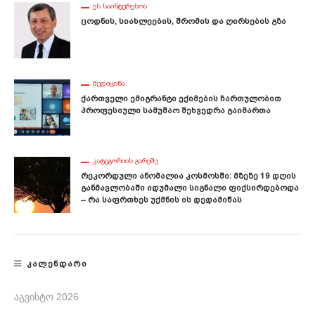
ᲔᲡ ᲡᲐᲘᲜᲢᲔᲠᲔᲡᲝᲐ
Ცოდნის, Სიახლეების, Შრომის Და Ღირსების Გზა
ᲛᲔᲓᲘᲪᲘᲜᲐ
Ქართველი Ემიგრანტი Ექიმების Ჩართულობით
Პროფესიული Სამუშაო Შეხვედრა Გაიმართა
ᲙᲐᲢᲔᲒᲝᲠᲘᲘᲡ ᲒᲐᲠᲔᲨᲔ
Რეკორდული Ანომალია Კოსმოსში: Მზეზე 19 Დღის
Განმავლობაში Იდუმალი Სიგნალი Ფიქსირდებოდა
– Რა Საფრთხეს Უქმნის Ის Დედამიწას
ᲙᲐᲚᲔᲜᲓᲐᲠᲘ
ᲐᲒᲕᲘᲡᲢᲝ 2026