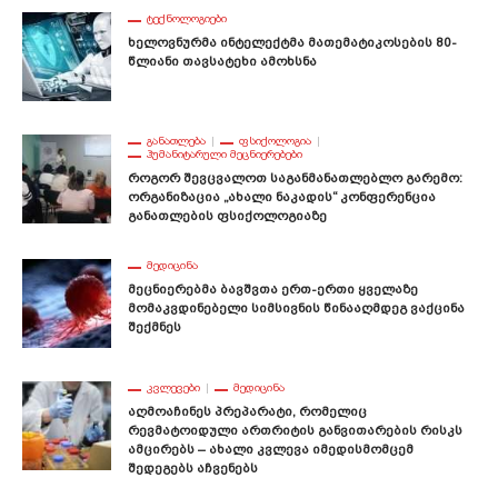
ᲢᲔᲥᲜᲝᲚᲝᲒᲘᲔᲑᲘ
Ხელოვნურმა Ინტელექტმა Მათემატიკოსების 80-
Წლიანი Თავსატეხი Ამოხსნა
ᲒᲐᲜᲐᲗᲚᲔᲑᲐ
ᲤᲡᲘᲥᲝᲚᲝᲒᲘᲐ
ᲰᲣᲛᲐᲜᲘᲢᲐᲠᲣᲚᲘ ᲛᲔᲪᲜᲘᲔᲠᲔᲑᲔᲑᲘ
Როგორ Შევცვალოთ Საგანმანათლებლო Გარემო:
Ორგანიზაცია „ახალი Ნაკადის“ Კონფერენცია
Განათლების Ფსიქოლოგიაზე
ᲛᲔᲓᲘᲪᲘᲜᲐ
Მეცნიერებმა Ბავშვთა Ერთ-Ერთი Ყველაზე
Მომაკვდინებელი Სიმსივნის Წინააღმდეგ Ვაქცინა
Შექმნეს
ᲙᲕᲚᲔᲕᲔᲑᲘ
ᲛᲔᲓᲘᲪᲘᲜᲐ
Აღმოაჩინეს Პრეპარატი, Რომელიც
Რევმატოიდული Ართრიტის Განვითარების Რისკს
Ამცირებს – Ახალი Კვლევა Იმედისმომცემ
Შედეგებს Აჩვენებს