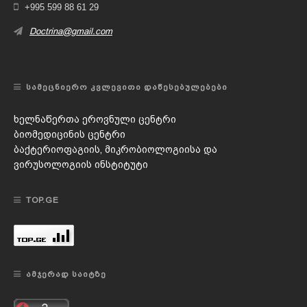
+995 599 88 61 29
Doctrina@gmail.com
ᲡᲐᲛᲔᲪᲜᲘᲔᲠᲝ ᲙᲕᲚᲔᲕᲘᲗᲘ ᲓᲐᲬᲔᲡᲔᲑᲣᲚᲔᲑᲔᲑᲘ
ხელნაწერთა ეროვნული ცენტრი
ბიომედიცინის ცენტრი
ბაქტერიოფაგიის, მიკრობიოლოგიისა და
ვირუსოლოგიის ინსტიტუტი
TOP.GE
ᲐᲛᲯᲔᲠᲐᲓ ᲡᲐᲘᲢᲖᲔ