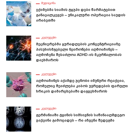
ᲛᲔᲓᲘᲪᲘᲜᲐ
Ექიმებმა Სიამის Ტყუპი Დები Წარმატებით
Განაცალკევეს – Უნიკალური Ოპერაცია Საუდის
Არაბეთში
ᲙᲕᲚᲔᲕᲔᲑᲘ
Მეცნიერებმა Ყურადღების Კონცენტრაციაზე
Პასუხისმგებელი Ნეირონები Აღმოაჩინეს –
Აღმოჩენა Შესაძლოა ADHD-Ის Მკურნალობას
Დაეხმაროს
ᲙᲕᲚᲔᲕᲔᲑᲘ
Აღმოაჩინეს Აქამდე Უცნობი Იმუნური Რეაქცია,
Რომელიც Შეიძლება Კიბოს Უჯრედების Ფარული
Ხრიკის Დამარცხებაში Დაგვეხმაროს
ᲙᲕᲚᲔᲕᲔᲑᲘ
Გერმანიაში Ტვინის Სიმსივნის Საწინააღმდეგო
Ვაქცინა Გამოცადეს – Რა Აჩვენა Შედეგმა