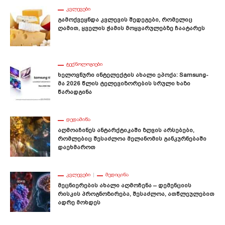
ᲙᲕᲚᲔᲕᲔᲑᲘ
Გამოქვეყნდა Კვლევის Შედეგები, Რომელიც
Ღამით, Ყველის Ჭამის Მოყვარულებზე Ჩაატარეს
ᲢᲔᲥᲜᲝᲚᲝᲒᲘᲔᲑᲘ
Ხელოვნური Ინტელექტის Ახალი Ეპოქა: Samsung-
Მა 2026 Წლის Ტელევიზორების Სრული Ხაზი
Წარადგინა
ᲓᲔᲓᲐᲛᲘᲬᲐ
Აღმოაჩინეს Ანტარქტიკაში Ზღვის Არსებები,
Რომლებიც Შესაძლოა Მელანომის Განკურნებაში
Დაეხმაროთ
ᲙᲕᲚᲔᲕᲔᲑᲘ
ᲛᲔᲓᲘᲪᲘᲜᲐ
Მეცნიერების Ახალი Აღმოჩენა – Დემენციის
Რისკის Პროგნოზირება, Შესაძლოა, Ათწლეულებით
Ადრე Მოხდეს