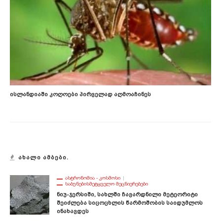
Ისლანდიაში Კოღოები Პირველად Აღმოაჩინეს
ᲐᲮᲐᲚᲘ ᲐᲛᲑᲔᲑᲘ.
ᲐᲡᲢᲠᲝᲜᲝᲛᲘᲐ - ᲙᲝᲡᲛᲝᲡᲘ
ᲡᲐᲑᲣᲜᲔᲑᲘᲡᲛᲔᲢᲧᲕᲔᲚᲝ ᲛᲔᲪᲜᲘᲔᲠᲔᲑᲔᲑᲘ
Ნიუ-Ჯერსიში, Სახლში Ჩავარდნილი Მეტეორიტი
Შეიძლება Სიცოცხლის Წარმოშობის Საიდუმლოს
Ინახავდეს