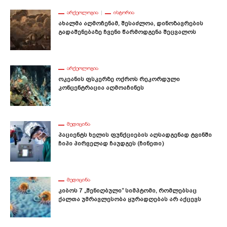
ᲐᲠᲥᲔᲝᲚᲝᲒᲘᲐ
ᲘᲡᲢᲝᲠᲘᲐ
Ახალმა Აღმოჩენამ, Შესაძლოა, Დინოზავრების
Გადაშენებაზე Ჩვენი Წარმოდგენა Შეცვალოს
ᲐᲠᲥᲔᲝᲚᲝᲒᲘᲐ
Ოკეანის Ფსკერზე Ოქროს Რეკორდული
Კონცენტრაცია Აღმოაჩინეს
ᲛᲔᲓᲘᲪᲘᲜᲐ
Პაციენტს Ხელის Ფუნქციების Აღსადგენად Ტვინში
Ჩიპი Პირველად Ჩაუდგეს (ჩინეთი)
ᲛᲔᲓᲘᲪᲘᲜᲐ
Კიბოს 7 „შენიღბული“ Სიმპტომი, Რომლებსაც
Ქალთა Უმრავლესობა Ყურადღებას Არ Აქცევს