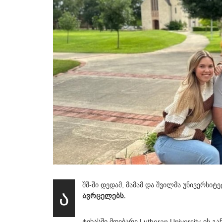
შშ-ში დედამ, მამამ და შვილმა უნივერსი
ა
ავრცელებს.
ტეხასში მდებარე Lutheran University-ის 