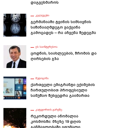
Დაგვეხმაროს
ᲙᲕᲚᲔᲕᲔᲑᲘ
Გერმანიაში Ტვინის Სიმსივნის
Საწინააღმდეგო Ვაქცინა
Გამოცადეს – Რა Აჩვენა Შედეგმა
ᲔᲡ ᲡᲐᲘᲜᲢᲔᲠᲔᲡᲝᲐ
Ცოდნის, Სიახლეების, Შრომის Და
Ღირსების Გზა
ᲛᲔᲓᲘᲪᲘᲜᲐ
Ქართველი Ემიგრანტი Ექიმების
Ჩართულობით Პროფესიული
Სამუშაო Შეხვედრა Გაიმართა
ᲙᲐᲢᲔᲒᲝᲠᲘᲘᲡ ᲒᲐᲠᲔᲨᲔ
Რეკორდული Ანომალია
Კოსმოსში: Მზეზე 19 Დღის
Განმავლობაში Იდუმალი