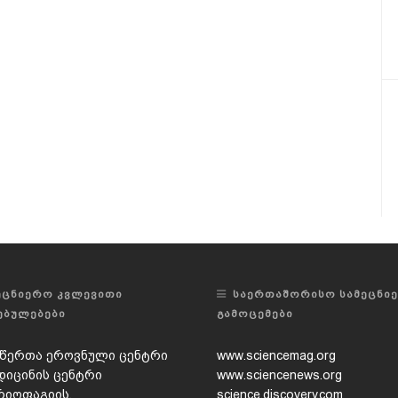
ᲔᲪᲜᲘᲔᲠᲝ ᲙᲕᲚᲔᲕᲘᲗᲘ
ᲡᲐᲔᲠᲗᲐᲨᲝᲠᲘᲡᲝ ᲡᲐᲛᲔᲪᲜᲘ
ᲔᲑᲣᲚᲔᲑᲔᲑᲘ
ᲒᲐᲛᲝᲪᲔᲛᲔᲑᲘ
წერთა ეროვნული ცენტრი
www.sciencemag.org
დიცინის ცენტრი
www.sciencenews.org
რიოფაგიის,
science.discovery.com