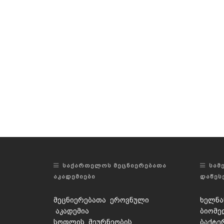
ᲡᲐᲥᲐᲠᲗᲔᲚᲝᲡ ᲛᲔᲪᲜᲘᲔᲠᲔᲑᲐᲗᲐ
ᲡᲐᲛ
ᲐᲙᲐᲓᲔᲛᲘᲔᲑᲘ
ᲓᲐᲬᲔᲡ
მეცნიერებათა ეროვნული
ხელნა
აკადემია
ბიომე
სოფლის მეურნეობის
ბაქტე