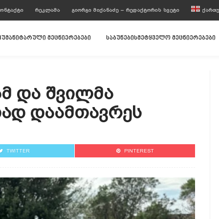
ᲝᲜᲢᲐᲥᲢᲘ
ᲠᲔᲙᲚᲐᲛᲐ
ᲒᲘᲝᲠᲒᲘ ᲛᲘᲥᲐᲜᲐᲫᲔ – ᲠᲔᲓᲐᲥᲢᲝᲠᲘᲡ ᲡᲕᲔᲢᲘ
ᲥᲐᲠᲗ
ჰუმანიტარული მეცნიერებები
საბუნებისმეტყველო მეცნიერებები
ამ Და Შვილმა
თად Დაამთავრეს
TWITTER
PINTEREST