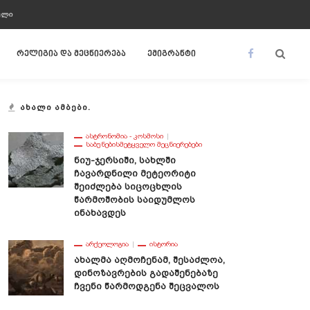
ᲣᲚᲘ
რელიგია და მეცნიერება
ემიგრანტი
ᲐᲮᲐᲚᲘ ᲐᲛᲑᲔᲑᲘ.
ᲐᲡᲢᲠᲝᲜᲝᲛᲘᲐ - ᲙᲝᲡᲛᲝᲡᲘ
ᲡᲐᲑᲣᲜᲔᲑᲘᲡᲛᲔᲢᲧᲕᲔᲚᲝ ᲛᲔᲪᲜᲘᲔᲠᲔᲑᲔᲑᲘ
Ნიუ-Ჯერსიში, Სახლში
Ჩავარდნილი Მეტეორიტი
Შეიძლება Სიცოცხლის
Წარმოშობის Საიდუმლოს
Ინახავდეს
ᲐᲠᲥᲔᲝᲚᲝᲒᲘᲐ
ᲘᲡᲢᲝᲠᲘᲐ
Ახალმა Აღმოჩენამ, Შესაძლოა,
Დინოზავრების Გადაშენებაზე
Ჩვენი Წარმოდგენა Შეცვალოს