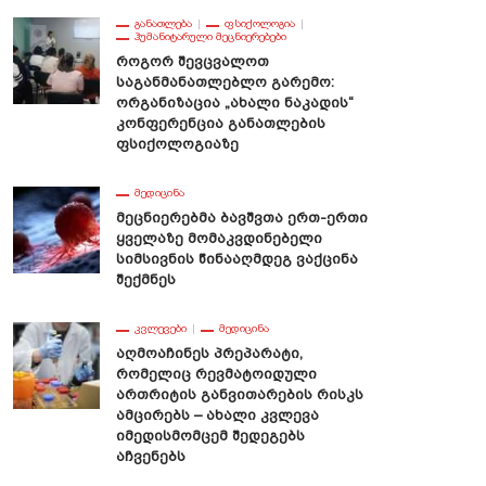
ᲒᲐᲜᲐᲗᲚᲔᲑᲐ
ᲤᲡᲘᲥᲝᲚᲝᲒᲘᲐ
ᲰᲣᲛᲐᲜᲘᲢᲐᲠᲣᲚᲘ ᲛᲔᲪᲜᲘᲔᲠᲔᲑᲔᲑᲘ
Როგორ Შევცვალოთ
Საგანმანათლებლო Გარემო:
Ორგანიზაცია „ახალი Ნაკადის“
Კონფერენცია Განათლების
Ფსიქოლოგიაზე
ᲛᲔᲓᲘᲪᲘᲜᲐ
Მეცნიერებმა Ბავშვთა Ერთ-Ერთი
Ყველაზე Მომაკვდინებელი
Სიმსივნის Წინააღმდეგ Ვაქცინა
Შექმნეს
ᲙᲕᲚᲔᲕᲔᲑᲘ
ᲛᲔᲓᲘᲪᲘᲜᲐ
Აღმოაჩინეს Პრეპარატი,
Რომელიც Რევმატოიდული
Ართრიტის Განვითარების Რისკს
Ამცირებს – Ახალი Კვლევა
Იმედისმომცემ Შედეგებს
Აჩვენებს