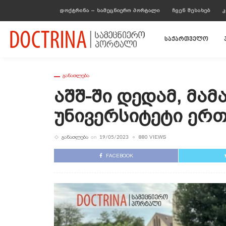
ᲓᲝᲥᲢᲠᲘᲜᲐ – ᲡᲐᲛᲔᲪᲜᲘᲔᲠᲝ ᲞᲝᲠᲢᲐᲚᲘ
ᲩᲕᲔᲜ ᲨᲔᲡᲐᲮᲔᲑ
Კ
საქართველო
ᲒᲐᲜᲐᲗᲚᲔᲑᲐ
Აშშ-Ში Დედამ, Მამ
Უნივერსიტეტი Ერ
ᲒᲐᲜᲐᲗᲚᲔᲑᲐ
880 VIEWS
on
19/05/2023
FACEBOOK