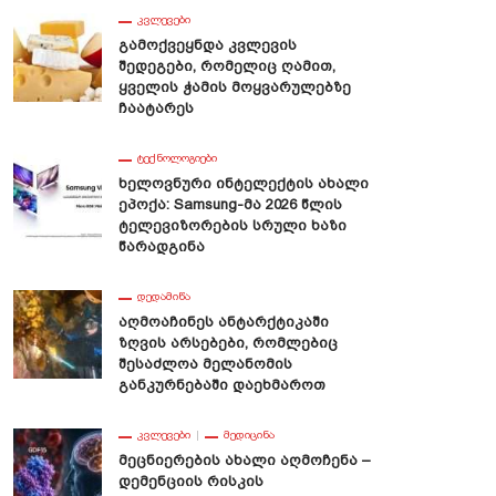
ᲙᲕᲚᲔᲕᲔᲑᲘ
Გამოქვეყნდა Კვლევის
Შედეგები, Რომელიც Ღამით,
Ყველის Ჭამის Მოყვარულებზე
Ჩაატარეს
ით Აღმაშენებელი Და
10 Ნაკლებად Ცნობილი Ფაქტი
ᲢᲔᲥᲜᲝᲚᲝᲒᲘᲔᲑᲘ
ათლება Მე-12 Საუკუნის
Უნივერსიტეტის Ისტორიიდან
Ხელოვნური Ინტელექტის Ახალი
ქართველოში
Ეპოქა: Samsung-Მა 2026 Წლის
Ტელევიზორების Სრული Ხაზი
Წარადგინა
ᲓᲔᲓᲐᲛᲘᲬᲐ
Აღმოაჩინეს Ანტარქტიკაში
Ზღვის Არსებები, Რომლებიც
Შესაძლოა Მელანომის
Განკურნებაში Დაეხმაროთ
ᲙᲕᲚᲔᲕᲔᲑᲘ
ᲛᲔᲓᲘᲪᲘᲜᲐ
Მეცნიერების Ახალი Აღმოჩენა –
Დემენციის Რისკის