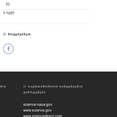
31
« ივლ
ᲛᲝᲒᲕᲫᲔᲑᲜᲔᲗ
ᲔᲠᲝ
ᲡᲐᲔᲠᲗᲐᲨᲝᲠᲘᲡᲝ ᲡᲐᲛᲔᲪᲜᲘᲔᲠᲝ
ᲒᲐᲛᲝᲪᲔᲛᲔᲑᲘ
science.nasa.gov
www.science.gov
www.sciencedirect.com