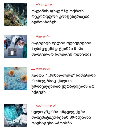
ᲐᲠᲥᲔᲝᲚᲝᲒᲘᲐ
Ოკეანის Ფსკერზე Ოქროს
Რეკორდული Კონცენტრაცია
Აღმოაჩინეს
ᲛᲔᲓᲘᲪᲘᲜᲐ
Პაციენტს Ხელის Ფუნქციების
Აღსადგენად Ტვინში Ჩიპი
Პირველად Ჩაუდგეს (ჩინეთი)
ᲛᲔᲓᲘᲪᲘᲜᲐ
Კიბოს 7 „შენიღბული“ Სიმპტომი,
Რომლებსაც Ქალთა
Უმრავლესობა Ყურადღებას Არ
Აქცევს
ᲢᲔᲥᲜᲝᲚᲝᲒᲘᲔᲑᲘ
Ხელოვნურმა Ინტელექტმა
Მათემატიკოსების 80-Წლიანი
Თავსატეხი Ამოხსნა