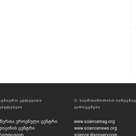
ᲔᲪᲜᲘᲔᲠᲝ ᲙᲕᲚᲔᲕᲘᲗᲘ
ᲡᲐᲔᲠᲗᲐᲨᲝᲠᲘᲡᲝ ᲡᲐᲛᲔᲪᲜᲘ
ᲔᲑᲣᲚᲔᲑᲔᲑᲘ
ᲒᲐᲛᲝᲪᲔᲛᲔᲑᲘ
წერთა ეროვნული ცენტრი
www.sciencemag.org
დიცინის ცენტრი
www.sciencenews.org
რიოფაგიის,
science.discovery.com