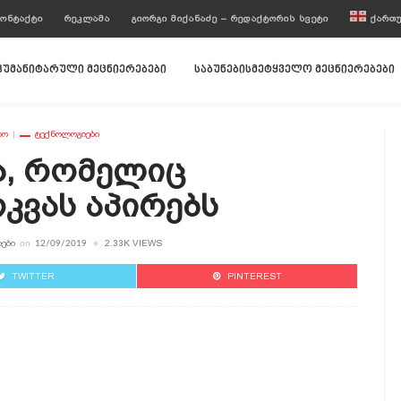
ᲝᲜᲢᲐᲥᲢᲘ
ᲠᲔᲙᲚᲐᲛᲐ
ᲒᲘᲝᲠᲒᲘ ᲛᲘᲥᲐᲜᲐᲫᲔ – ᲠᲔᲓᲐᲥᲢᲝᲠᲘᲡ ᲡᲕᲔᲢᲘ
ᲥᲐᲠᲗ
ჰუმანიტარული მეცნიერებები
საბუნებისმეტყველო მეცნიერებები
ᲘᲝ
ᲢᲔᲥᲜᲝᲚᲝᲒᲘᲔᲑᲘ
ა, Რომელიც
კვას Აპირებს
ᲔᲑᲘ
2.33K VIEWS
on
12/09/2019
TWITTER
PINTEREST