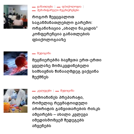
ᲒᲐᲜᲐᲗᲚᲔᲑᲐ
ᲤᲡᲘᲥᲝᲚᲝᲒᲘᲐ
ᲰᲣᲛᲐᲜᲘᲢᲐᲠᲣᲚᲘ ᲛᲔᲪᲜᲘᲔᲠᲔᲑᲔᲑᲘ
Როგორ Შევცვალოთ
Საგანმანათლებლო Გარემო:
Ორგანიზაცია „ახალი Ნაკადის“
Კონფერენცია Განათლების
Ფსიქოლოგიაზე
ᲛᲔᲓᲘᲪᲘᲜᲐ
Მეცნიერებმა Ბავშვთა Ერთ-Ერთი
Ყველაზე Მომაკვდინებელი
Სიმსივნის Წინააღმდეგ Ვაქცინა
Შექმნეს
ᲙᲕᲚᲔᲕᲔᲑᲘ
ᲛᲔᲓᲘᲪᲘᲜᲐ
Აღმოაჩინეს Პრეპარატი,
Რომელიც Რევმატოიდული
Ართრიტის Განვითარების Რისკს
Ამცირებს – Ახალი Კვლევა
Იმედისმომცემ Შედეგებს
Აჩვენებს