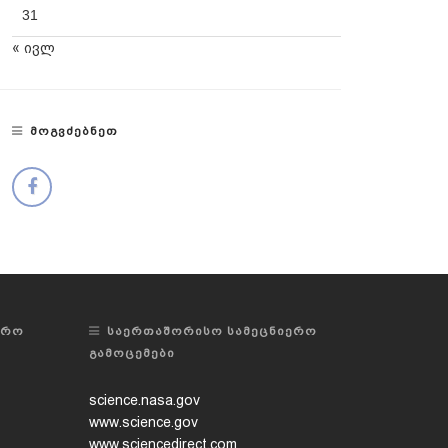
31
« ივლ
ᲛᲝᲒᲕᲫᲔᲑᲜᲔᲗ
ᲔᲠᲝ
ᲡᲐᲔᲠᲗᲐᲨᲝᲠᲘᲡᲝ ᲡᲐᲛᲔᲪᲜᲘᲔᲠᲝ
ᲒᲐᲛᲝᲪᲔᲛᲔᲑᲘ
science.nasa.gov
www.science.gov
www.sciencedirect.com