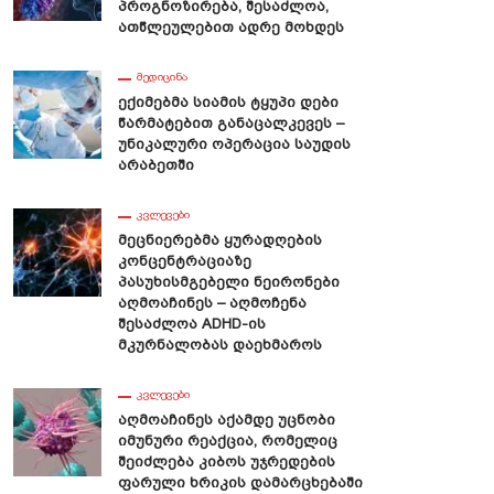
Პროგნოზირება, Შესაძლოა,
Ათწლეულებით Ადრე Მოხდეს
ᲛᲔᲓᲘᲪᲘᲜᲐ
Ექიმებმა Სიამის Ტყუპი Დები
ნიერები: ,,ჩვენს Წინაპრებს
Გოზინაყის Ფილოსოფიური
Წარმატებით Განაცალკევეს –
ნზე Ნაკლები Ეძინათ”
Დატვირთვა
Უნიკალური Ოპერაცია Საუდის
Არაბეთში
ᲙᲕᲚᲔᲕᲔᲑᲘ
Მეცნიერებმა Ყურადღების
Კონცენტრაციაზე
Პასუხისმგებელი Ნეირონები
Აღმოაჩინეს – Აღმოჩენა
Შესაძლოა ADHD-Ის
Მკურნალობას Დაეხმაროს
ᲙᲕᲚᲔᲕᲔᲑᲘ
Აღმოაჩინეს Აქამდე Უცნობი
Იმუნური Რეაქცია, Რომელიც
Შეიძლება Კიბოს Უჯრედების
Ფარული Ხრიკის Დამარცხებაში