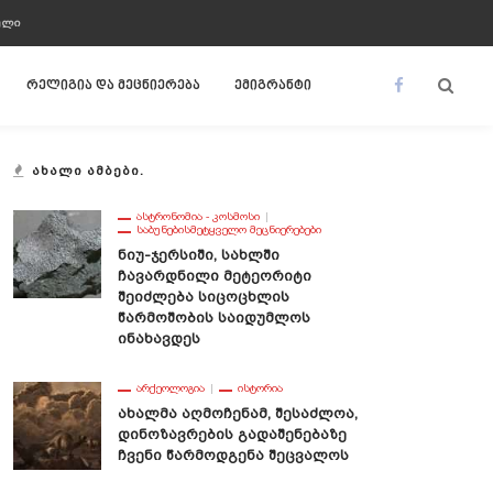
ᲣᲚᲘ
რელიგია და მეცნიერება
ემიგრანტი
ᲐᲮᲐᲚᲘ ᲐᲛᲑᲔᲑᲘ.
ᲐᲡᲢᲠᲝᲜᲝᲛᲘᲐ - ᲙᲝᲡᲛᲝᲡᲘ
ᲡᲐᲑᲣᲜᲔᲑᲘᲡᲛᲔᲢᲧᲕᲔᲚᲝ ᲛᲔᲪᲜᲘᲔᲠᲔᲑᲔᲑᲘ
Ნიუ-Ჯერსიში, Სახლში
Ჩავარდნილი Მეტეორიტი
Შეიძლება Სიცოცხლის
Წარმოშობის Საიდუმლოს
Ინახავდეს
ᲐᲠᲥᲔᲝᲚᲝᲒᲘᲐ
ᲘᲡᲢᲝᲠᲘᲐ
Ახალმა Აღმოჩენამ, Შესაძლოა,
Დინოზავრების Გადაშენებაზე
Ჩვენი Წარმოდგენა Შეცვალოს