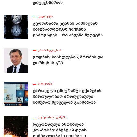
Დაგვეხმაროს
ᲙᲕᲚᲔᲕᲔᲑᲘ
Გერმანიაში Ტვინის Სიმსივნის
Საწინააღმდეგო Ვაქცინა
Გამოცადეს – Რა Აჩვენა Შედეგმა
ᲔᲡ ᲡᲐᲘᲜᲢᲔᲠᲔᲡᲝᲐ
Ცოდნის, Სიახლეების, Შრომის Და
Ღირსების Გზა
ᲛᲔᲓᲘᲪᲘᲜᲐ
Ქართველი Ემიგრანტი Ექიმების
Ჩართულობით Პროფესიული
Სამუშაო Შეხვედრა Გაიმართა
ᲙᲐᲢᲔᲒᲝᲠᲘᲘᲡ ᲒᲐᲠᲔᲨᲔ
Რეკორდული Ანომალია
Კოსმოსში: Მზეზე 19 Დღის
Განმავლობაში Იდუმალი