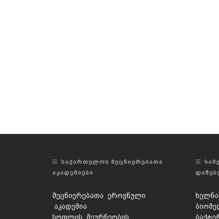
ᲡᲐᲥᲐᲠᲗᲔᲚᲝᲡ ᲛᲔᲪᲜᲘᲔᲠᲔᲑᲐᲗᲐ
ᲡᲐᲛ
ᲐᲙᲐᲓᲔᲛᲘᲔᲑᲘ
ᲓᲐᲬᲔᲡ
მეცნიერებათა ეროვნული
ხელნა
აკადემია
ბიომე
სოფლის მეურნეობის
ბაქტე