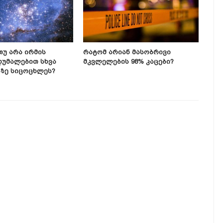
Თუ Არა Ირმის
Რატომ Არიან Მასობრივი
Მეც
დუმალებით Სხვა
Მკვლელების 98% Კაცები?
Ჩვე
ზე Სიცოცხლეს?