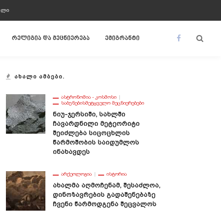
ᲣᲚᲘ
რელიგია და მეცნიერება
ემიგრანტი
ᲐᲮᲐᲚᲘ ᲐᲛᲑᲔᲑᲘ.
ᲐᲡᲢᲠᲝᲜᲝᲛᲘᲐ - ᲙᲝᲡᲛᲝᲡᲘ
ᲡᲐᲑᲣᲜᲔᲑᲘᲡᲛᲔᲢᲧᲕᲔᲚᲝ ᲛᲔᲪᲜᲘᲔᲠᲔᲑᲔᲑᲘ
Ნიუ-Ჯერსიში, Სახლში
Ჩავარდნილი Მეტეორიტი
Შეიძლება Სიცოცხლის
Წარმოშობის Საიდუმლოს
Ინახავდეს
ᲐᲠᲥᲔᲝᲚᲝᲒᲘᲐ
ᲘᲡᲢᲝᲠᲘᲐ
Ახალმა Აღმოჩენამ, Შესაძლოა,
Დინოზავრების Გადაშენებაზე
Ჩვენი Წარმოდგენა Შეცვალოს