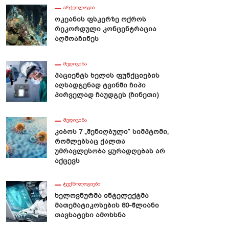
ᲐᲠᲥᲔᲝᲚᲝᲒᲘᲐ
Ოკეანის Ფსკერზე Ოქროს
Რეკორდული Კონცენტრაცია
Აღმოაჩინეს
ᲛᲔᲓᲘᲪᲘᲜᲐ
Პაციენტს Ხელის Ფუნქციების
Აღსადგენად Ტვინში Ჩიპი
Პირველად Ჩაუდგეს (ჩინეთი)
ᲛᲔᲓᲘᲪᲘᲜᲐ
Კიბოს 7 „შენიღბული“ Სიმპტომი,
Რომლებსაც Ქალთა
Უმრავლესობა Ყურადღებას Არ
Აქცევს
ᲢᲔᲥᲜᲝᲚᲝᲒᲘᲔᲑᲘ
Ხელოვნურმა Ინტელექტმა
Მათემატიკოსების 80-Წლიანი
Თავსატეხი Ამოხსნა