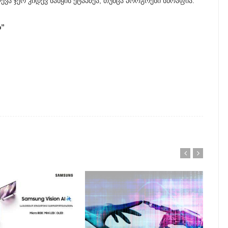
ა ჯერ კიდევ საწყის ეტაპზეა, თუმცა პროგრესი სწრაფია.
ა”