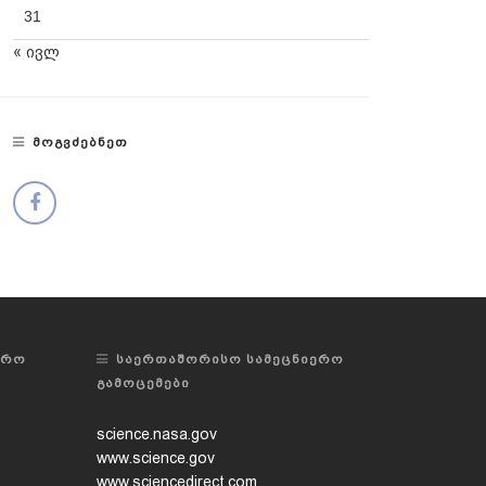
31
« ივლ
ᲛᲝᲒᲕᲫᲔᲑᲜᲔᲗ
ᲔᲠᲝ
ᲡᲐᲔᲠᲗᲐᲨᲝᲠᲘᲡᲝ ᲡᲐᲛᲔᲪᲜᲘᲔᲠᲝ
ᲒᲐᲛᲝᲪᲔᲛᲔᲑᲘ
science.nasa.gov
www.science.gov
www.sciencedirect.com