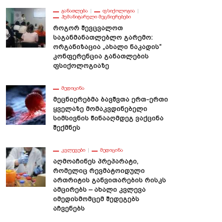
ᲒᲐᲜᲐᲗᲚᲔᲑᲐ
ᲤᲡᲘᲥᲝᲚᲝᲒᲘᲐ
ᲰᲣᲛᲐᲜᲘᲢᲐᲠᲣᲚᲘ ᲛᲔᲪᲜᲘᲔᲠᲔᲑᲔᲑᲘ
Როგორ Შევცვალოთ
Საგანმანათლებლო Გარემო:
Ორგანიზაცია „ახალი Ნაკადის“
Კონფერენცია Განათლების
Ფსიქოლოგიაზე
ᲛᲔᲓᲘᲪᲘᲜᲐ
Მეცნიერებმა Ბავშვთა Ერთ-Ერთი
Ყველაზე Მომაკვდინებელი
Სიმსივნის Წინააღმდეგ Ვაქცინა
Შექმნეს
ᲙᲕᲚᲔᲕᲔᲑᲘ
ᲛᲔᲓᲘᲪᲘᲜᲐ
Აღმოაჩინეს Პრეპარატი,
Რომელიც Რევმატოიდული
Ართრიტის Განვითარების Რისკს
Ამცირებს – Ახალი Კვლევა
Იმედისმომცემ Შედეგებს
Აჩვენებს