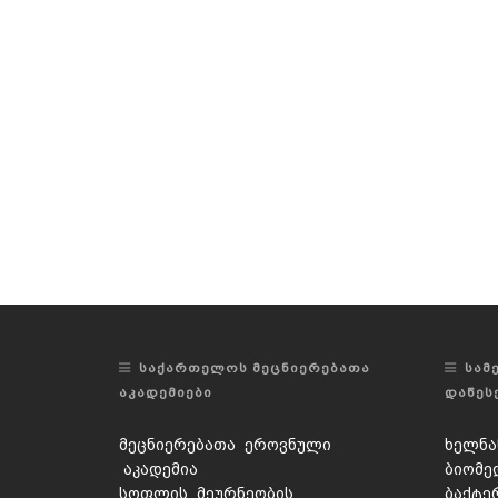
ᲡᲐᲥᲐᲠᲗᲔᲚᲝᲡ ᲛᲔᲪᲜᲘᲔᲠᲔᲑᲐᲗᲐ
ᲡᲐᲛ
ᲐᲙᲐᲓᲔᲛᲘᲔᲑᲘ
ᲓᲐᲬᲔᲡ
მეცნიერებათა ეროვნული
ხელნა
აკადემია
ბიომე
სოფლის მეურნეობის
ბაქტე