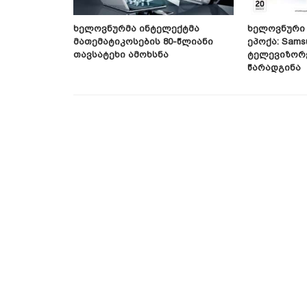
ქტი
Ხელოვნურმა Ინტელექტმა
Ხელოვნური 
ბას Სულ
Მათემატიკოსების 80-Წლიანი
Ეპოქა: Sams
რხებს —
Თავსატეხი Ამოხსნა
Ტელევიზორე
ედეგები
Წარადგინა