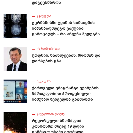
Დაგვეხმაროს
ᲙᲕᲚᲔᲕᲔᲑᲘ
Გერმანიაში Ტვინის Სიმსივნის
Საწინააღმდეგო Ვაქცინა
Გამოცადეს – Რა Აჩვენა Შედეგმა
ᲔᲡ ᲡᲐᲘᲜᲢᲔᲠᲔᲡᲝᲐ
Ცოდნის, Სიახლეების, Შრომის Და
Ღირსების Გზა
ᲛᲔᲓᲘᲪᲘᲜᲐ
Ქართველი Ემიგრანტი Ექიმების
Ჩართულობით Პროფესიული
Სამუშაო Შეხვედრა Გაიმართა
ᲙᲐᲢᲔᲒᲝᲠᲘᲘᲡ ᲒᲐᲠᲔᲨᲔ
Რეკორდული Ანომალია
Კოსმოსში: Მზეზე 19 Დღის
Განმავლობაში Იდუმალი