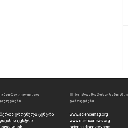
ᲔᲪᲜᲘᲔᲠᲝ ᲙᲕᲚᲔᲕᲘᲗᲘ
ᲡᲐᲔᲠᲗᲐᲨᲝᲠᲘᲡᲝ ᲡᲐᲛᲔᲪᲜᲘ
ᲔᲑᲣᲚᲔᲑᲔᲑᲘ
ᲒᲐᲛᲝᲪᲔᲛᲔᲑᲘ
წერთა ეროვნული ცენტრი
www.sciencemag.org
დიცინის ცენტრი
www.sciencenews.org
რიოფაგიის,
science.discovery.com