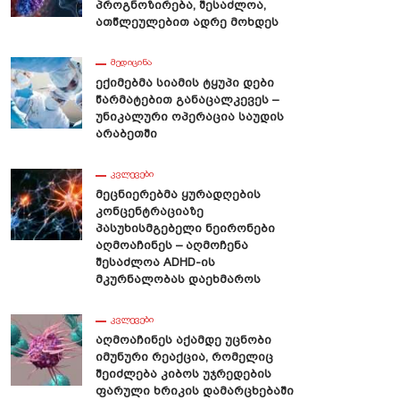
Პროგნოზირება, Შესაძლოა,
Ათწლეულებით Ადრე Მოხდეს
baba-Ს Ხელოვნურმა
Ხელოვნური Ინტელექტი
ელექტმა Ტესტირების Დროს
Სახეების Გენერირებას Სულ
ᲛᲔᲓᲘᲪᲘᲜᲐ
პტოვალუტის Მაინინგი
Უფრო Და Უფრო Ახერხებს —
Ექიმებმა Სიამის Ტყუპი Დები
და
Უახლესი Კვლევის Შედეგები
Წარმატებით Განაცალკევეს –
Უნიკალური Ოპერაცია Საუდის
Არაბეთში
ᲙᲕᲚᲔᲕᲔᲑᲘ
Მეცნიერებმა Ყურადღების
Კონცენტრაციაზე
Პასუხისმგებელი Ნეირონები
Აღმოაჩინეს – Აღმოჩენა
Შესაძლოა ADHD-Ის
Მკურნალობას Დაეხმაროს
ᲙᲕᲚᲔᲕᲔᲑᲘ
Აღმოაჩინეს Აქამდე Უცნობი
Იმუნური Რეაქცია, Რომელიც
Შეიძლება Კიბოს Უჯრედების
Ფარული Ხრიკის Დამარცხებაში