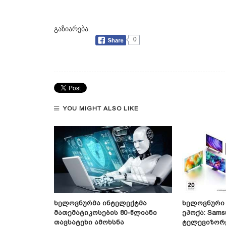
გაზიარება:
0
YOU MIGHT ALSO LIKE
ქტი
Ხელოვნურმა Ინტელექტმა
Ხელოვნური 
ბას Სულ
Მათემატიკოსების 80-Წლიანი
Ეპოქა: Sams
რხებს —
Თავსატეხი Ამოხსნა
Ტელევიზორე