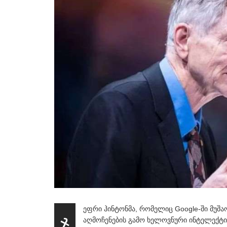
ეფრი ჰინტონმა, რომელიც Google-ში მუშ
ჯ
აღმოჩენების გამო ხელოვნური ინტელექტი