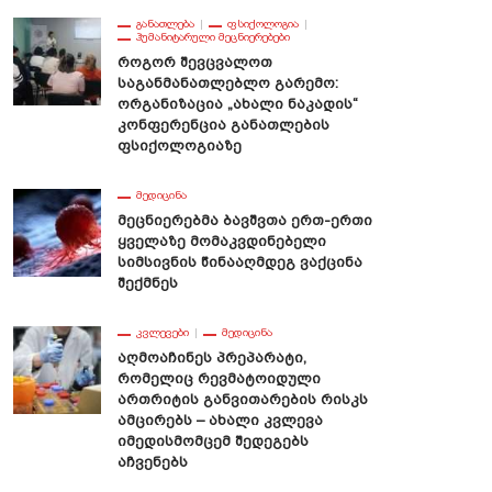
ᲒᲐᲜᲐᲗᲚᲔᲑᲐ
ᲤᲡᲘᲥᲝᲚᲝᲒᲘᲐ
ᲰᲣᲛᲐᲜᲘᲢᲐᲠᲣᲚᲘ ᲛᲔᲪᲜᲘᲔᲠᲔᲑᲔᲑᲘ
Როგორ Შევცვალოთ
Საგანმანათლებლო Გარემო:
Ორგანიზაცია „ახალი Ნაკადის“
Კონფერენცია Განათლების
Ფსიქოლოგიაზე
ᲛᲔᲓᲘᲪᲘᲜᲐ
Მეცნიერებმა Ბავშვთა Ერთ-Ერთი
Ყველაზე Მომაკვდინებელი
Სიმსივნის Წინააღმდეგ Ვაქცინა
Შექმნეს
ᲙᲕᲚᲔᲕᲔᲑᲘ
ᲛᲔᲓᲘᲪᲘᲜᲐ
Აღმოაჩინეს Პრეპარატი,
Რომელიც Რევმატოიდული
Ართრიტის Განვითარების Რისკს
Ამცირებს – Ახალი Კვლევა
Იმედისმომცემ Შედეგებს
Აჩვენებს