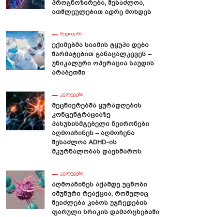
Პროგნოზირება, Შესაძლოა,
და
Უახლესი Კვლევის Შედეგები
Ათწლეულებით Ადრე Მოხდეს
ᲛᲔᲓᲘᲪᲘᲜᲐ
Ექიმებმა Სიამის Ტყუპი Დები
Წარმატებით Განაცალკევეს –
Უნიკალური Ოპერაცია Საუდის
Არაბეთში
ᲙᲕᲚᲔᲕᲔᲑᲘ
Მეცნიერებმა Ყურადღების
Კონცენტრაციაზე
Პასუხისმგებელი Ნეირონები
Აღმოაჩინეს – Აღმოჩენა
Შესაძლოა ADHD-Ის
Მკურნალობას Დაეხმაროს
ᲙᲕᲚᲔᲕᲔᲑᲘ
Აღმოაჩინეს Აქამდე Უცნობი
Იმუნური Რეაქცია, Რომელიც
Შეიძლება Კიბოს Უჯრედების
Ფარული Ხრიკის Დამარცხებაში