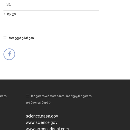
31
« ივლ
ᲛᲝᲒᲕᲫᲔᲑᲜᲔᲗ
ᲔᲠᲝ
ᲡᲐᲔᲠᲗᲐᲨᲝᲠᲘᲡᲝ ᲡᲐᲛᲔᲪᲜᲘᲔᲠᲝ
ᲒᲐᲛᲝᲪᲔᲛᲔᲑᲘ
science.nasa.gov
www.science.gov
www.sciencedirect.com