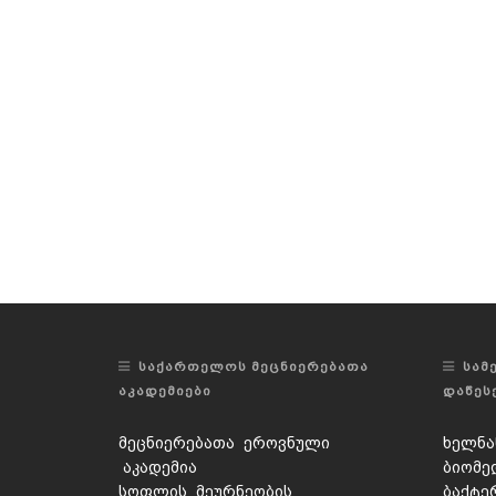
ᲡᲐᲥᲐᲠᲗᲔᲚᲝᲡ ᲛᲔᲪᲜᲘᲔᲠᲔᲑᲐᲗᲐ
ᲡᲐᲛ
ᲐᲙᲐᲓᲔᲛᲘᲔᲑᲘ
ᲓᲐᲬᲔᲡ
მეცნიერებათა ეროვნული
ხელნა
აკადემია
ბიომე
სოფლის მეურნეობის
ბაქტე