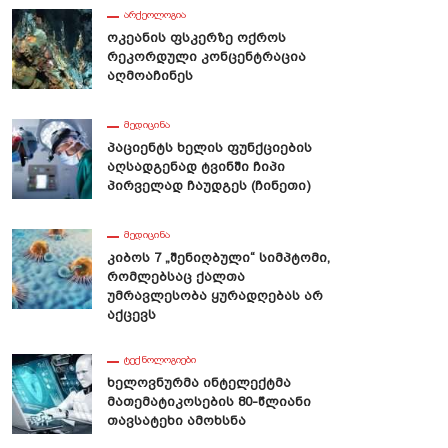
ᲐᲠᲥᲔᲝᲚᲝᲒᲘᲐ
Ოკეანის Ფსკერზე Ოქროს
Რეკორდული Კონცენტრაცია
Აღმოაჩინეს
ᲛᲔᲓᲘᲪᲘᲜᲐ
Პაციენტს Ხელის Ფუნქციების
Აღსადგენად Ტვინში Ჩიპი
Პირველად Ჩაუდგეს (ჩინეთი)
ᲛᲔᲓᲘᲪᲘᲜᲐ
Კიბოს 7 „შენიღბული“ Სიმპტომი,
Რომლებსაც Ქალთა
Უმრავლესობა Ყურადღებას Არ
Აქცევს
ᲢᲔᲥᲜᲝᲚᲝᲒᲘᲔᲑᲘ
Ხელოვნურმა Ინტელექტმა
Მათემატიკოსების 80-Წლიანი
Თავსატეხი Ამოხსნა