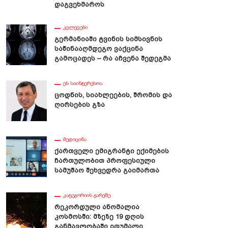
Დაგვეხმაროს
ᲙᲕᲚᲔᲕᲔᲑᲘ
Გერმანიაში Ტვინის Სიმსივნის
Საწინააღმდეგო Ვაქცინა
Გამოცადეს – Რა Აჩვენა Შედეგმა
ᲔᲡ ᲡᲐᲘᲜᲢᲔᲠᲔᲡᲝᲐ
Ცოდნის, Სიახლეების, Შრომის Და
Ღირსების Გზა
ᲛᲔᲓᲘᲪᲘᲜᲐ
Ქართველი Ემიგრანტი Ექიმების
Ჩართულობით Პროფესიული
Სამუშაო Შეხვედრა Გაიმართა
ᲙᲐᲢᲔᲒᲝᲠᲘᲘᲡ ᲒᲐᲠᲔᲨᲔ
Რეკორდული Ანომალია
Კოსმოსში: Მზეზე 19 Დღის
Განმავლობაში Იდუმალი