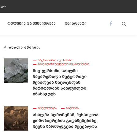
ᲣᲚᲘ
რელიგია და მეცნიერება
ემიგრანტი
ᲐᲮᲐᲚᲘ ᲐᲛᲑᲔᲑᲘ.
ᲐᲡᲢᲠᲝᲜᲝᲛᲘᲐ - ᲙᲝᲡᲛᲝᲡᲘ
ᲡᲐᲑᲣᲜᲔᲑᲘᲡᲛᲔᲢᲧᲕᲔᲚᲝ ᲛᲔᲪᲜᲘᲔᲠᲔᲑᲔᲑᲘ
Ნიუ-Ჯერსიში, Სახლში
Ჩავარდნილი Მეტეორიტი
Შეიძლება Სიცოცხლის
Წარმოშობის Საიდუმლოს
Ინახავდეს
ᲐᲠᲥᲔᲝᲚᲝᲒᲘᲐ
ᲘᲡᲢᲝᲠᲘᲐ
Ახალმა Აღმოჩენამ, Შესაძლოა,
Დინოზავრების Გადაშენებაზე
Ჩვენი Წარმოდგენა Შეცვალოს