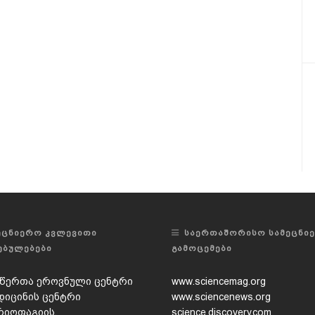
ᲔᲪᲜᲘᲔᲠᲝ ᲙᲕᲚᲔᲕᲘᲗᲘ
ᲡᲐᲔᲠᲗᲐᲨᲝᲠᲘᲡᲝ ᲡᲐᲛᲔᲪᲜᲘ
ᲔᲑᲣᲚᲔᲑᲔᲑᲘ
ᲒᲐᲛᲝᲪᲔᲛᲔᲑᲘ
წერთა ეროვნული ცენტრი
www.sciencemag.org
დიცინის ცენტრი
www.sciencenews.org
რიოფაგიის,
science.discovery.com