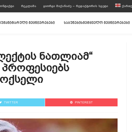
ᲝᲜᲢᲐᲥᲢᲘ
ᲠᲔᲙᲚᲐᲛᲐ
ᲒᲘᲝᲠᲒᲘ ᲛᲘᲥᲐᲜᲐᲫᲔ – ᲠᲔᲓᲐᲥᲢᲝᲠᲘᲡ ᲡᲕᲔᲢᲘ
ᲥᲐᲠᲗ
ჰუმანიტარული მეცნიერებები
საბუნებისმეტყველო მეცნიერებები
ლექტის Ნათლიამ“
 Პროფესიებს
როქსელი
TWITTER
PINTEREST