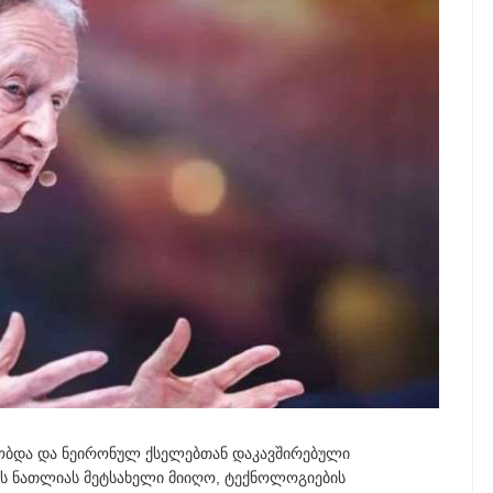
აობდა და ნეირონულ ქსელებთან დაკავშირებული
ს ნათლიას მეტსახელი მიიღო, ტექნოლოგიების