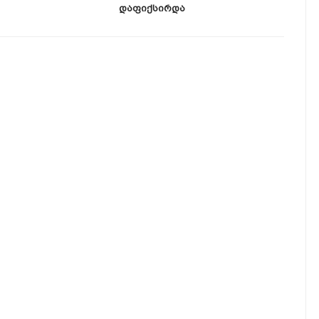
Დაფიქსირდა
Სცა