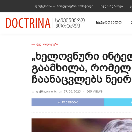
ᲓᲝᲥᲢᲠᲘᲜᲐ – ᲡᲐᲛᲔᲪᲜᲘᲔᲠᲝ ᲞᲝᲠᲢᲐᲚᲘ
ᲩᲕᲔᲜ ᲨᲔᲡᲐᲮᲔᲑ
Კ
საქართველო
ᲢᲔᲥᲜᲝᲚᲝᲒᲘᲔᲑᲘ
„ხელოვნური Ინტე
Გაამხილა, Რომელ
Ჩაანაცვლებს Ნეი
ᲢᲔᲥᲜᲝᲚᲝᲒᲘᲔᲑᲘ
565 VIEWS
on
27/06/2025
FACEBOOK