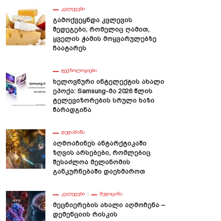
ᲙᲕᲚᲔᲕᲔᲑᲘ
Გამოქვეყნდა Კვლევის
Შედეგები, Რომელიც Ღამით,
Ყველის Ჭამის Მოყვარულებზე
Ჩაატარეს
ᲢᲔᲥᲜᲝᲚᲝᲒᲘᲔᲑᲘ
Ხელოვნური Ინტელექტის Ახალი
Ეპოქა: Samsung-Მა 2026 Წლის
Ტელევიზორების Სრული Ხაზი
Წარადგინა
ᲓᲔᲓᲐᲛᲘᲬᲐ
Აღმოაჩინეს Ანტარქტიკაში
Ზღვის Არსებები, Რომლებიც
Შესაძლოა Მელანომის
Განკურნებაში Დაეხმაროთ
ᲙᲕᲚᲔᲕᲔᲑᲘ
ᲛᲔᲓᲘᲪᲘᲜᲐ
baba-Ს Ხელოვნურმა
Ხელოვნური Ინტელექტი
Მეცნიერების Ახალი Აღმოჩენა –
ელექტმა Ტესტირების Დროს
Სახეების Გენერირებას Სულ
Დემენციის Რისკის
პტოვალუტის Მაინინგი
Უფრო Და Უფრო Ახერხებს —