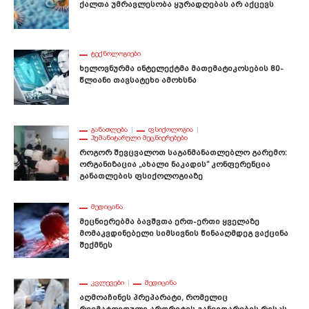
Ქალთა Უმრავლესობა Ყურადღებას Არ Აქცევს
ᲢᲔᲥᲜᲝᲚᲝᲒᲘᲔᲑᲘ
Ხელოვნურმა Ინტელექტმა Მათემატიკოსების 80-
Წლიანი Თავსატეხი Ამოხსნა
ᲒᲐᲜᲐᲗᲚᲔᲑᲐ
ᲤᲡᲘᲥᲝᲚᲝᲒᲘᲐ
ᲰᲣᲛᲐᲜᲘᲢᲐᲠᲣᲚᲘ ᲛᲔᲪᲜᲘᲔᲠᲔᲑᲔᲑᲘ
Როგორ Შევცვალოთ Საგანმანათლებლო Გარემო:
Ორგანიზაცია „ახალი Ნაკადის“ Კონფერენცია
Განათლების Ფსიქოლოგიაზე
ᲛᲔᲓᲘᲪᲘᲜᲐ
Მეცნიერებმა Ბავშვთა Ერთ-Ერთი Ყველაზე
Მომაკვდინებელი Სიმსივნის Წინააღმდეგ Ვაქცინა
Შექმნეს
ᲙᲕᲚᲔᲕᲔᲑᲘ
ᲛᲔᲓᲘᲪᲘᲜᲐ
Აღმოაჩინეს Პრეპარატი, Რომელიც
Რევმატოიდული Ართრიტის Განვითარების Რისკს