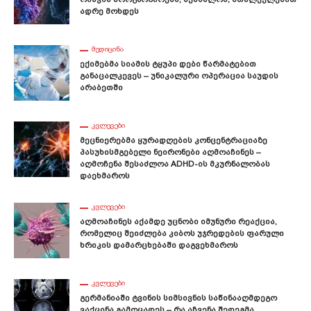
Ადრე Მოხდეს
ᲛᲔᲓᲘᲪᲘᲜᲐ
Ექიმებმა Სიამის Ტყუპი Დები Წარმატებით
Განაცალკევეს – Უნიკალური Ოპერაცია Საუდის
Არაბეთში
ᲙᲕᲚᲔᲕᲔᲑᲘ
Მეცნიერებმა Ყურადღების Კონცენტრაციაზე
Პასუხისმგებელი Ნეირონები Აღმოაჩინეს –
Აღმოჩენა Შესაძლოა ADHD-Ის Მკურნალობას
Დაეხმაროს
ᲙᲕᲚᲔᲕᲔᲑᲘ
Აღმოაჩინეს Აქამდე Უცნობი Იმუნური Რეაქცია,
Რომელიც Შეიძლება Კიბოს Უჯრედების Ფარული
Ხრიკის Დამარცხებაში Დაგვეხმაროს
ᲙᲕᲚᲔᲕᲔᲑᲘ
Გერმანიაში Ტვინის Სიმსივნის Საწინააღმდეგო
Ვაქცინა Გამოცადეს – Რა Აჩვენა Შედეგმა