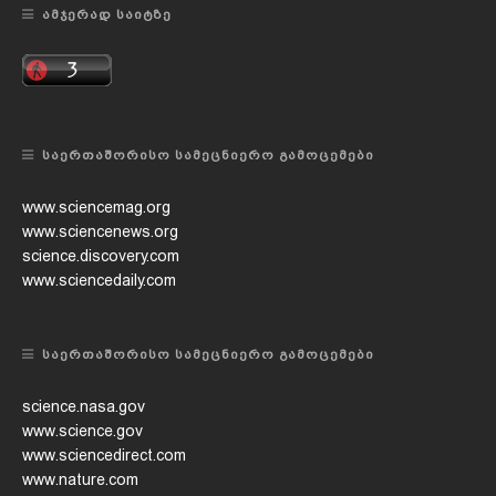
ᲐᲛᲯᲔᲠᲐᲓ ᲡᲐᲘᲢᲖᲔ
ᲡᲐᲔᲠᲗᲐᲨᲝᲠᲘᲡᲝ ᲡᲐᲛᲔᲪᲜᲘᲔᲠᲝ ᲒᲐᲛᲝᲪᲔᲛᲔᲑᲘ
www.sciencemag.org
www.sciencenews.org
science.discovery.com
www.sciencedaily.com
ᲡᲐᲔᲠᲗᲐᲨᲝᲠᲘᲡᲝ ᲡᲐᲛᲔᲪᲜᲘᲔᲠᲝ ᲒᲐᲛᲝᲪᲔᲛᲔᲑᲘ
science.nasa.gov
www.science.gov
www.sciencedirect.com
www.nature.com