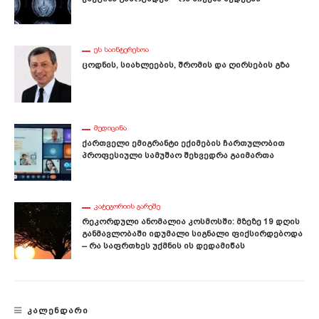
ᲔᲡ ᲡᲐᲘᲜᲢᲔᲠᲔᲡᲝᲐ
Ცოდნის, Სიახლეების, Შრომის Და Ღირსების Გზა
ᲛᲔᲓᲘᲪᲘᲜᲐ
Ქართველი Ემიგრანტი Ექიმების Ჩართულობით
Პროფესიული Სამუშაო Შეხვედრა Გაიმართა
ᲙᲐᲢᲔᲒᲝᲠᲘᲘᲡ ᲒᲐᲠᲔᲨᲔ
Რეკორდული Ანომალია Კოსმოსში: Მზეზე 19 Დღის
Განმავლობაში Იდუმალი Სიგნალი Ფიქსირდებოდა
– Რა Საფრთხეს Უქმნის Ის Დედამიწას
ᲙᲐᲚᲔᲜᲓᲐᲠᲘ