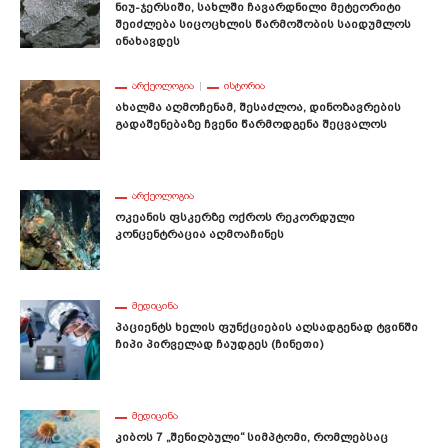
Ნიუ-Ჯერსიში, Სახლში Ჩავარდნილი Მეტეორიტი
Შეიძლება Სიცოცხლის Წარმოშობის Საიდუმლოს
Ინახავდეს
ᲐᲠᲥᲔᲝᲚᲝᲒᲘᲐ
ᲘᲡᲢᲝᲠᲘᲐ
Ახალმა Აღმოჩენამ, Შესაძლოა, Დინოზავრების
Გადაშენებაზე Ჩვენი Წარმოდგენა Შეცვალოს
ᲐᲠᲥᲔᲝᲚᲝᲒᲘᲐ
Ოკეანის Ფსკერზე Ოქროს Რეკორდული
Კონცენტრაცია Აღმოაჩინეს
ᲛᲔᲓᲘᲪᲘᲜᲐ
Პაციენტს Ხელის Ფუნქციების Აღსადგენად Ტვინში
Ჩიპი Პირველად Ჩაუდგეს (ჩინეთი)
ᲛᲔᲓᲘᲪᲘᲜᲐ
Კიბოს 7 „შენიღბული“ Სიმპტომი, Რომლებსაც