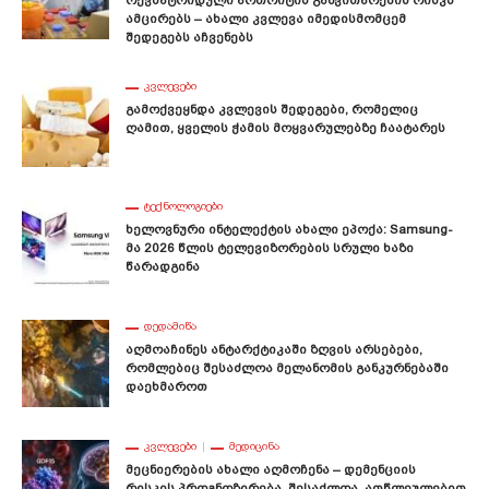
Ამცირებს – Ახალი Კვლევა Იმედისმომცემ
Შედეგებს Აჩვენებს
ᲙᲕᲚᲔᲕᲔᲑᲘ
Გამოქვეყნდა Კვლევის Შედეგები, Რომელიც
Ღამით, Ყველის Ჭამის Მოყვარულებზე Ჩაატარეს
ᲢᲔᲥᲜᲝᲚᲝᲒᲘᲔᲑᲘ
Ხელოვნური Ინტელექტის Ახალი Ეპოქა: Samsung-
Მა 2026 Წლის Ტელევიზორების Სრული Ხაზი
Წარადგინა
ᲓᲔᲓᲐᲛᲘᲬᲐ
Აღმოაჩინეს Ანტარქტიკაში Ზღვის Არსებები,
Რომლებიც Შესაძლოა Მელანომის Განკურნებაში
Დაეხმაროთ
ᲙᲕᲚᲔᲕᲔᲑᲘ
ᲛᲔᲓᲘᲪᲘᲜᲐ
Მეცნიერების Ახალი Აღმოჩენა – Დემენციის
Რისკის Პროგნოზირება, Შესაძლოა, Ათწლეულებით