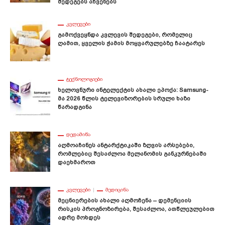
Შედეგებს Აჩვენებს
ᲙᲕᲚᲔᲕᲔᲑᲘ
Გამოქვეყნდა Კვლევის Შედეგები, Რომელიც
Ღამით, Ყველის Ჭამის Მოყვარულებზე Ჩაატარეს
ᲢᲔᲥᲜᲝᲚᲝᲒᲘᲔᲑᲘ
Ხელოვნური Ინტელექტის Ახალი Ეპოქა: Samsung-
Მა 2026 Წლის Ტელევიზორების Სრული Ხაზი
Წარადგინა
ᲓᲔᲓᲐᲛᲘᲬᲐ
Აღმოაჩინეს Ანტარქტიკაში Ზღვის Არსებები,
Რომლებიც Შესაძლოა Მელანომის Განკურნებაში
Დაეხმაროთ
ᲙᲕᲚᲔᲕᲔᲑᲘ
ᲛᲔᲓᲘᲪᲘᲜᲐ
Მეცნიერების Ახალი Აღმოჩენა – Დემენციის
Რისკის Პროგნოზირება, Შესაძლოა, Ათწლეულებით
Ადრე Მოხდეს