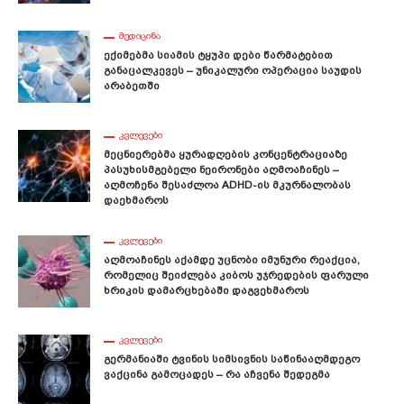
ᲛᲔᲓᲘᲪᲘᲜᲐ
Ექიმებმა Სიამის Ტყუპი Დები Წარმატებით
Განაცალკევეს – Უნიკალური Ოპერაცია Საუდის
Არაბეთში
ᲙᲕᲚᲔᲕᲔᲑᲘ
Მეცნიერებმა Ყურადღების Კონცენტრაციაზე
Პასუხისმგებელი Ნეირონები Აღმოაჩინეს –
Აღმოჩენა Შესაძლოა ADHD-Ის Მკურნალობას
Დაეხმაროს
ᲙᲕᲚᲔᲕᲔᲑᲘ
Აღმოაჩინეს Აქამდე Უცნობი Იმუნური Რეაქცია,
Რომელიც Შეიძლება Კიბოს Უჯრედების Ფარული
Ხრიკის Დამარცხებაში Დაგვეხმაროს
ᲙᲕᲚᲔᲕᲔᲑᲘ
Გერმანიაში Ტვინის Სიმსივნის Საწინააღმდეგო
Ვაქცინა Გამოცადეს – Რა Აჩვენა Შედეგმა