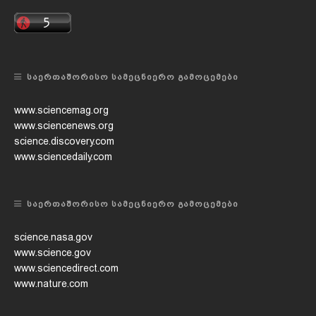
ᲡᲐᲔᲠᲗᲐᲨᲝᲠᲘᲡᲝ ᲡᲐᲛᲔᲪᲜᲘᲔᲠᲝ ᲒᲐᲛᲝᲪᲔᲛᲔᲑᲘ
www.sciencemag.org
www.sciencenews.org
science.discovery.com
www.sciencedaily.com
ᲡᲐᲔᲠᲗᲐᲨᲝᲠᲘᲡᲝ ᲡᲐᲛᲔᲪᲜᲘᲔᲠᲝ ᲒᲐᲛᲝᲪᲔᲛᲔᲑᲘ
science.nasa.gov
www.science.gov
www.sciencedirect.com
www.nature.com