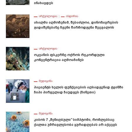
Ინახავდეს
ᲐᲠᲥᲔᲝᲚᲝᲒᲘᲐ
ᲘᲡᲢᲝᲠᲘᲐ
Ახალმა Აღმოჩენამ, Შესაძლოა, Დინოზავრების
Გადაშენებაზე Ჩვენი Წარმოდგენა Შეცვალოს
ᲐᲠᲥᲔᲝᲚᲝᲒᲘᲐ
Ოკეანის Ფსკერზე Ოქროს Რეკორდული
Კონცენტრაცია Აღმოაჩინეს
ᲛᲔᲓᲘᲪᲘᲜᲐ
Პაციენტს Ხელის Ფუნქციების Აღსადგენად Ტვინში
Ჩიპი Პირველად Ჩაუდგეს (ჩინეთი)
ᲛᲔᲓᲘᲪᲘᲜᲐ
Კიბოს 7 „შენიღბული“ Სიმპტომი, Რომლებსაც
Ქალთა Უმრავლესობა Ყურადღებას Არ Აქცევს