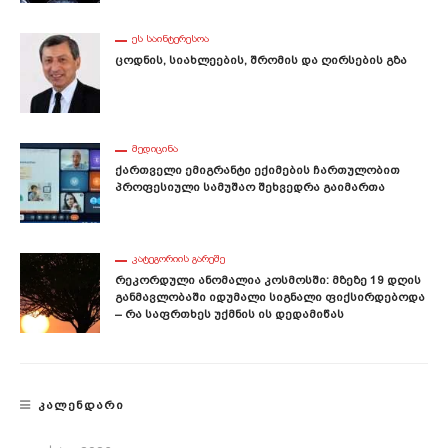
ᲔᲡ ᲡᲐᲘᲜᲢᲔᲠᲔᲡᲝᲐ
Ცოდნის, Სიახლეების, Შრომის Და Ღირსების Გზა
ᲛᲔᲓᲘᲪᲘᲜᲐ
Ქართველი Ემიგრანტი Ექიმების Ჩართულობით
Პროფესიული Სამუშაო Შეხვედრა Გაიმართა
ᲙᲐᲢᲔᲒᲝᲠᲘᲘᲡ ᲒᲐᲠᲔᲨᲔ
Რეკორდული Ანომალია Კოსმოსში: Მზეზე 19 Დღის
Განმავლობაში Იდუმალი Სიგნალი Ფიქსირდებოდა
– Რა Საფრთხეს Უქმნის Ის Დედამიწას
ᲙᲐᲚᲔᲜᲓᲐᲠᲘ