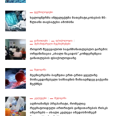
ᲢᲔᲥᲜᲝᲚᲝᲒᲘᲔᲑᲘ
Ხელოვნურმა Ინტელექტმა Მათემატიკოსების 80-
Წლიანი Თავსატეხი Ამოხსნა
ᲒᲐᲜᲐᲗᲚᲔᲑᲐ
ᲤᲡᲘᲥᲝᲚᲝᲒᲘᲐ
ᲰᲣᲛᲐᲜᲘᲢᲐᲠᲣᲚᲘ ᲛᲔᲪᲜᲘᲔᲠᲔᲑᲔᲑᲘ
Როგორ Შევცვალოთ Საგანმანათლებლო Გარემო:
Ორგანიზაცია „ახალი Ნაკადის“ Კონფერენცია
Განათლების Ფსიქოლოგიაზე
ᲛᲔᲓᲘᲪᲘᲜᲐ
Მეცნიერებმა Ბავშვთა Ერთ-Ერთი Ყველაზე
Მომაკვდინებელი Სიმსივნის Წინააღმდეგ Ვაქცინა
Შექმნეს
ᲙᲕᲚᲔᲕᲔᲑᲘ
ᲛᲔᲓᲘᲪᲘᲜᲐ
Აღმოაჩინეს Პრეპარატი, Რომელიც
Რევმატოიდული Ართრიტის Განვითარების Რისკს
Ამცირებს – Ახალი Კვლევა Იმედისმომცემ