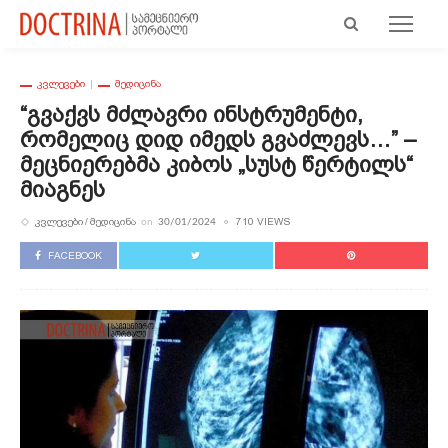
ᲙᲕᲚᲔᲕᲔᲑᲘ
ᲛᲔᲓᲘᲪᲘᲜᲐ
“გვაქვს Მძლავრი Ინსტრუმენტი,
Რომელიც Დიდ Იმედს Გვაძლევს…” –
Მეცნიერებმა Კიბოს „სუსტ Წერტილს“
Მიაგნეს
ᲙᲕᲚᲔᲕᲔᲑᲘ
ᲛᲔᲓᲘᲪᲘᲜᲐ
710 VIEWS
on
30/01/2024
FACEBOOK