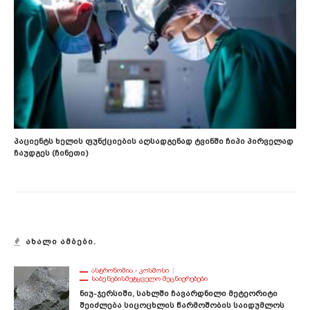
Პაციენტს Ხელის Ფუნქციების Აღსადგენად Ტვინში Ჩიპი Პირველად
Ჩაუდგეს (ჩინეთი)
ᲐᲮᲐᲚᲘ ᲐᲛᲑᲔᲑᲘ.
ᲐᲡᲢᲠᲝᲜᲝᲛᲘᲐ - ᲙᲝᲡᲛᲝᲡᲘ
ᲡᲐᲑᲣᲜᲔᲑᲘᲡᲛᲔᲢᲧᲕᲔᲚᲝ ᲛᲔᲪᲜᲘᲔᲠᲔᲑᲔᲑᲘ
Ნიუ-Ჯერსიში, Სახლში Ჩავარდნილი Მეტეორიტი
Შეიძლება Სიცოცხლის Წარმოშობის Საიდუმლოს