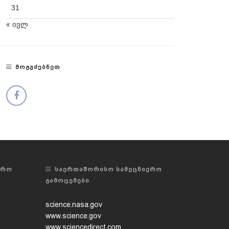
31
« ივლ
ᲛᲝᲒᲕᲫᲔᲑᲜᲔᲗ
ᲔᲠᲝ
ᲡᲐᲔᲠᲗᲐᲨᲝᲠᲘᲡᲝ ᲡᲐᲛᲔᲪᲜᲘᲔᲠᲝ
ᲒᲐᲛᲝᲪᲔᲛᲔᲑᲘ
science.nasa.gov
www.science.gov
www.sciencedirect.com