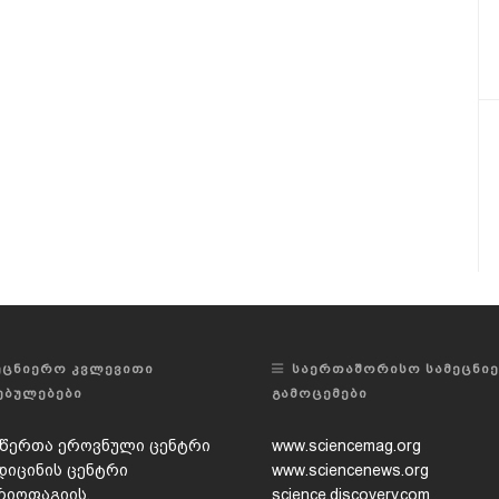
ᲔᲪᲜᲘᲔᲠᲝ ᲙᲕᲚᲔᲕᲘᲗᲘ
ᲡᲐᲔᲠᲗᲐᲨᲝᲠᲘᲡᲝ ᲡᲐᲛᲔᲪᲜᲘ
ᲔᲑᲣᲚᲔᲑᲔᲑᲘ
ᲒᲐᲛᲝᲪᲔᲛᲔᲑᲘ
წერთა ეროვნული ცენტრი
www.sciencemag.org
დიცინის ცენტრი
www.sciencenews.org
რიოფაგიის,
science.discovery.com