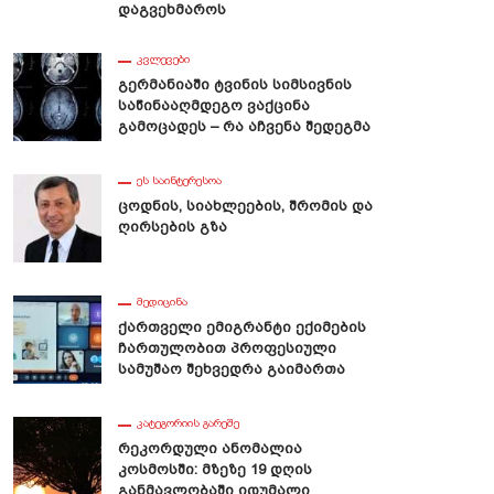
Დაგვეხმაროს
ᲙᲕᲚᲔᲕᲔᲑᲘ
Გერმანიაში Ტვინის Სიმსივნის
Საწინააღმდეგო Ვაქცინა
რიკულმა Კომპანიამ
Სამხრეთ Კორეაში Დინოზავრის
Გამოცადეს – Რა Აჩვენა Შედეგმა
ოვნური Კვერცხი Შექმნა,
Აქამდე Უცნობი Სახეობა
ლიდანაც Წიწილები
Აღმოაჩინეს
ოიჩეკა
ᲔᲡ ᲡᲐᲘᲜᲢᲔᲠᲔᲡᲝᲐ
Ცოდნის, Სიახლეების, Შრომის Და
Ღირსების Გზა
ᲛᲔᲓᲘᲪᲘᲜᲐ
Ქართველი Ემიგრანტი Ექიმების
Ჩართულობით Პროფესიული
Სამუშაო Შეხვედრა Გაიმართა
ᲙᲐᲢᲔᲒᲝᲠᲘᲘᲡ ᲒᲐᲠᲔᲨᲔ
Რეკორდული Ანომალია
Კოსმოსში: Მზეზე 19 Დღის
Განმავლობაში Იდუმალი