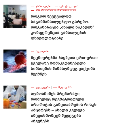
ᲒᲐᲜᲐᲗᲚᲔᲑᲐ
ᲤᲡᲘᲥᲝᲚᲝᲒᲘᲐ
ᲰᲣᲛᲐᲜᲘᲢᲐᲠᲣᲚᲘ ᲛᲔᲪᲜᲘᲔᲠᲔᲑᲔᲑᲘ
Როგორ Შევცვალოთ
Საგანმანათლებლო Გარემო:
Ორგანიზაცია „ახალი Ნაკადის“
Კონფერენცია Განათლების
Ფსიქოლოგიაზე
ᲛᲔᲓᲘᲪᲘᲜᲐ
Მეცნიერებმა Ბავშვთა Ერთ-Ერთი
Ყველაზე Მომაკვდინებელი
Სიმსივნის Წინააღმდეგ Ვაქცინა
Შექმნეს
ᲙᲕᲚᲔᲕᲔᲑᲘ
ᲛᲔᲓᲘᲪᲘᲜᲐ
Აღმოაჩინეს Პრეპარატი,
Რომელიც Რევმატოიდული
Ართრიტის Განვითარების Რისკს
Ამცირებს – Ახალი Კვლევა
Იმედისმომცემ Შედეგებს
Აჩვენებს