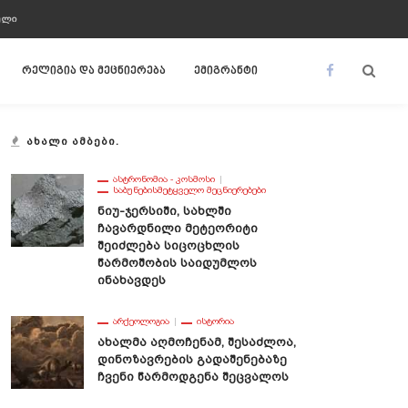
ᲣᲚᲘ
რელიგია და მეცნიერება
ემიგრანტი
ᲐᲮᲐᲚᲘ ᲐᲛᲑᲔᲑᲘ.
ᲐᲡᲢᲠᲝᲜᲝᲛᲘᲐ - ᲙᲝᲡᲛᲝᲡᲘ
ᲡᲐᲑᲣᲜᲔᲑᲘᲡᲛᲔᲢᲧᲕᲔᲚᲝ ᲛᲔᲪᲜᲘᲔᲠᲔᲑᲔᲑᲘ
Ნიუ-Ჯერსიში, Სახლში
Ჩავარდნილი Მეტეორიტი
Შეიძლება Სიცოცხლის
Წარმოშობის Საიდუმლოს
Ინახავდეს
ᲐᲠᲥᲔᲝᲚᲝᲒᲘᲐ
ᲘᲡᲢᲝᲠᲘᲐ
Ახალმა Აღმოჩენამ, Შესაძლოა,
Დინოზავრების Გადაშენებაზე
Ჩვენი Წარმოდგენა Შეცვალოს