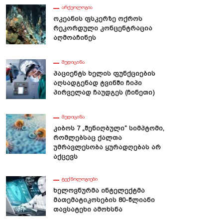
ᲐᲠᲥᲔᲝᲚᲝᲒᲘᲐ
Ოკეანის Ფსკერზე Ოქროს
Რეკორდული Კონცენტრაცია
Აღმოაჩინეს
ᲛᲔᲓᲘᲪᲘᲜᲐ
Პაციენტს Ხელის Ფუნქციების
Აღსადგენად Ტვინში Ჩიპი
Პირველად Ჩაუდგეს (ჩინეთი)
ᲛᲔᲓᲘᲪᲘᲜᲐ
Კიბოს 7 „შენიღბული“ Სიმპტომი,
Რომლებსაც Ქალთა
Უმრავლესობა Ყურადღებას Არ
Აქცევს
ᲢᲔᲥᲜᲝᲚᲝᲒᲘᲔᲑᲘ
Ხელოვნურმა Ინტელექტმა
Მათემატიკოსების 80-Წლიანი
Თავსატეხი Ამოხსნა