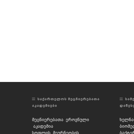
ᲡᲐᲥᲐᲠᲗᲔᲚᲝᲡ ᲛᲔᲪᲜᲘᲔᲠᲔᲑᲐᲗᲐ
ᲡᲐᲛ
ᲐᲙᲐᲓᲔᲛᲘᲔᲑᲘ
ᲓᲐᲬᲔᲡ
მეცნიერებათა ეროვნული
ხელნა
აკადემია
ბიომე
სოფლის მეურნეობის
ბაქტე