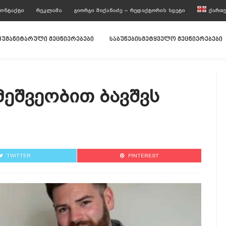
ᲝᲜᲢᲐᲥᲢᲘ
ᲠᲔᲙᲚᲐᲛᲐ
ᲒᲘᲝᲠᲒᲘ ᲛᲘᲥᲐᲜᲐᲫᲔ – ᲠᲔᲓᲐᲥᲢᲝᲠᲘᲡ ᲡᲕᲔᲢᲘ
ᲥᲐᲠᲗ
ჰუმანიტარული მეცნიერებები
საბუნებისმეტყველო მეცნიერებები
Მეშვეობით Ბავშვს
TWITTER
PINTEREST