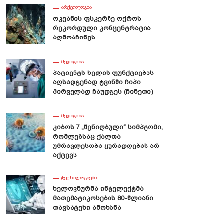
ᲐᲠᲥᲔᲝᲚᲝᲒᲘᲐ
Ოკეანის Ფსკერზე Ოქროს
Რეკორდული Კონცენტრაცია
Აღმოაჩინეს
ᲛᲔᲓᲘᲪᲘᲜᲐ
Პაციენტს Ხელის Ფუნქციების
Აღსადგენად Ტვინში Ჩიპი
Პირველად Ჩაუდგეს (ჩინეთი)
ᲛᲔᲓᲘᲪᲘᲜᲐ
Კიბოს 7 „შენიღბული“ Სიმპტომი,
Რომლებსაც Ქალთა
Უმრავლესობა Ყურადღებას Არ
Აქცევს
ᲢᲔᲥᲜᲝᲚᲝᲒᲘᲔᲑᲘ
Ხელოვნურმა Ინტელექტმა
Მათემატიკოსების 80-Წლიანი
Თავსატეხი Ამოხსნა