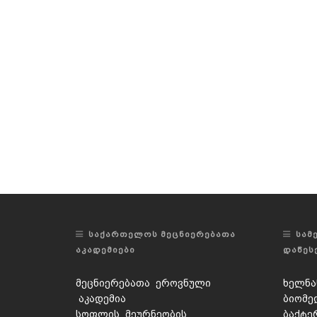
ᲡᲐᲥᲐᲠᲗᲔᲚᲝᲡ ᲛᲔᲪᲜᲘᲔᲠᲔᲑᲐᲗᲐ
ᲡᲐᲛ
ᲐᲙᲐᲓᲔᲛᲘᲔᲑᲘ
ᲓᲐᲬᲔᲡ
მეცნიერებათა ეროვნული
ხელნა
აკადემია
ბიომე
სოფლის მეურნეობის
ბაქტე