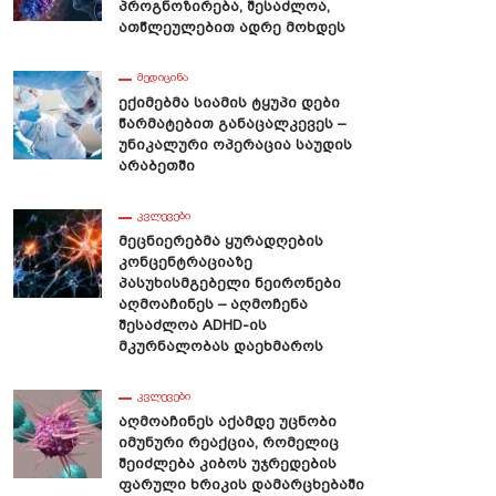
Პროგნოზირება, Შესაძლოა,
Ათწლეულებით Ადრე Მოხდეს
ᲛᲔᲓᲘᲪᲘᲜᲐ
მუნისთვის Მხედველობის
Ენერგეტიკული Სასმელების
Ექიმებმა Სიამის Ტყუპი Დები
ადგენად Ადამიანის
Სახიფათო Შემადგენლობა Და
Წარმატებით Განაცალკევეს –
ოვანი Უჯრედები Გამოიყენეს
Დიდი Რაოდენობით Მოხმარები
Უნიკალური Ოპერაცია Საუდის
Რისკები
Არაბეთში
ᲙᲕᲚᲔᲕᲔᲑᲘ
Მეცნიერებმა Ყურადღების
Კონცენტრაციაზე
Პასუხისმგებელი Ნეირონები
Აღმოაჩინეს – Აღმოჩენა
Შესაძლოა ADHD-Ის
Მკურნალობას Დაეხმაროს
ᲙᲕᲚᲔᲕᲔᲑᲘ
Აღმოაჩინეს Აქამდე Უცნობი
Იმუნური Რეაქცია, Რომელიც
Შეიძლება Კიბოს Უჯრედების
Ფარული Ხრიკის Დამარცხებაში