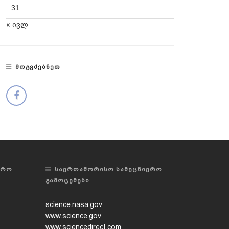
31
« ივლ
ᲛᲝᲒᲕᲫᲔᲑᲜᲔᲗ
ᲔᲠᲝ
ᲡᲐᲔᲠᲗᲐᲨᲝᲠᲘᲡᲝ ᲡᲐᲛᲔᲪᲜᲘᲔᲠᲝ
ᲒᲐᲛᲝᲪᲔᲛᲔᲑᲘ
science.nasa.gov
www.science.gov
www.sciencedirect.com