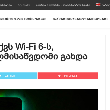
ᲝᲜᲢᲐᲥᲢᲘ
ᲠᲔᲙᲚᲐᲛᲐ
ᲒᲘᲝᲠᲒᲘ ᲛᲘᲥᲐᲜᲐᲫᲔ – ᲠᲔᲓᲐᲥᲢᲝᲠᲘᲡ ᲡᲕᲔᲢᲘ
ᲥᲐᲠᲗ
ჰუმანიტარული მეცნიერებები
საბუნებისმეტყველო მეცნიერებები
ს Wi-Fi 6-Ს,
ლმისაწვდომი Გახდა
TWITTER
PINTEREST