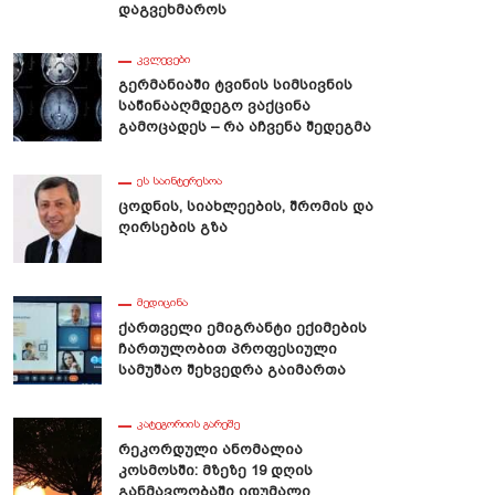
Დაგვეხმაროს
ᲙᲕᲚᲔᲕᲔᲑᲘ
Გერმანიაში Ტვინის Სიმსივნის
Საწინააღმდეგო Ვაქცინა
Გამოცადეს – Რა Აჩვენა Შედეგმა
ᲔᲡ ᲡᲐᲘᲜᲢᲔᲠᲔᲡᲝᲐ
Ცოდნის, Სიახლეების, Შრომის Და
Ღირსების Გზა
ᲛᲔᲓᲘᲪᲘᲜᲐ
Ქართველი Ემიგრანტი Ექიმების
Ჩართულობით Პროფესიული
Სამუშაო Შეხვედრა Გაიმართა
ᲙᲐᲢᲔᲒᲝᲠᲘᲘᲡ ᲒᲐᲠᲔᲨᲔ
Რეკორდული Ანომალია
Კოსმოსში: Მზეზე 19 Დღის
Განმავლობაში Იდუმალი