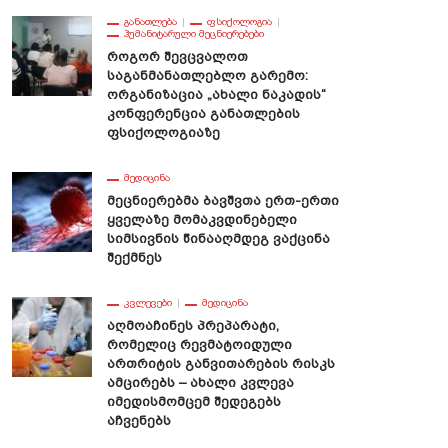
ᲒᲐᲜᲐᲗᲚᲔᲑᲐ
ᲤᲡᲘᲥᲝᲚᲝᲒᲘᲐ
ᲰᲣᲛᲐᲜᲘᲢᲐᲠᲣᲚᲘ ᲛᲔᲪᲜᲘᲔᲠᲔᲑᲔᲑᲘ
Როგორ Შევცვალოთ
Საგანმანათლებლო Გარემო:
Ორგანიზაცია „ახალი Ნაკადის“
Კონფერენცია Განათლების
Ფსიქოლოგიაზე
ᲛᲔᲓᲘᲪᲘᲜᲐ
Მეცნიერებმა Ბავშვთა Ერთ-Ერთი
Ყველაზე Მომაკვდინებელი
Სიმსივნის Წინააღმდეგ Ვაქცინა
Შექმნეს
ᲙᲕᲚᲔᲕᲔᲑᲘ
ᲛᲔᲓᲘᲪᲘᲜᲐ
Აღმოაჩინეს Პრეპარატი,
Რომელიც Რევმატოიდული
Ართრიტის Განვითარების Რისკს
Ამცირებს – Ახალი Კვლევა
Იმედისმომცემ Შედეგებს
Აჩვენებს