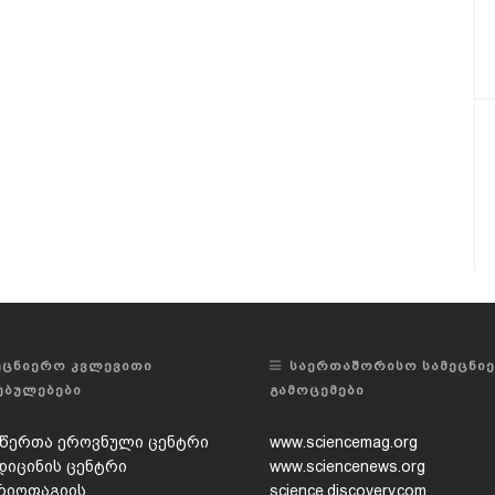
ᲔᲪᲜᲘᲔᲠᲝ ᲙᲕᲚᲔᲕᲘᲗᲘ
ᲡᲐᲔᲠᲗᲐᲨᲝᲠᲘᲡᲝ ᲡᲐᲛᲔᲪᲜᲘ
ᲔᲑᲣᲚᲔᲑᲔᲑᲘ
ᲒᲐᲛᲝᲪᲔᲛᲔᲑᲘ
წერთა ეროვნული ცენტრი
www.sciencemag.org
დიცინის ცენტრი
www.sciencenews.org
რიოფაგიის,
science.discovery.com