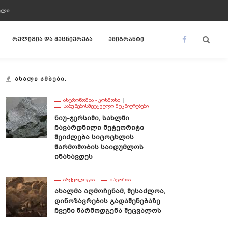
ᲣᲚᲘ
რელიგია და მეცნიერება
ემიგრანტი
ᲐᲮᲐᲚᲘ ᲐᲛᲑᲔᲑᲘ.
ᲐᲡᲢᲠᲝᲜᲝᲛᲘᲐ - ᲙᲝᲡᲛᲝᲡᲘ
ᲡᲐᲑᲣᲜᲔᲑᲘᲡᲛᲔᲢᲧᲕᲔᲚᲝ ᲛᲔᲪᲜᲘᲔᲠᲔᲑᲔᲑᲘ
Ნიუ-Ჯერსიში, Სახლში
Ჩავარდნილი Მეტეორიტი
Შეიძლება Სიცოცხლის
Წარმოშობის Საიდუმლოს
Ინახავდეს
ᲐᲠᲥᲔᲝᲚᲝᲒᲘᲐ
ᲘᲡᲢᲝᲠᲘᲐ
Ახალმა Აღმოჩენამ, Შესაძლოა,
Დინოზავრების Გადაშენებაზე
Ჩვენი Წარმოდგენა Შეცვალოს