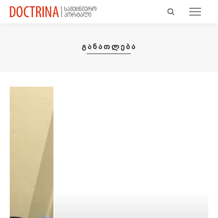
ᲒᲐᲜᲐᲗᲚᲔᲑᲐ