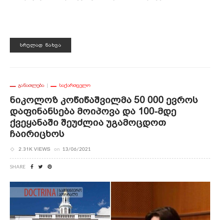
ᲡᲠᲣᲚᲐᲓ ᲜᲐᲮᲕᲐ
ᲒᲐᲜᲐᲗᲚᲔᲑᲐ
ᲡᲐᲥᲐᲠᲗᲕᲔᲚᲝ
Ნიკოლოზ Კოწიწაშვილმა 50 000 Ევროს
Დაფინანსება Მოიპოვა Და 100-Მდე
Ქვეყანაში Შეუძლია Უგამოცდოთ
Ჩაირიცხოს
2.31K VIEWS
on
13/06/2021
SHARE