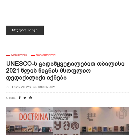
ᲡᲠᲣᲚᲐᲓ ᲜᲐᲮᲕᲐ
ᲒᲐᲜᲐᲗᲚᲔᲑᲐ
ᲡᲐᲥᲐᲠᲗᲕᲔᲚᲝ
UNESCO-Ს Გადაწყვეტილებით Თბილისი
2021 Წლის Წიგნის Მსოფლიო
Დედაქალაქი Იქნება
1.42K VIEWS
on
08/04/2021
SHARE