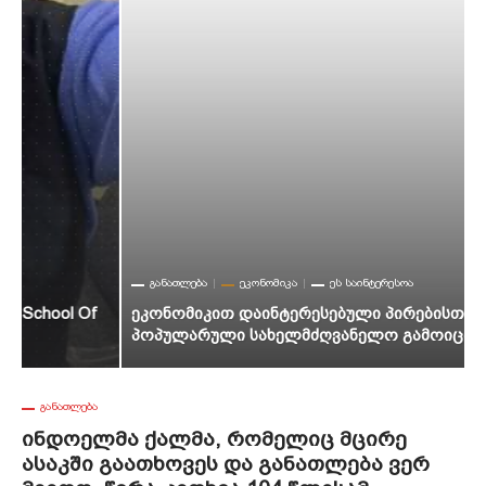
Დ
Ს
ᲒᲐᲜᲐᲗᲚᲔᲑᲐ
ᲔᲙᲝᲜᲝᲛᲘᲙᲐ
ᲔᲡ ᲡᲐᲘᲜᲢᲔᲠᲔᲡᲝᲐ
Ეკონომიკით Დაინტერესებული Პირებისთვის Ახალი
Პოპულარული Სახელმძღვანელო Გამოიცა
ᲒᲐᲜᲐᲗᲚᲔᲑᲐ
Ინდოელმა Ქალმა, Რომელიც Მცირე
Ასაკში Გაათხოვეს Და Განათლება Ვერ