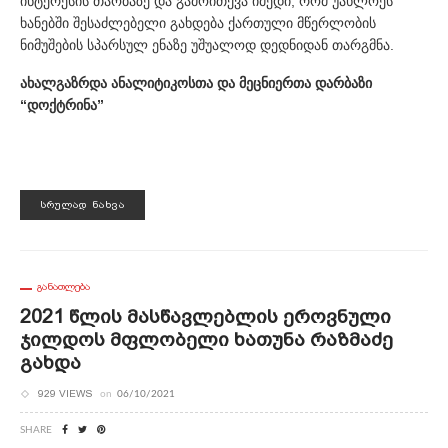
ინტერესის თაობაზე და გამოითქვა იმედი, რომ უახლოეს
ხანებში შესაძლებელი გახდება ქართული მწერლობის
ნიმუშების სპარსულ ენაზე უშუალოდ დედნიდან თარგმნა.
ახალგაზრდა ანალიტიკოსთა და მეცნიერთა დარბაზი
“დოქტრინა”
ᲡᲠᲣᲚᲐᲓ ᲜᲐᲮᲕᲐ
ᲒᲐᲜᲐᲗᲚᲔᲑᲐ
2021 Წლის Მასწავლებლის Ეროვნული
Ჯილდოს Მფლობელი Ხათუნა Რაზმაძე
Გახდა
929 VIEWS
on
06/10/2021
SHARE