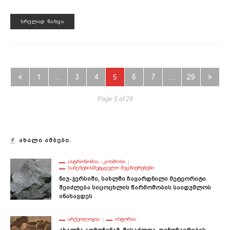
ᲡᲠᲣᲚᲐᲓ ᲜᲐᲮᲕᲐ
1
…
3
4
5
6
7
…
29
Page 5 of 29
ᲐᲮᲐᲚᲘ ᲐᲛᲑᲔᲑᲘ.
ᲐᲡᲢᲠᲝᲜᲝᲛᲘᲐ - ᲙᲝᲡᲛᲝᲡᲘ
ᲡᲐᲑᲣᲜᲔᲑᲘᲡᲛᲔᲢᲧᲕᲔᲚᲝ ᲛᲔᲪᲜᲘᲔᲠᲔᲑᲔᲑᲘ
Ნიუ-Ჯერსიში, Სახლში Ჩავარდნილი Მეტეორიტი
Შეიძლება Სიცოცხლის Წარმოშობის Საიდუმლოს
Ინახავდეს
ᲐᲠᲥᲔᲝᲚᲝᲒᲘᲐ
ᲘᲡᲢᲝᲠᲘᲐ