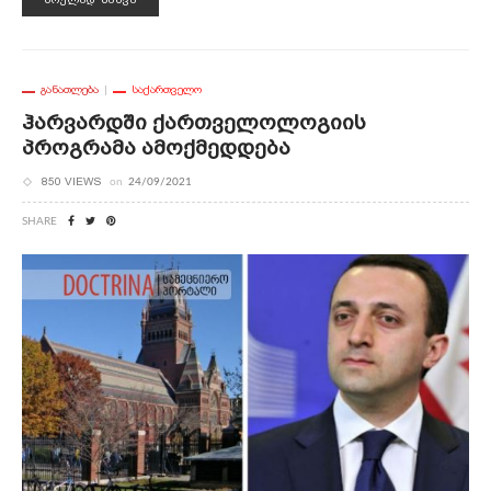
ᲒᲐᲜᲐᲗᲚᲔᲑᲐ
ᲡᲐᲥᲐᲠᲗᲕᲔᲚᲝ
Ჰარვარდში Ქართველოლოგიის
Პროგრამა Ამოქმედდება
850 VIEWS
on
24/09/2021
SHARE