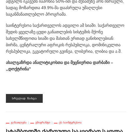
ადგილს იკავებს იაპონია 50%-ით და მესამეზე არს ისრაელი,
სადაც მოზარდთა 49.9%-მა დაასრულა უმაღლესი
საგანმანათლებლო პროგრამა.
საინტერესოა საქართველოს ადგილი ამ სიაში. საქართველო
შედის ყველაზე ცუდი განათლების სისტემის მქონე
სახელმწიფოთა სიაში და მასთან ერთად განიხილებიან:
ბირმა, ცენტრალური აფრიკის რესპუბლიკა, დომინიკელთა
რესპუბლიკა, ეკვატორული გვინეა, ლიბერია, ლიბია და ა.შ.
ახალგაზრდა ანალიტიკოსთა და მეცნიერთა დარბაზი –
,,დოქტრინა”
ᲡᲠᲣᲚᲐᲓ ᲜᲐᲮᲕᲐ
ᲒᲐᲜᲐᲗᲚᲔᲑᲐ
ᲔᲛᲘᲒᲠᲐᲜᲢᲘ
ᲔᲡ ᲡᲐᲘᲜᲢᲔᲠᲔᲡᲝᲐ
Სტამბოლში Ქართული Საკვირაო Სკოლა