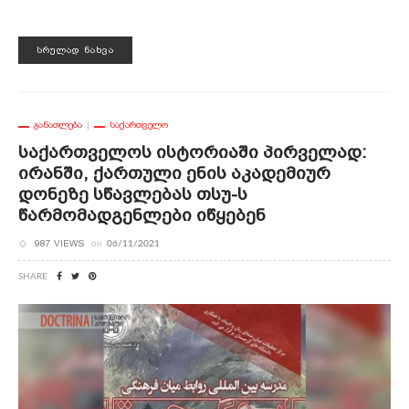
ᲡᲠᲣᲚᲐᲓ ᲜᲐᲮᲕᲐ
ᲒᲐᲜᲐᲗᲚᲔᲑᲐ
ᲡᲐᲥᲐᲠᲗᲕᲔᲚᲝ
Საქართველოს Ისტორიაში Პირველად:
Ირანში, Ქართული Ენის Აკადემიურ
Დონეზე Სწავლებას Თსუ-Ს
Წარმომადგენლები Იწყებენ
987 VIEWS
on
06/11/2021
SHARE