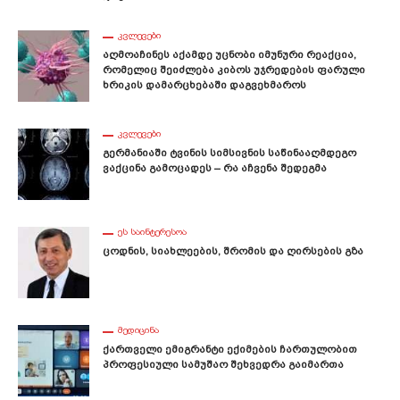
ᲙᲕᲚᲔᲕᲔᲑᲘ
Აღმოაჩინეს Აქამდე Უცნობი Იმუნური Რეაქცია,
Რომელიც Შეიძლება Კიბოს Უჯრედების Ფარული
Ხრიკის Დამარცხებაში Დაგვეხმაროს
ᲙᲕᲚᲔᲕᲔᲑᲘ
Გერმანიაში Ტვინის Სიმსივნის Საწინააღმდეგო
Ვაქცინა Გამოცადეს – Რა Აჩვენა Შედეგმა
ᲔᲡ ᲡᲐᲘᲜᲢᲔᲠᲔᲡᲝᲐ
Ცოდნის, Სიახლეების, Შრომის Და Ღირსების Გზა
ᲛᲔᲓᲘᲪᲘᲜᲐ
Ქართველი Ემიგრანტი Ექიმების Ჩართულობით
Პროფესიული Სამუშაო Შეხვედრა Გაიმართა