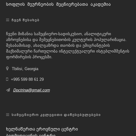
სოფლის მეურნეობის მეცნიერებათა აკადემია
ᲩᲕᲔᲜ ᲨᲔᲡᲐᲮᲔᲑ
ჩვენი მიზანია სამეცნიერო-სადისკუსიო, ანალიტიკური
აზროვნებისა და შემეცნებითობის კულტურის პოპულარიზაცია.
შესაბამისად, ახალგაზრდა თაობის და ემიგრანტების
მაქსიმალური ჩართულობა ინტელექტუალური ისტებლიშმენტის
ფორმირების პროცესში.
Tbilisi, Georgia
+995 599 88 61 29
Doctrina@gmail.com
ᲡᲐᲛᲔᲪᲜᲘᲔᲠᲝ ᲙᲕᲚᲔᲕᲘᲗᲘ ᲓᲐᲬᲔᲡᲔᲑᲣᲚᲔᲑᲔᲑᲘ
ხელნაწერთა ეროვნული ცენტრი
ბიომედიცინის ცენტრი