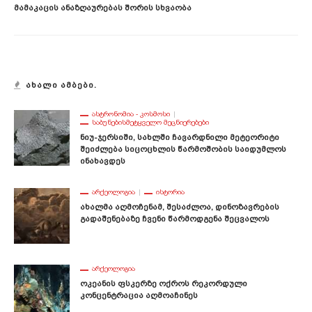
Მამაკაცის Ანაზღაურებას Შორის Სხვაობა
ᲐᲮᲐᲚᲘ ᲐᲛᲑᲔᲑᲘ.
ᲐᲡᲢᲠᲝᲜᲝᲛᲘᲐ - ᲙᲝᲡᲛᲝᲡᲘ
ᲡᲐᲑᲣᲜᲔᲑᲘᲡᲛᲔᲢᲧᲕᲔᲚᲝ ᲛᲔᲪᲜᲘᲔᲠᲔᲑᲔᲑᲘ
Ნიუ-Ჯერსიში, Სახლში Ჩავარდნილი Მეტეორიტი
Შეიძლება Სიცოცხლის Წარმოშობის Საიდუმლოს
Ინახავდეს
ᲐᲠᲥᲔᲝᲚᲝᲒᲘᲐ
ᲘᲡᲢᲝᲠᲘᲐ
Ახალმა Აღმოჩენამ, Შესაძლოა, Დინოზავრების
Გადაშენებაზე Ჩვენი Წარმოდგენა Შეცვალოს
ᲐᲠᲥᲔᲝᲚᲝᲒᲘᲐ
Ოკეანის Ფსკერზე Ოქროს Რეკორდული
Კონცენტრაცია Აღმოაჩინეს