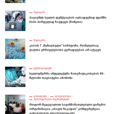
ᲛᲔᲓᲘᲪᲘᲜᲐ
Პაციენტს Ხელის Ფუნქციების Აღსადგენად Ტვინში
Ჩიპი Პირველად Ჩაუდგეს (ჩინეთი)
ᲛᲔᲓᲘᲪᲘᲜᲐ
Კიბოს 7 „შენიღბული“ Სიმპტომი, Რომლებსაც
Ქალთა Უმრავლესობა Ყურადღებას Არ Აქცევს
ᲢᲔᲥᲜᲝᲚᲝᲒᲘᲔᲑᲘ
Ხელოვნურმა Ინტელექტმა Მათემატიკოსების 80-
Წლიანი Თავსატეხი Ამოხსნა
ᲒᲐᲜᲐᲗᲚᲔᲑᲐ
ᲤᲡᲘᲥᲝᲚᲝᲒᲘᲐ
ᲰᲣᲛᲐᲜᲘᲢᲐᲠᲣᲚᲘ ᲛᲔᲪᲜᲘᲔᲠᲔᲑᲔᲑᲘ
Როგორ Შევცვალოთ Საგანმანათლებლო Გარემო:
Ორგანიზაცია „ახალი Ნაკადის“ Კონფერენცია
Განათლების Ფსიქოლოგიაზე