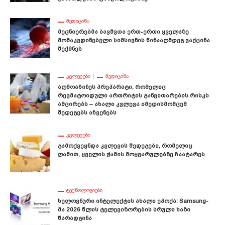
ᲛᲔᲓᲘᲪᲘᲜᲐ
Მეცნიერებმა Ბავშვთა Ერთ-Ერთი Ყველაზე
Მომაკვდინებელი Სიმსივნის Წინააღმდეგ Ვაქცინა
Შექმნეს
ᲙᲕᲚᲔᲕᲔᲑᲘ
ᲛᲔᲓᲘᲪᲘᲜᲐ
Აღმოაჩინეს Პრეპარატი, Რომელიც
Რევმატოიდული Ართრიტის Განვითარების Რისკს
Ამცირებს – Ახალი Კვლევა Იმედისმომცემ
Შედეგებს Აჩვენებს
ᲙᲕᲚᲔᲕᲔᲑᲘ
Გამოქვეყნდა Კვლევის Შედეგები, Რომელიც
Ღამით, Ყველის Ჭამის Მოყვარულებზე Ჩაატარეს
ᲢᲔᲥᲜᲝᲚᲝᲒᲘᲔᲑᲘ
Ხელოვნური Ინტელექტის Ახალი Ეპოქა: Samsung-
Მა 2026 Წლის Ტელევიზორების Სრული Ხაზი
Წარადგინა