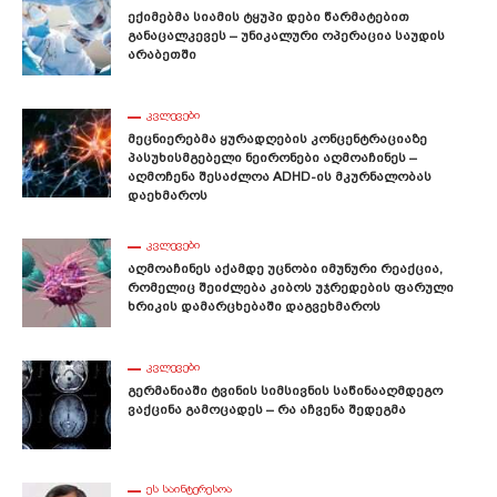
Ექიმებმა Სიამის Ტყუპი Დები Წარმატებით
Განაცალკევეს – Უნიკალური Ოპერაცია Საუდის
Არაბეთში
ᲙᲕᲚᲔᲕᲔᲑᲘ
Მეცნიერებმა Ყურადღების Კონცენტრაციაზე
Პასუხისმგებელი Ნეირონები Აღმოაჩინეს –
Აღმოჩენა Შესაძლოა ADHD-Ის Მკურნალობას
Დაეხმაროს
ᲙᲕᲚᲔᲕᲔᲑᲘ
Აღმოაჩინეს Აქამდე Უცნობი Იმუნური Რეაქცია,
Რომელიც Შეიძლება Კიბოს Უჯრედების Ფარული
Ხრიკის Დამარცხებაში Დაგვეხმაროს
ᲙᲕᲚᲔᲕᲔᲑᲘ
Გერმანიაში Ტვინის Სიმსივნის Საწინააღმდეგო
Ვაქცინა Გამოცადეს – Რა Აჩვენა Შედეგმა
ᲔᲡ ᲡᲐᲘᲜᲢᲔᲠᲔᲡᲝᲐ