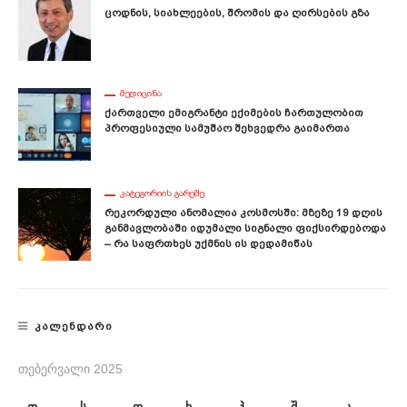
Ცოდნის, Სიახლეების, Შრომის Და Ღირსების Გზა
ᲛᲔᲓᲘᲪᲘᲜᲐ
Ქართველი Ემიგრანტი Ექიმების Ჩართულობით
Პროფესიული Სამუშაო Შეხვედრა Გაიმართა
ᲙᲐᲢᲔᲒᲝᲠᲘᲘᲡ ᲒᲐᲠᲔᲨᲔ
Რეკორდული Ანომალია Კოსმოსში: Მზეზე 19 Დღის
Განმავლობაში Იდუმალი Სიგნალი Ფიქსირდებოდა
– Რა Საფრთხეს Უქმნის Ის Დედამიწას
ᲙᲐᲚᲔᲜᲓᲐᲠᲘ
ᲗᲔᲑᲔᲠᲕᲐᲚᲘ 2025