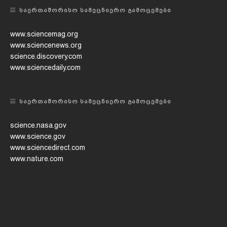
ᲡᲐᲔᲠᲗᲐᲨᲝᲠᲘᲡᲝ ᲡᲐᲛᲔᲪᲜᲘᲔᲠᲝ ᲒᲐᲛᲝᲪᲔᲛᲔᲑᲘ
www.sciencemag.org
www.sciencenews.org
science.discovery.com
www.sciencedaily.com
ᲡᲐᲔᲠᲗᲐᲨᲝᲠᲘᲡᲝ ᲡᲐᲛᲔᲪᲜᲘᲔᲠᲝ ᲒᲐᲛᲝᲪᲔᲛᲔᲑᲘ
science.nasa.gov
www.science.gov
www.sciencedirect.com
www.nature.com