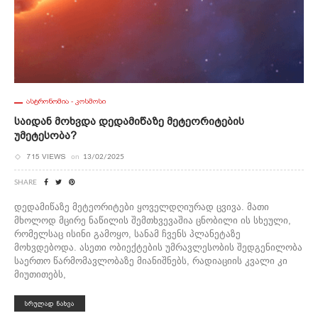
ᲐᲡᲢᲠᲝᲜᲝᲛᲘᲐ - ᲙᲝᲡᲛᲝᲡᲘ
Საიდან Მოხვდა Დედამიწაზე Მეტეორიტების
Უმეტესობა?
715 VIEWS
on
13/02/2025
SHARE
დედამიწაზე მეტეორიტები ყოველდღიურად ცვივა. მათი
მხოლოდ მცირე ნაწილის შემთხვევაშია ცნობილი ის სხეული,
რომელსაც ისინი გამოყო, სანამ ჩვენს პლანეტაზე
მოხვდებოდა. ასეთი ობიექტების უმრავლესობის შედგენილობა
საერთო წარმომავლობაზე მიანიშნებს, რადიაციის კვალი კი
მიუთითებს,
ᲡᲠᲣᲚᲐᲓ ᲜᲐᲮᲕᲐ