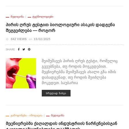
ᲛᲔᲓᲘᲪᲘᲜᲐ
ᲢᲔᲥᲜᲝᲚᲝᲒᲘᲔᲑᲘ
Პირის Ღრუს Ტესტით Ბიოლოგიური Ასაკის Დადგენა
Შეგვეძლება — Როგორ
642 VIEWS
on
13/02/2025
SHARE
შეიმუშავეს პირის ღრუს ტესტი, რომელიც
გვეუბნება, თუ როდის მოვკვდებით.
მეცნიერებმა შეიმუშავეს ახალი გზა იმის
დასადგენად, თუ როდის შეიძლება
მოკვდეთ. საუბარია
ᲡᲠᲣᲚᲐᲓ ᲜᲐᲮᲕᲐ
ᲒᲐᲛᲝᲒᲝᲜᲔᲑᲐ - ᲘᲜᲝᲕᲐᲪᲘᲐ
ᲛᲔᲓᲘᲪᲘᲜᲐ
Მეცნიერებმა Ქაღალდის Ინდუსტრიის Ნარჩენებისგან