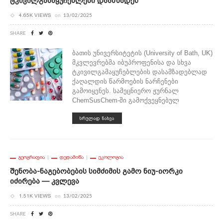
Ტკივილგამაყუჩებლები Დაამზადეს
4.65K VIEWS
on
13/02/2025
SHARE
ბათის უნივერსიტეტის (University of Bath, UK)
მკვლევრებმა იბუპროფენისა და სხვა
ტკივილგამაყუჩებლების დასამზადებლად
ქაღალდის წარმოების ნარჩენები
გამოიყენეს. სამეცნიერო ჟურნალ
ChemSusChem-ში გამოქვეყნებულ
ᲡᲠᲣᲚᲐᲓ ᲜᲐᲮᲕᲐ
ᲒᲔᲝᲒᲠᲐᲤᲘᲐ
ᲓᲔᲓᲐᲛᲘᲬᲐ
ᲔᲙᲝᲚᲝᲒᲘᲐ
Შენობა-Ნაგებობების Სიმძიმის Გამო Ნიუ-Იორკი
Იძირება — Კვლევა
1.51K VIEWS
on
13/02/2025
SHARE