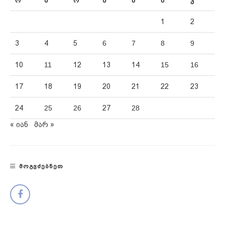
ო
ს
ო
ხ
პ
შ
კ
1
2
3
4
5
6
7
8
9
10
11
12
13
14
15
16
17
18
19
20
21
22
23
24
25
26
27
28
« იან
მარ »
ᲛᲝᲒᲕᲫᲔᲑᲜᲔᲗ