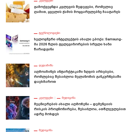
ᲙᲕᲚᲔᲕᲔᲑᲘ
Გამოქვეყნდა Კვლევის Შედეგები, Რომელიც
Ღამით, Ყველის Ჭამის Მოყვარულებზე Ჩაატარეს
ᲢᲔᲥᲜᲝᲚᲝᲒᲘᲔᲑᲘ
Ხელოვნური Ინტელექტის Ახალი Ეპოქა: Samsung-
Მა 2026 Წლის Ტელევიზორების Სრული Ხაზი
Წარადგინა
ᲓᲔᲓᲐᲛᲘᲬᲐ
Აღმოაჩინეს Ანტარქტიკაში Ზღვის Არსებები,
Რომლებიც Შესაძლოა Მელანომის Განკურნებაში
Დაეხმაროთ
ᲙᲕᲚᲔᲕᲔᲑᲘ
ᲛᲔᲓᲘᲪᲘᲜᲐ
Მეცნიერების Ახალი Აღმოჩენა – Დემენციის
Რისკის Პროგნოზირება, Შესაძლოა, Ათწლეულებით
Ადრე Მოხდეს
ᲛᲔᲓᲘᲪᲘᲜᲐ