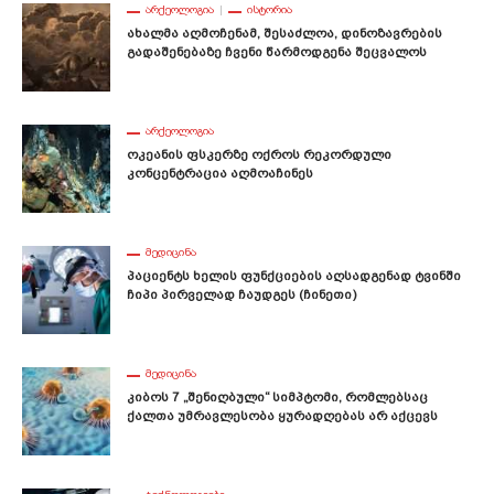
ᲐᲠᲥᲔᲝᲚᲝᲒᲘᲐ
ᲘᲡᲢᲝᲠᲘᲐ
Ახალმა Აღმოჩენამ, Შესაძლოა, Დინოზავრების
Გადაშენებაზე Ჩვენი Წარმოდგენა Შეცვალოს
ᲐᲠᲥᲔᲝᲚᲝᲒᲘᲐ
Ოკეანის Ფსკერზე Ოქროს Რეკორდული
Კონცენტრაცია Აღმოაჩინეს
ᲛᲔᲓᲘᲪᲘᲜᲐ
Პაციენტს Ხელის Ფუნქციების Აღსადგენად Ტვინში
Ჩიპი Პირველად Ჩაუდგეს (ჩინეთი)
ᲛᲔᲓᲘᲪᲘᲜᲐ
Კიბოს 7 „შენიღბული“ Სიმპტომი, Რომლებსაც
Ქალთა Უმრავლესობა Ყურადღებას Არ Აქცევს