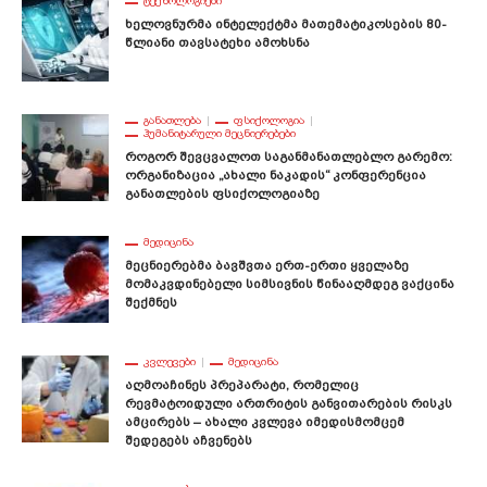
ᲢᲔᲥᲜᲝᲚᲝᲒᲘᲔᲑᲘ
Ხელოვნურმა Ინტელექტმა Მათემატიკოსების 80-
Წლიანი Თავსატეხი Ამოხსნა
ᲒᲐᲜᲐᲗᲚᲔᲑᲐ
ᲤᲡᲘᲥᲝᲚᲝᲒᲘᲐ
ᲰᲣᲛᲐᲜᲘᲢᲐᲠᲣᲚᲘ ᲛᲔᲪᲜᲘᲔᲠᲔᲑᲔᲑᲘ
Როგორ Შევცვალოთ Საგანმანათლებლო Გარემო:
Ორგანიზაცია „ახალი Ნაკადის“ Კონფერენცია
Განათლების Ფსიქოლოგიაზე
ᲛᲔᲓᲘᲪᲘᲜᲐ
Მეცნიერებმა Ბავშვთა Ერთ-Ერთი Ყველაზე
Მომაკვდინებელი Სიმსივნის Წინააღმდეგ Ვაქცინა
Შექმნეს
ᲙᲕᲚᲔᲕᲔᲑᲘ
ᲛᲔᲓᲘᲪᲘᲜᲐ
Აღმოაჩინეს Პრეპარატი, Რომელიც
Რევმატოიდული Ართრიტის Განვითარების Რისკს
Ამცირებს – Ახალი Კვლევა Იმედისმომცემ
Შედეგებს Აჩვენებს