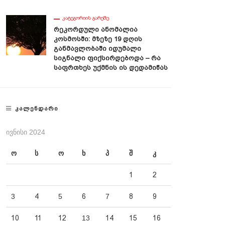
ᲙᲐᲢᲔᲒᲝᲠᲘᲘᲡ ᲒᲐᲠᲔᲨᲔ
Რეკორდული Ანომალია
Კოსმოსში: Მზეზე 19 Დღის
Განმავლობაში Იდუმალი
Სიგნალი Ფიქსირდებოდა – Რა
Საფრთხეს Უქმნის Ის Დედამიწას
ᲙᲐᲚᲔᲜᲓᲐᲠᲘ
ᲘᲕᲜᲘᲡᲘ 2024
ო
ს
ო
ხ
პ
შ
კ
1
2
3
4
5
6
7
8
9
10
11
12
13
14
15
16