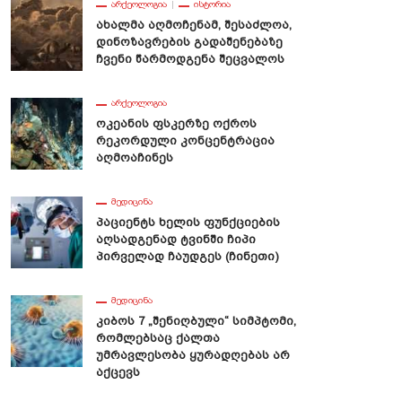
ᲐᲠᲥᲔᲝᲚᲝᲒᲘᲐ
ᲘᲡᲢᲝᲠᲘᲐ
Ახალმა Აღმოჩენამ, Შესაძლოა,
Დინოზავრების Გადაშენებაზე
Ჩვენი Წარმოდგენა Შეცვალოს
ᲐᲠᲥᲔᲝᲚᲝᲒᲘᲐ
Ოკეანის Ფსკერზე Ოქროს
Რეკორდული Კონცენტრაცია
Აღმოაჩინეს
ᲛᲔᲓᲘᲪᲘᲜᲐ
Პაციენტს Ხელის Ფუნქციების
Აღსადგენად Ტვინში Ჩიპი
Პირველად Ჩაუდგეს (ჩინეთი)
ᲛᲔᲓᲘᲪᲘᲜᲐ
Კიბოს 7 „შენიღბული“ Სიმპტომი,
Რომლებსაც Ქალთა
Უმრავლესობა Ყურადღებას Არ
Აქცევს