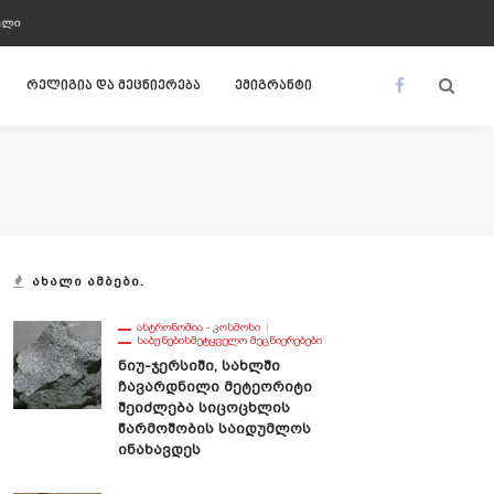
ᲣᲚᲘ
რელიგია და მეცნიერება
ემიგრანტი
ᲐᲮᲐᲚᲘ ᲐᲛᲑᲔᲑᲘ.
ᲐᲡᲢᲠᲝᲜᲝᲛᲘᲐ - ᲙᲝᲡᲛᲝᲡᲘ
ᲡᲐᲑᲣᲜᲔᲑᲘᲡᲛᲔᲢᲧᲕᲔᲚᲝ ᲛᲔᲪᲜᲘᲔᲠᲔᲑᲔᲑᲘ
Ნიუ-Ჯერსიში, Სახლში
Ჩავარდნილი Მეტეორიტი
Შეიძლება Სიცოცხლის
Წარმოშობის Საიდუმლოს
Ინახავდეს