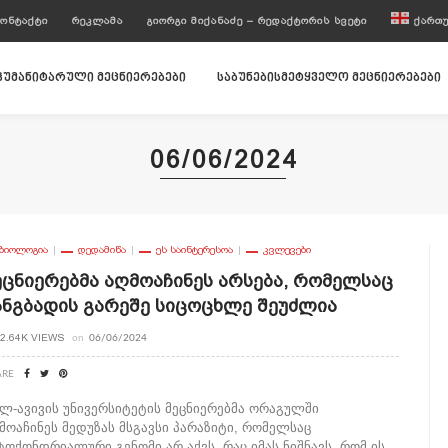
ᲝᲜᲢᲐᲥᲢᲘ
ᲠᲔᲙᲚᲐᲛᲐ
ᲒᲘᲝᲠᲒᲘ ᲛᲘᲥᲐᲜᲐᲫᲔ – ᲠᲔᲓᲐᲥᲢᲝᲠᲘᲡ ᲡᲕᲔᲢᲘ
ᲥᲐᲠᲗ
ჰუმანიტარული მეცნიერებები
საბუნებისმეტყველო მეცნიერებები
06/06/2024
ᲑᲘᲝᲚᲝᲒᲘᲐ
ᲓᲔᲓᲐᲛᲘᲬᲐ
ᲔᲡ ᲡᲐᲘᲜᲢᲔᲠᲔᲡᲝᲐ
ᲙᲕᲚᲔᲕᲔᲑᲘ
ეცნიერებმა Აღმოაჩინეს Არსება, Რომელსაც
ანგბადის Გარეშე Სიცოცხლე Შეუძლია
2.64K VIEWS
on
06/06/2024
ARE
ლ-ავივის უნივერსიტეტის მეცნიერებმა ორაგულში
მოაჩინეს მედუზას მსგავსი პარაზიტი, რომელსაც
ტოქონდრიალური გენომი არ აქვს, რაც იმას ნიშნავს, რომ ის