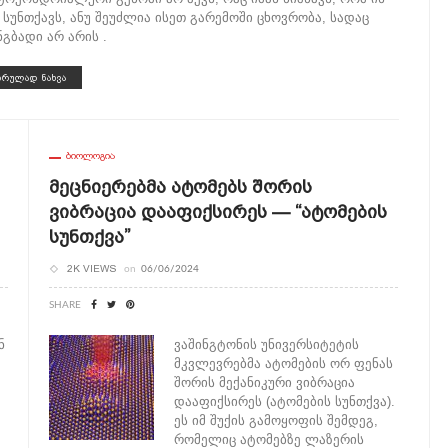
 სუნთქავს, ანუ შეუძლია ისეთ გარემოში ცხოვრობა, სადაც
ნგბადი არ არის .
ᲡᲠᲣᲚᲐᲓ ᲜᲐᲮᲕᲐ
ᲑᲘᲝᲚᲝᲒᲘᲐ
Მეცნიერებმა Ატომებს Შორის
Ვიბრაცია Დააფიქსირეს — “ატომების
Სუნთქვა”
2K VIEWS
on
06/06/2024
SHARE
ნ
ვაშინგტონის უნივერსიტეტის
მკვლევრებმა ატომების ორ ფენას
შორის მექანიკური ვიბრაცია
დააფიქსირეს (ატომების სუნთქვა).
ეს იმ შუქის გამოყოფის შემდეგ,
რომელიც ატომებზე ლაზერის