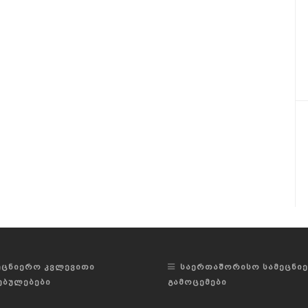
ᲔᲪᲜᲘᲔᲠᲝ ᲙᲕᲚᲔᲕᲘᲗᲘ
ᲡᲐᲔᲠᲗᲐᲨᲝᲠᲘᲡᲝ ᲡᲐᲛᲔᲪᲜᲘ
ᲔᲑᲣᲚᲔᲑᲔᲑᲘ
ᲒᲐᲛᲝᲪᲔᲛᲔᲑᲘ