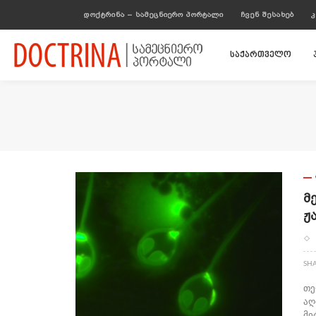
ᲓᲝᲥᲢᲠᲘᲜᲐ – ᲡᲐᲛᲔᲪᲜᲘᲔᲠᲝ ᲞᲝᲠᲢᲐᲚᲘ
ᲩᲕᲔᲜ ᲨᲔᲡᲐᲮᲔᲑ
Კ
საქართველო
Მ
Ჟ
SH
თე
აღ
მი