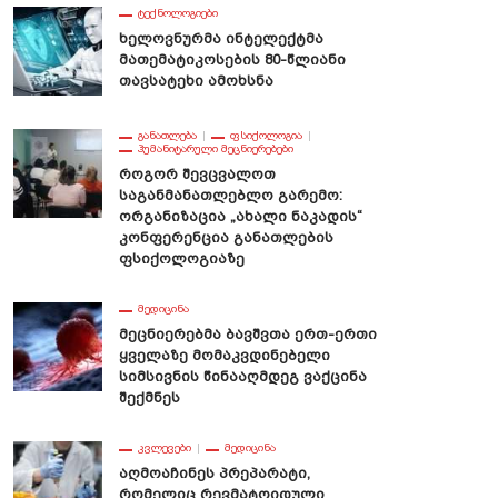
ᲢᲔᲥᲜᲝᲚᲝᲒᲘᲔᲑᲘ
Ხელოვნურმა Ინტელექტმა
Მათემატიკოსების 80-Წლიანი
Თავსატეხი Ამოხსნა
ᲒᲐᲜᲐᲗᲚᲔᲑᲐ
ᲤᲡᲘᲥᲝᲚᲝᲒᲘᲐ
ᲰᲣᲛᲐᲜᲘᲢᲐᲠᲣᲚᲘ ᲛᲔᲪᲜᲘᲔᲠᲔᲑᲔᲑᲘ
Როგორ Შევცვალოთ
Საგანმანათლებლო Გარემო:
Ორგანიზაცია „ახალი Ნაკადის“
Კონფერენცია Განათლების
Ფსიქოლოგიაზე
ᲛᲔᲓᲘᲪᲘᲜᲐ
Მეცნიერებმა Ბავშვთა Ერთ-Ერთი
Ყველაზე Მომაკვდინებელი
Სიმსივნის Წინააღმდეგ Ვაქცინა
Შექმნეს
ᲙᲕᲚᲔᲕᲔᲑᲘ
ᲛᲔᲓᲘᲪᲘᲜᲐ
Აღმოაჩინეს Პრეპარატი,
Რომელიც Რევმატოიდული