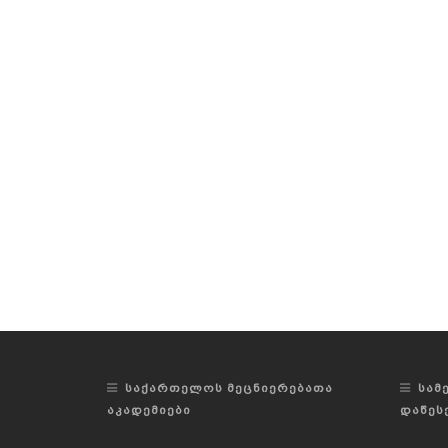
ᲡᲐᲥᲐᲠᲗᲔᲚᲝᲡ ᲛᲔᲪᲜᲘᲔᲠᲔᲑᲐᲗᲐ
ᲡᲐᲛ
ᲐᲙᲐᲓᲔᲛᲘᲔᲑᲘ
ᲓᲐᲬᲔᲡ