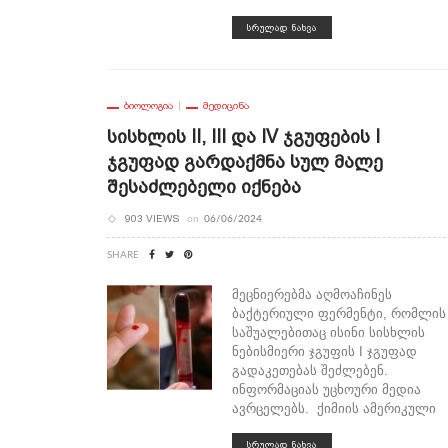
ᲡᲠᲣᲚᲐᲓ ᲜᲐᲮᲕᲐ
ᲑᲘᲝᲚᲝᲒᲘᲐ
ᲛᲔᲓᲘᲪᲘᲜᲐ
Სისხლის II, III Და IV Ჯგუფების I
Ჯგუფად Გარდაქმნა Სულ Მალე
Შესაძლებელი Იქნება
903 VIEWS
on
06/06/2024
SHARE
მეცნიერებმა აღმოაჩინეს
ბაქტერიული ფერმენტი, რომლის
საშუალებითაც ისინი სისხლის
ნებისმიერი ჯგუფის I ჯგუფად
გადაკეთებას შეძლებენ.
ინფორმაციას უცხოური მედია
ავრცელებს. ქიმიის ამერიკული
ᲡᲠᲣᲚᲐᲓ ᲜᲐᲮᲕᲐ