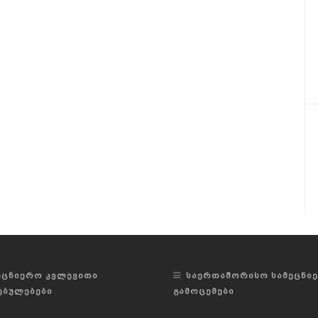
ᲔᲪᲜᲘᲔᲠᲝ ᲙᲕᲚᲔᲕᲘᲗᲘ
ᲡᲐᲔᲠᲗᲐᲨᲝᲠᲘᲡᲝ ᲡᲐᲛᲔᲪᲜᲘ
ᲔᲑᲣᲚᲔᲑᲔᲑᲘ
ᲒᲐᲛᲝᲪᲔᲛᲔᲑᲘ