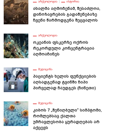
ᲐᲠᲥᲔᲝᲚᲝᲒᲘᲐ
ᲘᲡᲢᲝᲠᲘᲐ
Ახალმა Აღმოჩენამ, Შესაძლოა,
Დინოზავრების Გადაშენებაზე
Ჩვენი Წარმოდგენა Შეცვალოს
ᲐᲠᲥᲔᲝᲚᲝᲒᲘᲐ
Ოკეანის Ფსკერზე Ოქროს
Რეკორდული Კონცენტრაცია
Აღმოაჩინეს
ᲛᲔᲓᲘᲪᲘᲜᲐ
Პაციენტს Ხელის Ფუნქციების
Აღსადგენად Ტვინში Ჩიპი
Პირველად Ჩაუდგეს (ჩინეთი)
ᲛᲔᲓᲘᲪᲘᲜᲐ
Კიბოს 7 „შენიღბული“ Სიმპტომი,
Რომლებსაც Ქალთა
Უმრავლესობა Ყურადღებას Არ
Აქცევს