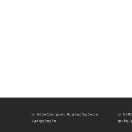
ᲡᲐᲥᲐᲠᲗᲔᲚᲝᲡ ᲛᲔᲪᲜᲘᲔᲠᲔᲑᲐᲗᲐ
ᲡᲐᲛ
ᲐᲙᲐᲓᲔᲛᲘᲔᲑᲘ
ᲓᲐᲬᲔᲡ