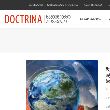
ᲓᲝᲥᲢᲠᲘᲜᲐ – ᲡᲐᲛᲔᲪᲜᲘᲔᲠᲝ ᲞᲝᲠᲢᲐᲚᲘ
ᲩᲕᲔᲜ ᲨᲔᲡᲐᲮᲔᲑ
Კ
საქართველო
Მ
Ა
Ბ
SH
ნა