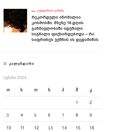
ᲙᲐᲢᲔᲒᲝᲠᲘᲘᲡ ᲒᲐᲠᲔᲨᲔ
Რეკორდული Ანომალია
Კოსმოსში: Მზეზე 19 Დღის
Განმავლობაში Იდუმალი
Სიგნალი Ფიქსირდებოდა – Რა
Საფრთხეს Უქმნის Ის Დედამიწას
ᲙᲐᲚᲔᲜᲓᲐᲠᲘ
ᲘᲕᲜᲘᲡᲘ 2024
ო
ს
ო
ხ
პ
შ
კ
1
2
3
4
5
6
7
8
9
10
11
12
13
14
15
16