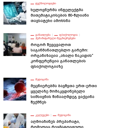
ᲢᲔᲥᲜᲝᲚᲝᲒᲘᲔᲑᲘ
Ხელოვნურმა Ინტელექტმა
Მათემატიკოსების 80-Წლიანი
Თავსატეხი Ამოხსნა
ᲒᲐᲜᲐᲗᲚᲔᲑᲐ
ᲤᲡᲘᲥᲝᲚᲝᲒᲘᲐ
ᲰᲣᲛᲐᲜᲘᲢᲐᲠᲣᲚᲘ ᲛᲔᲪᲜᲘᲔᲠᲔᲑᲔᲑᲘ
Როგორ Შევცვალოთ
Საგანმანათლებლო Გარემო:
Ორგანიზაცია „ახალი Ნაკადის“
Კონფერენცია Განათლების
Ფსიქოლოგიაზე
ᲛᲔᲓᲘᲪᲘᲜᲐ
Მეცნიერებმა Ბავშვთა Ერთ-Ერთი
Ყველაზე Მომაკვდინებელი
Სიმსივნის Წინააღმდეგ Ვაქცინა
Შექმნეს
ᲙᲕᲚᲔᲕᲔᲑᲘ
ᲛᲔᲓᲘᲪᲘᲜᲐ
Აღმოაჩინეს Პრეპარატი,
Რომელიც Რევმატოიდული