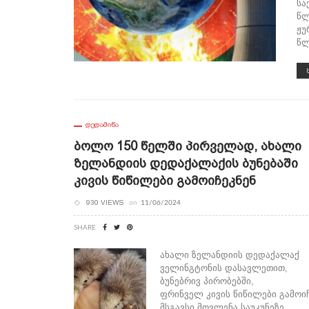
სა
წლ
ჟუ
წლ
ᲓᲔᲓᲐᲛᲘᲬᲐ
Ბოლო 150 Წელში Პირველად, Ახალი
Ზელანდიის Დედაქალაქის Ბუნებაში
Კივის Წიწილები Გამოიჩეკნენ
930 VIEWS
on
11/06/2024
SHARE
ახალი ზელანდიის დედაქალაქ
ველინგტონის დასავლეთით,
ბუნებრივ პირობებში,
ფრინველ კივის წიწილები გამოიჩ
მსგავსი მოვლენა საუკუნეზე