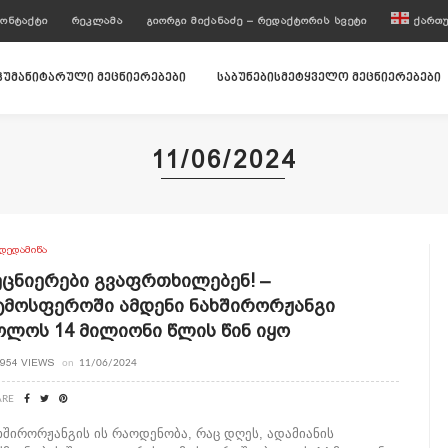
ᲝᲜᲢᲐᲥᲢᲘ
ᲠᲔᲙᲚᲐᲛᲐ
ᲒᲘᲝᲠᲒᲘ ᲛᲘᲥᲐᲜᲐᲫᲔ – ᲠᲔᲓᲐᲥᲢᲝᲠᲘᲡ ᲡᲕᲔᲢᲘ
ᲥᲐᲠᲗ
ჰუმანიტარული მეცნიერებები
საბუნებისმეტყველო მეცნიერებები
11/06/2024
ᲓᲔᲓᲐᲛᲘᲬᲐ
ეცნიერები Გვაფრთხილებენ! –
ტმოსფეროში Ამდენი Ნახშირორჟანგი
ოლოს 14 Მილიონი Წლის Წინ Იყო
954 VIEWS
on
11/06/2024
ARE
ხშირორჟანგის ის რაოდენობა, რაც დღეს, ადამიანის