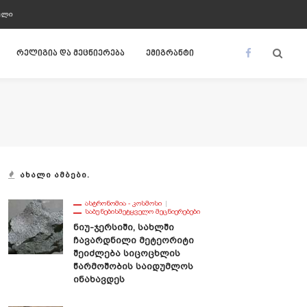
ᲣᲚᲘ
რელიგია და მეცნიერება
ემიგრანტი
ᲐᲮᲐᲚᲘ ᲐᲛᲑᲔᲑᲘ.
ᲐᲡᲢᲠᲝᲜᲝᲛᲘᲐ - ᲙᲝᲡᲛᲝᲡᲘ
ᲡᲐᲑᲣᲜᲔᲑᲘᲡᲛᲔᲢᲧᲕᲔᲚᲝ ᲛᲔᲪᲜᲘᲔᲠᲔᲑᲔᲑᲘ
Ნიუ-Ჯერსიში, Სახლში
Ჩავარდნილი Მეტეორიტი
Შეიძლება Სიცოცხლის
Წარმოშობის Საიდუმლოს
Ინახავდეს