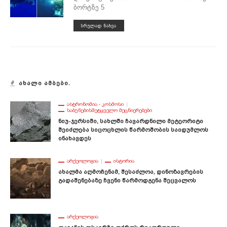
ბორტზე 5
ᲡᲠᲣᲚᲐᲓ ᲜᲐᲮᲕᲐ
ᲐᲮᲐᲚᲘ ᲐᲛᲑᲔᲑᲘ.
ᲐᲡᲢᲠᲝᲜᲝᲛᲘᲐ - ᲙᲝᲡᲛᲝᲡᲘ
ᲡᲐᲑᲣᲜᲔᲑᲘᲡᲛᲔᲢᲧᲕᲔᲚᲝ ᲛᲔᲪᲜᲘᲔᲠᲔᲑᲔᲑᲘ
Ნიუ-Ჯერსიში, Სახლში Ჩავარდნილი Მეტეორიტი
Შეიძლება Სიცოცხლის Წარმოშობის Საიდუმლოს
Ინახავდეს
ᲐᲠᲥᲔᲝᲚᲝᲒᲘᲐ
ᲘᲡᲢᲝᲠᲘᲐ
Ახალმა Აღმოჩენამ, Შესაძლოა, Დინოზავრების
Გადაშენებაზე Ჩვენი Წარმოდგენა Შეცვალოს
ᲐᲠᲥᲔᲝᲚᲝᲒᲘᲐ