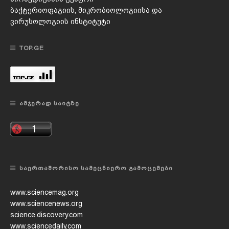
ბაქტერიოფაგიის, მიკრობიოლოგიისა და
ვირუსოლოგიის ინსტიტუტი
TOP.GE
ᲐᲛᲯᲔᲠᲐᲓ ᲡᲐᲘᲢᲖᲔ
ᲡᲐᲔᲠᲗᲐᲨᲝᲠᲘᲡᲝ ᲡᲐᲛᲔᲪᲜᲘᲔᲠᲝ ᲒᲐᲛᲝᲪᲔᲛᲔᲑᲘ
www.sciencemag.org
www.sciencenews.org
science.discovery.com
www.sciencedaily.com