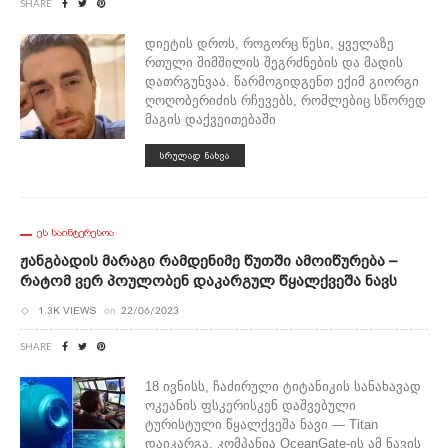
SHARE
დიეტის დროს, როგორც წესი, ყველაზე
რთული შიმშილის შეგრძნების და მადის
დათრგუნვაა. წარმოგიდგენთ ექიმ გიორგი
ღოღობერიძის რჩევებს, რომლებიც სწორედ
მაგის დაქვეითებაში
ᲡᲠᲣᲚᲐᲓ ᲜᲐᲮᲕᲐ
ᲔᲡ ᲡᲐᲘᲜᲢᲔᲠᲔᲡᲝᲐ
Ჟანგბადის Მარაგი Რამდენიმე Წუთში Ამოიწურება –
Რატომ Ვერ Პოულობენ Დაკარგულ Წყალქვეშა Ნავს
1.3K VIEWS
on
22/06/2023
SHARE
18 ივნისს, ჩაძირული ტიტანიკის სანახავად
ოკეანის ფსკერისკენ დაშვებული
ტურისტული წყალქვეშა ნავი — Titan
დაიკარგა. კომპანია OceanGate-ის ამ ნავის