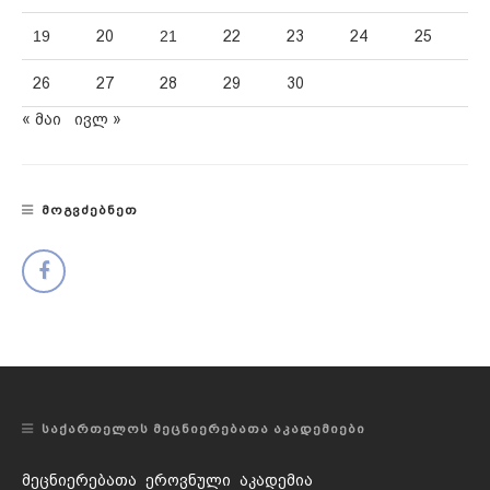
19
20
21
22
23
24
25
26
27
28
29
30
« მაი
ივლ »
ᲛᲝᲒᲕᲫᲔᲑᲜᲔᲗ
ᲡᲐᲥᲐᲠᲗᲔᲚᲝᲡ ᲛᲔᲪᲜᲘᲔᲠᲔᲑᲐᲗᲐ ᲐᲙᲐᲓᲔᲛᲘᲔᲑᲘ
მეცნიერებათა ეროვნული აკადემია