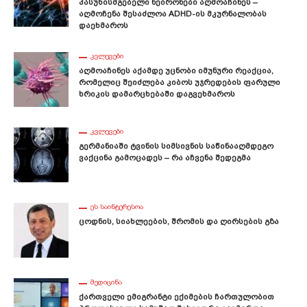
Პასუხისმგებელი Ნეირონები Აღმოაჩინეს –
Აღმოჩენა Შესაძლოა ADHD-Ის Მკურნალობას
Დაეხმაროს
ᲙᲕᲚᲔᲕᲔᲑᲘ
Აღმოაჩინეს Აქამდე Უცნობი Იმუნური Რეაქცია,
Რომელიც Შეიძლება Კიბოს Უჯრედების Ფარული
Ხრიკის Დამარცხებაში Დაგვეხმაროს
ᲙᲕᲚᲔᲕᲔᲑᲘ
Გერმანიაში Ტვინის Სიმსივნის Საწინააღმდეგო
Ვაქცინა Გამოცადეს – Რა Აჩვენა Შედეგმა
ᲔᲡ ᲡᲐᲘᲜᲢᲔᲠᲔᲡᲝᲐ
Ცოდნის, Სიახლეების, Შრომის Და Ღირსების Გზა
ᲛᲔᲓᲘᲪᲘᲜᲐ
Ქართველი Ემიგრანტი Ექიმების Ჩართულობით