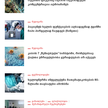
Ოკეანის Ფსკერზე Ოქროს Რეკორდული
Კონცენტრაცია Აღმოაჩინეს
ᲛᲔᲓᲘᲪᲘᲜᲐ
Პაციენტს Ხელის Ფუნქციების Აღსადგენად Ტვინში
Ჩიპი Პირველად Ჩაუდგეს (ჩინეთი)
ᲛᲔᲓᲘᲪᲘᲜᲐ
Კიბოს 7 „შენიღბული“ Სიმპტომი, Რომლებსაც
Ქალთა Უმრავლესობა Ყურადღებას Არ Აქცევს
ᲢᲔᲥᲜᲝᲚᲝᲒᲘᲔᲑᲘ
Ხელოვნურმა Ინტელექტმა Მათემატიკოსების 80-
Წლიანი Თავსატეხი Ამოხსნა
ᲒᲐᲜᲐᲗᲚᲔᲑᲐ
ᲤᲡᲘᲥᲝᲚᲝᲒᲘᲐ
ᲰᲣᲛᲐᲜᲘᲢᲐᲠᲣᲚᲘ ᲛᲔᲪᲜᲘᲔᲠᲔᲑᲔᲑᲘ