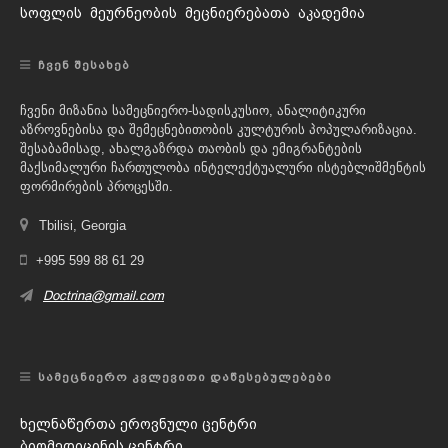
სოფლის მეურნეობის მეცნიერებათა აკადემია
ᲩᲕᲔᲜ ᲨᲔᲡᲐᲮᲔᲑ
ჩვენი მიზანია სამეცნიერო-სადისკუსიო, ანალიტიკური
აზროვნებისა და შემეცნებითობის კულტურის პოპულარიზაცია.
შესაბამისად, ახალგაზრდა თაობის და ემიგრანტების
მაქსიმალური ჩართულობა ინტელექტუალური ისტებლიშმენტის
ფორმირების პროცესში.
Tbilisi, Georgia
+995 599 88 61 29
Doctrina@gmail.com
ᲡᲐᲛᲔᲪᲜᲘᲔᲠᲝ ᲙᲕᲚᲔᲕᲘᲗᲘ ᲓᲐᲬᲔᲡᲔᲑᲣᲚᲔᲑᲔᲑᲘ
ხელნაწერთა ეროვნული ცენტრი
ბიომედიცინის ცენტრი