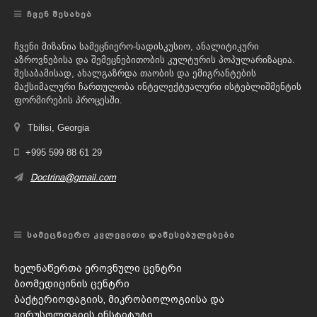
ᲩᲕᲔᲜ ᲨᲔᲡᲐᲮᲔᲑ
ჩვენი მიზანია სამეცნიერო-სადისკუსიო, ანალიტიკური
აზროვნებისა და შემეცნებითობის კულტურის პოპულარიზაცია.
შესაბამისად, ახალგაზრდა თაობის და ემიგრანტების
მაქსიმალური ჩართულობა ინტელექტუალური ისტებლიშმენტის
ფორმირების პროცესში.
Tbilisi, Georgia
+995 599 88 61 29
Doctrina@gmail.com
ᲡᲐᲛᲔᲪᲜᲘᲔᲠᲝ ᲙᲕᲚᲔᲕᲘᲗᲘ ᲓᲐᲬᲔᲡᲔᲑᲣᲚᲔᲑᲔᲑᲘ
ხელნაწერთა ეროვნული ცენტრი
ბიომედიცინის ცენტრი
ბაქტერიოფაგიის, მიკრობიოლოგიისა და
ვირუსოლოგიის ინსტიტუტი