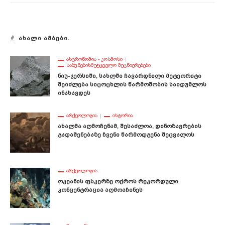
ᲐᲮᲐᲚᲘ ᲐᲛᲑᲔᲑᲘ.
ᲐᲡᲢᲠᲝᲜᲝᲛᲘᲐ - ᲙᲝᲡᲛᲝᲡᲘ
ᲡᲐᲑᲣᲜᲔᲑᲘᲡᲛᲔᲢᲧᲕᲔᲚᲝ ᲛᲔᲪᲜᲘᲔᲠᲔᲑᲔᲑᲘ
Ნიუ-Ჯერსიში, Სახლში Ჩავარდნილი Მეტეორიტი
Შეიძლება Სიცოცხლის Წარმოშობის Საიდუმლოს
Ინახავდეს
ᲐᲠᲥᲔᲝᲚᲝᲒᲘᲐ
ᲘᲡᲢᲝᲠᲘᲐ
Ახალმა Აღმოჩენამ, Შესაძლოა, Დინოზავრების
Გადაშენებაზე Ჩვენი Წარმოდგენა Შეცვალოს
ᲐᲠᲥᲔᲝᲚᲝᲒᲘᲐ
Ოკეანის Ფსკერზე Ოქროს Რეკორდული
Კონცენტრაცია Აღმოაჩინეს