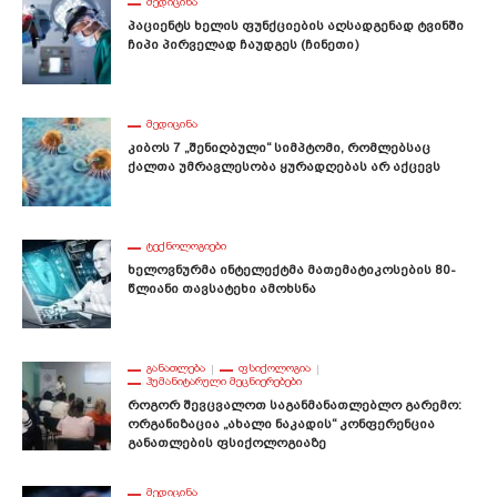
ᲛᲔᲓᲘᲪᲘᲜᲐ
Პაციენტს Ხელის Ფუნქციების Აღსადგენად Ტვინში
Ჩიპი Პირველად Ჩაუდგეს (ჩინეთი)
ᲛᲔᲓᲘᲪᲘᲜᲐ
Კიბოს 7 „შენიღბული“ Სიმპტომი, Რომლებსაც
Ქალთა Უმრავლესობა Ყურადღებას Არ Აქცევს
ᲢᲔᲥᲜᲝᲚᲝᲒᲘᲔᲑᲘ
Ხელოვნურმა Ინტელექტმა Მათემატიკოსების 80-
Წლიანი Თავსატეხი Ამოხსნა
ᲒᲐᲜᲐᲗᲚᲔᲑᲐ
ᲤᲡᲘᲥᲝᲚᲝᲒᲘᲐ
ᲰᲣᲛᲐᲜᲘᲢᲐᲠᲣᲚᲘ ᲛᲔᲪᲜᲘᲔᲠᲔᲑᲔᲑᲘ
Როგორ Შევცვალოთ Საგანმანათლებლო Გარემო:
Ორგანიზაცია „ახალი Ნაკადის“ Კონფერენცია
Განათლების Ფსიქოლოგიაზე
ᲛᲔᲓᲘᲪᲘᲜᲐ