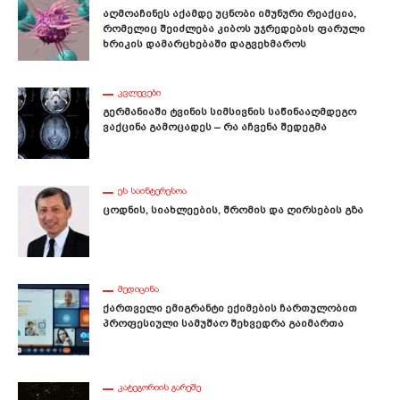
Აღმოაჩინეს Აქამდე Უცნობი Იმუნური Რეაქცია,
Რომელიც Შეიძლება Კიბოს Უჯრედების Ფარული
Ხრიკის Დამარცხებაში Დაგვეხმაროს
ᲙᲕᲚᲔᲕᲔᲑᲘ
Გერმანიაში Ტვინის Სიმსივნის Საწინააღმდეგო
Ვაქცინა Გამოცადეს – Რა Აჩვენა Შედეგმა
ᲔᲡ ᲡᲐᲘᲜᲢᲔᲠᲔᲡᲝᲐ
Ცოდნის, Სიახლეების, Შრომის Და Ღირსების Გზა
ᲛᲔᲓᲘᲪᲘᲜᲐ
Ქართველი Ემიგრანტი Ექიმების Ჩართულობით
Პროფესიული Სამუშაო Შეხვედრა Გაიმართა
ᲙᲐᲢᲔᲒᲝᲠᲘᲘᲡ ᲒᲐᲠᲔᲨᲔ