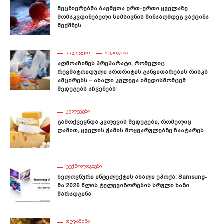
Მეცნიერებმა Ბავშვთა Ერთ-Ერთი Ყველაზე
Მომაკვდინებელი Სიმსივნის Წინააღმდეგ Ვაქცინა
Შექმნეს
ᲙᲕᲚᲔᲕᲔᲑᲘ
ᲛᲔᲓᲘᲪᲘᲜᲐ
Აღმოაჩინეს Პრეპარატი, Რომელიც
Რევმატოიდული Ართრიტის Განვითარების Რისკს
Ამცირებს – Ახალი Კვლევა Იმედისმომცემ
Შედეგებს Აჩვენებს
ᲙᲕᲚᲔᲕᲔᲑᲘ
Გამოქვეყნდა Კვლევის Შედეგები, Რომელიც
Ღამით, Ყველის Ჭამის Მოყვარულებზე Ჩაატარეს
ᲢᲔᲥᲜᲝᲚᲝᲒᲘᲔᲑᲘ
Ხელოვნური Ინტელექტის Ახალი Ეპოქა: Samsung-
Მა 2026 Წლის Ტელევიზორების Სრული Ხაზი
Წარადგინა
ᲓᲔᲓᲐᲛᲘᲬᲐ