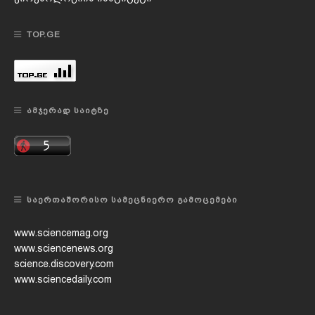
TOP.GE
ᲐᲛᲯᲔᲠᲐᲓ ᲡᲐᲘᲢᲖᲔ
ᲡᲐᲔᲠᲗᲐᲨᲝᲠᲘᲡᲝ ᲡᲐᲛᲔᲪᲜᲘᲔᲠᲝ ᲒᲐᲛᲝᲪᲔᲛᲔᲑᲘ
www.sciencemag.org
www.sciencenews.org
science.discovery.com
www.sciencedaily.com