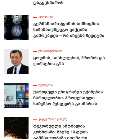
Დაგვეხმაროს
ᲙᲕᲚᲔᲕᲔᲑᲘ
Გერმანიაში Ტვინის Სიმსივნის
Საწინააღმდეგო Ვაქცინა
Გამოცადეს – Რა Აჩვენა Შედეგმა
ᲔᲡ ᲡᲐᲘᲜᲢᲔᲠᲔᲡᲝᲐ
Ცოდნის, Სიახლეების, Შრომის Და
Ღირსების Გზა
ᲛᲔᲓᲘᲪᲘᲜᲐ
Ქართველი Ემიგრანტი Ექიმების
Ჩართულობით Პროფესიული
Სამუშაო Შეხვედრა Გაიმართა
ᲙᲐᲢᲔᲒᲝᲠᲘᲘᲡ ᲒᲐᲠᲔᲨᲔ
Რეკორდული Ანომალია
Კოსმოსში: Მზეზე 19 Დღის
Განმავლობაში Იდუმალი