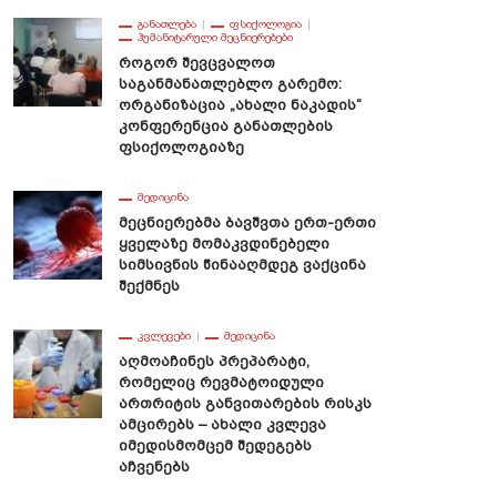
ᲒᲐᲜᲐᲗᲚᲔᲑᲐ
ᲤᲡᲘᲥᲝᲚᲝᲒᲘᲐ
ᲰᲣᲛᲐᲜᲘᲢᲐᲠᲣᲚᲘ ᲛᲔᲪᲜᲘᲔᲠᲔᲑᲔᲑᲘ
Როგორ Შევცვალოთ
Საგანმანათლებლო Გარემო:
Ორგანიზაცია „ახალი Ნაკადის“
Კონფერენცია Განათლების
Ფსიქოლოგიაზე
ᲛᲔᲓᲘᲪᲘᲜᲐ
Მეცნიერებმა Ბავშვთა Ერთ-Ერთი
Ყველაზე Მომაკვდინებელი
Სიმსივნის Წინააღმდეგ Ვაქცინა
Შექმნეს
ᲙᲕᲚᲔᲕᲔᲑᲘ
ᲛᲔᲓᲘᲪᲘᲜᲐ
Აღმოაჩინეს Პრეპარატი,
Რომელიც Რევმატოიდული
Ართრიტის Განვითარების Რისკს
Ამცირებს – Ახალი Კვლევა
Იმედისმომცემ Შედეგებს
Აჩვენებს