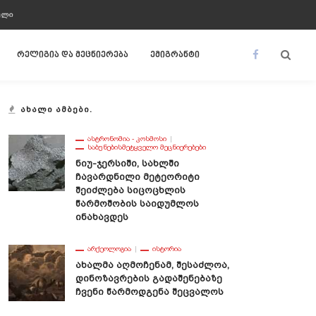
ᲣᲚᲘ
რელიგია და მეცნიერება
ემიგრანტი
ᲐᲮᲐᲚᲘ ᲐᲛᲑᲔᲑᲘ.
ᲐᲡᲢᲠᲝᲜᲝᲛᲘᲐ - ᲙᲝᲡᲛᲝᲡᲘ
ᲡᲐᲑᲣᲜᲔᲑᲘᲡᲛᲔᲢᲧᲕᲔᲚᲝ ᲛᲔᲪᲜᲘᲔᲠᲔᲑᲔᲑᲘ
Ნიუ-Ჯერსიში, Სახლში
Ჩავარდნილი Მეტეორიტი
Შეიძლება Სიცოცხლის
Წარმოშობის Საიდუმლოს
Ინახავდეს
ᲐᲠᲥᲔᲝᲚᲝᲒᲘᲐ
ᲘᲡᲢᲝᲠᲘᲐ
Ახალმა Აღმოჩენამ, Შესაძლოა,
Დინოზავრების Გადაშენებაზე
Ჩვენი Წარმოდგენა Შეცვალოს