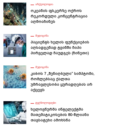
ᲐᲠᲥᲔᲝᲚᲝᲒᲘᲐ
Ოკეანის Ფსკერზე Ოქროს
Რეკორდული Კონცენტრაცია
Აღმოაჩინეს
ᲛᲔᲓᲘᲪᲘᲜᲐ
Პაციენტს Ხელის Ფუნქციების
Აღსადგენად Ტვინში Ჩიპი
Პირველად Ჩაუდგეს (ჩინეთი)
ᲛᲔᲓᲘᲪᲘᲜᲐ
Კიბოს 7 „შენიღბული“ Სიმპტომი,
Რომლებსაც Ქალთა
Უმრავლესობა Ყურადღებას Არ
Აქცევს
ᲢᲔᲥᲜᲝᲚᲝᲒᲘᲔᲑᲘ
Ხელოვნურმა Ინტელექტმა
Მათემატიკოსების 80-Წლიანი
Თავსატეხი Ამოხსნა