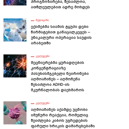
Პროგნოზირება, Შესაძლოა,
Ათწლეულებით Ადრე Მოხდეს
ᲛᲔᲓᲘᲪᲘᲜᲐ
Ექიმებმა Სიამის Ტყუპი Დები
Წარმატებით Განაცალკევეს –
Უნიკალური Ოპერაცია Საუდის
Არაბეთში
ᲙᲕᲚᲔᲕᲔᲑᲘ
Მეცნიერებმა Ყურადღების
Კონცენტრაციაზე
Პასუხისმგებელი Ნეირონები
Აღმოაჩინეს – Აღმოჩენა
Შესაძლოა ADHD-Ის
Მკურნალობას Დაეხმაროს
ბეთის Უდაბნო — Აფრიკისა
Რკინის Გულით 40 Წლის Კაცს
Აზიის Დამაკავშირებელი
Სიცოცხლე 100 Დღის Მანძილზე
ᲙᲕᲚᲔᲕᲔᲑᲘ
ისტორიული Ხიდი
Შეუნარჩუნეს
Აღმოაჩინეს Აქამდე Უცნობი
Იმუნური Რეაქცია, Რომელიც
Შეიძლება Კიბოს Უჯრედების
Ფარული Ხრიკის Დამარცხებაში