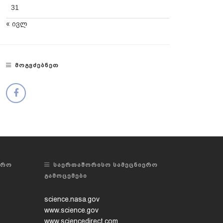
31
« ივლ
ᲛᲝᲒᲕᲫᲔᲑᲜᲔᲗ
ᲔᲠᲝ
ᲡᲐᲔᲠᲗᲐᲨᲝᲠᲘᲡᲝ ᲡᲐᲛᲔᲪᲜᲘᲔᲠᲝ
ᲒᲐᲛᲝᲪᲔᲛᲔᲑᲘ
science.nasa.gov
www.science.gov
www.sciencedirect.com