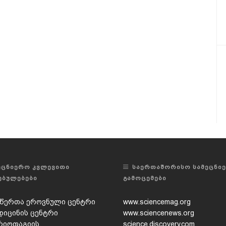
ᲔᲪᲜᲘᲔᲠᲝ ᲙᲕᲚᲔᲕᲘᲗᲘ
ᲡᲐᲔᲠᲗᲐᲨᲝᲠᲘᲡᲝ ᲡᲐᲛᲔᲪᲜᲘ
ᲔᲑᲣᲚᲔᲑᲔᲑᲘ
ᲒᲐᲛᲝᲪᲔᲛᲔᲑᲘ
წერთა ეროვნული ცენტრი
www.sciencemag.org
დიცინის ცენტრი
www.sciencenews.org
რიოფაგიის,
science.discovery.com