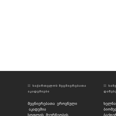
ᲡᲐᲥᲐᲠᲗᲔᲚᲝᲡ ᲛᲔᲪᲜᲘᲔᲠᲔᲑᲐᲗᲐ
ᲡᲐᲛ
ᲐᲙᲐᲓᲔᲛᲘᲔᲑᲘ
ᲓᲐᲬᲔᲡ
მეცნიერებათა ეროვნული
ხელნა
აკადემია
ბიომე
სოფლის მეურნეობის
ბაქტე