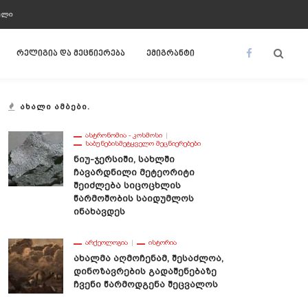
ᲣᲚᲘ
რელიგია და მეცნიერება
ემიგრანტი
ᲐᲮᲐᲚᲘ ᲐᲛᲑᲔᲑᲘ.
ᲐᲡᲢᲠᲝᲜᲝᲛᲘᲐ - ᲙᲝᲡᲛᲝᲡᲘ
ᲡᲐᲑᲣᲜᲔᲑᲘᲡᲛᲔᲢᲧᲕᲔᲚᲝ ᲛᲔᲪᲜᲘᲔᲠᲔᲑᲔᲑᲘ
Ნიუ-Ჯერსიში, Სახლში
Ჩავარდნილი Მეტეორიტი
Შეიძლება Სიცოცხლის
Წარმოშობის Საიდუმლოს
Ინახავდეს
ᲐᲠᲥᲔᲝᲚᲝᲒᲘᲐ
ᲘᲡᲢᲝᲠᲘᲐ
Ახალმა Აღმოჩენამ, Შესაძლოა,
Დინოზავრების Გადაშენებაზე
Ჩვენი Წარმოდგენა Შეცვალოს