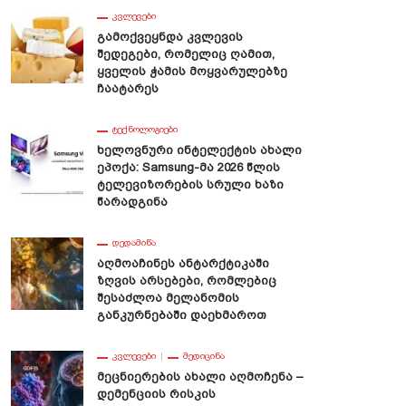
ᲙᲕᲚᲔᲕᲔᲑᲘ
Გამოქვეყნდა Კვლევის
Შედეგები, Რომელიც Ღამით,
Ყველის Ჭამის Მოყვარულებზე
Ჩაატარეს
ᲢᲔᲥᲜᲝᲚᲝᲒᲘᲔᲑᲘ
Ხელოვნური Ინტელექტის Ახალი
Ეპოქა: Samsung-Მა 2026 Წლის
Ტელევიზორების Სრული Ხაზი
Წარადგინა
ᲓᲔᲓᲐᲛᲘᲬᲐ
Უნდა Იცოდეს Მოყვარულმა
Დეპრესანტი, Როგორც
Აღმოაჩინეს Ანტარქტიკაში
ევზემ?
Აგრესიისა Და
Ზღვის Არსებები, Რომლებიც
Თვითმკვლელობის
Შესაძლოა Მელანომის
Მაპროვოცირებელი
Განკურნებაში Დაეხმაროთ
ᲙᲕᲚᲔᲕᲔᲑᲘ
ᲛᲔᲓᲘᲪᲘᲜᲐ
Მეცნიერების Ახალი Აღმოჩენა –
Დემენციის Რისკის