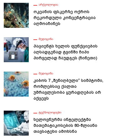
ᲐᲠᲥᲔᲝᲚᲝᲒᲘᲐ
Ოკეანის Ფსკერზე Ოქროს
Რეკორდული Კონცენტრაცია
Აღმოაჩინეს
ᲛᲔᲓᲘᲪᲘᲜᲐ
Პაციენტს Ხელის Ფუნქციების
Აღსადგენად Ტვინში Ჩიპი
Პირველად Ჩაუდგეს (ჩინეთი)
ᲛᲔᲓᲘᲪᲘᲜᲐ
Კიბოს 7 „შენიღბული“ Სიმპტომი,
Რომლებსაც Ქალთა
Უმრავლესობა Ყურადღებას Არ
Აქცევს
ᲢᲔᲥᲜᲝᲚᲝᲒᲘᲔᲑᲘ
Ხელოვნურმა Ინტელექტმა
Მათემატიკოსების 80-Წლიანი
Თავსატეხი Ამოხსნა