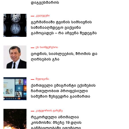
Დაგვეხმაროს
ᲙᲕᲚᲔᲕᲔᲑᲘ
Გერმანიაში Ტვინის Სიმსივნის
Საწინააღმდეგო Ვაქცინა
Გამოცადეს – Რა Აჩვენა Შედეგმა
ᲔᲡ ᲡᲐᲘᲜᲢᲔᲠᲔᲡᲝᲐ
Ცოდნის, Სიახლეების, Შრომის Და
Ღირსების Გზა
ᲛᲔᲓᲘᲪᲘᲜᲐ
Ქართველი Ემიგრანტი Ექიმების
Ჩართულობით Პროფესიული
Სამუშაო Შეხვედრა Გაიმართა
ᲙᲐᲢᲔᲒᲝᲠᲘᲘᲡ ᲒᲐᲠᲔᲨᲔ
Რეკორდული Ანომალია
Კოსმოსში: Მზეზე 19 Დღის
Განმავლობაში Იდუმალი