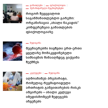
ᲒᲐᲜᲐᲗᲚᲔᲑᲐ
ᲤᲡᲘᲥᲝᲚᲝᲒᲘᲐ
ᲰᲣᲛᲐᲜᲘᲢᲐᲠᲣᲚᲘ ᲛᲔᲪᲜᲘᲔᲠᲔᲑᲔᲑᲘ
Როგორ Შევცვალოთ
Საგანმანათლებლო Გარემო:
Ორგანიზაცია „ახალი Ნაკადის“
Კონფერენცია Განათლების
Ფსიქოლოგიაზე
ᲛᲔᲓᲘᲪᲘᲜᲐ
Მეცნიერებმა Ბავშვთა Ერთ-Ერთი
Ყველაზე Მომაკვდინებელი
Სიმსივნის Წინააღმდეგ Ვაქცინა
Შექმნეს
ᲙᲕᲚᲔᲕᲔᲑᲘ
ᲛᲔᲓᲘᲪᲘᲜᲐ
Აღმოაჩინეს Პრეპარატი,
Რომელიც Რევმატოიდული
Ართრიტის Განვითარების Რისკს
Ამცირებს – Ახალი Კვლევა
Იმედისმომცემ Შედეგებს
Აჩვენებს