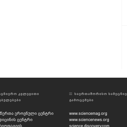
ᲔᲪᲜᲘᲔᲠᲝ ᲙᲕᲚᲔᲕᲘᲗᲘ
ᲡᲐᲔᲠᲗᲐᲨᲝᲠᲘᲡᲝ ᲡᲐᲛᲔᲪᲜᲘ
ᲔᲑᲣᲚᲔᲑᲔᲑᲘ
ᲒᲐᲛᲝᲪᲔᲛᲔᲑᲘ
წერთა ეროვნული ცენტრი
www.sciencemag.org
დიცინის ცენტრი
www.sciencenews.org
რიოფაგიის,
science.discovery.com