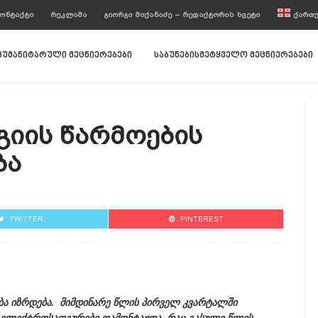
ᲝᲜᲢᲐᲥᲢᲘ
ᲠᲔᲙᲚᲐᲛᲐ
ᲒᲘᲝᲠᲒᲘ ᲛᲘᲥᲐᲜᲐᲫᲔ – ᲠᲔᲓᲐᲥᲢᲝᲠᲘᲡ ᲡᲕᲔᲢᲘ
ᲥᲐᲠᲗ
ჰუმანიტარული მეცნიერებები
საბუნებისმეტყველო მეცნიერებები
რგიის Წარმოების
ება
TWITTER
PINTEREST
ობა იზრდება. მიმდინარე წლის პირველ კვარტალში