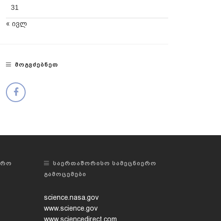
31
« ივლ
ᲛᲝᲒᲕᲫᲔᲑᲜᲔᲗ
ᲔᲠᲝ
ᲡᲐᲔᲠᲗᲐᲨᲝᲠᲘᲡᲝ ᲡᲐᲛᲔᲪᲜᲘᲔᲠᲝ
ᲒᲐᲛᲝᲪᲔᲛᲔᲑᲘ
science.nasa.gov
www.science.gov
www.sciencedirect.com