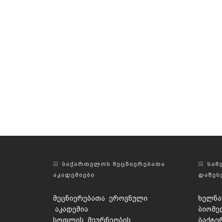
ᲡᲐᲥᲐᲠᲗᲔᲚᲝᲡ ᲛᲔᲪᲜᲘᲔᲠᲔᲑᲐᲗᲐ
ᲡᲐᲛ
ᲐᲙᲐᲓᲔᲛᲘᲔᲑᲘ
ᲓᲐᲬᲔᲡ
მეცნიერებათა ეროვნული
ხელნა
აკადემია
ბიომე
სოფლის მეურნეობის
ბაქტე