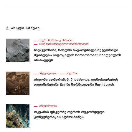
ᲐᲮᲐᲚᲘ ᲐᲛᲑᲔᲑᲘ.
ᲐᲡᲢᲠᲝᲜᲝᲛᲘᲐ - ᲙᲝᲡᲛᲝᲡᲘ
ᲡᲐᲑᲣᲜᲔᲑᲘᲡᲛᲔᲢᲧᲕᲔᲚᲝ ᲛᲔᲪᲜᲘᲔᲠᲔᲑᲔᲑᲘ
Ნიუ-Ჯერსიში, Სახლში Ჩავარდნილი Მეტეორიტი
Შეიძლება Სიცოცხლის Წარმოშობის Საიდუმლოს
Ინახავდეს
ᲐᲠᲥᲔᲝᲚᲝᲒᲘᲐ
ᲘᲡᲢᲝᲠᲘᲐ
Ახალმა Აღმოჩენამ, Შესაძლოა, Დინოზავრების
Გადაშენებაზე Ჩვენი Წარმოდგენა Შეცვალოს
ᲐᲠᲥᲔᲝᲚᲝᲒᲘᲐ
Ოკეანის Ფსკერზე Ოქროს Რეკორდული
Კონცენტრაცია Აღმოაჩინეს