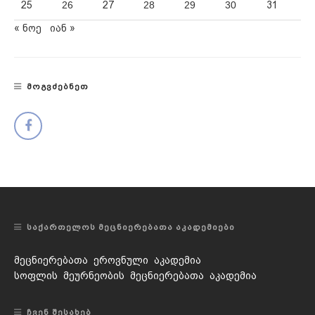
25
26
27
28
29
30
31
« ნოე
იან »
ᲛᲝᲒᲕᲫᲔᲑᲜᲔᲗ
ᲡᲐᲥᲐᲠᲗᲔᲚᲝᲡ ᲛᲔᲪᲜᲘᲔᲠᲔᲑᲐᲗᲐ ᲐᲙᲐᲓᲔᲛᲘᲔᲑᲘ
მეცნიერებათა ეროვნული აკადემია
სოფლის მეურნეობის მეცნიერებათა აკადემია
ᲩᲕᲔᲜ ᲨᲔᲡᲐᲮᲔᲑ