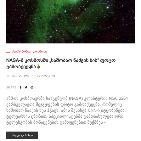
ᲐᲡᲢᲠᲝᲜᲝᲛᲘᲐ - ᲙᲝᲡᲛᲝᲡᲘ
NASA-Მ Კოსმოსში „საშობაო Ნაძვის Ხის“ Ფოტო
Გამოაქვეყნა
679 VIEWS
on
27/12/2023
SHARE
აშშ-ის კოსმოსურმა სააგენტომ (NASA) კლასტერის NGC 2264
ვარსკვლავთა შეჯგუფების ფოტო გამოაქვეყნა, რომელიც
საშობაო ნაძვის ხეს ჰგავს. ამის შესახებ CNN-ი იტყობინება.
ტელეარხის ცნობით, სპეციალისტებმა გამოსახულება ორი
ტელესკოპის მონაცემების გამოყენებით შექმნეს -
ᲡᲠᲣᲚᲐᲓ ᲜᲐᲮᲕᲐ