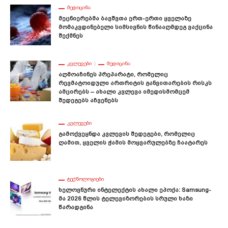
ᲛᲔᲓᲘᲪᲘᲜᲐ
Მეცნიერებმა Ბავშვთა Ერთ-Ერთი Ყველაზე
Მომაკვდინებელი Სიმსივნის Წინააღმდეგ Ვაქცინა
Შექმნეს
ᲙᲕᲚᲔᲕᲔᲑᲘ
ᲛᲔᲓᲘᲪᲘᲜᲐ
Აღმოაჩინეს Პრეპარატი, Რომელიც
Რევმატოიდული Ართრიტის Განვითარების Რისკს
Ამცირებს – Ახალი Კვლევა Იმედისმომცემ
Შედეგებს Აჩვენებს
ᲙᲕᲚᲔᲕᲔᲑᲘ
Გამოქვეყნდა Კვლევის Შედეგები, Რომელიც
Ღამით, Ყველის Ჭამის Მოყვარულებზე Ჩაატარეს
ᲢᲔᲥᲜᲝᲚᲝᲒᲘᲔᲑᲘ
Ხელოვნური Ინტელექტის Ახალი Ეპოქა: Samsung-
Მა 2026 Წლის Ტელევიზორების Სრული Ხაზი
Წარადგინა