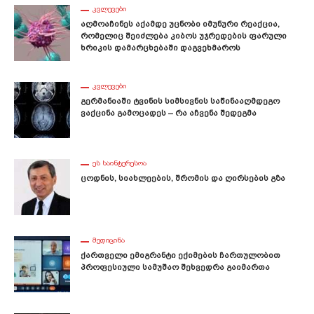
ᲙᲕᲚᲔᲕᲔᲑᲘ
Აღმოაჩინეს Აქამდე Უცნობი Იმუნური Რეაქცია,
Რომელიც Შეიძლება Კიბოს Უჯრედების Ფარული
Ხრიკის Დამარცხებაში Დაგვეხმაროს
ᲙᲕᲚᲔᲕᲔᲑᲘ
Გერმანიაში Ტვინის Სიმსივნის Საწინააღმდეგო
Ვაქცინა Გამოცადეს – Რა Აჩვენა Შედეგმა
ᲔᲡ ᲡᲐᲘᲜᲢᲔᲠᲔᲡᲝᲐ
Ცოდნის, Სიახლეების, Შრომის Და Ღირსების Გზა
ᲛᲔᲓᲘᲪᲘᲜᲐ
Ქართველი Ემიგრანტი Ექიმების Ჩართულობით
Პროფესიული Სამუშაო Შეხვედრა Გაიმართა