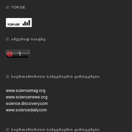
TOP.GE
ᲐᲛᲯᲔᲠᲐᲓ ᲡᲐᲘᲢᲖᲔ
ᲡᲐᲔᲠᲗᲐᲨᲝᲠᲘᲡᲝ ᲡᲐᲛᲔᲪᲜᲘᲔᲠᲝ ᲒᲐᲛᲝᲪᲔᲛᲔᲑᲘ
www.sciencemag.org
www.sciencenews.org
science.discovery.com
www.sciencedaily.com
ᲡᲐᲔᲠᲗᲐᲨᲝᲠᲘᲡᲝ ᲡᲐᲛᲔᲪᲜᲘᲔᲠᲝ ᲒᲐᲛᲝᲪᲔᲛᲔᲑᲘ