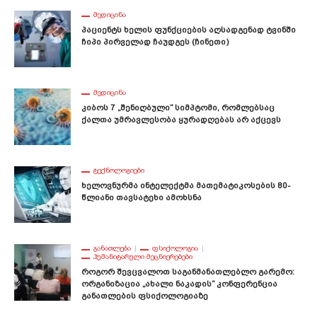
ᲛᲔᲓᲘᲪᲘᲜᲐ
Პაციენტს Ხელის Ფუნქციების Აღსადგენად Ტვინში
Ჩიპი Პირველად Ჩაუდგეს (ჩინეთი)
ᲛᲔᲓᲘᲪᲘᲜᲐ
Კიბოს 7 „შენიღბული“ Სიმპტომი, Რომლებსაც
Ქალთა Უმრავლესობა Ყურადღებას Არ Აქცევს
ᲢᲔᲥᲜᲝᲚᲝᲒᲘᲔᲑᲘ
Ხელოვნურმა Ინტელექტმა Მათემატიკოსების 80-
Წლიანი Თავსატეხი Ამოხსნა
ᲒᲐᲜᲐᲗᲚᲔᲑᲐ
ᲤᲡᲘᲥᲝᲚᲝᲒᲘᲐ
ᲰᲣᲛᲐᲜᲘᲢᲐᲠᲣᲚᲘ ᲛᲔᲪᲜᲘᲔᲠᲔᲑᲔᲑᲘ
Როგორ Შევცვალოთ Საგანმანათლებლო Გარემო:
Ორგანიზაცია „ახალი Ნაკადის“ Კონფერენცია
Განათლების Ფსიქოლოგიაზე