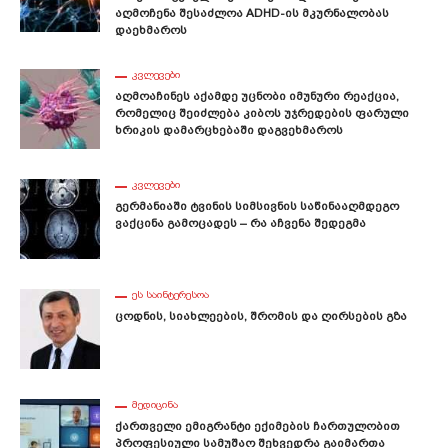
Აღმოჩენა Შესაძლოა ADHD-Ის Მკურნალობას
Დაეხმაროს
ᲙᲕᲚᲔᲕᲔᲑᲘ
Აღმოაჩინეს Აქამდე Უცნობი Იმუნური Რეაქცია,
Რომელიც Შეიძლება Კიბოს Უჯრედების Ფარული
Ხრიკის Დამარცხებაში Დაგვეხმაროს
ᲙᲕᲚᲔᲕᲔᲑᲘ
Გერმანიაში Ტვინის Სიმსივნის Საწინააღმდეგო
Ვაქცინა Გამოცადეს – Რა Აჩვენა Შედეგმა
ᲔᲡ ᲡᲐᲘᲜᲢᲔᲠᲔᲡᲝᲐ
Ცოდნის, Სიახლეების, Შრომის Და Ღირსების Გზა
ᲛᲔᲓᲘᲪᲘᲜᲐ
Ქართველი Ემიგრანტი Ექიმების Ჩართულობით
Პროფესიული Სამუშაო Შეხვედრა Გაიმართა