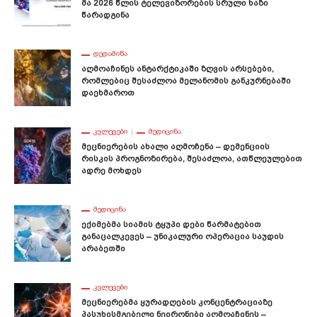
Მა 2026 Წლის Ტელევიზორების Სრული Ხაზი
Წარადგინა
ᲓᲔᲓᲐᲛᲘᲬᲐ
Აღმოაჩინეს Ანტარქტიკაში Ზღვის Არსებები,
Რომლებიც Შესაძლოა Მელანომის Განკურნებაში
Დაეხმაროთ
ᲙᲕᲚᲔᲕᲔᲑᲘ
ᲛᲔᲓᲘᲪᲘᲜᲐ
Მეცნიერების Ახალი Აღმოჩენა – Დემენციის
Რისკის Პროგნოზირება, Შესაძლოა, Ათწლეულებით
Ადრე Მოხდეს
ᲛᲔᲓᲘᲪᲘᲜᲐ
Ექიმებმა Სიამის Ტყუპი Დები Წარმატებით
Განაცალკევეს – Უნიკალური Ოპერაცია Საუდის
Არაბეთში
ᲙᲕᲚᲔᲕᲔᲑᲘ
Მეცნიერებმა Ყურადღების Კონცენტრაციაზე
Პასუხისმგებელი Ნეირონები Აღმოაჩინეს –