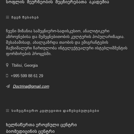
სოფლის მეურნეობის მეცნიერებათა აკადემია
ᲩᲕᲔᲜ ᲨᲔᲡᲐᲮᲔᲑ
ჩვენი მიზანია სამეცნიერო-სადისკუსიო, ანალიტიკური
აზროვნებისა და შემეცნებითობის კულტურის პოპულარიზაცია.
შესაბამისად, ახალგაზრდა თაობის და ემიგრანტების
მაქსიმალური ჩართულობა ინტელექტუალური ისტებლიშმენტის
ფორმირების პროცესში.
Tbilisi, Georgia
+995 599 88 61 29
Doctrina@gmail.com
ᲡᲐᲛᲔᲪᲜᲘᲔᲠᲝ ᲙᲕᲚᲔᲕᲘᲗᲘ ᲓᲐᲬᲔᲡᲔᲑᲣᲚᲔᲑᲔᲑᲘ
ხელნაწერთა ეროვნული ცენტრი
ბიომედიცინის ცენტრი