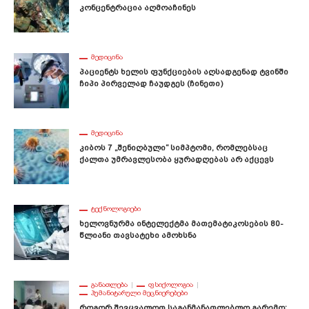
Კონცენტრაცია Აღმოაჩინეს
ᲛᲔᲓᲘᲪᲘᲜᲐ
Პაციენტს Ხელის Ფუნქციების Აღსადგენად Ტვინში
Ჩიპი Პირველად Ჩაუდგეს (ჩინეთი)
ᲛᲔᲓᲘᲪᲘᲜᲐ
Კიბოს 7 „შენიღბული“ Სიმპტომი, Რომლებსაც
Ქალთა Უმრავლესობა Ყურადღებას Არ Აქცევს
ᲢᲔᲥᲜᲝᲚᲝᲒᲘᲔᲑᲘ
Ხელოვნურმა Ინტელექტმა Მათემატიკოსების 80-
Წლიანი Თავსატეხი Ამოხსნა
ᲒᲐᲜᲐᲗᲚᲔᲑᲐ
ᲤᲡᲘᲥᲝᲚᲝᲒᲘᲐ
ᲰᲣᲛᲐᲜᲘᲢᲐᲠᲣᲚᲘ ᲛᲔᲪᲜᲘᲔᲠᲔᲑᲔᲑᲘ
Როგორ Შევცვალოთ Საგანმანათლებლო Გარემო: