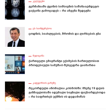
ᲙᲕᲚᲔᲕᲔᲑᲘ
Გერმანიაში Ტვინის Სიმსივნის Საწინააღმდეგო
Ვაქცინა Გამოცადეს – Რა Აჩვენა Შედეგმა
ᲔᲡ ᲡᲐᲘᲜᲢᲔᲠᲔᲡᲝᲐ
Ცოდნის, Სიახლეების, Შრომის Და Ღირსების Გზა
ᲛᲔᲓᲘᲪᲘᲜᲐ
Ქართველი Ემიგრანტი Ექიმების Ჩართულობით
Პროფესიული Სამუშაო Შეხვედრა Გაიმართა
ᲙᲐᲢᲔᲒᲝᲠᲘᲘᲡ ᲒᲐᲠᲔᲨᲔ
Რეკორდული Ანომალია Კოსმოსში: Მზეზე 19 Დღის
Განმავლობაში Იდუმალი Სიგნალი Ფიქსირდებოდა
– Რა Საფრთხეს Უქმნის Ის Დედამიწას