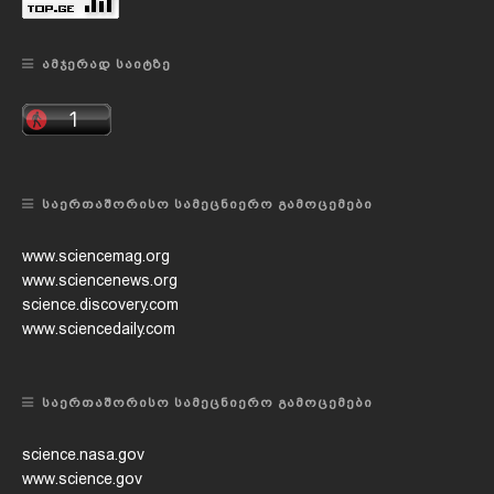
ᲐᲛᲯᲔᲠᲐᲓ ᲡᲐᲘᲢᲖᲔ
ᲡᲐᲔᲠᲗᲐᲨᲝᲠᲘᲡᲝ ᲡᲐᲛᲔᲪᲜᲘᲔᲠᲝ ᲒᲐᲛᲝᲪᲔᲛᲔᲑᲘ
www.sciencemag.org
www.sciencenews.org
science.discovery.com
www.sciencedaily.com
ᲡᲐᲔᲠᲗᲐᲨᲝᲠᲘᲡᲝ ᲡᲐᲛᲔᲪᲜᲘᲔᲠᲝ ᲒᲐᲛᲝᲪᲔᲛᲔᲑᲘ
science.nasa.gov
www.science.gov