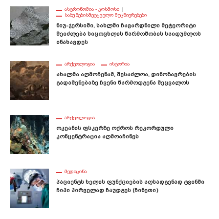
ᲐᲡᲢᲠᲝᲜᲝᲛᲘᲐ - ᲙᲝᲡᲛᲝᲡᲘ
ᲡᲐᲑᲣᲜᲔᲑᲘᲡᲛᲔᲢᲧᲕᲔᲚᲝ ᲛᲔᲪᲜᲘᲔᲠᲔᲑᲔᲑᲘ
Ნიუ-Ჯერსიში, Სახლში Ჩავარდნილი Მეტეორიტი
Შეიძლება Სიცოცხლის Წარმოშობის Საიდუმლოს
Ინახავდეს
ᲐᲠᲥᲔᲝᲚᲝᲒᲘᲐ
ᲘᲡᲢᲝᲠᲘᲐ
Ახალმა Აღმოჩენამ, Შესაძლოა, Დინოზავრების
Გადაშენებაზე Ჩვენი Წარმოდგენა Შეცვალოს
ᲐᲠᲥᲔᲝᲚᲝᲒᲘᲐ
Ოკეანის Ფსკერზე Ოქროს Რეკორდული
Კონცენტრაცია Აღმოაჩინეს
ᲛᲔᲓᲘᲪᲘᲜᲐ
Პაციენტს Ხელის Ფუნქციების Აღსადგენად Ტვინში
Ჩიპი Პირველად Ჩაუდგეს (ჩინეთი)