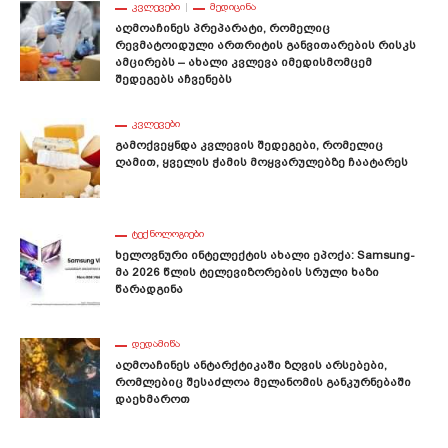
ᲙᲕᲚᲔᲕᲔᲑᲘ
ᲛᲔᲓᲘᲪᲘᲜᲐ
Აღმოაჩინეს Პრეპარატი, Რომელიც
Რევმატოიდული Ართრიტის Განვითარების Რისკს
Ამცირებს – Ახალი Კვლევა Იმედისმომცემ
Შედეგებს Აჩვენებს
ᲙᲕᲚᲔᲕᲔᲑᲘ
Გამოქვეყნდა Კვლევის Შედეგები, Რომელიც
Ღამით, Ყველის Ჭამის Მოყვარულებზე Ჩაატარეს
ᲢᲔᲥᲜᲝᲚᲝᲒᲘᲔᲑᲘ
Ხელოვნური Ინტელექტის Ახალი Ეპოქა: Samsung-
Მა 2026 Წლის Ტელევიზორების Სრული Ხაზი
Წარადგინა
ᲓᲔᲓᲐᲛᲘᲬᲐ
Აღმოაჩინეს Ანტარქტიკაში Ზღვის Არსებები,
Რომლებიც Შესაძლოა Მელანომის Განკურნებაში
Დაეხმაროთ