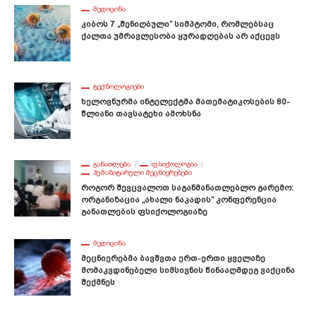
ᲛᲔᲓᲘᲪᲘᲜᲐ
Კიბოს 7 „შენიღბული“ Სიმპტომი, Რომლებსაც
Ქალთა Უმრავლესობა Ყურადღებას Არ Აქცევს
ᲢᲔᲥᲜᲝᲚᲝᲒᲘᲔᲑᲘ
Ხელოვნურმა Ინტელექტმა Მათემატიკოსების 80-
Წლიანი Თავსატეხი Ამოხსნა
ᲒᲐᲜᲐᲗᲚᲔᲑᲐ
ᲤᲡᲘᲥᲝᲚᲝᲒᲘᲐ
ᲰᲣᲛᲐᲜᲘᲢᲐᲠᲣᲚᲘ ᲛᲔᲪᲜᲘᲔᲠᲔᲑᲔᲑᲘ
Როგორ Შევცვალოთ Საგანმანათლებლო Გარემო:
Ორგანიზაცია „ახალი Ნაკადის“ Კონფერენცია
Განათლების Ფსიქოლოგიაზე
ᲛᲔᲓᲘᲪᲘᲜᲐ
Მეცნიერებმა Ბავშვთა Ერთ-Ერთი Ყველაზე
Მომაკვდინებელი Სიმსივნის Წინააღმდეგ Ვაქცინა
Შექმნეს