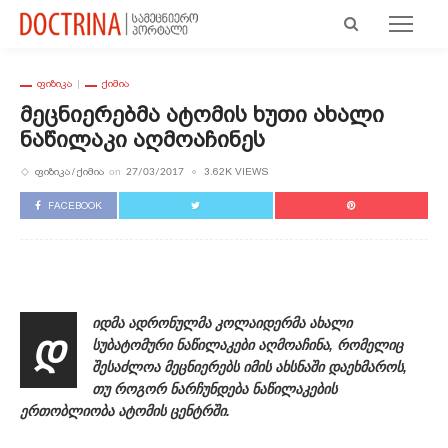
ᲤᲘᲖᲘᲙᲐ
ᲥᲘᲛᲘᲐ
Მეცნიერებმა Ატომის Ხუთი Ახალი
Ნაწილაკი Აღმოაჩინეს
ᲤᲘᲖᲘᲙᲐ
ᲥᲘᲛᲘᲐ
3.62K VIEWS
on
27/03/2017
FACEBOOK
იდმა ადრონულმა კოლაიდერმა ახალი
დ
სუბატომური ნაწილაკები აღმოაჩინა, რომელიც
შესაძლოა მეცნიერებს იმის ახსნაში დაეხმაროს,
თუ როგორ ნარჩუნდება ნაწილაკების
ერთობლიობა ატომის ცენტრში.