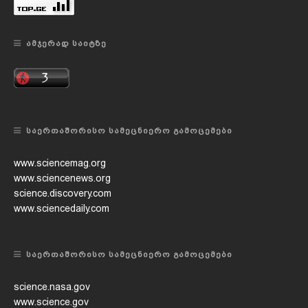
ᲐᲛᲯᲔᲠᲐᲓ ᲡᲐᲘᲢᲖᲔ
ᲡᲐᲔᲠᲗᲐᲨᲝᲠᲘᲡᲝ ᲡᲐᲛᲔᲪᲜᲘᲔᲠᲝ ᲒᲐᲛᲝᲪᲔᲛᲔᲑᲘ
www.sciencemag.org
www.sciencenews.org
science.discovery.com
www.sciencedaily.com
ᲡᲐᲔᲠᲗᲐᲨᲝᲠᲘᲡᲝ ᲡᲐᲛᲔᲪᲜᲘᲔᲠᲝ ᲒᲐᲛᲝᲪᲔᲛᲔᲑᲘ
science.nasa.gov
www.science.gov