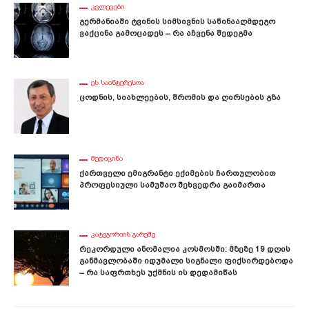
ᲙᲕᲚᲔᲕᲔᲑᲘ
Გერმანიაში Ტვინის Სიმსივნის Საწინააღმდეგო
Ვაქცინა Გამოცადეს – Რა Აჩვენა Შედეგმა
ᲔᲡ ᲡᲐᲘᲜᲢᲔᲠᲔᲡᲝᲐ
Ცოდნის, Სიახლეების, Შრომის Და Ღირსების Გზა
ᲛᲔᲓᲘᲪᲘᲜᲐ
Ქართველი Ემიგრანტი Ექიმების Ჩართულობით
Პროფესიული Სამუშაო Შეხვედრა Გაიმართა
ᲙᲐᲢᲔᲒᲝᲠᲘᲘᲡ ᲒᲐᲠᲔᲨᲔ
Რეკორდული Ანომალია Კოსმოსში: Მზეზე 19 Დღის
Განმავლობაში Იდუმალი Სიგნალი Ფიქსირდებოდა
– Რა Საფრთხეს Უქმნის Ის Დედამიწას