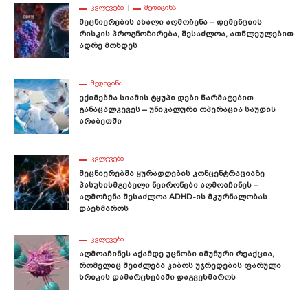
ᲙᲕᲚᲔᲕᲔᲑᲘ
ᲛᲔᲓᲘᲪᲘᲜᲐ
Მეცნიერების Ახალი Აღმოჩენა – Დემენციის
Რისკის Პროგნოზირება, Შესაძლოა, Ათწლეულებით
Ადრე Მოხდეს
ᲛᲔᲓᲘᲪᲘᲜᲐ
Ექიმებმა Სიამის Ტყუპი Დები Წარმატებით
Განაცალკევეს – Უნიკალური Ოპერაცია Საუდის
Არაბეთში
ᲙᲕᲚᲔᲕᲔᲑᲘ
Მეცნიერებმა Ყურადღების Კონცენტრაციაზე
Პასუხისმგებელი Ნეირონები Აღმოაჩინეს –
Აღმოჩენა Შესაძლოა ADHD-Ის Მკურნალობას
Დაეხმაროს
ᲙᲕᲚᲔᲕᲔᲑᲘ
Აღმოაჩინეს Აქამდე Უცნობი Იმუნური Რეაქცია,
Რომელიც Შეიძლება Კიბოს Უჯრედების Ფარული
Ხრიკის Დამარცხებაში Დაგვეხმაროს