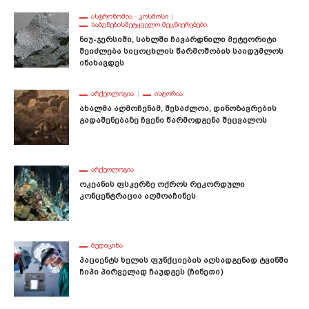
ᲐᲡᲢᲠᲝᲜᲝᲛᲘᲐ - ᲙᲝᲡᲛᲝᲡᲘ
ᲡᲐᲑᲣᲜᲔᲑᲘᲡᲛᲔᲢᲧᲕᲔᲚᲝ ᲛᲔᲪᲜᲘᲔᲠᲔᲑᲔᲑᲘ
Ნიუ-Ჯერსიში, Სახლში Ჩავარდნილი Მეტეორიტი
Შეიძლება Სიცოცხლის Წარმოშობის Საიდუმლოს
Ინახავდეს
ᲐᲠᲥᲔᲝᲚᲝᲒᲘᲐ
ᲘᲡᲢᲝᲠᲘᲐ
Ახალმა Აღმოჩენამ, Შესაძლოა, Დინოზავრების
Გადაშენებაზე Ჩვენი Წარმოდგენა Შეცვალოს
ᲐᲠᲥᲔᲝᲚᲝᲒᲘᲐ
Ოკეანის Ფსკერზე Ოქროს Რეკორდული
Კონცენტრაცია Აღმოაჩინეს
ᲛᲔᲓᲘᲪᲘᲜᲐ
Პაციენტს Ხელის Ფუნქციების Აღსადგენად Ტვინში
Ჩიპი Პირველად Ჩაუდგეს (ჩინეთი)