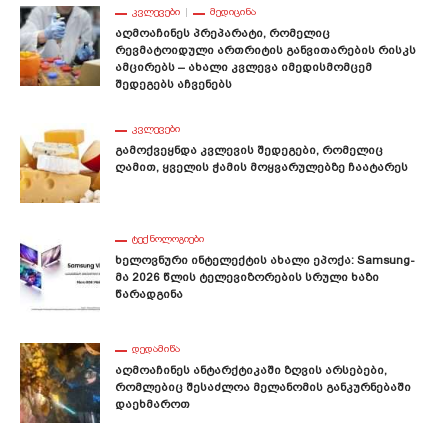
ᲙᲕᲚᲔᲕᲔᲑᲘ
ᲛᲔᲓᲘᲪᲘᲜᲐ
Აღმოაჩინეს Პრეპარატი, Რომელიც
Რევმატოიდული Ართრიტის Განვითარების Რისკს
Ამცირებს – Ახალი Კვლევა Იმედისმომცემ
Შედეგებს Აჩვენებს
ᲙᲕᲚᲔᲕᲔᲑᲘ
Გამოქვეყნდა Კვლევის Შედეგები, Რომელიც
Ღამით, Ყველის Ჭამის Მოყვარულებზე Ჩაატარეს
ᲢᲔᲥᲜᲝᲚᲝᲒᲘᲔᲑᲘ
Ხელოვნური Ინტელექტის Ახალი Ეპოქა: Samsung-
Მა 2026 Წლის Ტელევიზორების Სრული Ხაზი
Წარადგინა
ᲓᲔᲓᲐᲛᲘᲬᲐ
Აღმოაჩინეს Ანტარქტიკაში Ზღვის Არსებები,
Რომლებიც Შესაძლოა Მელანომის Განკურნებაში
Დაეხმაროთ