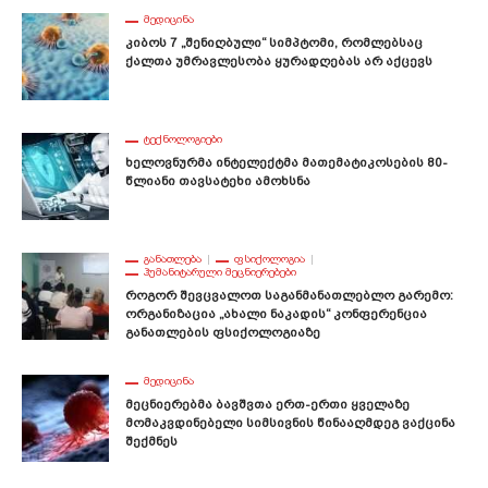
ᲛᲔᲓᲘᲪᲘᲜᲐ
Კიბოს 7 „შენიღბული“ Სიმპტომი, Რომლებსაც
Ქალთა Უმრავლესობა Ყურადღებას Არ Აქცევს
ᲢᲔᲥᲜᲝᲚᲝᲒᲘᲔᲑᲘ
Ხელოვნურმა Ინტელექტმა Მათემატიკოსების 80-
Წლიანი Თავსატეხი Ამოხსნა
ᲒᲐᲜᲐᲗᲚᲔᲑᲐ
ᲤᲡᲘᲥᲝᲚᲝᲒᲘᲐ
ᲰᲣᲛᲐᲜᲘᲢᲐᲠᲣᲚᲘ ᲛᲔᲪᲜᲘᲔᲠᲔᲑᲔᲑᲘ
Როგორ Შევცვალოთ Საგანმანათლებლო Გარემო:
Ორგანიზაცია „ახალი Ნაკადის“ Კონფერენცია
Განათლების Ფსიქოლოგიაზე
ᲛᲔᲓᲘᲪᲘᲜᲐ
Მეცნიერებმა Ბავშვთა Ერთ-Ერთი Ყველაზე
Მომაკვდინებელი Სიმსივნის Წინააღმდეგ Ვაქცინა
Შექმნეს