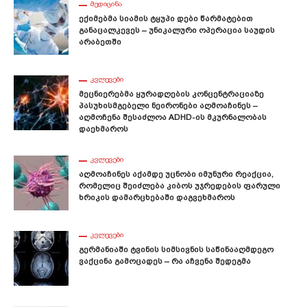
ᲛᲔᲓᲘᲪᲘᲜᲐ
Ექიმებმა Სიამის Ტყუპი Დები Წარმატებით
Განაცალკევეს – Უნიკალური Ოპერაცია Საუდის
Არაბეთში
ᲙᲕᲚᲔᲕᲔᲑᲘ
Მეცნიერებმა Ყურადღების Კონცენტრაციაზე
Პასუხისმგებელი Ნეირონები Აღმოაჩინეს –
Აღმოჩენა Შესაძლოა ADHD-Ის Მკურნალობას
Დაეხმაროს
ᲙᲕᲚᲔᲕᲔᲑᲘ
Აღმოაჩინეს Აქამდე Უცნობი Იმუნური Რეაქცია,
Რომელიც Შეიძლება Კიბოს Უჯრედების Ფარული
Ხრიკის Დამარცხებაში Დაგვეხმაროს
ᲙᲕᲚᲔᲕᲔᲑᲘ
Გერმანიაში Ტვინის Სიმსივნის Საწინააღმდეგო
Ვაქცინა Გამოცადეს – Რა Აჩვენა Შედეგმა