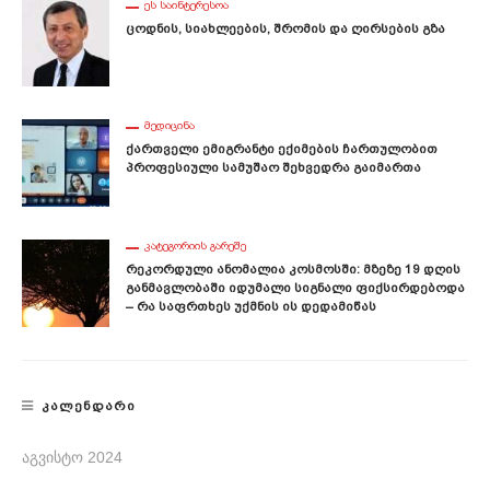
ᲔᲡ ᲡᲐᲘᲜᲢᲔᲠᲔᲡᲝᲐ
Ცოდნის, Სიახლეების, Შრომის Და Ღირსების Გზა
ᲛᲔᲓᲘᲪᲘᲜᲐ
Ქართველი Ემიგრანტი Ექიმების Ჩართულობით
Პროფესიული Სამუშაო Შეხვედრა Გაიმართა
ᲙᲐᲢᲔᲒᲝᲠᲘᲘᲡ ᲒᲐᲠᲔᲨᲔ
Რეკორდული Ანომალია Კოსმოსში: Მზეზე 19 Დღის
Განმავლობაში Იდუმალი Სიგნალი Ფიქსირდებოდა
– Რა Საფრთხეს Უქმნის Ის Დედამიწას
ᲙᲐᲚᲔᲜᲓᲐᲠᲘ
ᲐᲒᲕᲘᲡᲢᲝ 2024