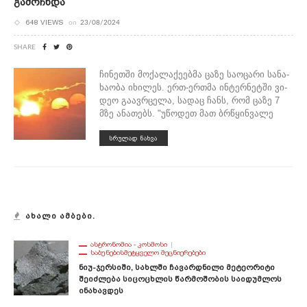
Გამოჩნდა
648 VIEWS
on
23/08/2024
SHARE
ჩი­ნეთ­ში მო­ქა­ლა­ქე­ებ­მა ცაზე სა­ო­ცა­რი სა­ნა­
ხა­ო­ბა იხი­ლეს. ერთ-ერ­თმა ინ­ტერ­ნეტ­ში ვი­
დეო გა­ავ­რცე­ლა, სა­დაც ჩანს, რომ ცაზე 7
მზე ანა­თებს. "უწო­დეთ მათ ბრწყინ­ვა­ლე
ᲡᲠᲣᲚᲐᲓ ᲜᲐᲮᲕᲐ
ᲐᲮᲐᲚᲘ ᲐᲛᲑᲔᲑᲘ.
ᲐᲡᲢᲠᲝᲜᲝᲛᲘᲐ - ᲙᲝᲡᲛᲝᲡᲘ
ᲡᲐᲑᲣᲜᲔᲑᲘᲡᲛᲔᲢᲧᲕᲔᲚᲝ ᲛᲔᲪᲜᲘᲔᲠᲔᲑᲔᲑᲘ
Ნიუ-Ჯერსიში, Სახლში Ჩავარდნილი Მეტეორიტი
Შეიძლება Სიცოცხლის Წარმოშობის Საიდუმლოს
Ინახავდეს