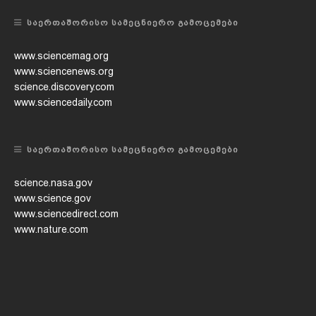
ᲡᲐᲔᲠᲗᲐᲨᲝᲠᲘᲡᲝ ᲡᲐᲛᲔᲪᲜᲘᲔᲠᲝ ᲒᲐᲛᲝᲪᲔᲛᲔᲑᲘ
www.sciencemag.org
www.sciencenews.org
science.discovery.com
www.sciencedaily.com
ᲡᲐᲔᲠᲗᲐᲨᲝᲠᲘᲡᲝ ᲡᲐᲛᲔᲪᲜᲘᲔᲠᲝ ᲒᲐᲛᲝᲪᲔᲛᲔᲑᲘ
science.nasa.gov
www.science.gov
www.sciencedirect.com
www.nature.com