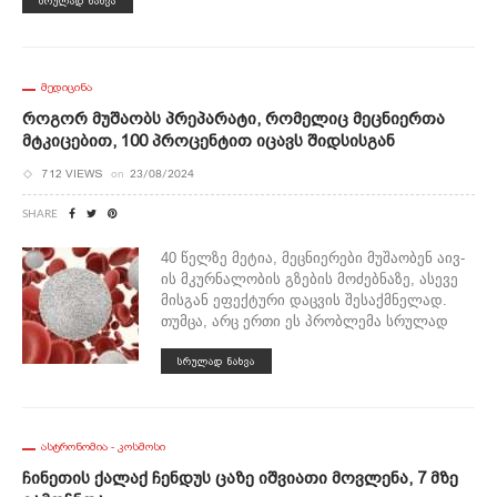
ᲡᲠᲣᲚᲐᲓ ᲜᲐᲮᲕᲐ
ᲛᲔᲓᲘᲪᲘᲜᲐ
Როგორ Მუშაობს Პრეპარატი, Რომელიც Მეცნიერთა
Მტკიცებით, 100 Პროცენტით Იცავს Შიდსისგან
712 VIEWS
on
23/08/2024
SHARE
40 წელზე მეტია, მეცნიერები მუშაობენ აივ-
ის მკურნალობის გზების მოძებნაზე, ასევე
მისგან ეფექტური დაცვის შესაქმნელად.
თუმცა, არც ერთი ეს პრობლემა სრულად
ᲡᲠᲣᲚᲐᲓ ᲜᲐᲮᲕᲐ
ᲐᲡᲢᲠᲝᲜᲝᲛᲘᲐ - ᲙᲝᲡᲛᲝᲡᲘ
Ჩინეთის Ქალაქ Ჩენდუს Ცაზე Იშვიათი Მოვლენა, 7 Მზე