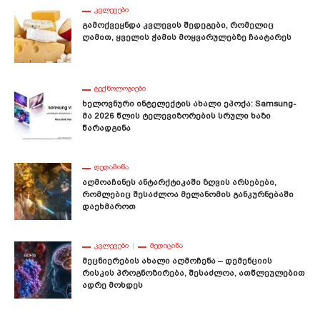
ᲙᲕᲚᲔᲕᲔᲑᲘ
Გამოქვეყნდა Კვლევის Შედეგები, Რომელიც
Ღამით, Ყველის Ჭამის Მოყვარულებზე Ჩაატარეს
ᲢᲔᲥᲜᲝᲚᲝᲒᲘᲔᲑᲘ
Ხელოვნური Ინტელექტის Ახალი Ეპოქა: Samsung-
Მა 2026 Წლის Ტელევიზორების Სრული Ხაზი
Წარადგინა
ᲓᲔᲓᲐᲛᲘᲬᲐ
Აღმოაჩინეს Ანტარქტიკაში Ზღვის Არსებები,
Რომლებიც Შესაძლოა Მელანომის Განკურნებაში
Დაეხმაროთ
ᲙᲕᲚᲔᲕᲔᲑᲘ
ᲛᲔᲓᲘᲪᲘᲜᲐ
Მეცნიერების Ახალი Აღმოჩენა – Დემენციის
Რისკის Პროგნოზირება, Შესაძლოა, Ათწლეულებით
Ადრე Მოხდეს