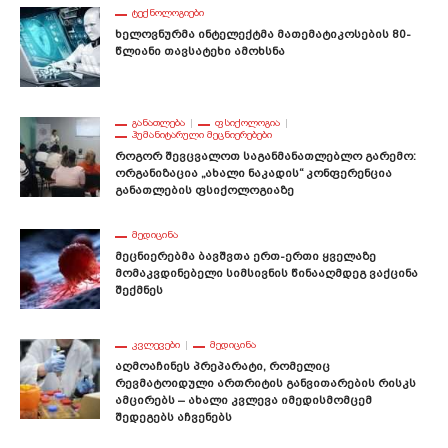
ᲢᲔᲥᲜᲝᲚᲝᲒᲘᲔᲑᲘ
Ხელოვნურმა Ინტელექტმა Მათემატიკოსების 80-
Წლიანი Თავსატეხი Ამოხსნა
ᲒᲐᲜᲐᲗᲚᲔᲑᲐ
ᲤᲡᲘᲥᲝᲚᲝᲒᲘᲐ
ᲰᲣᲛᲐᲜᲘᲢᲐᲠᲣᲚᲘ ᲛᲔᲪᲜᲘᲔᲠᲔᲑᲔᲑᲘ
Როგორ Შევცვალოთ Საგანმანათლებლო Გარემო:
Ორგანიზაცია „ახალი Ნაკადის“ Კონფერენცია
Განათლების Ფსიქოლოგიაზე
ᲛᲔᲓᲘᲪᲘᲜᲐ
Მეცნიერებმა Ბავშვთა Ერთ-Ერთი Ყველაზე
Მომაკვდინებელი Სიმსივნის Წინააღმდეგ Ვაქცინა
Შექმნეს
ᲙᲕᲚᲔᲕᲔᲑᲘ
ᲛᲔᲓᲘᲪᲘᲜᲐ
Აღმოაჩინეს Პრეპარატი, Რომელიც
Რევმატოიდული Ართრიტის Განვითარების Რისკს
Ამცირებს – Ახალი Კვლევა Იმედისმომცემ
Შედეგებს Აჩვენებს