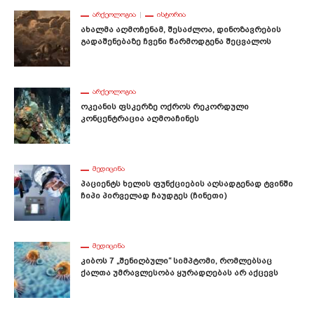
ᲐᲠᲥᲔᲝᲚᲝᲒᲘᲐ
ᲘᲡᲢᲝᲠᲘᲐ
Ახალმა Აღმოჩენამ, Შესაძლოა, Დინოზავრების
Გადაშენებაზე Ჩვენი Წარმოდგენა Შეცვალოს
ᲐᲠᲥᲔᲝᲚᲝᲒᲘᲐ
Ოკეანის Ფსკერზე Ოქროს Რეკორდული
Კონცენტრაცია Აღმოაჩინეს
ᲛᲔᲓᲘᲪᲘᲜᲐ
Პაციენტს Ხელის Ფუნქციების Აღსადგენად Ტვინში
Ჩიპი Პირველად Ჩაუდგეს (ჩინეთი)
ᲛᲔᲓᲘᲪᲘᲜᲐ
Კიბოს 7 „შენიღბული“ Სიმპტომი, Რომლებსაც
Ქალთა Უმრავლესობა Ყურადღებას Არ Აქცევს