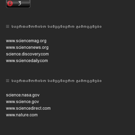
ᲡᲐᲔᲠᲗᲐᲨᲝᲠᲘᲡᲝ ᲡᲐᲛᲔᲪᲜᲘᲔᲠᲝ ᲒᲐᲛᲝᲪᲔᲛᲔᲑᲘ
www.sciencemag.org
www.sciencenews.org
science.discovery.com
www.sciencedaily.com
ᲡᲐᲔᲠᲗᲐᲨᲝᲠᲘᲡᲝ ᲡᲐᲛᲔᲪᲜᲘᲔᲠᲝ ᲒᲐᲛᲝᲪᲔᲛᲔᲑᲘ
science.nasa.gov
www.science.gov
www.sciencedirect.com
www.nature.com