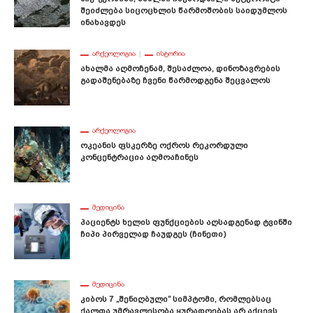
Შეიძლება Სიცოცხლის Წარმოშობის Საიდუმლოს
Ინახავდეს
ᲐᲠᲥᲔᲝᲚᲝᲒᲘᲐ
ᲘᲡᲢᲝᲠᲘᲐ
Ახალმა Აღმოჩენამ, Შესაძლოა, Დინოზავრების
Გადაშენებაზე Ჩვენი Წარმოდგენა Შეცვალოს
ᲐᲠᲥᲔᲝᲚᲝᲒᲘᲐ
Ოკეანის Ფსკერზე Ოქროს Რეკორდული
Კონცენტრაცია Აღმოაჩინეს
ᲛᲔᲓᲘᲪᲘᲜᲐ
Პაციენტს Ხელის Ფუნქციების Აღსადგენად Ტვინში
Ჩიპი Პირველად Ჩაუდგეს (ჩინეთი)
ᲛᲔᲓᲘᲪᲘᲜᲐ
Კიბოს 7 „შენიღბული“ Სიმპტომი, Რომლებსაც
Ქალთა Უმრავლესობა Ყურადღებას Არ Აქცევს