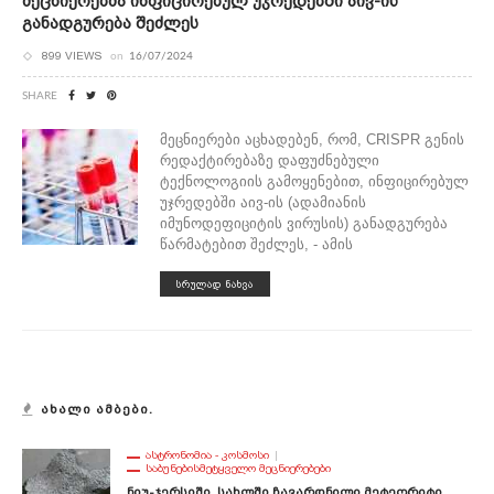
Მეცნიერებმა Ინფიცირებულ Უჯრედებში Აივ-Ის
Განადგურება Შეძლეს
899 VIEWS
on
16/07/2024
SHARE
მეცნიერები აცხადებენ, რომ, CRISPR გენის
რედაქტირებაზე დაფუძნებული
ტექნოლოგიის გამოყენებით, ინფიცირებულ
უჯრედებში აივ-ის (ადამიანის
იმუნოდეფიციტის ვირუსის) განადგურება
წარმატებით შეძლეს, - ამის
ᲡᲠᲣᲚᲐᲓ ᲜᲐᲮᲕᲐ
ᲐᲮᲐᲚᲘ ᲐᲛᲑᲔᲑᲘ.
ᲐᲡᲢᲠᲝᲜᲝᲛᲘᲐ - ᲙᲝᲡᲛᲝᲡᲘ
ᲡᲐᲑᲣᲜᲔᲑᲘᲡᲛᲔᲢᲧᲕᲔᲚᲝ ᲛᲔᲪᲜᲘᲔᲠᲔᲑᲔᲑᲘ
Ნიუ-Ჯერსიში, Სახლში Ჩავარდნილი Მეტეორიტი