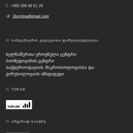
+995 599 88 61 29
Doctrina@gmail.com
ᲡᲐᲛᲔᲪᲜᲘᲔᲠᲝ ᲙᲕᲚᲔᲕᲘᲗᲘ ᲓᲐᲬᲔᲡᲔᲑᲣᲚᲔᲑᲔᲑᲘ
ხელნაწერთა ეროვნული ცენტრი
ბიომედიცინის ცენტრი
ბაქტერიოფაგიის, მიკრობიოლოგიისა და
ვირუსოლოგიის ინსტიტუტი
TOP.GE
ᲐᲛᲯᲔᲠᲐᲓ ᲡᲐᲘᲢᲖᲔ