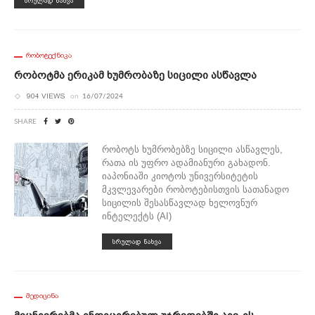
ᲡᲠᲣᲚᲐᲓ ᲜᲐᲮᲕᲐ
ᲠᲝᲑᲝᲢᲔᲥᲜᲘᲙᲐ
Რობოტმა Ერიკამ Ხუმრობაზე Სიცილი Ასწავლა
904 VIEWS
on
16/07/2024
SHARE
რობოტს ხუმრობებზე სიცილი ასწავლეს,
რათა ის უფრო ადამიანური გახადონ.
იაპონიაში კიოტოს უნივერსიტეტის
მკვლევარები რობოტებისთვის სათანადო
სიცილის შესასწავლად ხელოვნურ
ინტელექტს (AI)
ᲡᲠᲣᲚᲐᲓ ᲜᲐᲮᲕᲐ
ᲛᲔᲓᲘᲪᲘᲜᲐ