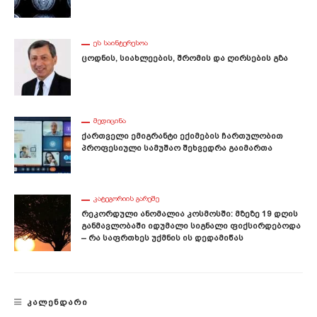
ᲔᲡ ᲡᲐᲘᲜᲢᲔᲠᲔᲡᲝᲐ
Ცოდნის, Სიახლეების, Შრომის Და Ღირსების Გზა
ᲛᲔᲓᲘᲪᲘᲜᲐ
Ქართველი Ემიგრანტი Ექიმების Ჩართულობით
Პროფესიული Სამუშაო Შეხვედრა Გაიმართა
ᲙᲐᲢᲔᲒᲝᲠᲘᲘᲡ ᲒᲐᲠᲔᲨᲔ
Რეკორდული Ანომალია Კოსმოსში: Მზეზე 19 Დღის
Განმავლობაში Იდუმალი Სიგნალი Ფიქსირდებოდა
– Რა Საფრთხეს Უქმნის Ის Დედამიწას
ᲙᲐᲚᲔᲜᲓᲐᲠᲘ