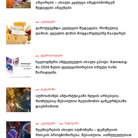
Ამცირებს – Ახალი Კვლევა Იმედისმომცემ
Შედეგებს Აჩვენებს
ᲙᲕᲚᲔᲕᲔᲑᲘ
Გამოქვეყნდა Კვლევის Შედეგები, Რომელიც
Ღამით, Ყველის Ჭამის Მოყვარულებზე Ჩაატარეს
ᲢᲔᲥᲜᲝᲚᲝᲒᲘᲔᲑᲘ
Ხელოვნური Ინტელექტის Ახალი Ეპოქა: Samsung-
Მა 2026 Წლის Ტელევიზორების Სრული Ხაზი
Წარადგინა
ᲓᲔᲓᲐᲛᲘᲬᲐ
Აღმოაჩინეს Ანტარქტიკაში Ზღვის Არსებები,
Რომლებიც Შესაძლოა Მელანომის Განკურნებაში
Დაეხმაროთ
ᲙᲕᲚᲔᲕᲔᲑᲘ
ᲛᲔᲓᲘᲪᲘᲜᲐ
Მეცნიერების Ახალი Აღმოჩენა – Დემენციის
Რისკის Პროგნოზირება, Შესაძლოა, Ათწლეულებით