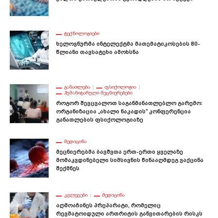
ᲢᲔᲥᲜᲝᲚᲝᲒᲘᲔᲑᲘ
Ხელოვნურმა Ინტელექტმა Მათემატიკოსების 80-
Წლიანი Თავსატეხი Ამოხსნა
ᲒᲐᲜᲐᲗᲚᲔᲑᲐ
ᲤᲡᲘᲥᲝᲚᲝᲒᲘᲐ
ᲰᲣᲛᲐᲜᲘᲢᲐᲠᲣᲚᲘ ᲛᲔᲪᲜᲘᲔᲠᲔᲑᲔᲑᲘ
Როგორ Შევცვალოთ Საგანმანათლებლო Გარემო:
Ორგანიზაცია „ახალი Ნაკადის“ Კონფერენცია
Განათლების Ფსიქოლოგიაზე
ᲛᲔᲓᲘᲪᲘᲜᲐ
Მეცნიერებმა Ბავშვთა Ერთ-Ერთი Ყველაზე
Მომაკვდინებელი Სიმსივნის Წინააღმდეგ Ვაქცინა
Შექმნეს
ᲙᲕᲚᲔᲕᲔᲑᲘ
ᲛᲔᲓᲘᲪᲘᲜᲐ
Აღმოაჩინეს Პრეპარატი, Რომელიც
Რევმატოიდული Ართრიტის Განვითარების Რისკს